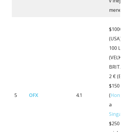
v inej
mene)
$1000
(USA)
100 LIBIE
(VEĽKÁ
BRITÁNIA
2 € (EÚ)
$150
5
OFX
4.1
(
Hongkon
a
Singapur
)
$250 AUD