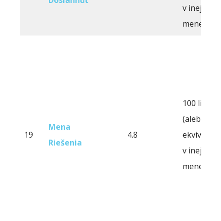
Dosiahnuť
v inej
mene)
100 libier
(alebo
Mena
19
4.8
ekvivalent
Riešenia
v inej
mene)