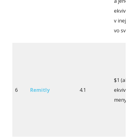
a jeho
ekvivalent
v inej men
vo svete
$1 (alebo
6
Remitly
4.1
ekvivalent
meny)