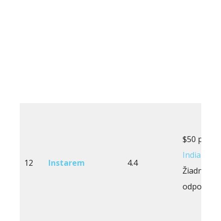
$50 pre
India
12
Instarem
4.4
Žiadne pr
odpočino