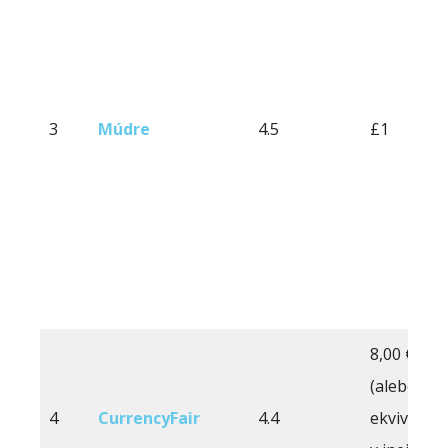
3
Múdre
4.5
£1
8,00 €
(alebo
4
CurrencyFair
4.4
ekvivalent