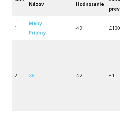
Názov
Hodnotenie
prevodu
Meny
1
4.9
£100
Priamy
2
XE
4.2
£1