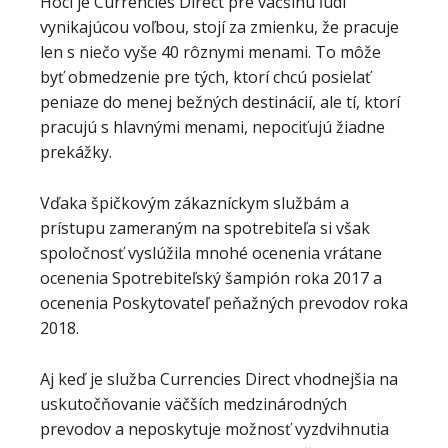
Hoci je Currencies Direct pre väčšinu ľudí
vynikajúcou voľbou, stojí za zmienku, že pracuje
len s niečo vyše 40 rôznymi menami. To môže
byť obmedzenie pre tých, ktorí chcú posielať
peniaze do menej bežných destinácií, ale tí, ktorí
pracujú s hlavnými menami, nepociťujú žiadne
prekážky.
Vďaka špičkovým zákazníckym službám a
prístupu zameraným na spotrebiteľa si však
spoločnosť vyslúžila mnohé ocenenia vrátane
ocenenia Spotrebiteľský šampión roka 2017 a
ocenenia Poskytovateľ peňažných prevodov roka
2018.
Aj keď je služba Currencies Direct vhodnejšia na
uskutočňovanie väčších medzinárodných
prevodov a neposkytuje možnosť vyzdvihnutia