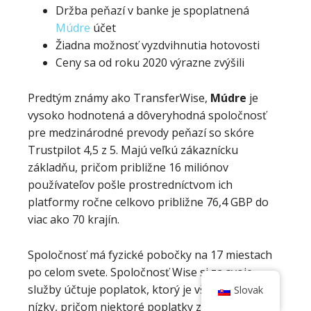
Držba peňazí v banke je spoplatnená
Múdre
účet
Žiadna možnosť vyzdvihnutia hotovosti
Ceny sa od roku 2020 výrazne zvýšili
Predtým známy ako TransferWise,
Múdre
je
vysoko hodnotená a dôveryhodná spoločnosť
pre medzinárodné prevody peňazí so skóre
Trustpilot 4,5 z 5. Majú veľkú zákaznícku
základňu, pričom približne 16 miliónov
používateľov pošle prostredníctvom ich
platformy ročne celkovo približne 76,4 GBP do
viac ako 70 krajín.
Spoločnosť má fyzické pobočky na 17 miestach
po celom svete. Spoločnosť Wise si za svoje
služby účtuje poplatok, ktorý je však zvyčajne
Slovak
nízky, pričom niektoré poplatky za prevody