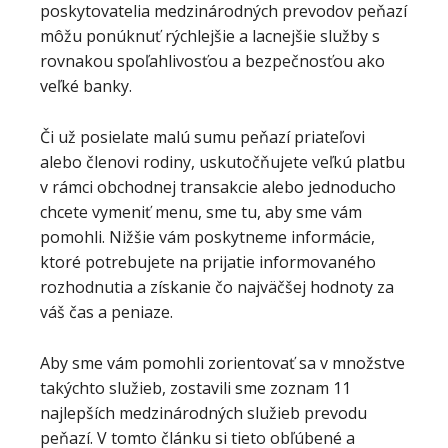
poskytovatelia medzinárodných prevodov peňazí
môžu ponúknuť rýchlejšie a lacnejšie služby s
rovnakou spoľahlivosťou a bezpečnosťou ako
veľké banky.
Či už posielate malú sumu peňazí priateľovi
alebo členovi rodiny, uskutočňujete veľkú platbu
v rámci obchodnej transakcie alebo jednoducho
chcete vymeniť menu, sme tu, aby sme vám
pomohli. Nižšie vám poskytneme informácie,
ktoré potrebujete na prijatie informovaného
rozhodnutia a získanie čo najväčšej hodnoty za
váš čas a peniaze.
Aby sme vám pomohli zorientovať sa v množstve
takýchto služieb, zostavili sme zoznam 11
najlepších medzinárodných služieb prevodu
peňazí. V tomto článku si tieto obľúbené a