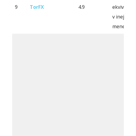
9
TorFX
4.9
ekvivalent
v inej
mene)