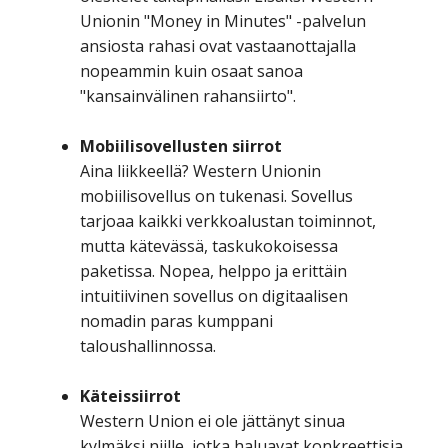
Unionin "Money in Minutes" -palvelun
ansiosta rahasi ovat vastaanottajalla
nopeammin kuin osaat sanoa
"kansainvälinen rahansiirto".
Mobiilisovellusten siirrot
Aina liikkeellä? Western Unionin
mobiilisovellus on tukenasi. Sovellus
tarjoaa kaikki verkkoalustan toiminnot,
mutta kätevässä, taskukokoisessa
paketissa. Nopea, helppo ja erittäin
intuitiivinen sovellus on digitaalisen
nomadin paras kumppani
taloushallinnossa.
Käteissiirrot
Western Union ei ole jättänyt sinua
kylmäksi niille, jotka haluavat konkreettisia