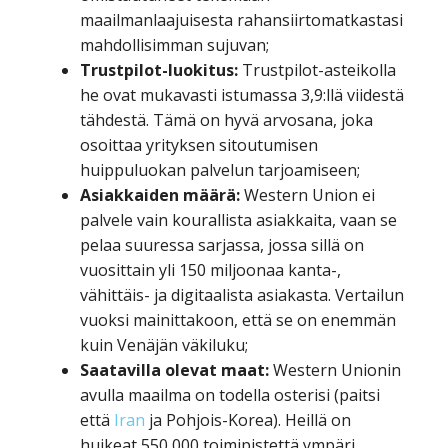
maailmanlaajuisesta rahansiirtomatkastasi
mahdollisimman sujuvan;
Trustpilot-luokitus:
Trustpilot-asteikolla
he ovat mukavasti istumassa 3,9:llä viidestä
tähdestä. Tämä on hyvä arvosana, joka
osoittaa yrityksen sitoutumisen
huippuluokan palvelun tarjoamiseen;
Asiakkaiden määrä:
Western Union ei
palvele vain kourallista asiakkaita, vaan se
pelaa suuressa sarjassa, jossa sillä on
vuosittain yli 150 miljoonaa kanta-,
vähittäis- ja digitaalista asiakasta. Vertailun
vuoksi mainittakoon, että se on enemmän
kuin Venäjän väkiluku;
Saatavilla olevat maat:
Western Unionin
avulla maailma on todella osterisi (paitsi
että
Iran
ja Pohjois-Korea). Heillä on
huikeat 550 000 toimipistettä ympäri