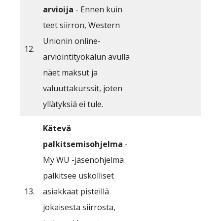
arvioija
- Ennen kuin
teet siirron, Western
Unionin online-
12.
arviointityökalun avulla
näet maksut ja
valuuttakurssit, joten
yllätyksiä ei tule.
Kätevä
palkitsemisohjelma
-
My WU -jäsenohjelma
palkitsee uskolliset
13.
asiakkaat pisteillä
jokaisesta siirrosta,