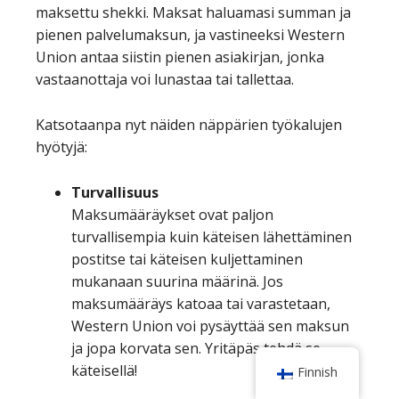
maksettu shekki. Maksat haluamasi summan ja
pienen palvelumaksun, ja vastineeksi Western
Union antaa siistin pienen asiakirjan, jonka
vastaanottaja voi lunastaa tai tallettaa.
Katsotaanpa nyt näiden näppärien työkalujen
hyötyjä:
Turvallisuus
Maksumääräykset ovat paljon
turvallisempia kuin käteisen lähettäminen
postitse tai käteisen kuljettaminen
mukanaan suurina määrinä. Jos
maksumääräys katoaa tai varastetaan,
Western Union voi pysäyttää sen maksun
ja jopa korvata sen. Yritäpäs tehdä se
käteisellä!
Finnish