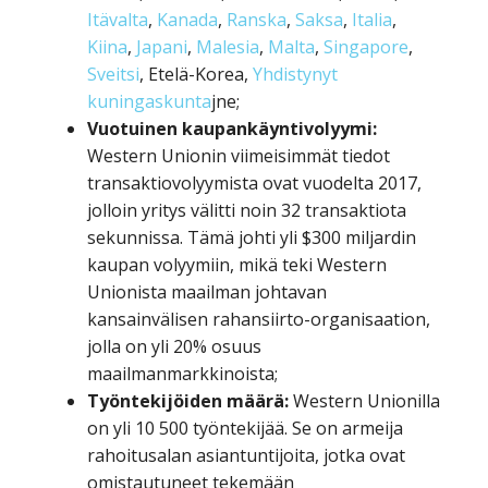
Itävalta
,
Kanada
,
Ranska
,
Saksa
,
Italia
,
Kiina
,
Japani
,
Malesia
,
Malta
,
Singapore
,
Sveitsi
, Etelä-Korea,
Yhdistynyt
kuningaskunta
jne;
Vuotuinen kaupankäyntivolyymi:
Western Unionin viimeisimmät tiedot
transaktiovolyymista ovat vuodelta 2017,
jolloin yritys välitti noin 32 transaktiota
sekunnissa. Tämä johti yli $300 miljardin
kaupan volyymiin, mikä teki Western
Unionista maailman johtavan
kansainvälisen rahansiirto-organisaation,
jolla on yli 20% osuus
maailmanmarkkinoista;
Työntekijöiden määrä:
Western Unionilla
on yli 10 500 työntekijää. Se on armeija
rahoitusalan asiantuntijoita, jotka ovat
omistautuneet tekemään