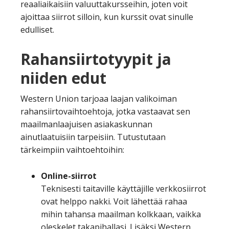
reaaliaikaisiin valuuttakursseihin, joten voit
ajoittaa siirrot silloin, kun kurssit ovat sinulle
edulliset.
Rahansiirtotyypit ja
niiden edut
Western Union tarjoaa laajan valikoiman
rahansiirtovaihtoehtoja, jotka vastaavat sen
maailmanlaajuisen asiakaskunnan
ainutlaatuisiin tarpeisiin. Tutustutaan
tärkeimpiin vaihtoehtoihin:
Online-siirrot
Teknisesti taitaville käyttäjille verkkosiirrot
ovat helppo nakki. Voit lähettää rahaa
mihin tahansa maailman kolkkaan, vaikka
oleskelet takapihallasi. Lisäksi Western