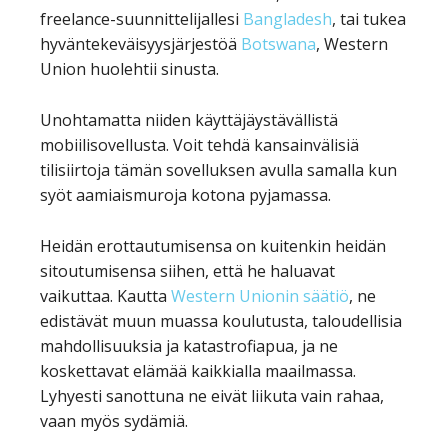
freelance-suunnittelijallesi
Bangladesh
, tai tukea
hyväntekeväisyysjärjestöä
Botswana
, Western
Union huolehtii sinusta.
Unohtamatta niiden käyttäjäystävällistä
mobiilisovellusta. Voit tehdä kansainvälisiä
tilisiirtoja tämän sovelluksen avulla samalla kun
syöt aamiaismuroja kotona pyjamassa.
Heidän erottautumisensa on kuitenkin heidän
sitoutumisensa siihen, että he haluavat
vaikuttaa. Kautta
Western Unionin säätiö
, ne
edistävät muun muassa koulutusta, taloudellisia
mahdollisuuksia ja katastrofiapua, ja ne
koskettavat elämää kaikkialla maailmassa.
Lyhyesti sanottuna ne eivät liikuta vain rahaa,
vaan myös sydämiä.