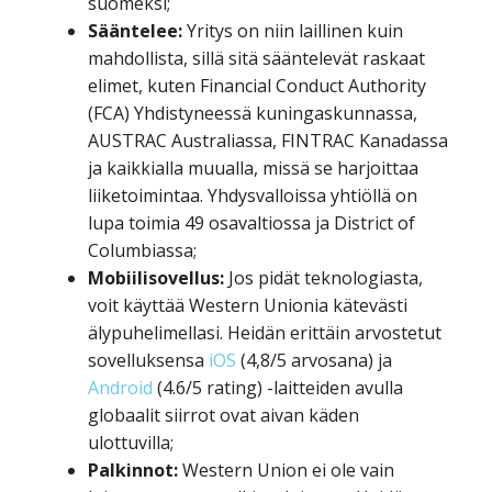
suomeksi;
Sääntelee:
Yritys on niin laillinen kuin
mahdollista, sillä sitä sääntelevät raskaat
elimet, kuten Financial Conduct Authority
(FCA) Yhdistyneessä kuningaskunnassa,
AUSTRAC Australiassa, FINTRAC Kanadassa
ja kaikkialla muualla, missä se harjoittaa
liiketoimintaa. Yhdysvalloissa yhtiöllä on
lupa toimia 49 osavaltiossa ja District of
Columbiassa;
Mobiilisovellus:
Jos pidät teknologiasta,
voit käyttää Western Unionia kätevästi
älypuhelimellasi. Heidän erittäin arvostetut
sovelluksensa
iOS
(4,8/5 arvosana) ja
Android
(4.6/5 rating) -laitteiden avulla
globaalit siirrot ovat aivan käden
ulottuvilla;
Palkinnot:
Western Union ei ole vain