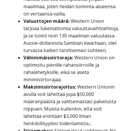
maailmaa, joten heidän toiminta-alueensa
on vertaansa vailla;
Valuuttojen määrä:
Western Union
tarjoaa lukemattomia valuuttavaihtoehtoja,
ja se toimii noin 130 maailman valuutassa.
Aussie-dollareista Sambian kwachaan, olet
turvassa kaiken tarvitsemasi suhteen;
Vähimmäissiirtoraja:
Western Union on
optimoitu pienille rahansiirroille ja
rahalähetyksille, eikä se aseta
minimisiirtorajaa;
Maksimisiirtorajoitus:
Western Unionin
avulla voit lähettää jopa $50,000
määränpäästä ja valitsemastasi palvelusta
riippuen. Muista kuitenkin, että voit
lähettää enintään $3,000 ilman
henkilöllisyytesi todentamista..;
Siirtomaksu:
Siirtomaksut vaihtelevat. Ne