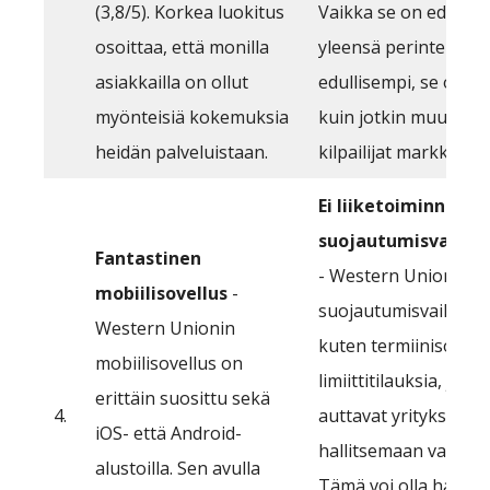
(3,8/5). Korkea luokitus
Vaikka se on edellee
osoittaa, että monilla
yleensä perinteisiä 
asiakkailla on ollut
edullisempi, se on ka
myönteisiä kokemuksia
kuin jotkin muut fint
heidän palveluistaan.
kilpailijat markkinoill
Ei liiketoiminnan
suojautumisvaihto
Fantastinen
- Western Union ei t
mobiilisovellus
-
suojautumisvaihtoeh
Western Unionin
kuten termiinisopimu
mobiilisovellus on
limiittitilauksia, jotka
erittäin suosittu sekä
4.
auttavat yrityksiä
iOS- että Android-
hallitsemaan valuutta
alustoilla. Sen avulla
Tämä voi olla haittap