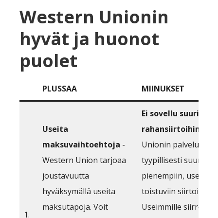
Western Unionin
hyvät ja huonot
puolet
PLUSSAA
MIINUKSET
Ei sovellu suuriin
Useita
rahansiirtoihin
- We
maksuvaihtoehtoja
-
Unionin palvelut on
Western Union tarjoaa
tyypillisesti suunnat
joustavuutta
pienempiin, useamm
hyväksymällä useita
toistuviin siirtoihin.
maksutapoja. Voit
Useimmille siirroille 
1.