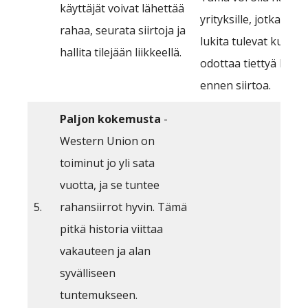
käyttäjät voivat lähettää
yrityksille, jotka hal
rahaa, seurata siirtoja ja
lukita tulevat kurssit 
hallita tilejään liikkeellä.
odottaa tiettyä kurss
ennen siirtoa.
Paljon kokemusta
-
Western Union on
toiminut jo yli sata
vuotta, ja se tuntee
5.
rahansiirrot hyvin. Tämä
pitkä historia viittaa
vakauteen ja alan
syvälliseen
tuntemukseen.