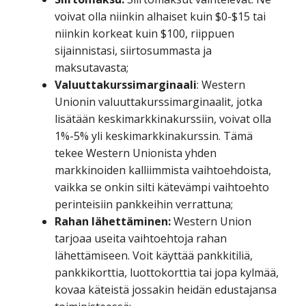
voivat olla niinkin alhaiset kuin $0-$15 tai
niinkin korkeat kuin $100, riippuen
sijainnistasi, siirtosummasta ja
maksutavasta;
Valuuttakurssimarginaali
: Western
Unionin valuuttakurssimarginaalit, jotka
lisätään keskimarkkinakurssiin, voivat olla
1%-5% yli keskimarkkinakurssin. Tämä
tekee Western Unionista yhden
markkinoiden kalliimmista vaihtoehdoista,
vaikka se onkin silti kätevämpi vaihtoehto
perinteisiin pankkeihin verrattuna;
Rahan lähettäminen:
Western Union
tarjoaa useita vaihtoehtoja rahan
lähettämiseen. Voit käyttää pankkitiliä,
pankkikorttia, luottokorttia tai jopa kylmää,
kovaa käteistä jossakin heidän edustajansa