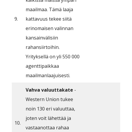
kaikissa maissa ympäri
maailmaa. Tämä laaja
9.
kattavuus tekee siitä
erinomaisen valinnan
kansainvälisiin
rahansiirtoihin.
Yrityksellä on yli 550 000
agenttipaikkaa
maailmanlaajuisesti.
Vahva valuuttakate
-
Western Union tukee
noin 130 eri valuuttaa,
joten voit lähettää ja
10.
vastaanottaa rahaa