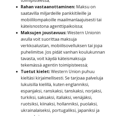
toimipisteessä;
Rahan vastaanottaminen:
Maksu on
saatavilla miljardeille pankkitileille ja
mobiililompakoille maailmanlaajuisesti tai
käteisnostona agenttipaikoissa;
Maksujen joustavuus:
Western Unionin
avulla voit suorittaa maksuja
verkkoalustan, mobiilisovelluksen tai jopa
puhelimitse. Jos pidät vanhan koulukunnan
tavasta, voit käydä käteismaksuja
tekemässä agentin toimipisteessä;
Tuetut kielet:
Western Union puhuu
kieltäsi kirjaimellisesti. Se tarjoaa palveluja
lukuisilla kielillä, kuten englanniksi,
espanjaksi, ranskaksi, tanskaksi, norjaksi,
turkiksi, saksaksi, italiaksi, venäjäksi,
ruotsiksi, kiinaksi, hollanniksi, puolaksi,
ukrainalaiseksi, portugaliksi, japaniksi ja