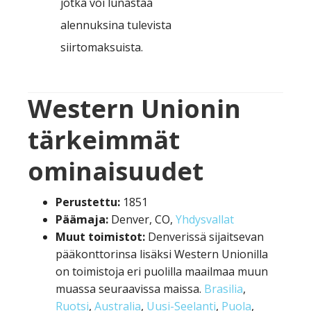
jotka voi lunastaa
alennuksina tulevista
siirtomaksuista.
Western Unionin
tärkeimmät
ominaisuudet
Perustettu:
1851
Päämaja:
Denver, CO,
Yhdysvallat
Muut toimistot:
Denverissä sijaitsevan
pääkonttorinsa lisäksi Western Unionilla
on toimistoja eri puolilla maailmaa muun
muassa seuraavissa maissa.
Brasilia
,
Ruotsi
,
Australia
,
Uusi-Seelanti
,
Puola
,