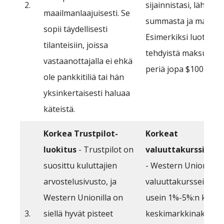
2.
sijainnistasi, lähetet
maailmanlaajuisesti. Se
summasta ja maksut
sopii täydellisesti
Esimerkiksi luottokor
tilanteisiin, joissa
tehdyistä maksuista 
vastaanottajalla ei ehkä
periä jopa $100 mak
ole pankkitiliä tai hän
yksinkertaisesti haluaa
käteistä.
Korkea Trustpilot-
Korkeat
luokitus
- Trustpilot on
valuuttakurssimarg
suosittu kuluttajien
- Western Unionin
arvostelusivusto, ja
valuuttakursseihin si
Western Unionilla on
usein 1%-5%:n korot
3.
siellä hyvät pisteet
keskimarkkinakurssi