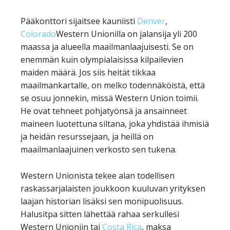
Pääkonttori sijaitsee kauniisti
Denver
,
Colorado
Western Unionilla on jalansija yli 200
maassa ja alueella maailmanlaajuisesti. Se on
enemmän kuin olympialaisissa kilpailevien
maiden määrä. Jos siis heität tikkaa
maailmankartalle, on melko todennäköistä, että
se osuu jonnekin, missä Western Union toimii.
He ovat tehneet pohjatyönsä ja ansainneet
maineen luotettuna siltana, joka yhdistää ihmisiä
ja heidän resurssejaan, ja heillä on
maailmanlaajuinen verkosto sen tukena.
Western Unionista tekee alan todellisen
raskassarjalaisten joukkoon kuuluvan yrityksen
laajan historian lisäksi sen monipuolisuus.
Halusitpa sitten lähettää rahaa serkullesi
Western Unioniin tai
Costa Rica
, maksa