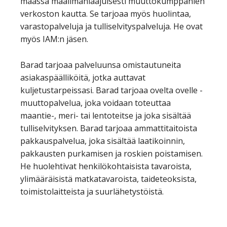
maassa maailmanlaajuisesti muuttokumppanien
verkoston kautta. Se tarjoaa myös huolintaa,
varastopalveluja ja tulliselvityspalveluja. He ovat
myös IAM:n jäsen.
Barad tarjoaa palveluunsa omistautuneita
asiakaspäälliköitä, jotka auttavat
kuljetustarpeissasi. Barad tarjoaa ovelta ovelle -
muuttopalvelua, joka voidaan toteuttaa
maantie-, meri- tai lentoteitse ja joka sisältää
tulliselvityksen. Barad tarjoaa ammattitaitoista
pakkauspalvelua, joka sisältää laatikoinnin,
pakkausten purkamisen ja roskien poistamisen.
He huolehtivat henkilökohtaisista tavaroista,
ylimääräisistä matkatavaroista, taideteoksista,
toimistolaitteista ja suurlähetystöistä.