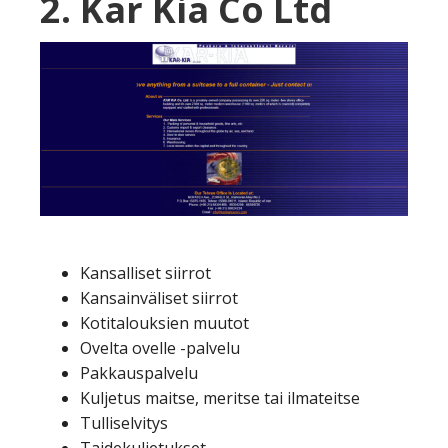
2. Kar Kia Co Ltd
Kansalliset siirrot
Kansainväliset siirrot
Kotitalouksien muutot
Ovelta ovelle -palvelu
Pakkauspalvelu
Kuljetus maitse, meritse tai ilmateitse
Tulliselvitys
Taidekuljetukset