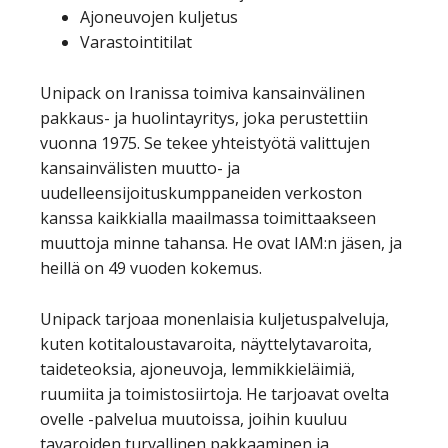
Ajoneuvojen kuljetus
Varastointitilat
Unipack on Iranissa toimiva kansainvälinen
pakkaus- ja huolintayritys, joka perustettiin
vuonna 1975. Se tekee yhteistyötä valittujen
kansainvälisten muutto- ja
uudelleensijoituskumppaneiden verkoston
kanssa kaikkialla maailmassa toimittaakseen
muuttoja minne tahansa. He ovat IAM:n jäsen, ja
heillä on 49 vuoden kokemus.
Unipack tarjoaa monenlaisia kuljetuspalveluja,
kuten kotitaloustavaroita, näyttelytavaroita,
taideteoksia, ajoneuvoja, lemmikkieläimiä,
ruumiita ja toimistosiirtoja. He tarjoavat ovelta
ovelle -palvelua muutoissa, joihin kuuluu
tavaroiden turvallinen pakkaaminen ja