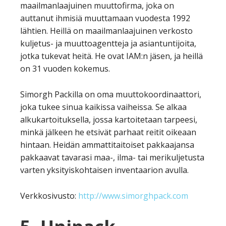
maailmanlaajuinen muuttofirma, joka on
auttanut ihmisiä muuttamaan vuodesta 1992
lähtien. Heillä on maailmanlaajuinen verkosto
kuljetus- ja muuttoagentteja ja asiantuntijoita,
jotka tukevat heitä. He ovat IAM:n jäsen, ja heillä
on 31 vuoden kokemus.
Simorgh Packilla on oma muuttokoordinaattori,
joka tukee sinua kaikissa vaiheissa. Se alkaa
alkukartoituksella, jossa kartoitetaan tarpeesi,
minkä jälkeen he etsivät parhaat reitit oikeaan
hintaan. Heidän ammattitaitoiset pakkaajansa
pakkaavat tavarasi maa-, ilma- tai merikuljetusta
varten yksityiskohtaisen inventaarion avulla.
Verkkosivusto:
http://www.simorghpack.com