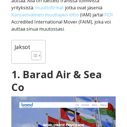
auttaa. Alla on luettelo Iranissa toimivista
yrityksistä.
muuttofirmat
jotka ovat jäseniä
Kansainvälinen muuttajien liitto
(IAM) ja/tai
FIDI
Accredited International Mover (FAIM), joka voi
auttaa sinua muutossasi.
Jaksot
1. Barad Air & Sea
Co