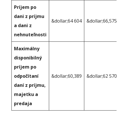
Príjem po
dani z príjmu
&dollar;64 604
&dollar;66,575
a dani z
nehnuteľnosti
Maximálny
disponibilný
príjem po
odpočítaní
&dollar;60,389
&dollar;62 570
daní z príjmu,
majetku a
predaja