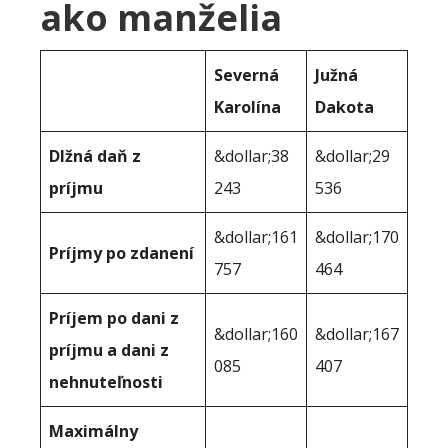
ako manželia
Severná
Južná
Karolína
Dakota
Dlžná daň z
&dollar;38
&dollar;29
príjmu
243
536
&dollar;161
&dollar;170
Príjmy po zdanení
757
464
Príjem po dani z
&dollar;160
&dollar;167
príjmu a dani z
085
407
nehnuteľnosti
Maximálny