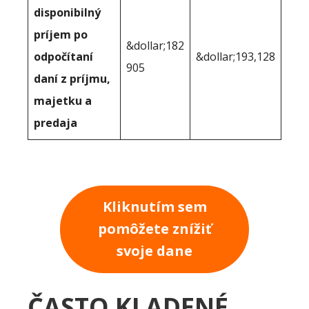
disponibilný
príjem po
&dollar;182
odpočítaní
&dollar;193,128
905
daní z príjmu,
majetku a
predaja
Kliknutím sem
pomôžete znížiť
svoje dane
ČASTO KLADENÉ