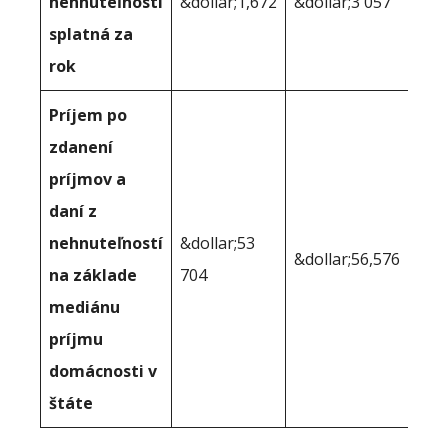
nehnuteľnosti
&dollar;1,672
&dollar;3 057
splatná za
rok
Príjem po
zdanení
príjmov a
daní z
nehnuteľností
&dollar;53
&dollar;56,576
na základe
704
mediánu
príjmu
domácnosti v
štáte