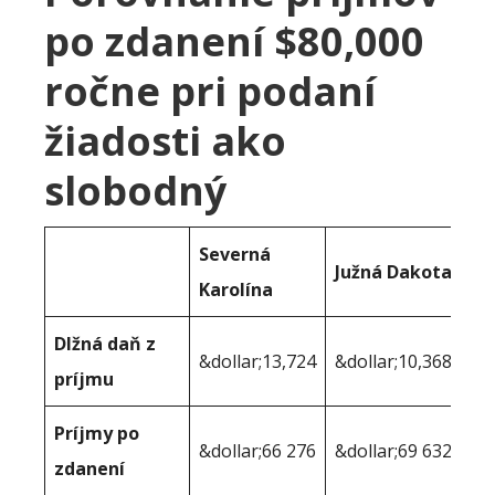
po zdanení $80,000
ročne pri podaní
žiadosti ako
slobodný
Severná
Južná Dakota
Karolína
Dlžná daň z
&dollar;13,724
&dollar;10,368
príjmu
Príjmy po
&dollar;66 276
&dollar;69 632
zdanení