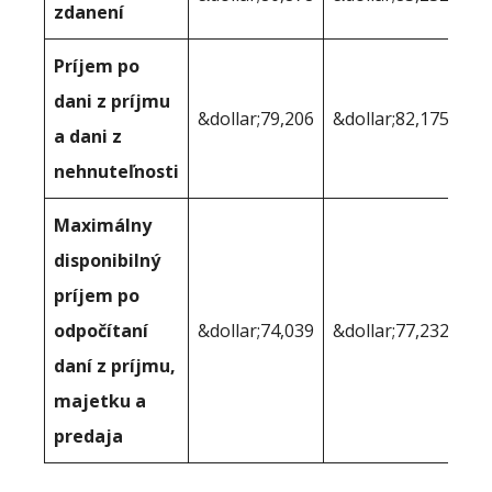
zdanení
Príjem po
dani z príjmu
&dollar;79,206
&dollar;82,175
a dani z
nehnuteľnosti
Maximálny
disponibilný
príjem po
odpočítaní
&dollar;74,039
&dollar;77,232
daní z príjmu,
majetku a
predaja