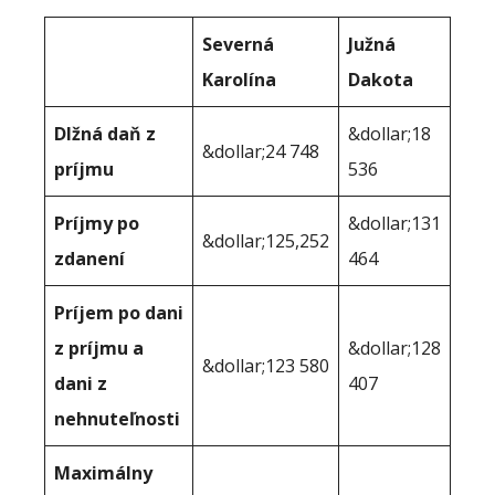
Severná
Južná
Karolína
Dakota
Dlžná daň z
&dollar;18
&dollar;24 748
príjmu
536
Príjmy po
&dollar;131
&dollar;125,252
zdanení
464
Príjem po dani
z príjmu a
&dollar;128
&dollar;123 580
dani z
407
nehnuteľnosti
Maximálny