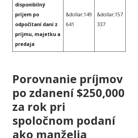
disponibilný
príjem po
&dollar;149
&dollar;157
odpočítaní daní z
641
337
príjmu, majetku a
predaja
Porovnanie príjmov
po zdanení $250,000
za rok pri
spoločnom podaní
ako manželia