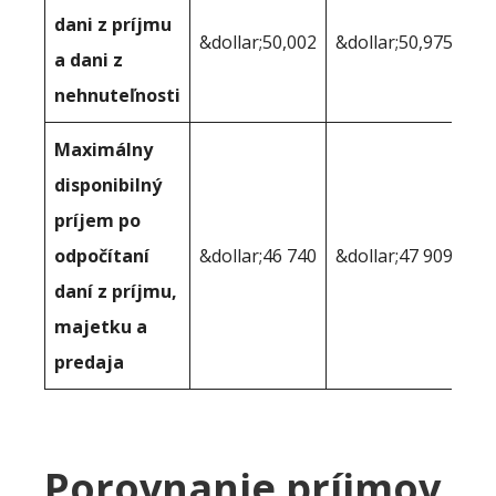
dani z príjmu
&dollar;50,002
&dollar;50,975
a dani z
nehnuteľnosti
Maximálny
disponibilný
príjem po
odpočítaní
&dollar;46 740
&dollar;47 909
daní z príjmu,
majetku a
predaja
Porovnanie príjmov