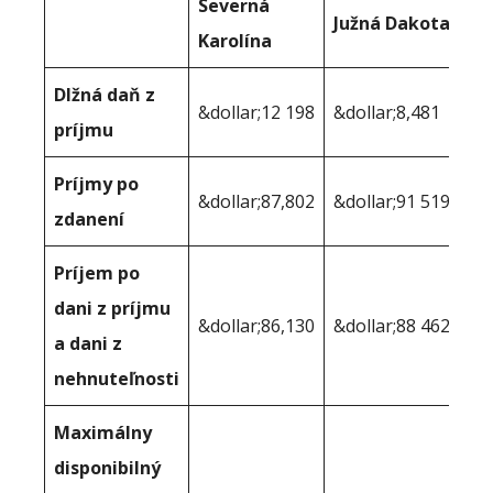
Severná
Južná Dakota
Karolína
Dlžná daň z
&dollar;12 198
&dollar;8,481
príjmu
Príjmy po
&dollar;87,802
&dollar;91 519
zdanení
Príjem po
dani z príjmu
&dollar;86,130
&dollar;88 462
a dani z
nehnuteľnosti
Maximálny
disponibilný