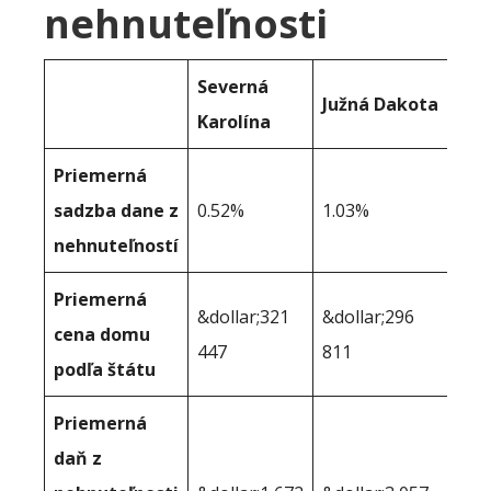
nehnuteľnosti
Severná
Južná Dakota
Karolína
Priemerná
sadzba dane z
0.52%
1.03%
nehnuteľností
Priemerná
&dollar;321
&dollar;296
cena domu
447
811
podľa štátu
Priemerná
daň z