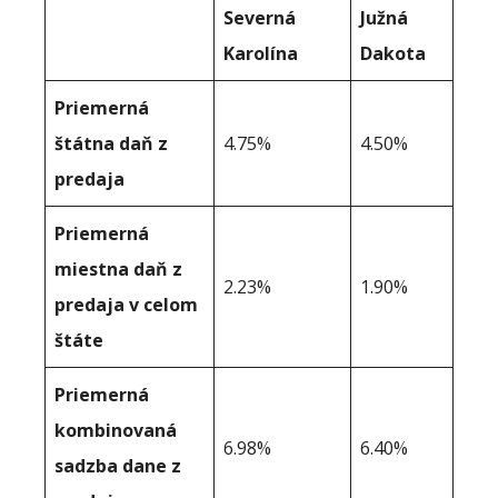
Severná
Južná
Karolína
Dakota
Priemerná
štátna daň z
4.75%
4.50%
predaja
Priemerná
miestna daň z
2.23%
1.90%
predaja v celom
štáte
Priemerná
kombinovaná
6.98%
6.40%
sadzba dane z