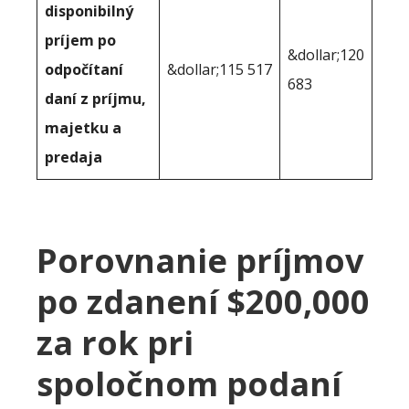
disponibilný
príjem po
&dollar;120
odpočítaní
&dollar;115 517
683
daní z príjmu,
majetku a
predaja
Porovnanie príjmov
po zdanení $200,000
za rok pri
spoločnom podaní