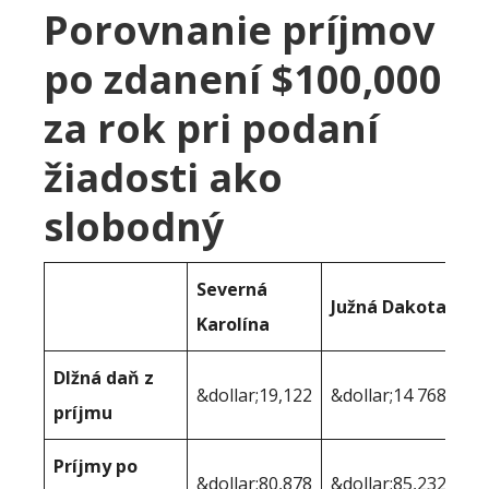
Porovnanie príjmov
po zdanení $100,000
za rok pri podaní
žiadosti ako
slobodný
Severná
Južná Dakota
Karolína
Dlžná daň z
&dollar;19,122
&dollar;14 768
príjmu
Príjmy po
&dollar;80,878
&dollar;85,232