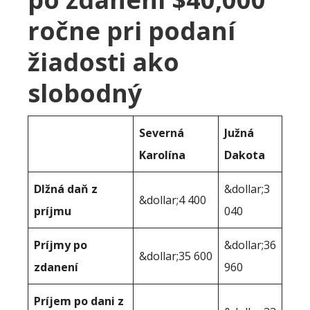
ročne pri podaní
žiadosti ako
slobodný
Severná
Južná
Karolína
Dakota
Dlžná daň z
&dollar;3
&dollar;4 400
príjmu
040
Príjmy po
&dollar;36
&dollar;35 600
zdanení
960
Príjem po dani z