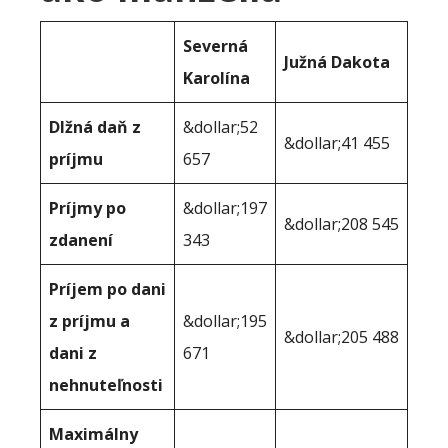
Severná
Južná Dakota
Karolína
Dlžná daň z
&dollar;52
&dollar;41 455
príjmu
657
Príjmy po
&dollar;197
&dollar;208 545
zdanení
343
Príjem po dani
z príjmu a
&dollar;195
&dollar;205 488
dani z
671
nehnuteľnosti
Maximálny