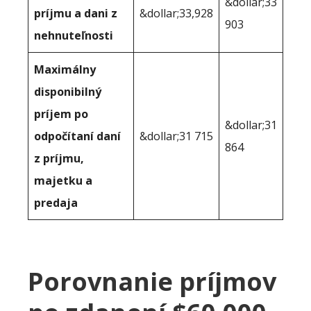
&dollar;33
príjmu a dani z
&dollar;33,928
903
nehnuteľnosti
Maximálny
disponibilný
príjem po
&dollar;31
odpočítaní daní
&dollar;31 715
864
z príjmu,
majetku a
predaja
Porovnanie príjmov