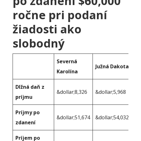
po zdanení $60,000
ročne pri podaní
žiadosti ako
slobodný
Severná
Južná Dakota
Karolína
Dlžná daň z
&dollar;8,326
&dollar;5,968
príjmu
Príjmy po
&dollar;51,674
&dollar;54,032
zdanení
Príjem po