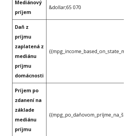
Mediánový
&dollar;65 070
príjem
Daň z
príjmu
zaplatená z
{{mpg_income_based_on_state_median
mediánu
príjmu
domácnosti
Príjem po
zdanení na
základe
{{mpg_po_daňovom_príjme_na_štátno
mediánu
príjmu