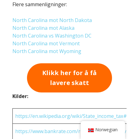
Flere sammenligninger:
North Carolina mot North Dakota
North Carolina mot Alaska
North Carolina vs Washington DC
North Carolina mot Vermont
North Carolina mot Wyoming
Klikk her for å få
lavere skatt
Kilder:
https://en.wikipedia.org/wiki/State_income_tax#Rates
Norwegian
https://www.bankrate.com/real-estate/property-tax-