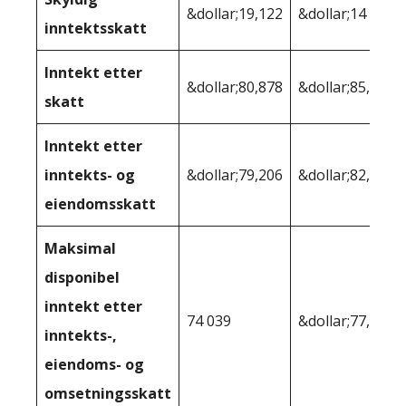
&dollar;19,122
&dollar;14 768
inntektsskatt
Inntekt etter
&dollar;80,878
&dollar;85,232
skatt
Inntekt etter
inntekts- og
&dollar;79,206
&dollar;82,175
eiendomsskatt
Maksimal
disponibel
inntekt etter
74 039
&dollar;77,232
inntekts-,
eiendoms- og
omsetningsskatt