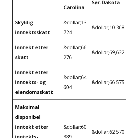
Sør-Dakota
Carolina
Skyldig
&dollar;13
&dollar;10 368
inntektsskatt
724
Inntekt etter
&dollar;66
&dollar;69,632
skatt
276
Inntekt etter
&dollar;64
inntekts- og
&dollar;66 575
604
eiendomsskatt
Maksimal
disponibel
inntekt etter
&dollar;60
&dollar;62 570
inntekts-,
389