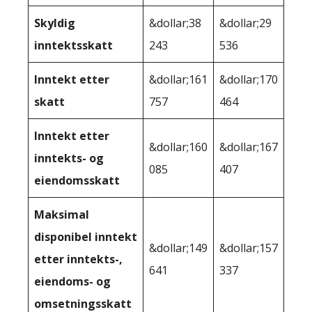
Skyldig
&dollar;38
&dollar;29
inntektsskatt
243
536
Inntekt etter
&dollar;161
&dollar;170
skatt
757
464
Inntekt etter
&dollar;160
&dollar;167
inntekts- og
085
407
eiendomsskatt
Maksimal
disponibel inntekt
&dollar;149
&dollar;157
etter inntekts-,
641
337
eiendoms- og
omsetningsskatt