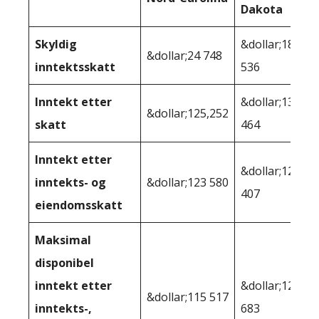
Dakota
Skyldig
&dollar;18
&dollar;24 748
inntektsskatt
536
Inntekt etter
&dollar;131
&dollar;125,252
skatt
464
Inntekt etter
&dollar;128
inntekts- og
&dollar;123 580
407
eiendomsskatt
Maksimal
disponibel
inntekt etter
&dollar;120
&dollar;115 517
inntekts-,
683