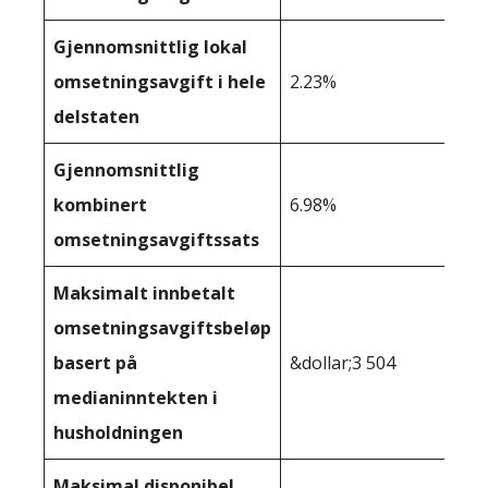
Gjennomsnittlig lokal
omsetningsavgift i hele
2.23%
delstaten
Gjennomsnittlig
kombinert
6.98%
omsetningsavgiftssats
Maksimalt innbetalt
omsetningsavgiftsbeløp
basert på
&dollar;3 504
medianinntekten i
husholdningen
Maksimal disponibel