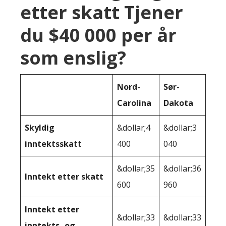
etter skatt Tjener
du $40 000 per år
som enslig?
Nord-
Sør-
Carolina
Dakota
Skyldig
&dollar;4
&dollar;3
inntektsskatt
400
040
&dollar;35
&dollar;36
Inntekt etter skatt
600
960
Inntekt etter
&dollar;33
&dollar;33
inntekts- og