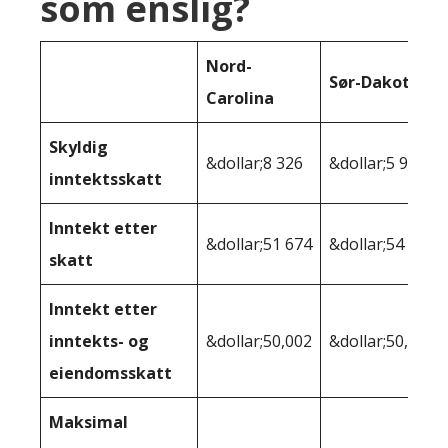
som enslig?
Nord-
Sør-Dakota
Carolina
Skyldig
&dollar;8 326
&dollar;5 968
inntektsskatt
Inntekt etter
&dollar;51 674
&dollar;54 032
skatt
Inntekt etter
inntekts- og
&dollar;50,002
&dollar;50,975
eiendomsskatt
Maksimal