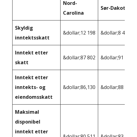
Nord-
Sør-Dakota
Carolina
Skyldig
&dollar;12 198
&dollar;8 481
inntektsskatt
Inntekt etter
&dollar;87 802
&dollar;91 519
skatt
Inntekt etter
inntekts- og
&dollar;86,130
&dollar;88 462
eiendomsskatt
Maksimal
disponibel
inntekt etter
&dollar;80,511
&dollar;83,141