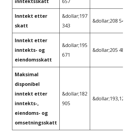
inntektsskatt
657
Inntekt etter
&dollar;197
&dollar;208 545
skatt
343
Inntekt etter
&dollar;195
inntekts- og
&dollar;205 488
671
eiendomsskatt
Maksimal
disponibel
inntekt etter
&dollar;182
&dollar;193,128
inntekts-,
905
eiendoms- og
omsetningsskatt