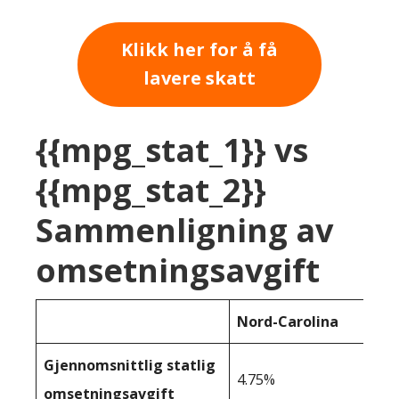
Klikk her for å få
lavere skatt
{{mpg_stat_1}} vs
{{mpg_stat_2}}
Sammenligning av
omsetningsavgift
Nord-Carolina
Gjennomsnittlig statlig
4.75%
omsetningsavgift