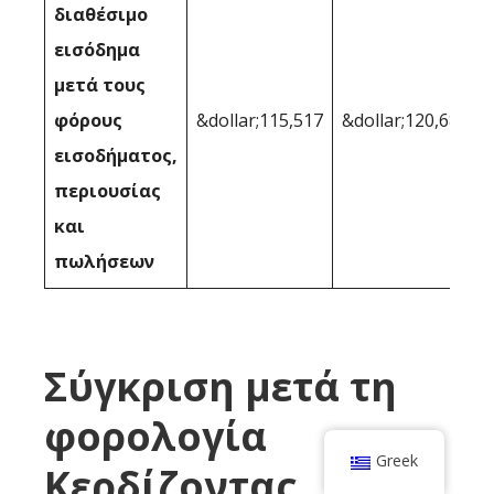
διαθέσιμο
εισόδημα
μετά τους
φόρους
&dollar;115,517
&dollar;120,683
εισοδήματος,
περιουσίας
και
πωλήσεων
Σύγκριση μετά τη
φορολογία
Greek
Κερδίζοντας