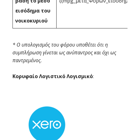
βάση το μέσο
{{mpg_μετά_Φόρων_εισόδημα_με_
εισόδημα του
νοικοκυριού
* Ο υπολογισμός του φόρου υποθέτει ότι η
συμπλήρωση γίνεται ως ανύπαντρος και όχι ως
παντρεμένος.
Κορυφαίο Λογιστικό Λογισμικό
: