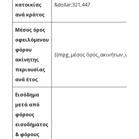
κατοικίας
&dollar;321,447
ανά κράτος
Μέσος όρος
οφειλόμενου
φόρου
{{mpg_μέσος όρος_ακινήτων_φορολ
ακίνητης
περιουσίας
ανά έτος
Εισόδημα
μετά από
φόρους
εισοδήματος
& φόρους