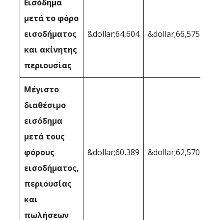
Εισόδημα
μετά το φόρο
εισοδήματος
&dollar;64,604
&dollar;66,575
και ακίνητης
περιουσίας
Μέγιστο
διαθέσιμο
εισόδημα
μετά τους
φόρους
&dollar;60,389
&dollar;62,570
εισοδήματος,
περιουσίας
και
πωλήσεων