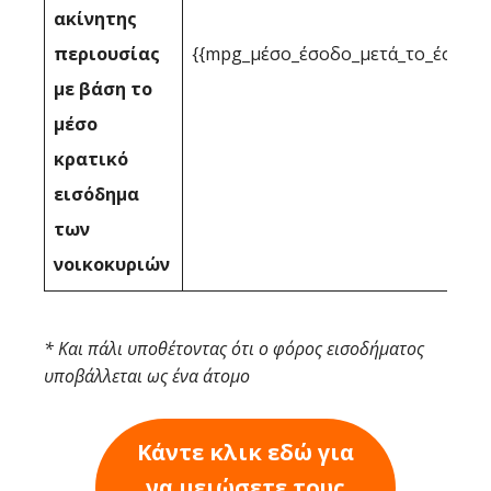
ακίνητης
περιουσίας
{{mpg_μέσο_έσοδο_μετά_το_έσοδο_
με βάση το
μέσο
κρατικό
εισόδημα
των
νοικοκυριών
* Και πάλι υποθέτοντας ότι ο φόρος εισοδήματος
υποβάλλεται ως ένα άτομο
Κάντε κλικ εδώ για
να μειώσετε τους