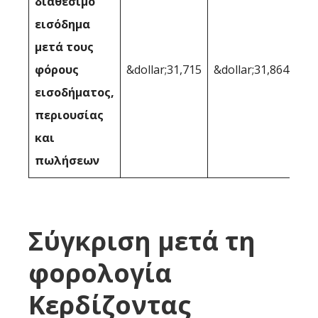
διαθέσιμο
εισόδημα
μετά τους
φόρους
&dollar;31,715
&dollar;31,864
εισοδήματος,
περιουσίας
και
πωλήσεων
Σύγκριση μετά τη
φορολογία
Κερδίζοντας