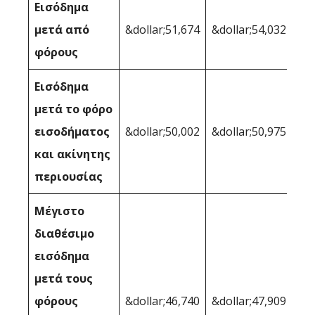
Εισόδημα
μετά από
&dollar;51,674
&dollar;54,032
φόρους
Εισόδημα
μετά το φόρο
εισοδήματος
&dollar;50,002
&dollar;50,975
και ακίνητης
περιουσίας
Μέγιστο
διαθέσιμο
εισόδημα
μετά τους
φόρους
&dollar;46,740
&dollar;47,909