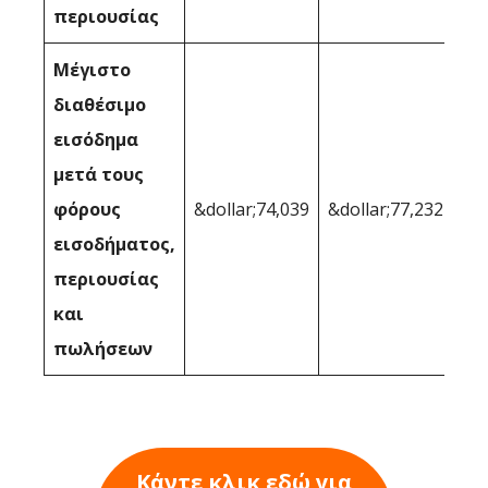
περιουσίας
Μέγιστο
διαθέσιμο
εισόδημα
μετά τους
φόρους
&dollar;74,039
&dollar;77,232
εισοδήματος,
περιουσίας
και
πωλήσεων
Κάντε κλικ εδώ για