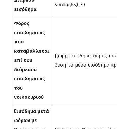
Διάμεσο
&dollar;65,070
εισόδημα
Φόρος
εισοδήματος
που
καταβάλλεται
{{mpg_εισόδημα_φόρος_που_επιτ
επί του
βάση_το_μέσο_εισόδημα_κράτους
διάμεσου
εισοδήματος
του
νοικοκυριού
Εισόδημα μετά
φόρων με