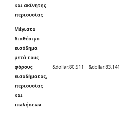
και ακίνητης
περιουσίας
Μέγιστο
διαθέσιμο
εισόδημα
μετά τους
φόρους
&dollar;80,511
&dollar;83,141
εισοδήματος,
περιουσίας
και
πωλήσεων