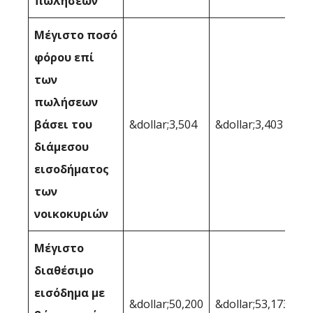
πωλήσεων
Μέγιστο ποσό
φόρου επί
των
πωλήσεων
βάσει του
&dollar;3,504
&dollar;3,403
διάμεσου
εισοδήματος
των
νοικοκυριών
Μέγιστο
διαθέσιμο
εισόδημα με
&dollar;50,200
&dollar;53,173