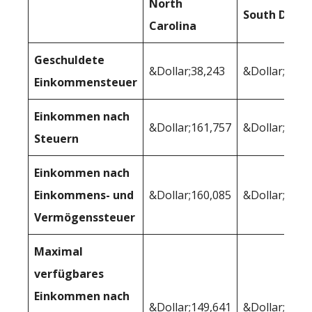
North
South Dako
Carolina
Geschuldete
&Dollar;38,243
&Dollar;29,5
Einkommensteuer
Einkommen nach
&Dollar;161,757
&Dollar;170,
Steuern
Einkommen nach
Einkommens- und
&Dollar;160,085
&Dollar;167,
Vermögenssteuer
Maximal
verfügbares
Einkommen nach
&Dollar;149,641
&Dollar;157,