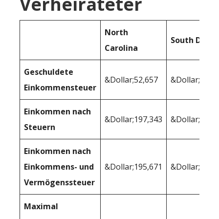
Verheirateter
North
South Dako
Carolina
Geschuldete
&Dollar;52,657
&Dollar;41,4
Einkommensteuer
Einkommen nach
&Dollar;197,343
&Dollar;208,
Steuern
Einkommen nach
Einkommens- und
&Dollar;195,671
&Dollar;205,
Vermögenssteuer
Maximal