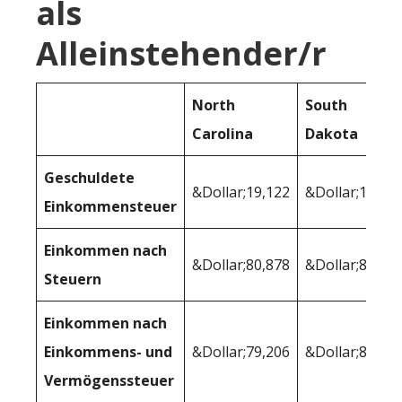
als
Alleinstehender/r
North
South
Carolina
Dakota
Geschuldete
&Dollar;19,122
&Dollar;14,76
Einkommensteuer
Einkommen nach
&Dollar;80,878
&Dollar;85,23
Steuern
Einkommen nach
Einkommens- und
&Dollar;79,206
&Dollar;82,17
Vermögenssteuer