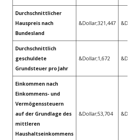
Durchschnittlicher
Hauspreis nach
&Dollar;321,447
&Dollar
Bundesland
Durchschnittlich
geschuldete
&Dollar;1,672
&Dollar
Grundsteuer pro Jahr
Einkommen nach
Einkommens- und
Vermögenssteuern
auf der Grundlage des
&Dollar;53,704
&Dollar
mittleren
Haushaltseinkommens