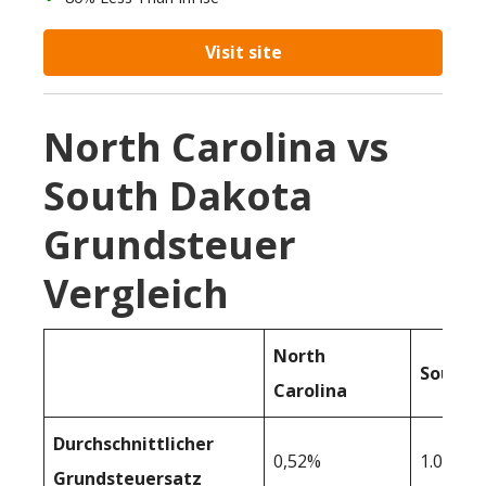
Visit site
North Carolina vs
South Dakota
Grundsteuer
Vergleich
North
South 
Carolina
Durchschnittlicher
0,52%
1.03%
Grundsteuersatz