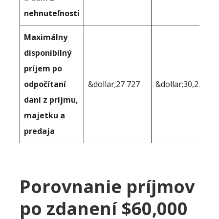
nehnuteľnosti
Maximálny
disponibilný
príjem po
odpočítaní
&dollar;27 727
&dollar;30,220
daní z príjmu,
majetku a
predaja
Porovnanie príjmov
po zdanení $60,000