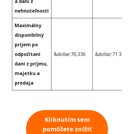
a dani z
nehnuteľnosti
Maximálny
disponibilný
príjem po
odpočítaní
&dollar;70,336
&dollar;71 347
daní z príjmu,
majetku a
predaja
Kliknutím sem
pomôžete znížiť