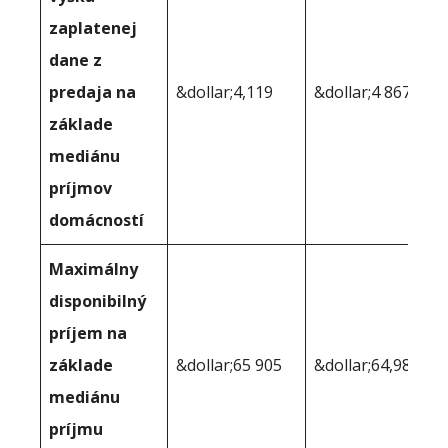
zaplatenej
dane z
predaja na
&dollar;4,119
&dollar;4 867
základe
mediánu
príjmov
domácností
Maximálny
disponibilný
príjem na
základe
&dollar;65 905
&dollar;64,980
mediánu
príjmu