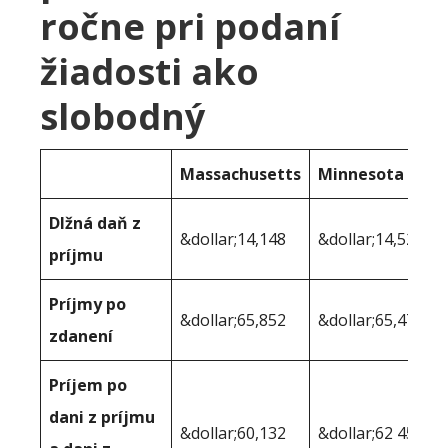
ročne pri podaní
žiadosti ako
slobodný
Massachusetts
Minnesota
Dlžná daň z
&dollar;14,148
&dollar;14,523
príjmu
Príjmy po
&dollar;65,852
&dollar;65,477
zdanení
Príjem po
dani z príjmu
&dollar;60,132
&dollar;62 450