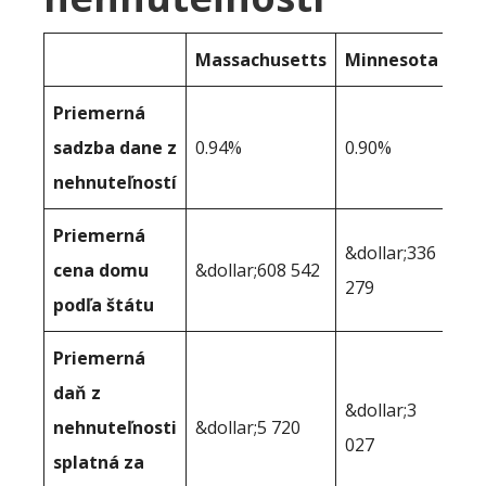
Massachusetts
Minnesota
Priemerná
sadzba dane z
0.94%
0.90%
nehnuteľností
Priemerná
&dollar;336
cena domu
&dollar;608 542
279
podľa štátu
Priemerná
daň z
&dollar;3
nehnuteľnosti
&dollar;5 720
027
splatná za