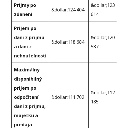
Príjmy po
&dollar;123
&dollar;124 404
zdanení
614
Príjem po
dani z príjmu
&dollar;120
&dollar;118 684
a dani z
587
nehnuteľnosti
Maximálny
disponibilný
príjem po
&dollar;112
odpočítaní
&dollar;111 702
185
daní z príjmu,
majetku a
predaja