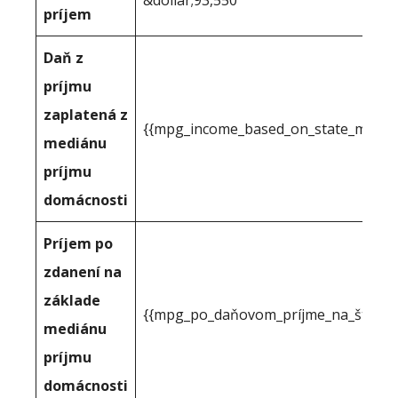
&dollar;93,550
príjem
Daň z
príjmu
zaplatená z
{{mpg_income_based_on_state_median
mediánu
príjmu
domácnosti
Príjem po
zdanení na
základe
{{mpg_po_daňovom_príjme_na_štátno
mediánu
príjmu
domácnosti