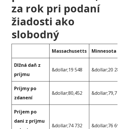
za rok pri podaní
žiadosti ako
slobodný
Massachusetts
Minnesota
Dlžná daň z
&dollar;19 548
&dollar;20 283
príjmu
Príjmy po
&dollar;80,452
&dollar;79,717
zdanení
Príjem po
dani z príjmu
&dollar;74 732
&dollar;76 690