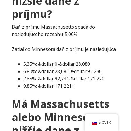
nižšie dane z
príjmu?
Daň z príjmu Massachusetts spadá do
nasledujúceho rozsahu: 5.00%
Zatiaľ čo Minnesota daň z príjmu je nasledujúca
5.35%: &dollar;0-&dollar;28,080
6.80%: &dollar;28,081-&dollar;92,230
7.85%: &dollar;92,231-&dollar;171,220
9.85%: &dollar;171,221+
Má Massachusetts
alebo Minnesota
Slovak
nižšie dane z