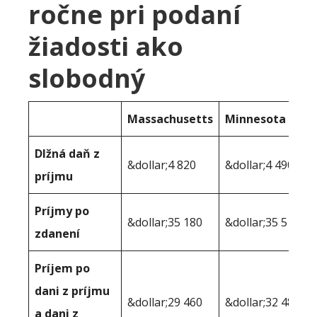
ročne pri podaní
žiadosti ako
slobodný
Massachusetts
Minnesota
Dlžná daň z
&dollar;4 820
&dollar;4 490
príjmu
Príjmy po
&dollar;35 180
&dollar;35 510
zdanení
Príjem po
dani z príjmu
&dollar;29 460
&dollar;32 483
a dani z