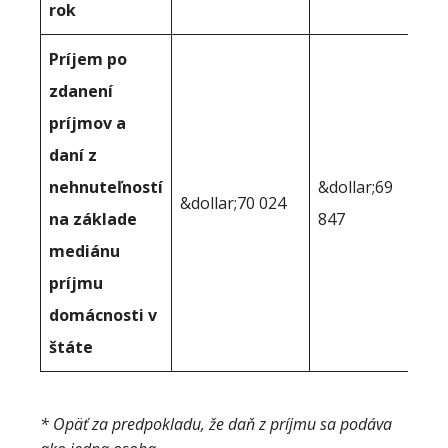
rok
Príjem po
zdanení
príjmov a
daní z
nehnuteľností
&dollar;69
&dollar;70 024
na základe
847
mediánu
príjmu
domácnosti v
štáte
* Opäť za predpokladu, že daň z príjmu sa podáva