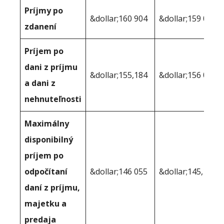
Príjmy po
&dollar;160 904
&dollar;159 097
zdanení
Príjem po
dani z príjmu
&dollar;155,184
&dollar;156 070
a dani z
nehnuteľnosti
Maximálny
disponibilný
príjem po
odpočítaní
&dollar;146 055
&dollar;145,195
daní z príjmu,
majetku a
predaja