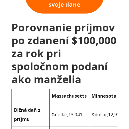
svoje dane
Porovnanie príjmov
po zdanení $100,000
za rok pri
spoločnom podaní
ako manželia
Massachusetts
Minnesota
Dlžná daň z
&dollar;13 041
&dollar;12,931
príjmu