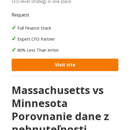
CFO-level strategy in one place.
Request
Full Finance Stack
Expert CFO Partner
80% Less Than InHse
Visit site
Massachusetts vs
Minnesota
Porovnanie dane z
nehnuteľnosti