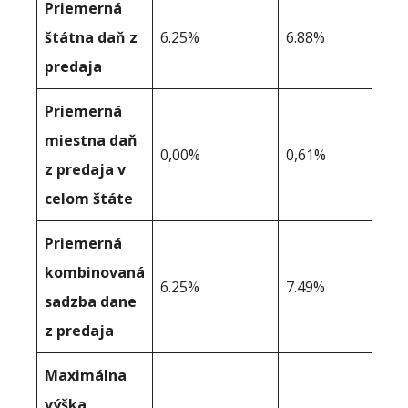
Priemerná
štátna daň z
6.25%
6.88%
predaja
Priemerná
miestna daň
0,00%
0,61%
z predaja v
celom štáte
Priemerná
kombinovaná
6.25%
7.49%
sadzba dane
z predaja
Maximálna
výška