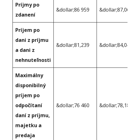
Príjmy po
&dollar;86 959
&dollar;87,069
zdanení
Príjem po
dani z príjmu
&dollar;81,239
&dollar;84,042
a dani z
nehnuteľnosti
Maximálny
disponibilný
príjem po
odpočítaní
&dollar;76 460
&dollar;78,186
daní z príjmu,
majetku a
predaja