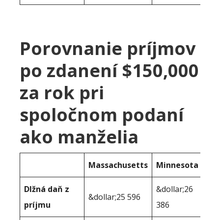
Porovnanie príjmov
po zdanení $150,000
za rok pri
spoločnom podaní
ako manželia
Massachusetts
Minnesota
Dlžná daň z
&dollar;26
&dollar;25 596
príjmu
386