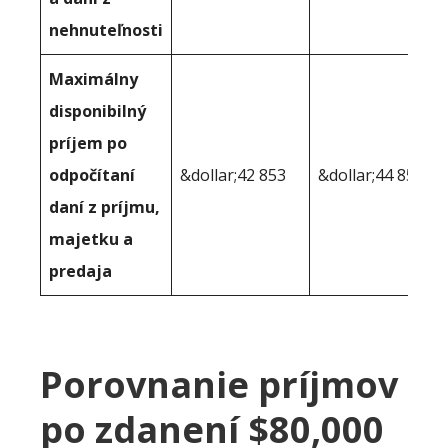
nehnuteľnosti
Maximálny
disponibilný
príjem po
odpočítaní
&dollar;42 853
&dollar;44 851
daní z príjmu,
majetku a
predaja
Porovnanie príjmov
po zdanení $80,000