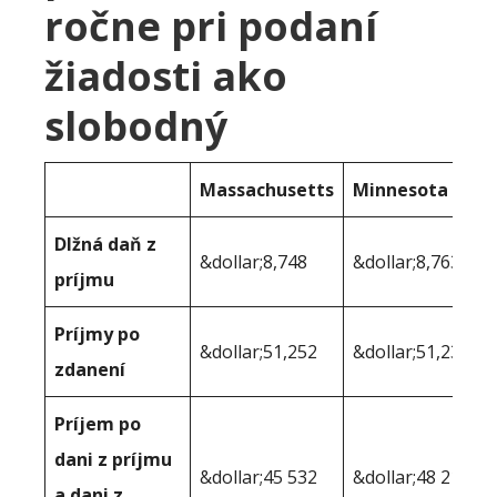
ročne pri podaní
žiadosti ako
slobodný
Massachusetts
Minnesota
Dlžná daň z
&dollar;8,748
&dollar;8,763
príjmu
Príjmy po
&dollar;51,252
&dollar;51,237
zdanení
Príjem po
dani z príjmu
&dollar;45 532
&dollar;48 210
a dani z