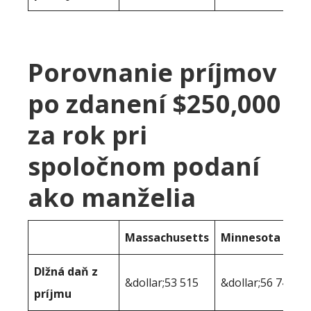
Porovnanie príjmov
po zdanení $250,000
za rok pri
spoločnom podaní
ako manželia
Massachusetts
Minnesota
Dlžná daň z
&dollar;53 515
&dollar;56 747
príjmu