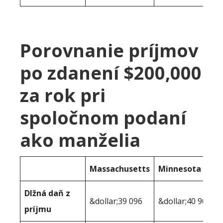
Porovnanie príjmov
po zdanení $200,000
za rok pri
spoločnom podaní
ako manželia
Massachusetts
Minnesota
Dlžná daň z
&dollar;39 096
&dollar;40 903
príjmu