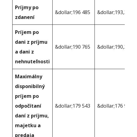
Príjmy po
&dollar;196 485
&dollar;193,253
zdanení
Príjem po
dani z príjmu
&dollar;190 765
&dollar;190,226
a dani z
nehnuteľnosti
Maximálny
disponibilný
príjem po
odpočítaní
&dollar;179 543
&dollar;176 971
daní z príjmu,
majetku a
predaja