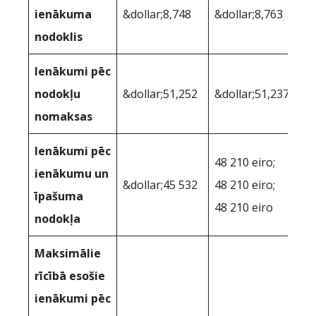
ienākuma
&dollar;8,748
&dollar;8,763
nodoklis
Ienākumi pēc
nodokļu
&dollar;51,252
&dollar;51,237
nomaksas
Ienākumi pēc
48 210 eiro;
ienākumu un
&dollar;45 532
48 210 eiro;
īpašuma
48 210 eiro
nodokļa
Maksimālie
rīcībā esošie
ienākumi pēc