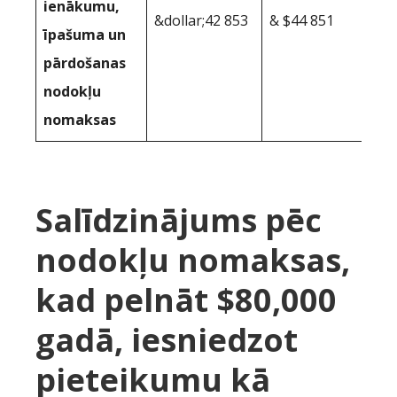
ienākumu,
&dollar;42 853
& $44 851
īpašuma un
pārdošanas
nodokļu
nomaksas
Salīdzinājums pēc
nodokļu nomaksas,
kad pelnāt $80,000
gadā, iesniedzot
pieteikumu kā