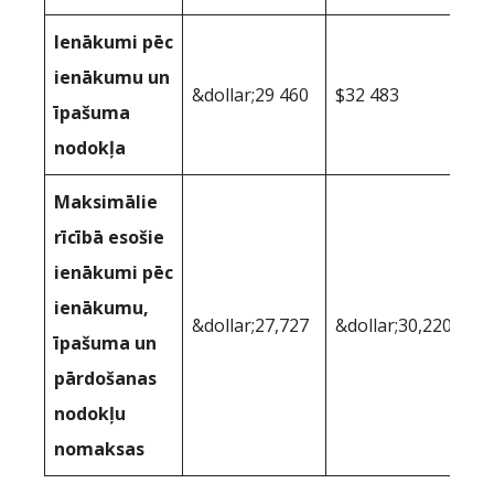
Ienākumi pēc
ienākumu un
&dollar;29 460
$32 483
īpašuma
nodokļa
Maksimālie
rīcībā esošie
ienākumi pēc
ienākumu,
&dollar;27,727
&dollar;30,220
īpašuma un
pārdošanas
nodokļu
nomaksas