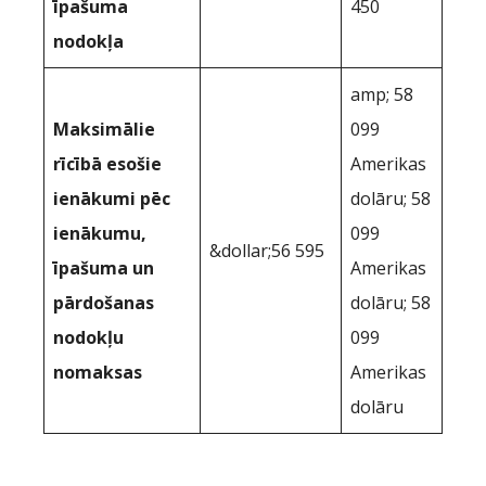
īpašuma
450
nodokļa
amp; 58
Maksimālie
099
rīcībā esošie
Amerikas
ienākumi pēc
dolāru; 58
ienākumu,
099
&dollar;56 595
īpašuma un
Amerikas
pārdošanas
dolāru; 58
nodokļu
099
nomaksas
Amerikas
dolāru