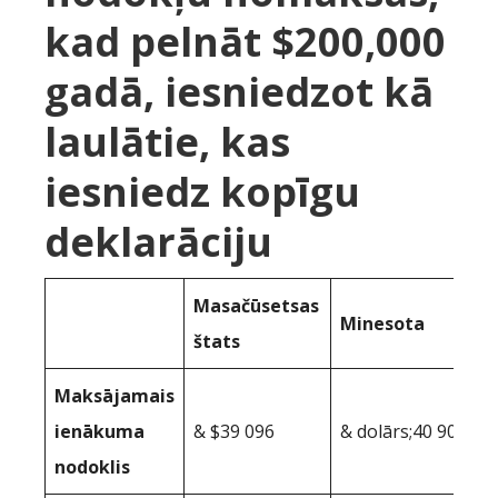
kad pelnāt $200,000
gadā, iesniedzot kā
laulātie, kas
iesniedz kopīgu
deklarāciju
Masačūsetsas
Minesota
štats
Maksājamais
ienākuma
& $39 096
& dolārs;40 903
nodoklis