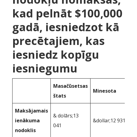
kad pelnāt $100,000
gadā, iesniedzot kā
precētajiem, kas
iesniedz kopīgu
iesniegumu
Masačūsetsas
Minesota
štats
Maksājamais
& dolārs;13
ienākuma
&dollar;12 931
041
nodoklis