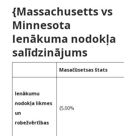
{Massachusetts vs
Minnesota
Ienākuma nodokļa
salīdzinājums
Masačūsetsas štats
Ienākumu
nodokļa likmes
{5.00%
un
robežvērtības