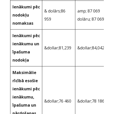
Ienākumi pēc
& dolārs;86
amp; 87 069
nodokļu
959
dolāru; 87 069
nomaksas
Ienākumi pēc
ienākumu un
&dollar;81,239
&dollar;84,042
īpašuma
nodokļa
Maksimālie
rīcībā esošie
ienākumi pēc
ienākumu,
&dollar;76 460
&dollar;78 186
īpašuma un
pārdošanas