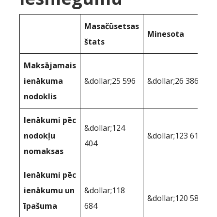
Masačūsetsas
Minesota
štats
Maksājamais
ienākuma
&dollar;25 596
&dollar;26 386
nodoklis
Ienākumi pēc
&dollar;124
nodokļu
&dollar;123 614
404
nomaksas
Ienākumi pēc
ienākumu un
&dollar;118
&dollar;120 587
īpašuma
684