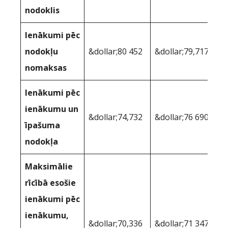
nodoklis
Ienākumi pēc
nodokļu
&dollar;80 452
&dollar;79,717
nomaksas
Ienākumi pēc
ienākumu un
&dollar;74,732
&dollar;76 690
īpašuma
nodokļa
Maksimālie
rīcībā esošie
ienākumi pēc
ienākumu,
&dollar;70,336
&dollar;71 347