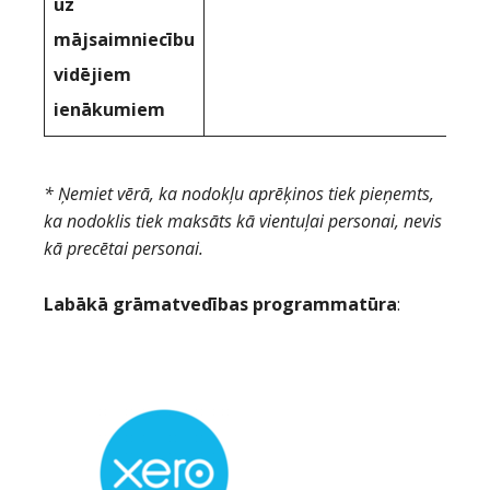
uz
mājsaimniecību
vidējiem
ienākumiem
* Ņemiet vērā, ka nodokļu aprēķinos tiek pieņemts,
ka nodoklis tiek maksāts kā vientuļai personai, nevis
kā precētai personai.
Labākā grāmatvedības programmatūra
: