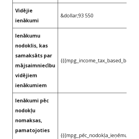
Vidējie
&dollar;93 550
ienākumi
Ienākumu
nodoklis, kas
samaksāts par
{{{mpg_income_tax_based_based_
mājsaimniecību
vidējiem
ienākumiem
Ienākumi pēc
nodokļu
nomaksas,
pamatojoties
{{{mpg_pēc_nodokļa_ieņēmumi_pa