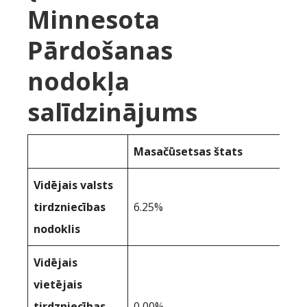
Minnesota
Pārdošanas
nodokļa
salīdzinājums
Masačūsetsas štats
Vidējais valsts
tirdzniecības
6.25%
nodoklis
Vidējais
vietējais
tirdzniecības
0,00%