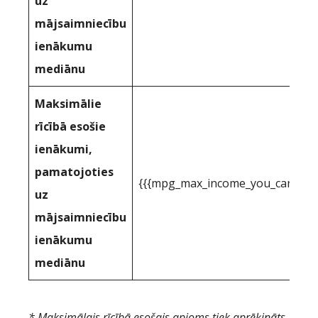
uz
mājsaimniecību
ienākumu
mediānu
Maksimālie
rīcībā esošie
ienākumi,
pamatojoties
{{{mpg_max_income_you_can_actua
uz
mājsaimniecību
ienākumu
mediānu
* Maksimālais rīcībā esošais apjoms tiek aprēķināts,