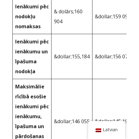
Ienākumi pēc
& dolārs;160
nodokļu
&dollar;159 097
904
nomaksas
Ienākumi pēc
ienākumu un
&dollar;155,184
&dollar;156 070
īpašuma
nodokļa
Maksimālie
rīcībā esošie
ienākumi pēc
ienākumu,
&dollar;146 055
&dollar;145,195
īpašuma un
Latvian
pārdošanas