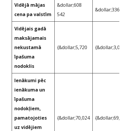
Vidējā mājas
&dollar;608
&dollar;336,279
cena pa valstīm
542
Vidējais gadā
maksājamais
nekustamā
{&dollar;5,720
{&dollar;3,027
īpašuma
nodoklis
Ienākumi pēc
ienākuma un
īpašuma
nodokļiem,
pamatojoties
{&dollar;70,024
{&dollar;69,847
uz vidējiem