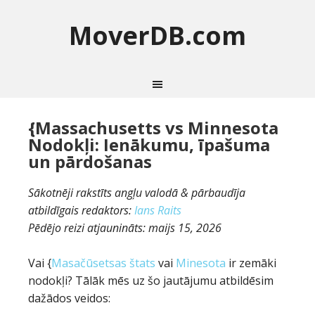
MoverDB.com
{Massachusetts vs Minnesota
Nodokļi: Ienākumu, īpašuma
un pārdošanas
Sākotnēji rakstīts angļu valodā & pārbaudīja
atbildīgais redaktors:
Ians Raits
Pēdējo reizi atjaunināts:
maijs 15, 2026
Vai {
Masačūsetsas štats
vai
Minesota
ir zemāki
nodokļi? Tālāk mēs uz šo jautājumu atbildēsim
dažādos veidos: