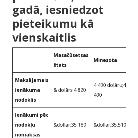
gadā, iesniedzot
pieteikumu kā
vienskaitlis
Masačūsetsas
Minesota
štats
Maksājamais
4 490 dolāru;4
ienākuma
& dolārs;4 820
490
nodoklis
Ienākumi pēc
nodokļu
&dollar;35 180
&dollar;35,510
nomaksas