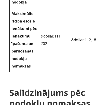
nodokļa
Maksimālie
rīcībā esošie
ienākumi pēc
ienākumu,
&dollar;111
&dollar;112,185
īpašuma un
702
pārdošanas
nodokļu
nomaksas
Salīdzinājums pēc
nodokļu nomaksas,