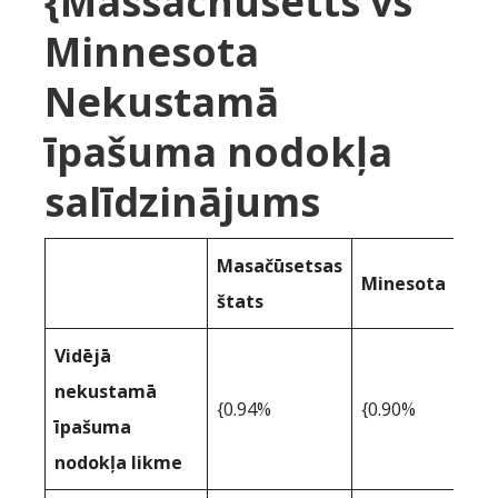
{Massachusetts vs
Minnesota
Nekustamā
īpašuma nodokļa
salīdzinājums
Masačūsetsas
Minesota
štats
Vidējā
nekustamā
{0.94%
{0.90%
īpašuma
nodokļa likme