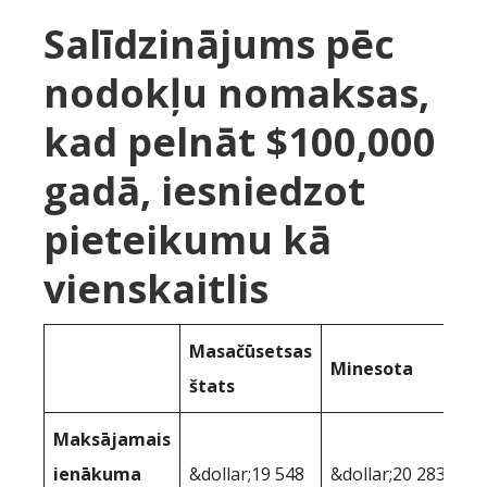
Salīdzinājums pēc
nodokļu nomaksas,
kad pelnāt $100,000
gadā, iesniedzot
pieteikumu kā
vienskaitlis
Masačūsetsas
Minesota
štats
Maksājamais
ienākuma
&dollar;19 548
&dollar;20 283