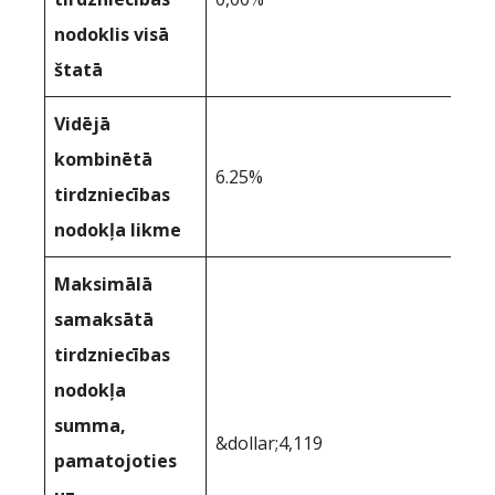
nodoklis visā
štatā
Vidējā
kombinētā
6.25%
tirdzniecības
nodokļa likme
Maksimālā
samaksātā
tirdzniecības
nodokļa
summa,
&dollar;4,119
pamatojoties