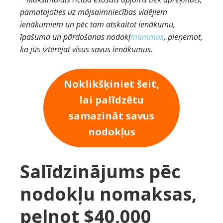
pamatojoties uz mājsaimniecības vidējiem
ienākumiem un pēc tam atskaitot ienākumu,
īpašuma un pārdošanas nodokļ
mammas
, pieņemot,
ka jūs iztērējat visus savus ienākumus.
Noklikšķiniet šeit,
lai palīdzētu
samazināt savus
nodokļus
Salīdzinājums pēc
nodokļu nomaksas,
pelnot $40,000