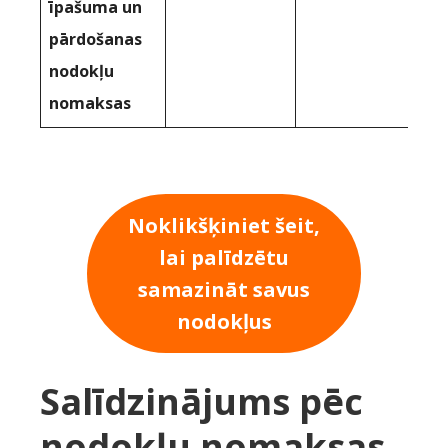
īpašuma un
pārdošanas
nodokļu
nomaksas
Noklikšķiniet šeit,
lai palīdzētu
samazināt savus
nodokļus
Salīdzinājums pēc
nodokļu nomaksas,