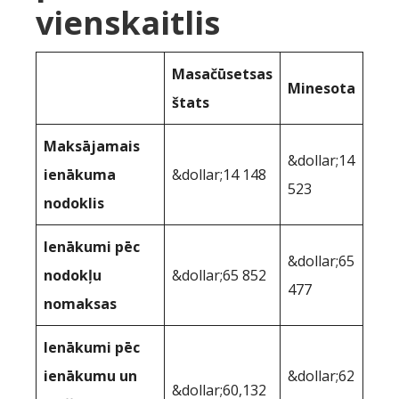
vienskaitlis
Masačūsetsas
Minesota
štats
Maksājamais
&dollar;14
ienākuma
&dollar;14 148
523
nodoklis
Ienākumi pēc
&dollar;65
nodokļu
&dollar;65 852
477
nomaksas
Ienākumi pēc
ienākumu un
&dollar;62
&dollar;60,132