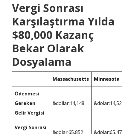
Vergi Sonrası
Karşılaştırma Yılda
$80,000 Kazanç
Bekar Olarak
Dosyalama
Massachusetts
Minnesota
Ödenmesi
Gereken
&dollar;14,148
&dolar;14,523
Gelir Vergisi
Vergi Sonrası
&dolar;65,852
&dolar;65,477