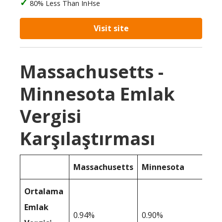
80% Less Than InHse
Visit site
Massachusetts -
Minnesota Emlak
Vergisi
Karşılaştırması
Massachusetts
Minnesota
Ortalama
Emlak
0.94%
0.90%