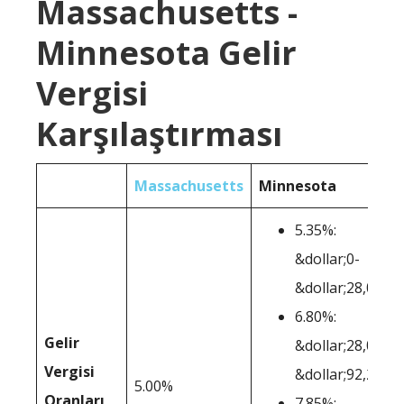
Massachusetts -
Minnesota Gelir
Vergisi
Karşılaştırması
Massachusetts
Minnesota
5.35%:
&dollar;0-
&dollar;28,080
6.80%:
Gelir
&dollar;28,081-
Vergisi
&dollar;92,230
5.00%
Oranları
7.85%: