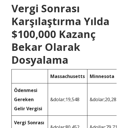
Vergi Sonrası
Karşılaştırma Yılda
$100,000 Kazanç
Bekar Olarak
Dosyalama
Massachusetts
Minnesota
Ödenmesi
Gereken
&dolar;19,548
&dolar;20,283
Gelir Vergisi
Vergi Sonrası
&dolar;80,452
&dollar;79,717