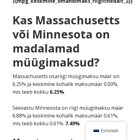
{{mpg_keskmine_omandimaks_riigitihedalt_2}}
Kas Massachusetts
või Minnesota on
madalamad
müügimaksud?
Massachusetts osariigi müügimaksu määr on
6.25% ja keskmine kohalik maksumäär 0.00%,
mis teeb kokku
6.25%
.
Seevastu Minnesota on riigi müügimaksu määr
6.88% ja keskmine kohalik maksumäär 0.61%,
mis teeb kokku 0.61%.
7.49%
.
Estonian