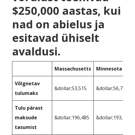
$250,000 aastas, kui
nad on abielus ja
esitavad ühiselt
avaldusi.
Massachusetts
Minnesota
Võlgnetav
&dollar;53,515
&dollar;56,747
tulumaks
Tulu pärast
maksude
&dollar;196,485
&dollar;193,253
tasumist