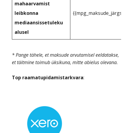
mahaarvamist
leibkonna
{{mpg_maksude_järgse_tulu
mediaansissetuleku
alusel
* Pange tähele, et maksude arvutamisel eeldatakse,
et täitmine toimub üksikuna, mitte abielus olevana.
Top raamatupidamistarkvara
: