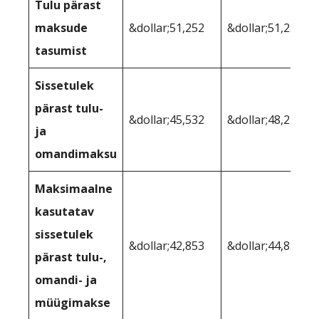
Tulu pärast
maksude
&dollar;51,252
&dollar;51,237
tasumist
Sissetulek
pärast tulu-
&dollar;45,532
&dollar;48,210
ja
omandimaksu
Maksimaalne
kasutatav
sissetulek
&dollar;42,853
&dollar;44,851
pärast tulu-,
omandi- ja
müügimakse