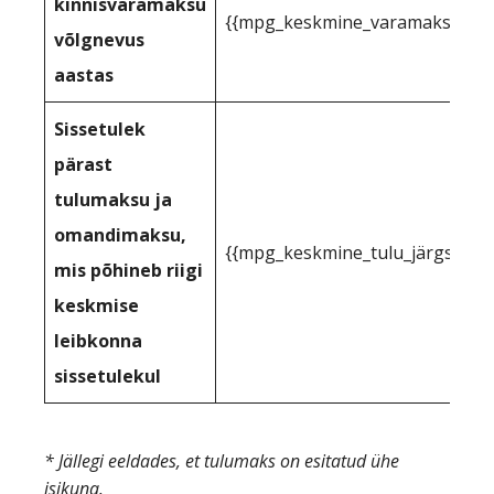
kinnisvaramaksu
{{mpg_keskmine_varamaksu_toe
võlgnevus
aastas
Sissetulek
pärast
tulumaksu ja
omandimaksu,
{{mpg_keskmine_tulu_järgselt_
mis põhineb riigi
keskmise
leibkonna
sissetulekul
* Jällegi eeldades, et tulumaks on esitatud ühe
isikuna.