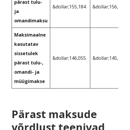
pärast tulu-
&dollar;155,184
&dollar;156,070
ja
omandimaksu
Maksimaalne
kasutatav
sissetulek
&dollar;146,055
&dollar;145,195
pärast tulu-,
omandi- ja
müügimakse
Pärast maksude
võrdlust teenivad