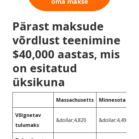
oma makse
Pärast maksude
võrdlust teenimine
$40,000 aastas, mis
on esitatud
üksikuna
Massachusetts
Minnesota
Võlgnetav
&dollar;4,820
&dollar;4,490
tulumaks