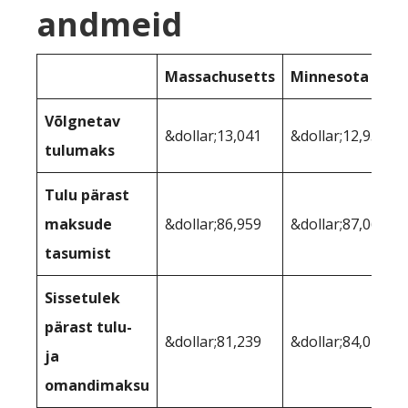
andmeid
Massachusetts
Minnesota
Võlgnetav
&dollar;13,041
&dollar;12,931
tulumaks
Tulu pärast
maksude
&dollar;86,959
&dollar;87,069
tasumist
Sissetulek
pärast tulu-
&dollar;81,239
&dollar;84,042
ja
omandimaksu