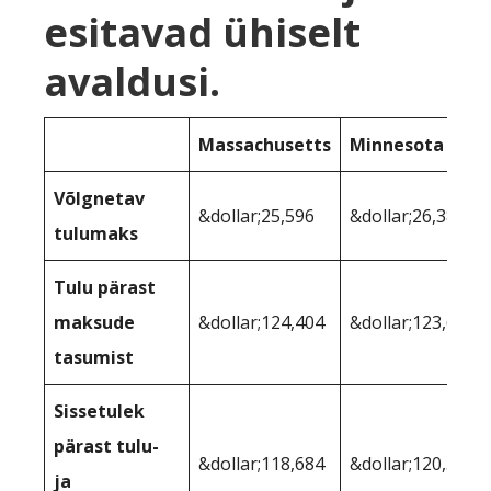
esitavad ühiselt
avaldusi.
Massachusetts
Minnesota
Võlgnetav
&dollar;25,596
&dollar;26,386
tulumaks
Tulu pärast
maksude
&dollar;124,404
&dollar;123,614
tasumist
Sissetulek
pärast tulu-
&dollar;118,684
&dollar;120,587
ja