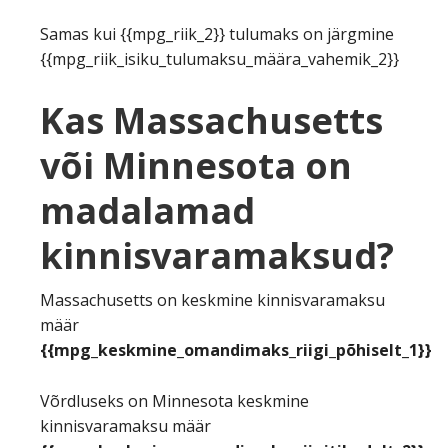
Samas kui {{mpg_riik_2}} tulumaks on järgmine
{{mpg_riik_isiku_tulumaksu_määra_vahemik_2}}
Kas Massachusetts
või Minnesota on
madalamad
kinnisvaramaksud?
Massachusetts on keskmine kinnisvaramaksu
määr
{{mpg_keskmine_omandimaks_riigi_põhiselt_1}}
Võrdluseks on Minnesota keskmine
kinnisvaramaksu määr