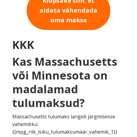
Klõpsake siin, et
aidata vähendada
oma makse
KKK
Kas Massachusetts
või Minnesota on
madalamad
tulumaksud?
Massachusetts tulumaks langeb järgmisesse
vahemikku:
{{mpg_riik_isiku_tulumaksumäär_vahemik_1}}