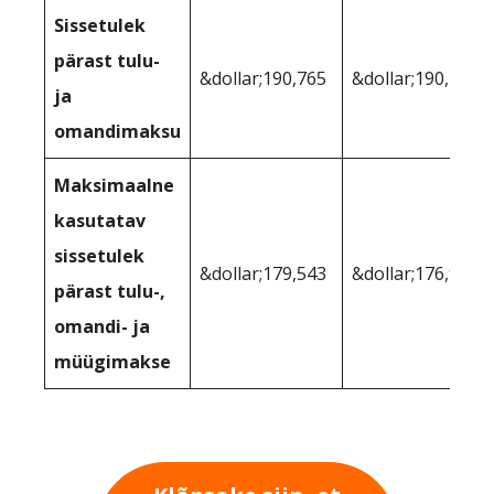
Sissetulek
pärast tulu-
&dollar;190,765
&dollar;190,226
ja
omandimaksu
Maksimaalne
kasutatav
sissetulek
&dollar;179,543
&dollar;176,971
pärast tulu-,
omandi- ja
müügimakse