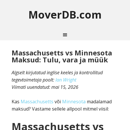
MoverDB.com
Massachusetts vs Minnesota
Maksud: Tulu, vara ja müük
Algselt kirjutatud inglise keeles ja kontrollitud
tegevtoimetaja poolt:
Ian Wright
Viimati uuendatud:
mai 15, 2026
Kas
Massachusetts
või
Minnesota
madalamad
maksud? Vastame sellele allpool mitmel viisil:
Massachusetts vs