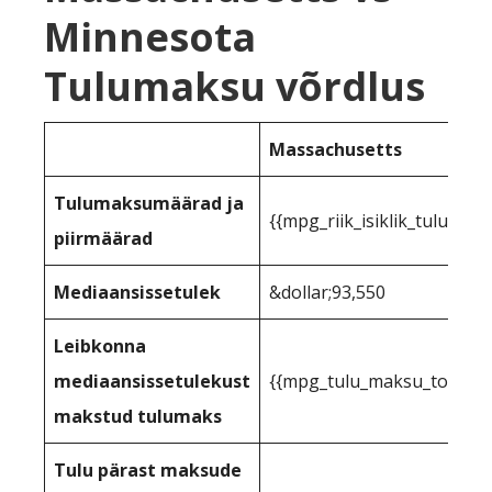
Minnesota
Tulumaksu võrdlus
Massachusetts
Tulumaksumäärad ja
{{mpg_riik_isiklik_tuluma
piirmäärad
Mediaansissetulek
&dollar;93,550
Leibkonna
mediaansissetulekust
{{mpg_tulu_maksu_toetuse_
makstud tulumaks
Tulu pärast maksude