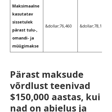
Maksimaalne
kasutatav
sissetulek
&dollar;76,460
&dollar;78,186
pärast tulu-,
omandi- ja
müügimakse
Pärast maksude
võrdlust teenivad
$150,000 aastas, kui
nad on abielus ja