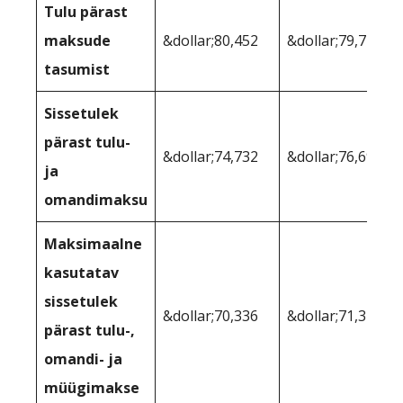
Tulu pärast
maksude
&dollar;80,452
&dollar;79,717
tasumist
Sissetulek
pärast tulu-
&dollar;74,732
&dollar;76,690
ja
omandimaksu
Maksimaalne
kasutatav
sissetulek
&dollar;70,336
&dollar;71,347
pärast tulu-,
omandi- ja
müügimakse