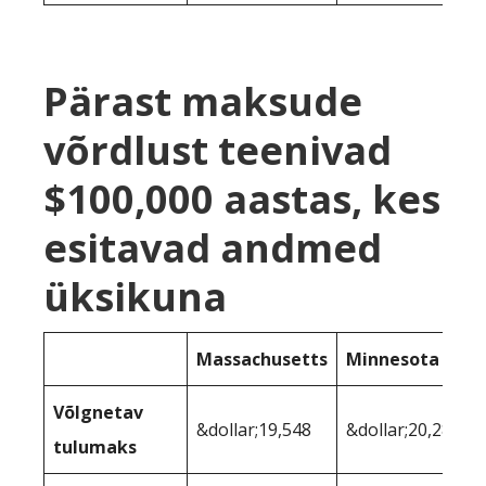
Pärast maksude
võrdlust teenivad
$100,000 aastas, kes
esitavad andmed
üksikuna
Massachusetts
Minnesota
Võlgnetav
&dollar;19,548
&dollar;20,283
tulumaks