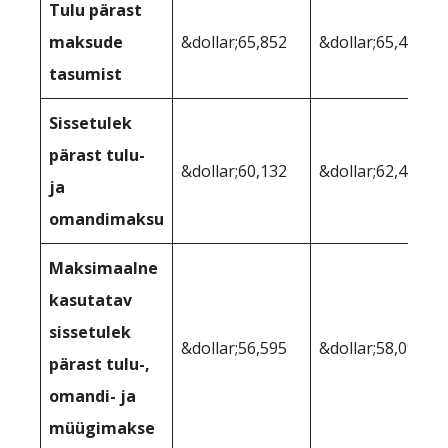
Tulu pärast
maksude
&dollar;65,852
&dollar;65,477
tasumist
Sissetulek
pärast tulu-
&dollar;60,132
&dollar;62,450
ja
omandimaksu
Maksimaalne
kasutatav
sissetulek
&dollar;56,595
&dollar;58,099
pärast tulu-,
omandi- ja
müügimakse