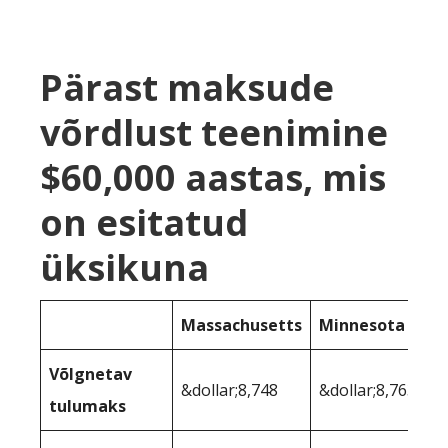
Pärast maksude
võrdlust teenimine
$60,000 aastas, mis
on esitatud
üksikuna
Massachusetts
Minnesota
Võlgnetav
&dollar;8,748
&dollar;8,763
tulumaks