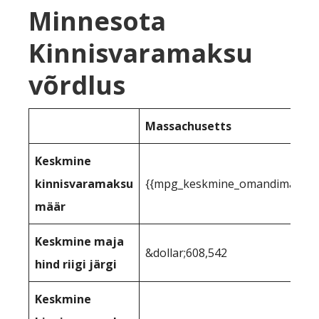
Minnesota
Kinnisvaramaksu
võrdlus
Massachusetts
Keskmine
kinnisvaramaksu
{{mpg_keskmine_omandimaks_rii
määr
Keskmine maja
&dollar;608,542
hind riigi järgi
Keskmine