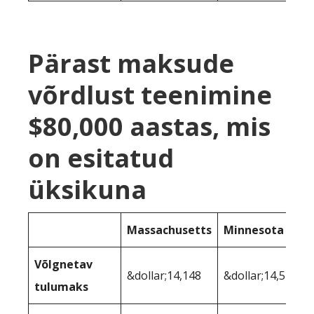
Pärast maksude
võrdlust teenimine
$80,000 aastas, mis
on esitatud
üksikuna
Massachusetts
Minnesota
Võlgnetav
&dollar;14,148
&dollar;14,523
tulumaks