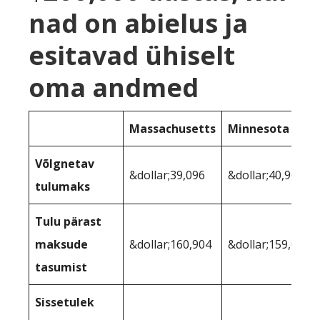
nad on abielus ja
esitavad ühiselt
oma andmed
Massachusetts
Minnesota
Võlgnetav
&dollar;39,096
&dollar;40,903
tulumaks
Tulu pärast
maksude
&dollar;160,904
&dollar;159,097
tasumist
Sissetulek