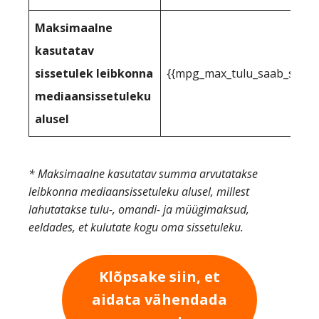
Maksimaalne
kasutatav
sissetulek leibkonna
{{mpg_max_tulu_saab_saada
mediaansissetuleku
alusel
* Maksimaalne kasutatav summa arvutatakse
leibkonna mediaansissetuleku alusel, millest
lahutatakse tulu-, omandi- ja müügimaksud,
eeldades, et kulutate kogu oma sissetuleku.
Klõpsake siin, et
aidata vähendada