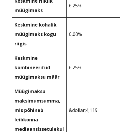
Keskmine riiklik
6.25%
müügimaks
Keskmine kohalik
müügimaks kogu
0,00%
riigis
Keskmine
kombineeritud
6.25%
müügimaksu määr
Müügimaksu
maksimumsumma,
mis põhineb
&dollar;4,119
leibkonna
mediaansissetulekul