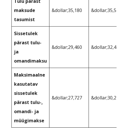
Tulu pärast
maksude
&dollar;35,180
&dollar;35,510
tasumist
Sissetulek
pärast tulu-
&dollar;29,460
&dollar;32,483
ja
omandimaksu
Maksimaalne
kasutatav
sissetulek
&dollar;27,727
&dollar;30,220
pärast tulu-,
omandi- ja
müügimakse