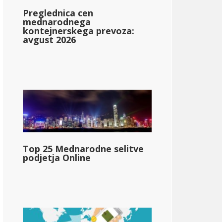
Preglednica cen
mednarodnega
kontejnerskega prevoza:
avgust 2026
a
Top 25 Mednarodne selitve
podjetja Online
tate_personal_income_tax rate_range_2}}
;72.330