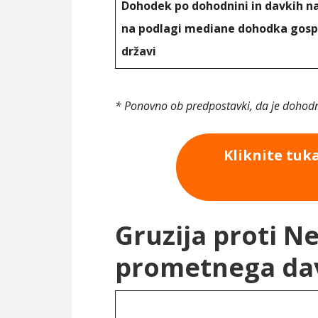
Dohodek po dohodnini in davkih n
na podlagi mediane dohodka gosp
državi
* Ponovno ob predpostavki, da je dohodn
Kliknite tuk
Gruzija proti N
prometnega da