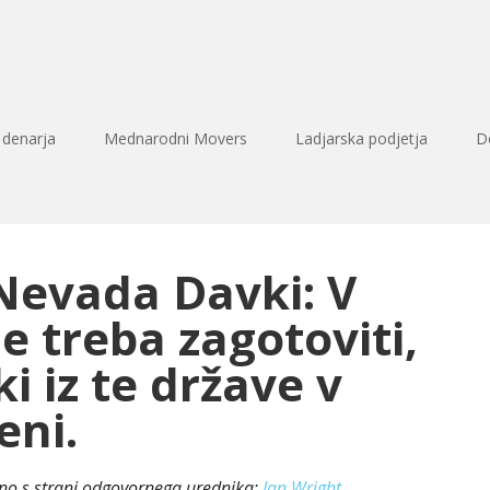
 denarja
Mednarodni Movers
Ladjarska podjetja
D
 Nevada Davki: V
e treba zagotoviti,
i iz te države v
eni.
eno s strani odgovornega urednika:
Ian Wright