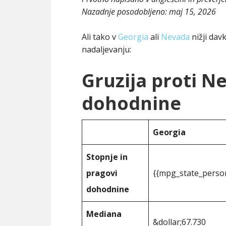
Nazadnje posodobljeno:
maj 15, 2026
Ali tako v
Georgia
ali
Nevada
nižji dav
nadaljevanju:
Gruzija proti N
dohodnine
Georgia
Stopnje in
pragovi
{{mpg_state_perso
dohodnine
Mediana
&dollar;67.730