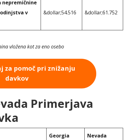
a nepremičnine
odinjstva v
&dollar;54.516
&dollar;61.752
ina vložena kot za eno osebo
aj za pomoč pri znižanju
davkov
evada Primerjava
vka
Georgia
Nevada