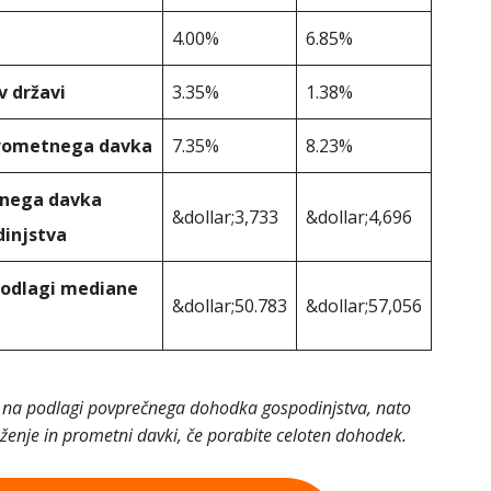
4.00%
6.85%
v državi
3.35%
1.38%
prometnega davka
7.35%
8.23%
tnega davka
&dollar;3,733
&dollar;4,696
injstva
 podlagi mediane
&dollar;50.783
&dollar;57,056
una na podlagi povprečnega dohodka gospodinjstva, nato
enje in prometni davki, če porabite celoten dohodek.