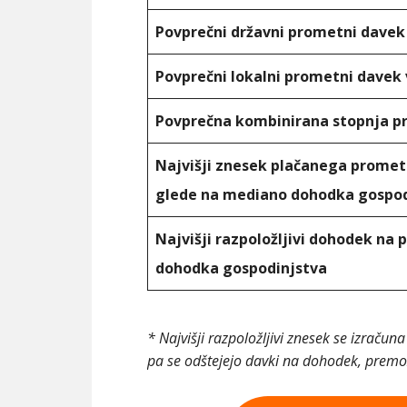
Povprečni državni prometni davek
Povprečni lokalni prometni davek 
Povprečna kombinirana stopnja 
Najvišji znesek plačanega prome
glede na mediano dohodka gospod
Najvišji razpoložljivi dohodek na
dohodka gospodinjstva
* Najvišji razpoložljivi znesek se izrač
pa se odštejejo davki na dohodek, premož