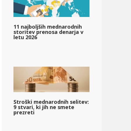
11 najboljših mednarodnih
storitev prenosa denarja v
ncome_taxed_based_on_state_median_income_single_2}}
letu 2026
o_davkih_income_based_on_state_median_income_single_2
Stroški mednarodnih selitev:
9 stvari, ki jih ne smete
prezreti