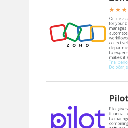
★ ★ ★
Online acc
for your 
manages y
automate
workflows
collective
departmen
to expen
makes it a
Trial peri
Določanje
Pilo
Pilot give
financial
to manag
combining