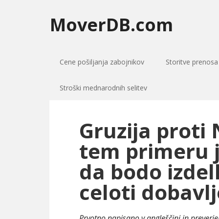
MoverDB.com
Cene pošiljanja zabojnikov
Storitve prenosa
Stroški mednarodnih selitev
Gruzija proti
tem primeru j
da bodo izdelk
celoti dobavlj
Prvotno napisano v angleščini in preverj