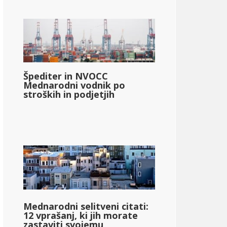
Špediter in NVOCC
Mednarodni vodnik po
stroških in podjetjih
Mednarodni selitveni citati:
12 vprašanj, ki jih morate
zastaviti svojemu