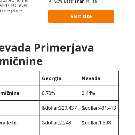
 trusted human
80% Less Than InHse
 and CFO-level
n one place.
Visit site
Nevada Primerjava
mičnine
Georgia
Nevada
emičnine
0,70%
0,44%
&dollar;320,437
&dollar;431.413
na leto
&dollar;2,243
&dollar;1,898