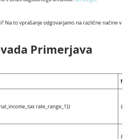
ki? Na to vprašanje odgovarjamo na različne načine v
evada Primerjava
Nevad
nal_income_tax rate_range_1}}
{{mpg_s
&dollar