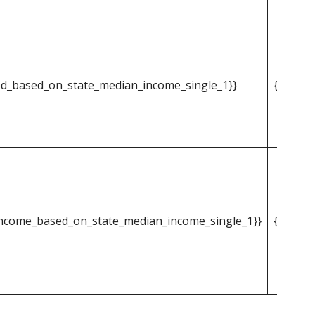
d_based_on_state_median_income_single_1}}
{{mpg_i
ncome_based_on_state_median_income_single_1}}
{{mpg_p