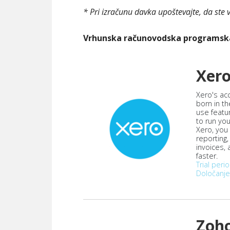
* Pri izračunu davka upoštevajte, da ste 
Vrhunska računovodska programs
Xer
Xero's ac
born in th
use featu
to run yo
Xero, you
reporting
invoices,
faster.
Trial peri
Določanje
Zoh