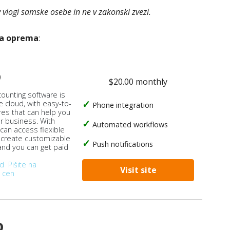
v vlogi samske osebe in ne v zakonski zvezi.
ka oprema
:
o
$20.00 monthly
counting software is
e cloud, with easy-to-
Phone integration
res that can help you
ur business. With
Automated workflows
 can access flexible
, create customizable
Push notifications
 and you can get paid
od
Pišite na
Visit site
 cen
o