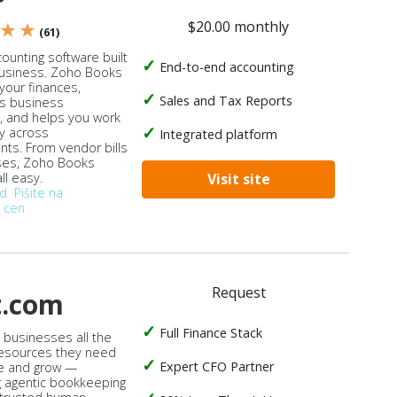
$20.00 monthly
 ★ ★
(61)
ounting software built
End-to-end accounting
business. Zoho Books
our finances,
Sales and Tax Reports
s business
, and helps you work
ly across
Integrated platform
ts. From vendor bills
ses, Zoho Books
ll easy.
Visit site
od
Pišite na
 cen
Request
t.com
Full Finance Stack
s businesses all the
 resources they need
Expert CFO Partner
e and grow —
 agentic bookkeeping