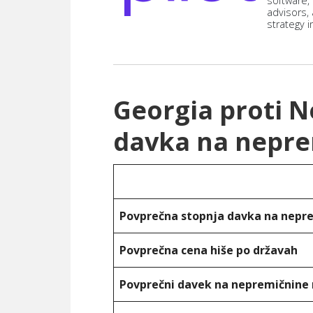
software,
advisors,
strategy i
Georgia proti 
davka na nepre
Povprečna stopnja davka na nepr
Povprečna cena hiše po državah
Povprečni davek na nepremičnine 