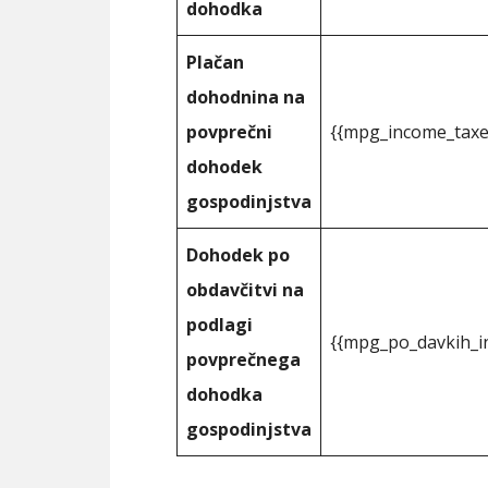
dohodka
Plačan
dohodnina na
povprečni
{{mpg_income_taxe
dohodek
gospodinjstva
Dohodek po
obdavčitvi na
podlagi
{{mpg_po_davkih_i
povprečnega
dohodka
gospodinjstva