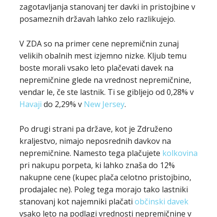
zagotavljanja stanovanj ter davki in pristojbine v
posameznih državah lahko zelo razlikujejo.
V ZDA so na primer cene nepremičnin zunaj
velikih obalnih mest izjemno nizke. Kljub temu
boste morali vsako leto plačevati davek na
nepremičnine glede na vrednost nepremičnine,
vendar le, če ste lastnik. Ti se gibljejo od 0,28% v
Havaji
do 2,29% v
New Jersey
.
Po drugi strani pa države, kot je Združeno
kraljestvo, nimajo neposrednih davkov na
nepremičnine. Namesto tega plačujete
kolkovina
pri nakupu porpeta, ki lahko znaša do 12%
nakupne cene (kupec plača celotno pristojbino,
prodajalec ne). Poleg tega morajo tako lastniki
stanovanj kot najemniki plačati
občinski davek
vsako leto na podlagi vrednosti nepremičnine v