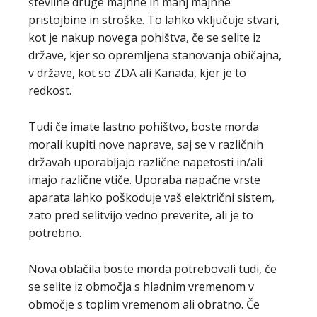
številne druge majhne in manj majhne
pristojbine in stroške. To lahko vključuje stvari,
kot je nakup novega pohištva, če se selite iz
države, kjer so opremljena stanovanja običajna,
v države, kot so ZDA ali Kanada, kjer je to
redkost.
Tudi če imate lastno pohištvo, boste morda
morali kupiti nove naprave, saj se v različnih
državah uporabljajo različne napetosti in/ali
imajo različne vtiče. Uporaba napačne vrste
aparata lahko poškoduje vaš električni sistem,
zato pred selitvijo vedno preverite, ali je to
potrebno.
Nova oblačila boste morda potrebovali tudi, če
se selite iz območja s hladnim vremenom v
območje s toplim vremenom ali obratno. Če