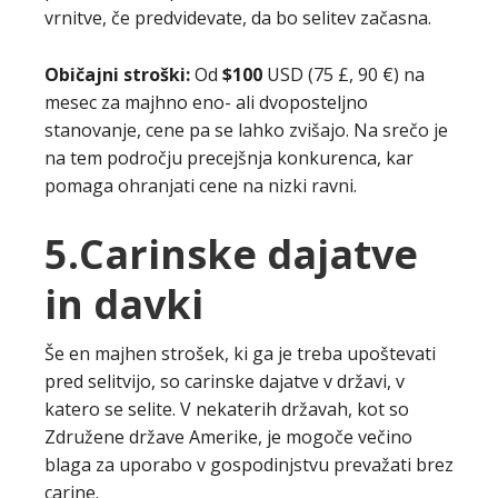
vrnitve, če predvidevate, da bo selitev začasna.
Običajni stroški:
Od
$100
USD (75 £, 90 €) na
mesec za majhno eno- ali dvoposteljno
stanovanje, cene pa se lahko zvišajo. Na srečo je
na tem področju precejšnja konkurenca, kar
pomaga ohranjati cene na nizki ravni.
5.Carinske dajatve
in davki
Še en majhen strošek, ki ga je treba upoštevati
pred selitvijo, so carinske dajatve v državi, v
katero se selite. V nekaterih državah, kot so
Združene države Amerike, je mogoče večino
blaga za uporabo v gospodinjstvu prevažati brez
carine.