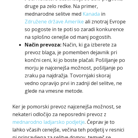
druge pa zelo redke. Na primer,
mednarodne selitve med
Kanada
in
Združene države Amerike
ali znotraj Evrope
so pogoste in te poti so zaradi konkurence
na splošno cenejše od manj pogostih.
Način prevoza:
Način, ki ga izberete za
prevoz blaga, je pomemben dejavnik pri
končni ceni, ki jo boste plačali. Pošiljanje po
morju je najcenejša možnost, pošiljanje po
zraku pa najdražja. Tovornjaki skoraj
vedno opravijo prvi in zadnji del selitve, ne
glede na vmesne metode.
Ker je pomorski prevoz najcenejša možnost, se
nekateri odločijo za neposredni prevoz z
mednarodno ladjarsko podjetje
. Čeprav je to
lahko včasih cenejše, večina teh podjetij v resnici
ni pripravljena za selitve domov, temveč se