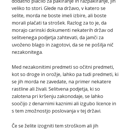
dodatno plačilo za pakiranje in razpakiranje, jih
veliko to stori. Glede na državo, v katero se
selite, morda ne boste imeli izbire, ali boste
morali plačati ta strošek. Razlog za to je, da
morajo carinski dokumenti nekaterih držav od
selitvenega podjetja zahtevati, da jamči za
uvoženo blago in zagotovi, da se ne pošilja nič
nezakonitega.
Med nezakonitimi predmeti so očitni predmeti,
kot so droge in orožje, lahko pa tudi predmeti, ki
se jih morda ne zavedate, na primer nekatere
rastline ali živali. Selitvena podjetja, ki so
zalotena pri kršenju zakonodaje, se lahko
soočijo z denarnimi kaznimi ali izgubo licence in
s tem zmožnostjo poslovanja v tej državi.
Če se želite izogniti tem stroškom ali jih