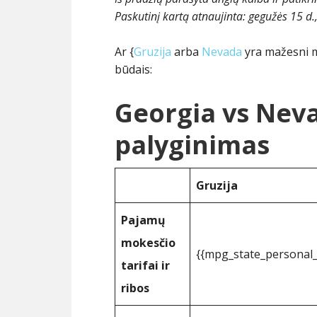
Paskutinį kartą atnaujinta:
gegužės 15 d.
Ar {
Gruzija
arba
Nevada
yra mažesni mo
būdais:
Georgia vs Nev
palyginimas
Gruzija
Pajamų
mokesčio
{{mpg_state_personal
tarifai ir
ribos