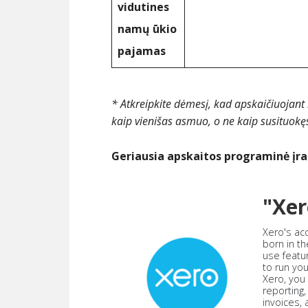
vidutines
namų ūkio
pajamas
* Atkreipkite dėmesį, kad apskaičiuojant
kaip vienišas asmuo, o ne kaip susituokę
Geriausia apskaitos programinė įr
"Xer
Xero's ac
born in th
use featu
to run yo
Xero, you
reporting
invoices,