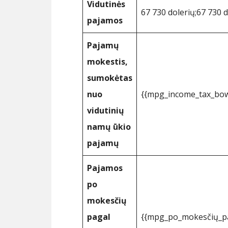
Vidutinės
67 730 dolerių;67 730 d
pajamos
Pajamų
mokestis,
sumokėtas
nuo
{{mpg_income_tax_bow
vidutinių
namų ūkio
pajamų
Pajamos
po
mokesčių
pagal
{{mpg_po_mokesčių_pa