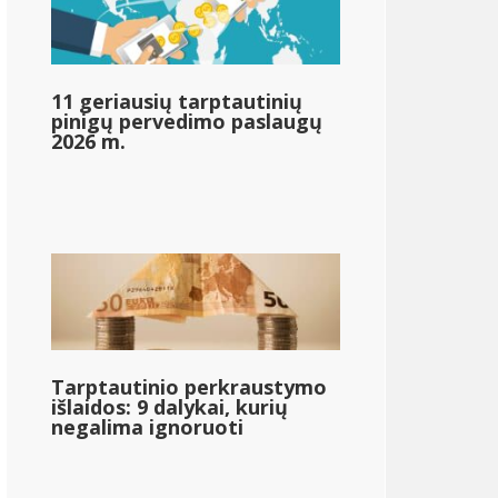
72 330 dolerių;72 330
11 geriausių tarptautinių
pinigų pervedimo paslaugų
2026 m.
{{mpg_income_tax_bowed_based_on_state_median_incom
Tarptautinio perkraustymo
išlaidos: 9 dalykai, kurių
negalima ignoruoti
}
{{mpg_po_mokesčių_pajamos_pagal_valstybės_vidutines