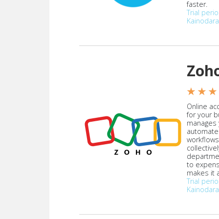
faster.
Trial peri
Kainodara
Zoh
★ ★ ★
Online acc
for your 
manages y
automate
workflows
collective
departmen
to expen
makes it a
Trial peri
Kainodara