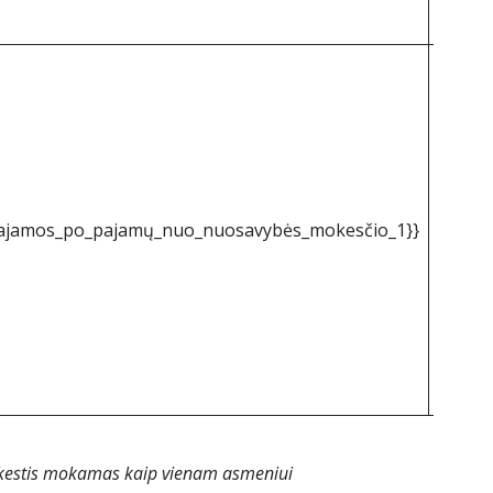
61 752
pajamos_po_pajamų_nuo_nuosavybės_mokesčio_1}}
doleri
752
okestis mokamas kaip vienam asmeniui