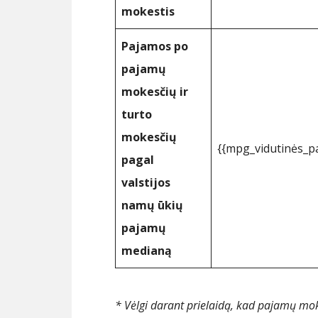
mokestis
Pajamos po
pajamų
mokesčių ir
turto
mokesčių
{{mpg_vidutinės_
pagal
valstijos
namų ūkių
pajamų
medianą
* Vėlgi darant prielaidą, kad pajamų m