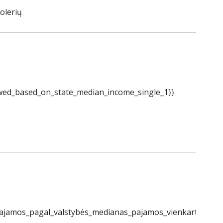
olerių
ed_based_on_state_median_income_single_1}}
jamos_pagal_valstybės_medianas_pajamos_vienkartinės_1}