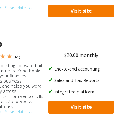
od
Susisiekite su
Visit site
o
$20.00 monthly
 ★ ★
(61)
ounting software built
End-to-end accounting
business. Zoho Books
our finances,
Sales and Tax Reports
s business
, and helps you work
ly across
Integrated platform
ts. From vendor bills
ses, Zoho Books
ll easy.
Visit site
od
Susisiekite su