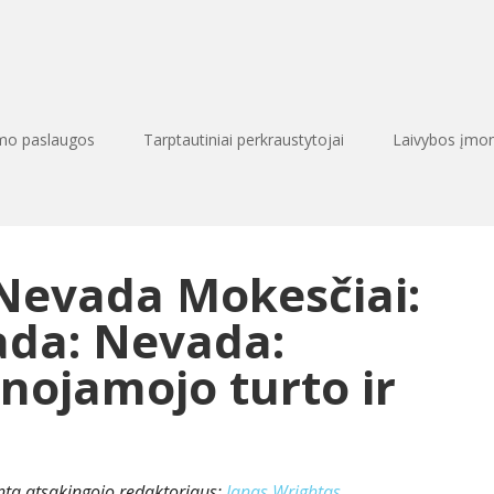
imo paslaugos
Tarptautiniai perkraustytojai
Laivybos įmo
 Nevada Mokesčiai:
da: Nevada:
nojamojo turto ir
inta atsakingojo redaktoriaus:
Ianas Wrightas