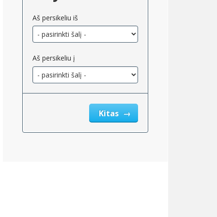
Aš persikeliu iš
Aš persikeliu į
3
r;431
Kitas
ų