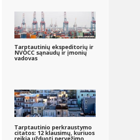
Tarptautinių ekspeditorių ir
NVOCC sąnaudų ir įmonių
vadovas
Tarptautinio perkraustymo
citatos: 12 klausimų, kuriuos
reikia užduoti pervežimo