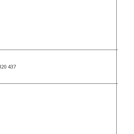
{0.44%
431 41
 320 437
&dolla
413
1 898
doleri