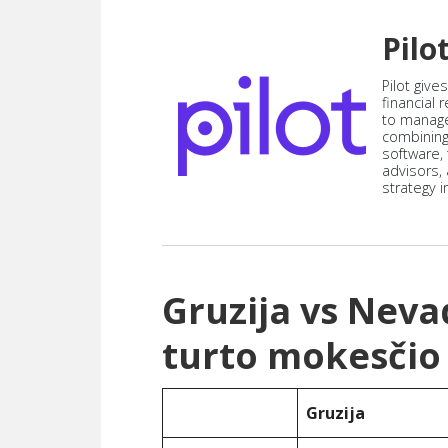
Pilo
Pilot give
financial
to manag
combining
software,
advisors,
strategy i
Gruzija vs Nev
turto mokesčio
Gruzija