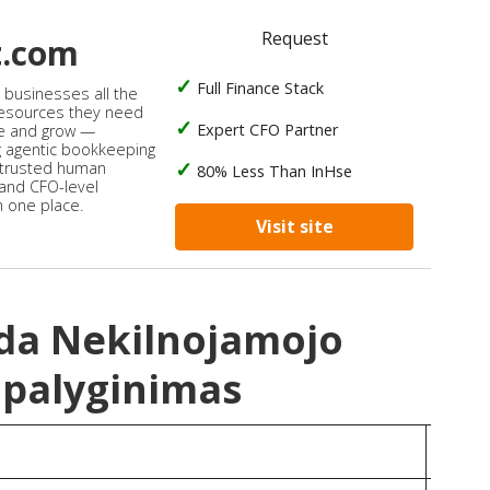
Request
t.com
Full Finance Stack
s businesses all the
 resources they need
Expert CFO Partner
e and grow —
 agentic bookkeeping
 trusted human
80% Less Than InHse
 and CFO-level
n one place.
Visit site
ada Nekilnojamojo
 palyginimas
Neva