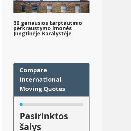
36 geriausios tarptautinio
perkraustymo įmonės
Jungtinėje Karalystėje
Pasirinktos
da
šalys