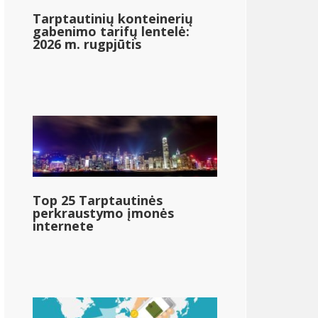
Tarptautinių konteinerių
gabenimo tarifų lentelė:
2026 m. rugpjūtis
Nevada
Top 25 Tarptautinės
perkraustymo įmonės
internete
{{mpg_state_personal_income_taxrate_range_2}}