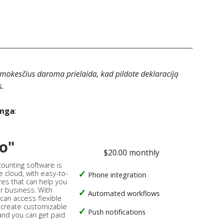
 mokesčius daroma prielaida, kad pildote deklaraciją
s.
anga
:
o"
$20.00 monthly
counting software is
e cloud, with easy-to-
Phone integration
res that can help you
ur business. With
Automated workflows
 can access flexible
, create customizable
Push notifications
 and you can get paid