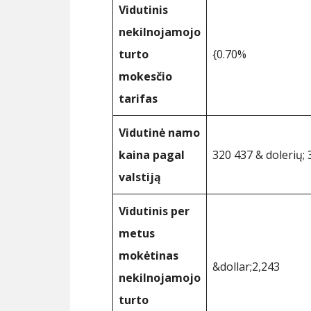
Vidutinis
nekilnojamojo
turto
{0.70%
mokesčio
tarifas
Vidutinė namo
kaina pagal
320 437 & dolerių;
valstiją
Vidutinis per
metus
mokėtinas
&dollar;2,243
nekilnojamojo
turto