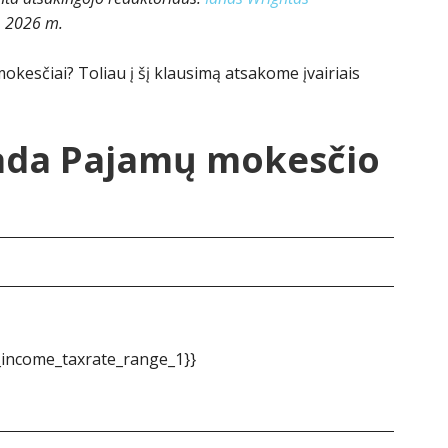
, 2026 m.
kesčiai? Toliau į šį klausimą atsakome įvairiais
ada Pajamų mokesčio
_income_taxrate_range_1}}