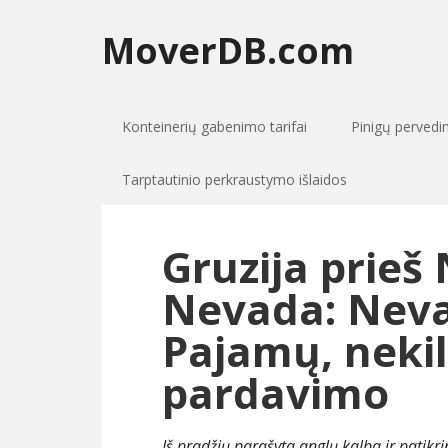
MoverDB.com
Konteinerių gabenimo tarifai
Pinigų perved
Tarptautinio perkraustymo išlaidos
Gruzija prieš
Nevada: Neva
Pajamų, nekil
pardavimo
Iš pradžių parašyta anglų kalba ir patikr