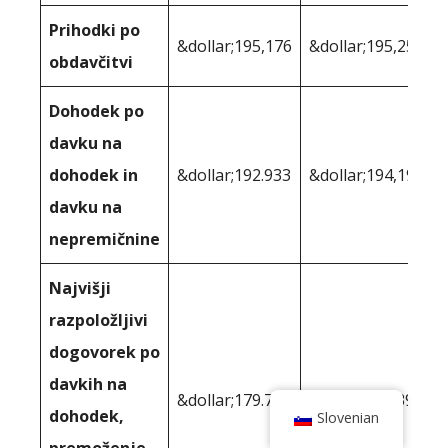
Prihodki po
&dollar;195,176
&dollar;195,251
obdavčitvi
Dohodek po
davku na
dohodek in
&dollar;192.933
&dollar;194,195
davku na
nepremičnine
Najvišji
razpoložljivi
dogovorek po
davkih na
&dollar;179.723
&dollar;177.395
dohodek,
Slovenian
premoženje