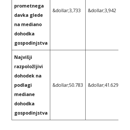
prometnega
&dollar;3,733
&dollar;3,942
davka glede
na mediano
dohodka
gospodinjstva
Najvišji
razpoložljivi
dohodek na
podlagi
&dollar;50.783
&dollar;41.629
mediane
dohodka
gospodinjstva