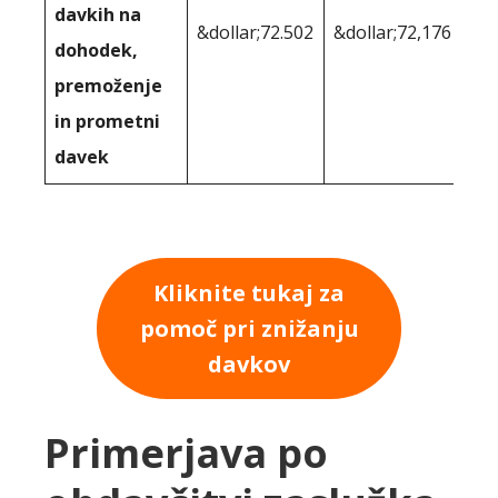
davkih na
&dollar;72.502
&dollar;72,176
dohodek,
premoženje
in prometni
davek
Kliknite tukaj za
pomoč pri znižanju
davkov
Primerjava po