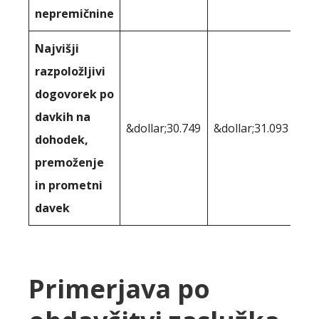
nepremičnine
Najvišji
razpoložljivi
dogovorek po
davkih na
&dollar;30.749
&dollar;31.093
dohodek,
premoženje
in prometni
davek
Primerjava po