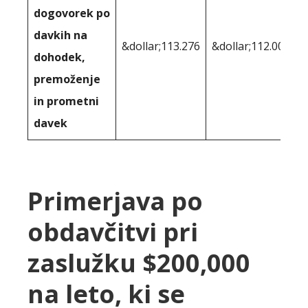
dogovorek po
davkih na
&dollar;113.276
&dollar;112.007
dohodek,
premoženje
in prometni
davek
Primerjava po
obdavčitvi pri
zaslužku $200,000
na leto, ki se