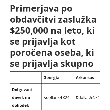
Primerjava po
obdavčitvi zaslužka
$250,000 na leto, ki
se prijavlja kot
poročena oseba, ki
se prijavlja skupno
Georgia
Arkansas
Dolgovani
davek na
&dollar;54.824
&dollar;54.749
dohodek