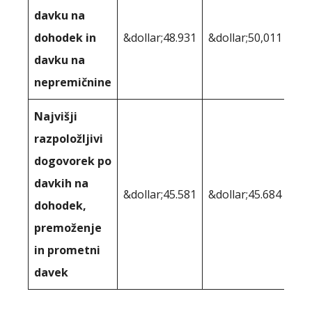
davku na
dohodek in
&dollar;48.931
&dollar;50,011
davku na
nepremičnine
Najvišji
razpoložljivi
dogovorek po
davkih na
&dollar;45.581
&dollar;45.684
dohodek,
premoženje
in prometni
davek