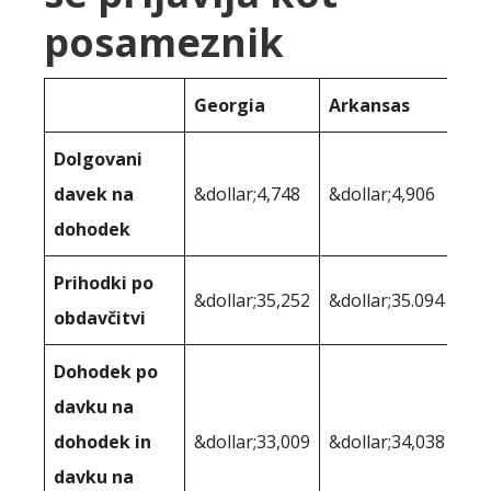
posameznik
Georgia
Arkansas
Dolgovani
davek na
&dollar;4,748
&dollar;4,906
dohodek
Prihodki po
&dollar;35,252
&dollar;35.094
obdavčitvi
Dohodek po
davku na
dohodek in
&dollar;33,009
&dollar;34,038
davku na