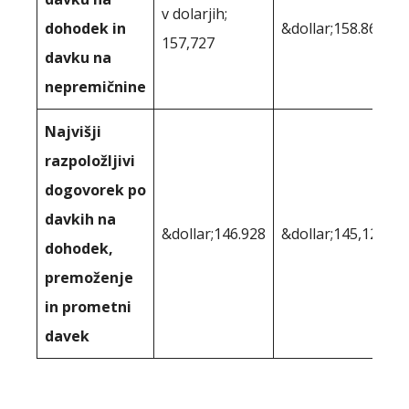
v dolarjih;
dohodek in
&dollar;158.864
157,727
davku na
nepremičnine
Najvišji
razpoložljivi
dogovorek po
davkih na
&dollar;146.928
&dollar;145,121
dohodek,
premoženje
in prometni
davek