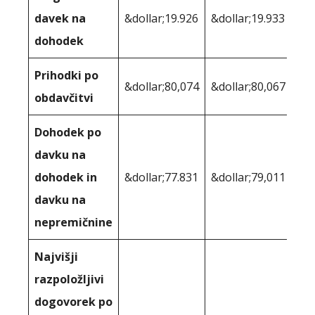
davek na
&dollar;19.926
&dollar;19.933
dohodek
Prihodki po
&dollar;80,074
&dollar;80,067
obdavčitvi
Dohodek po
davku na
dohodek in
&dollar;77.831
&dollar;79,011
davku na
nepremičnine
Najvišji
razpoložljivi
dogovorek po