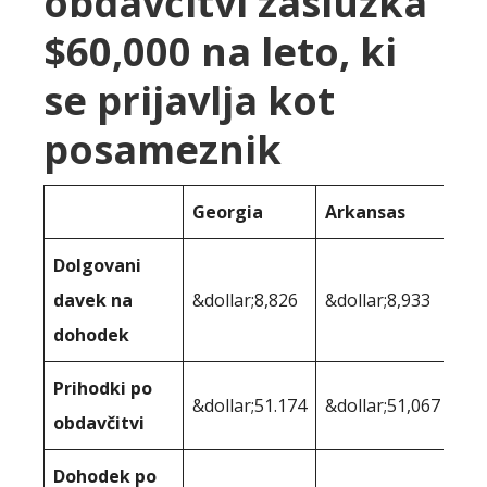
obdavčitvi zaslužka
$60,000 na leto, ki
se prijavlja kot
posameznik
Georgia
Arkansas
Dolgovani
davek na
&dollar;8,826
&dollar;8,933
dohodek
Prihodki po
&dollar;51.174
&dollar;51,067
obdavčitvi
Dohodek po