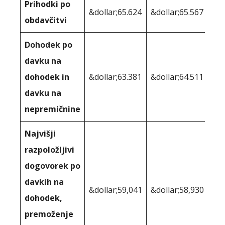
Prihodki po
&dollar;65.624
&dollar;65.567
obdavčitvi
Dohodek po
davku na
dohodek in
&dollar;63.381
&dollar;64.511
davku na
nepremičnine
Najvišji
razpoložljivi
dogovorek po
davkih na
&dollar;59,041
&dollar;58,930
dohodek,
premoženje