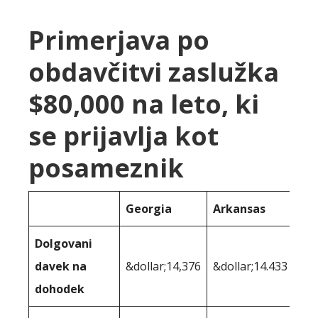
Primerjava po
obdavčitvi zaslužka
$80,000 na leto, ki
se prijavlja kot
posameznik
Georgia
Arkansas
Dolgovani
davek na
&dollar;14,376
&dollar;14.433
dohodek