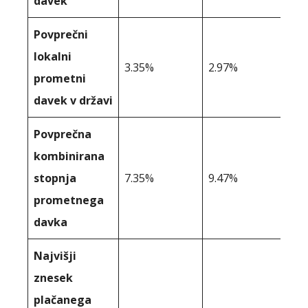
davek
Povprečni
lokalni
3.35%
2.97%
prometni
davek v državi
Povprečna
kombinirana
stopnja
7.35%
9.47%
prometnega
davka
Najvišji
znesek
plačanega