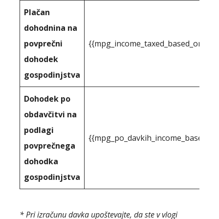
Plačan
dohodnina na
povprečni
{{mpg_income_taxed_based_on_stat
dohodek
gospodinjstva
Dohodek po
obdavčitvi na
podlagi
{{mpg_po_davkih_income_based_on_
povprečnega
dohodka
gospodinjstva
* Pri izračunu davka upoštevajte, da ste v vlogi