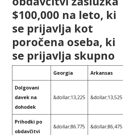
obdavčitvi zaslužka
$100,000 na leto, ki
se prijavlja kot
poročena oseba, ki
se prijavlja skupno
Georgia
Arkansas
Dolgovani
davek na
&dollar;13,225
&dollar;13,525
dohodek
Prihodki po
&dollar;86.775
&dollar;86,475
obdavčitvi