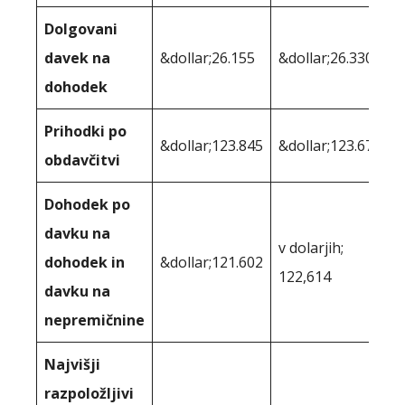
Dolgovani
davek na
&dollar;26.155
&dollar;26.330
dohodek
Prihodki po
&dollar;123.845
&dollar;123.670
obdavčitvi
Dohodek po
davku na
v dolarjih;
dohodek in
&dollar;121.602
122,614
davku na
nepremičnine
Najvišji
razpoložljivi