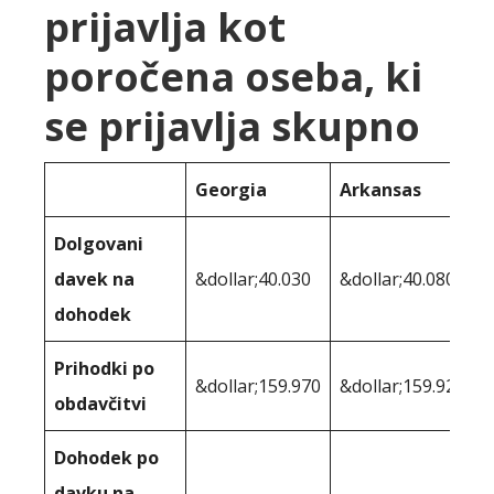
prijavlja kot
poročena oseba, ki
se prijavlja skupno
Georgia
Arkansas
Dolgovani
davek na
&dollar;40.030
&dollar;40.080
dohodek
Prihodki po
&dollar;159.970
&dollar;159.920
obdavčitvi
Dohodek po
davku na