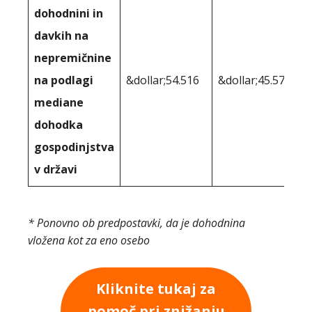
dohodnini in
davkih na
nepremičnine
na podlagi
&dollar;54.516
&dollar;45.572
mediane
dohodka
gospodinjstva
v državi
* Ponovno ob predpostavki, da je dohodnina
vložena kot za eno osebo
Kliknite tukaj za
pomoč pri znižanju