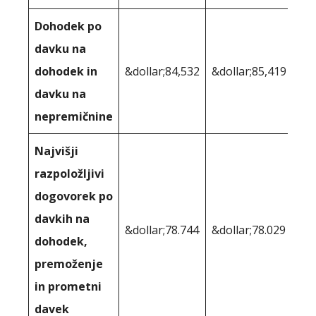
Dohodek po
davku na
dohodek in
&dollar;84,532
&dollar;85,419
davku na
nepremičnine
Najvišji
razpoložljivi
dogovorek po
davkih na
&dollar;78.744
&dollar;78.029
dohodek,
premoženje
in prometni
davek