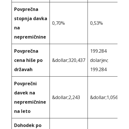
Povprečna
stopnja davka
0,70%
0,53%
na
nepremičnine
Povprečna
199.284
cena hiše po
&dollar;320,437
dolarjev;
državah
199.284
Povprečni
davek na
&dollar;2,243
&dollar;1,056
nepremičnine
na leto
Dohodek po