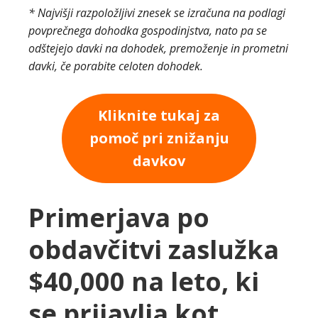
* Najvišji razpoložljivi znesek se izračuna na podlagi
povprečnega dohodka gospodinjstva, nato pa se
odštejejo davki na dohodek, premoženje in prometni
davki, če porabite celoten dohodek.
Kliknite tukaj za
pomoč pri znižanju
davkov
Primerjava po
obdavčitvi zaslužka
$40,000 na leto, ki
se prijavlja kot