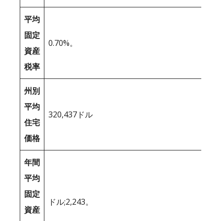
平均
固定
0.70%。
資産
税率
州別
平均
320,437ドル
住宅
価格
年間
平均
固定
ドル;2,243。
資産