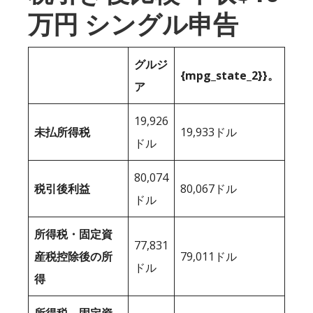
万円 シングル申告
グルジ
{mpg_state_2}}。
ア
19,926
未払所得税
19,933ドル
ドル
80,074
税引後利益
80,067ドル
ドル
所得税・固定資
77,831
産税控除後の所
79,011ドル
ドル
得