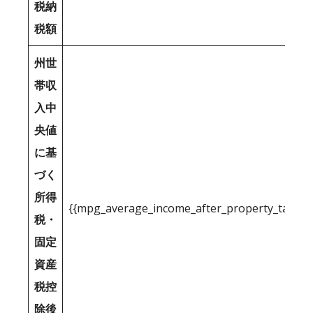
税納
税額
州世
帯収
入中
央値
に基
づく
所得
{{mpg_average_income_after_property_tax_1
税・
固定
資産
税控
除後