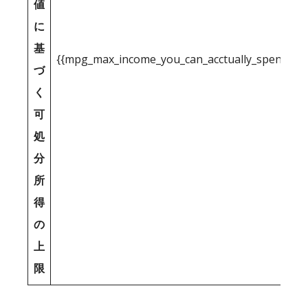
値
に
基
{{mpg_max_income_you_can_acctually_spend_inc
づ
く
可
処
分
所
得
の
上
限