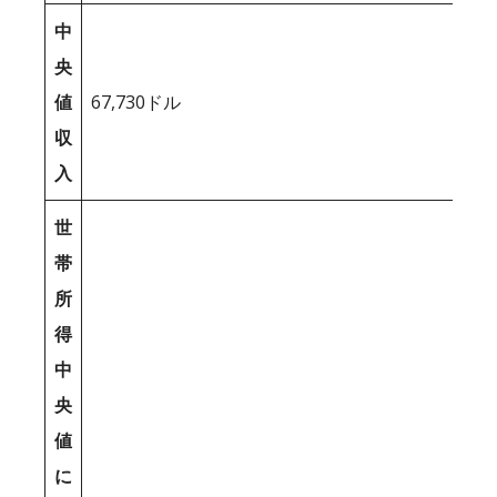
中
央
値
67,730ドル
収
入
世
帯
所
得
中
央
値
に