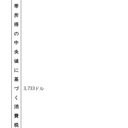
帯
所
得
の
中
央
値
に
基
づ
3,733ドル
く
消
費
税