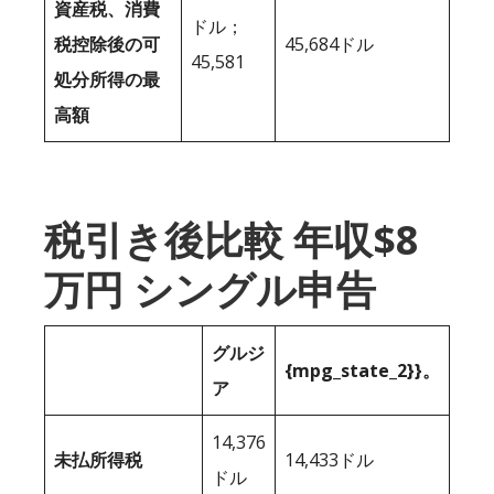
資産税、消費
ドル；
税控除後の可
45,684ドル
45,581
処分所得の最
高額
税引き後比較 年収$8
万円 シングル申告
グルジ
{mpg_state_2}}。
ア
14,376
未払所得税
14,433ドル
ドル