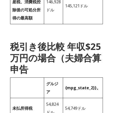
産税、消費税控
146,928
145,121ドル
除後の可処分所
ドル
得の最高額
税引き後比較 年収$25
万円の場合（夫婦合算
申告
グルジ
{mpg_state_2}}。
ア
54,824
未払所得税
54,749ドル
ドル