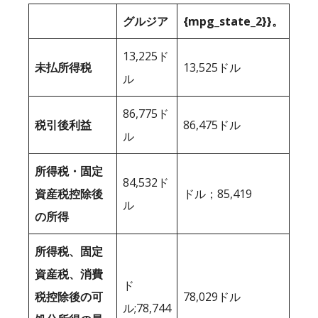
グルジア
{mpg_state_2}}。
13,225ド
未払所得税
13,525ドル
ル
86,775ド
税引後利益
86,475ドル
ル
所得税・固定
84,532ド
資産税控除後
ドル；85,419
ル
の所得
所得税、固定
資産税、消費
ド
税控除後の可
78,029ドル
ル;78,744