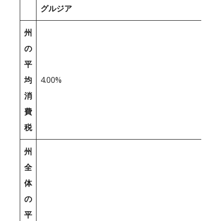
グルジア
州
の
平
均
4.00%
消
費
税
州
全
体
の
平