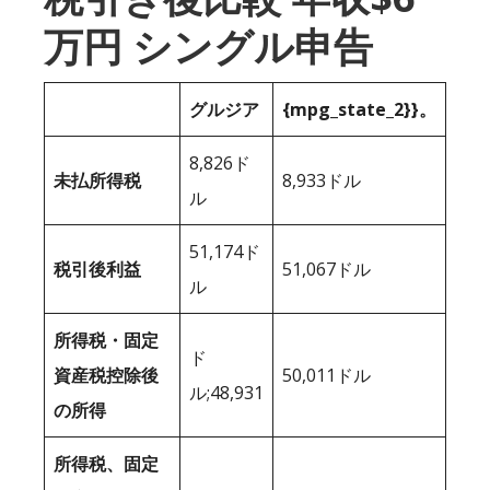
万円 シングル申告
グルジア
{mpg_state_2}}。
8,826ド
未払所得税
8,933ドル
ル
51,174ド
税引後利益
51,067ドル
ル
所得税・固定
ド
資産税控除後
50,011ドル
ル;48,931
の所得
所得税、固定