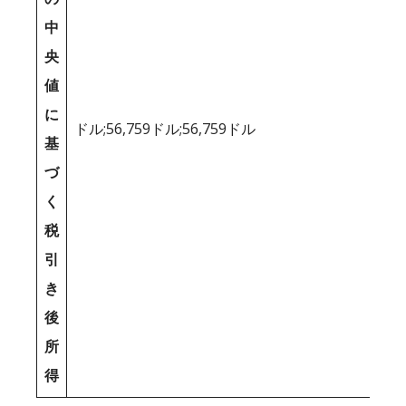
中
央
値
に
ドル;56,759ドル;56,759ドル
基
づ
く
税
引
き
後
所
得