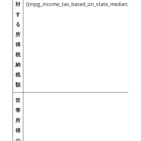
対
{{mpg_income_tax_based_on_state_median_inco
す
る
所
得
税
納
税
額
世
帯
所
得
の