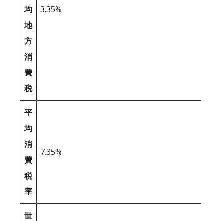
均
3.35%
地
方
消
費
税
平
均
消
7.35%
費
税
率
世