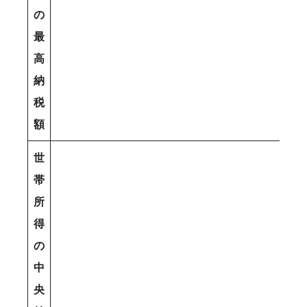
の
最
高
納
税
額
世
帯
所
得
の
中
央