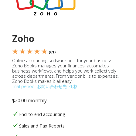
Zoho
★ ★ ★ ★ ★
(61)
Online accounting software built for your business.
Zoho Books manages your finances, automates
business workflows, and helps you work collectively
across departments. From vendor bills to expenses,
Zoho Books makes it all easy.
Trial period
お問い合わせ先
価格
$20.00 monthly
End-to-end accounting
Sales and Tax Reports