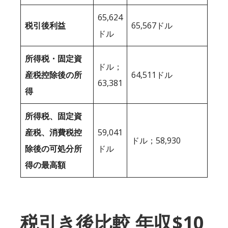
65,624
税引後利益
65,567ドル
ドル
所得税・固定資
ドル；
産税控除後の所
64,511ドル
63,381
得
所得税、固定資
産税、消費税控
59,041
ドル；58,930
除後の可処分所
ドル
得の最高額
税引き後比較 年収$10