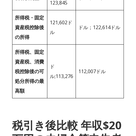
123,845
所得税・固定
121,602ド
資産税控除後
ドル；122,614ドル
ル
の所得
所得税、固定
資産税、消費
ド
税控除後の可
112,007ドル
ル;113,276
処分所得の最
高額
税引き後比較 年収$20