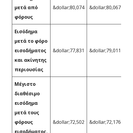
μετά από
&dollar;80,074
&dollar;80,067
φόρους
Εισόδημα
μετά το φόρο
εισοδήματος
&dollar;77,831
&dollar;79,011
και ακίνητης
περιουσίας
Μέγιστο
διαθέσιμο
εισόδημα
μετά τους
φόρους
&dollar;72,502
&dollar;72,176
εισοδήματος,