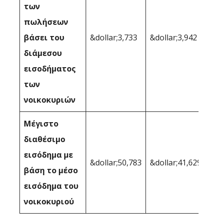
των
πωλήσεων
βάσει του
&dollar;3,733
&dollar;3,942
διάμεσου
εισοδήματος
των
νοικοκυριών
Μέγιστο
διαθέσιμο
εισόδημα με
&dollar;50,783
&dollar;41,629
βάση το μέσο
εισόδημα του
νοικοκυριού