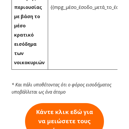
περιουσίας
{{mpg_μέσο_έσοδο_μετά_το_έσοδο_
με βάση το
μέσο
κρατικό
εισόδημα
των
νοικοκυριών
* Και πάλι υποθέτοντας ότι ο φόρος εισοδήματος
υποβάλλεται ως ένα άτομο
Κάντε κλικ εδώ για
να μειώσετε τους