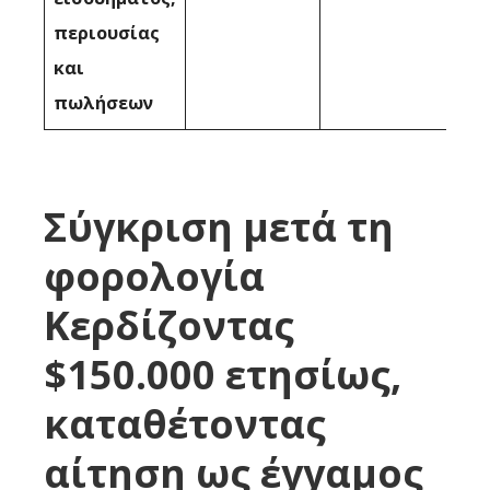
περιουσίας
και
πωλήσεων
Σύγκριση μετά τη
φορολογία
Κερδίζοντας
$150.000 ετησίως,
καταθέτοντας
αίτηση ως έγγαμος