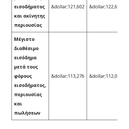
εισοδήματος
&dollar;121,602
&dollar;122,614
και ακίνητης
περιουσίας
Μέγιστο
διαθέσιμο
εισόδημα
μετά τους
φόρους
&dollar;113,276
&dollar;112,007
εισοδήματος,
περιουσίας
και
πωλήσεων