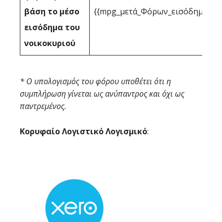
βάση το μέσο
{{mpg_μετά_Φόρων_εισόδημα_με_
εισόδημα του
νοικοκυριού
* Ο υπολογισμός του φόρου υποθέτει ότι η
συμπλήρωση γίνεται ως ανύπαντρος και όχι ως
παντρεμένος.
Κορυφαίο Λογιστικό Λογισμικό
: