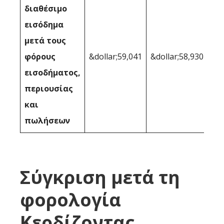
διαθέσιμο
εισόδημα
μετά τους
φόρους
&dollar;59,041
&dollar;58,930
εισοδήματος,
περιουσίας
και
πωλήσεων
Σύγκριση μετά τη
φορολογία
Κερδίζοντας