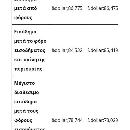
μετά από
&dollar;86,775
&dollar;86,475
φόρους
Εισόδημα
μετά το φόρο
εισοδήματος
&dollar;84,532
&dollar;85,419
και ακίνητης
περιουσίας
Μέγιστο
διαθέσιμο
εισόδημα
μετά τους
φόρους
&dollar;78,744
&dollar;78,029
εισοδήματος,