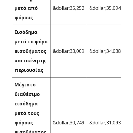
μετά από
&dollar;35,252
&dollar;35,094
φόρους
Εισόδημα
μετά το φόρο
εισοδήματος
&dollar;33,009
&dollar;34,038
και ακίνητης
περιουσίας
Μέγιστο
διαθέσιμο
εισόδημα
μετά τους
φόρους
&dollar;30,749
&dollar;31,093
εισοδήματος,