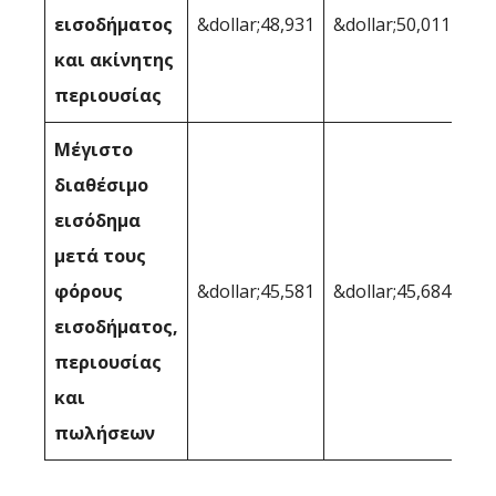
εισοδήματος
&dollar;48,931
&dollar;50,011
και ακίνητης
περιουσίας
Μέγιστο
διαθέσιμο
εισόδημα
μετά τους
φόρους
&dollar;45,581
&dollar;45,684
εισοδήματος,
περιουσίας
και
πωλήσεων