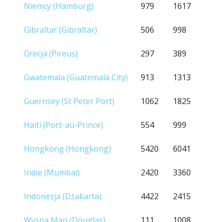
Niemcy (Hamburg)
979
1617
Gibraltar (Gibraltar)
506
998
Grecja (Pireus)
297
389
Gwatemala (Guatemala City)
913
1313
Guernsey (St Peter Port)
1062
1825
Haiti (Port-au-Prince)
554
999
Hongkong (Hongkong)
5420
6041
Indie (Mumbai)
2420
3360
Indonezja (Dżakarta)
4422
2415
Wyspa Man (Douglas)
111
1008