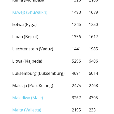
Kenia (Mombasa)
1320
2100
Kuwejt (Shuwaikh)
1493
1679
Łotwa (Ryga)
1246
1250
Liban (Bejrut)
1356
1617
Liechtenstein (Vaduz)
1441
1985
Litwa (Kłajpeda)
5296
6486
Luksemburg (Luksemburg)
4691
6014
Malezja (Port Kelang)
2475
2468
Malediwy (Male)
3267
4305
Malta (Valletta)
2195
2331