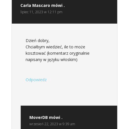
Carla Mascaro
mówi .
lipiec 11, 2023 w 12:11 pm
Dzień dobry,
Chciałbym wiedzieć, ile to może
kosztować (komentarz oryginalnie
napisany w języku włoskim)
Odpowiedz
MoverDB
mówi .
wrzesień 22, 2023 w 9:39 am