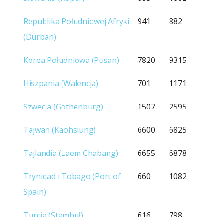
Republika Południowej Afryki
941
882
(Durban)
Korea Południowa (Pusan)
7820
9315
Hiszpania (Walencja)
701
1171
Szwecja (Gothenburg)
1507
2595
Tajwan (Kaohsiung)
6600
6825
Tajlandia (Laem Chabang)
6655
6878
Trynidad i Tobago (Port of
660
1082
Spain)
Turcja (Stambuł)
616
798