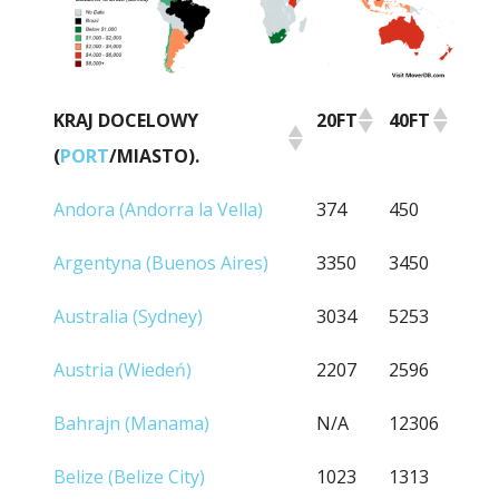
KRAJ DOCELOWY
20FT
40FT
(
PORT
/MIASTO).
KRAJ DOCELOWY
20FT
40FT
Andora (Andorra la Vella)
374
450
(
PORT
/MIASTO).
Argentyna (Buenos Aires)
3350
3450
Australia (Sydney)
3034
5253
Austria (Wiedeń)
2207
2596
Bahrajn (Manama)
N/A
12306
Belize (Belize City)
1023
1313