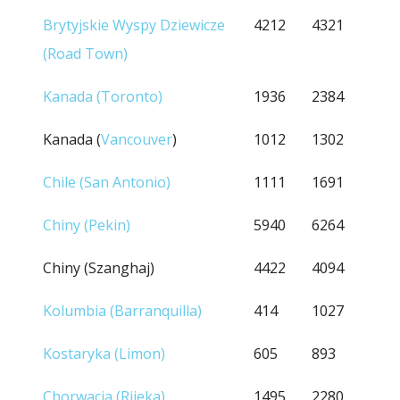
Brytyjskie Wyspy Dziewicze
4212
4321
(Road Town)
Kanada (Toronto)
1936
2384
Kanada (
Vancouver
)
1012
1302
Chile (San Antonio)
1111
1691
Chiny (Pekin)
5940
6264
Chiny (Szanghaj)
4422
4094
Kolumbia (Barranquilla)
414
1027
Kostaryka (Limon)
605
893
Chorwacja (Rijeka)
1495
2280