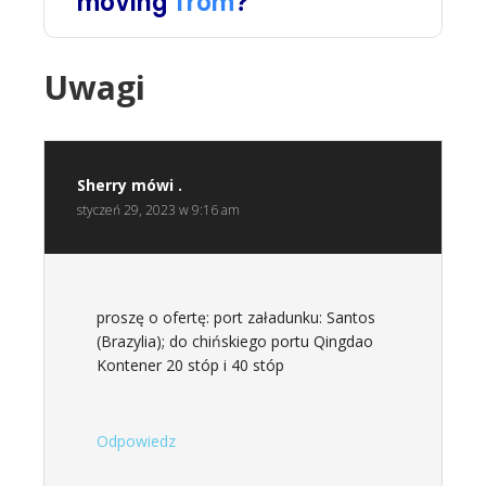
Uwagi
Sherry
mówi .
styczeń 29, 2023 w 9:16 am
proszę o ofertę: port załadunku: Santos
(Brazylia); do chińskiego portu Qingdao
Kontener 20 stóp i 40 stóp
Odpowiedz