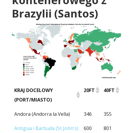
kontenerowego z
Brazylii (Santos)
KRAJ DOCELOWY
20FT
40FT
(PORT/MIASTO)
KRAJ DOCELOWY
20FT
40FT
Andora (Andorra la Vella)
346
355
(PORT/MIASTO)
Antigua i Barbuda (St John's)
600
801