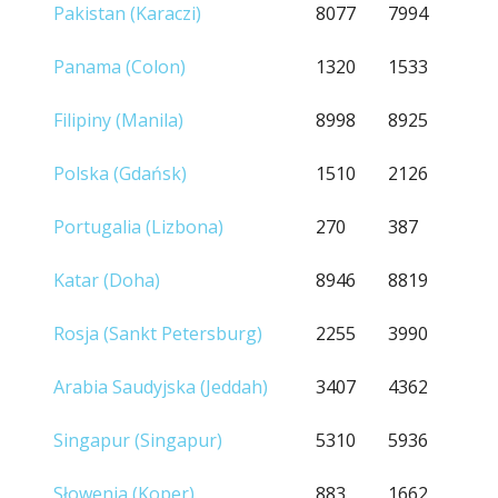
Pakistan (Karaczi)
8077
7994
Panama (Colon)
1320
1533
Filipiny (Manila)
8998
8925
Polska (Gdańsk)
1510
2126
Portugalia (Lizbona)
270
387
Katar (Doha)
8946
8819
Rosja (Sankt Petersburg)
2255
3990
Arabia Saudyjska (Jeddah)
3407
4362
Singapur (Singapur)
5310
5936
Słowenia (Koper)
883
1662