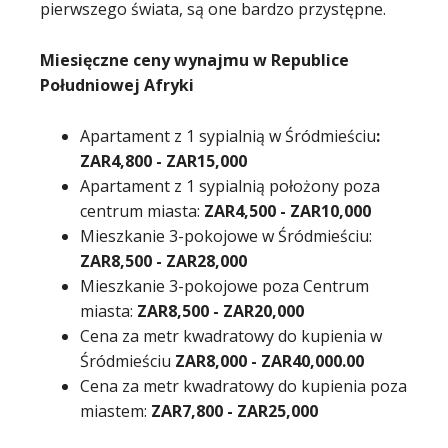
pierwszego świata, są one bardzo przystępne.
Miesięczne ceny wynajmu w Republice
Południowej Afryki
Apartament z 1 sypialnią w Śródmieściu
:
ZAR
4,800
- ZAR
15,000
Apartament z 1 sypialnią położony poza
centrum miasta:
ZAR
4,500
- ZAR
10,000
Mieszkanie 3-pokojowe w Śródmieściu:
ZAR
8,500
- ZAR
28,000
Mieszkanie 3-pokojowe poza Centrum
miasta:
ZAR
8,500
- ZAR
20,000
Cena za metr kwadratowy do kupienia w
Śródmieściu
ZAR
8,000
- ZAR
40,000.00
Cena za metr kwadratowy do kupienia poza
miastem:
ZAR7,800
- ZAR
25,000