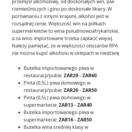
przemysł alkoholowy, od doskonałych win, piw
rzemieślniczych i ginu po doskonałe likiery. W
porównaniu z innymi krajami, alkohol jest w
rozsądnej cenie. Większość win na półkach
supermarketów to wina południowoafrykańskie,
a za wino importowane trzeba zapłacić więcej.
Należy pamiętać, że w większości obszarów RPA
nie można kupić alkoholu w sklepach w niedzielę
Butelka importowanego piwa w
restauracji/pubie:
ZAR
29 - ZAR
60
Pinta (0,5L) piwa domowego w
restauracji/pubie:
ZAR
20
- ZAR
50
Pinta (0,5L) piwa domowego w
supermarkecie:
ZAR
13
- ZAR
40
Butelka importowanego piwa w
supermarkecie:
ZAR
16
- ZAR
50
Butelka wina średniej klasy w