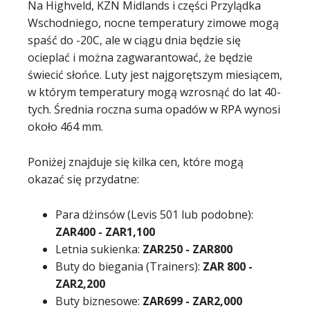
Na Highveld, KZN Midlands i części Przylądka
Wschodniego, nocne temperatury zimowe mogą
spaść do -20C, ale w ciągu dnia będzie się
ocieplać i można zagwarantować, że będzie
świecić słońce. Luty jest najgorętszym miesiącem,
w którym temperatury mogą wzrosnąć do lat 40-
tych. Średnia roczna suma opadów w RPA wynosi
około 464 mm.
Poniżej znajduje się kilka cen, które mogą
okazać się przydatne:
Para dżinsów (Levis 501 lub podobne):
ZAR
400
- ZAR
1,100
Letnia sukienka:
ZAR
250
- ZAR
800
Buty do biegania (Trainers):
ZAR
800
-
ZAR
2,200
Buty biznesowe:
ZAR
699
- ZAR
2,000