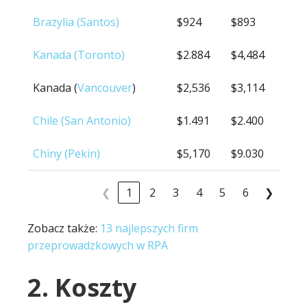
Brazylia (Santos)
$924
$893
Kanada (Toronto)
$2.884
$4,484
Kanada (
Vancouver
)
$2,536
$3,114
Chile (San Antonio)
$1.491
$2.400
Chiny (Pekin)
$5,170
$9.030
❮
1
2
3
4
5
6
❯
Zobacz także:
13 najlepszych firm
przeprowadzkowych w RPA
2. Koszty