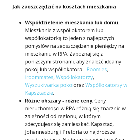
Jak zaoszczędzić na kosztach mieszkania
Współdzielenie mieszkania lub domu
.
Mieszkanie z współlokatorem lub
współlokatorką to jeden z najlepszych
pomysłów na zaoszczędzenie pieniędzy na
mieszkaniu w RPA. Zapoznaj się z
poniższymi stronami, aby znaleźć idealny
pokój lub współlokatora -
Roomies
,
iroommates
,
Współlokatorzy
,
Wyszukiwarka pokoi
oraz
Współlokatorzy w
Kapsztadzie
.
Różne obszary - różne ceny
. Ceny
nieruchomości w RPA różnią się znacznie w
zależności od regionu, w którym
zdecydujesz się zamieszkać. Kapsztad,
Johannesburg i Pretoria to najdroższe
miasta do życia. Nadmorskie miasta w Kwa-