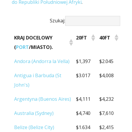
do Republiki Południowej Afryki
.
Szukaj:
KRAJ DOCELOWY
20FT
40FT
(
PORT
/MIASTO).
KRAJ DOCELOWY
20FT
40FT
Andora (Andorra la Vella)
$1,397
$2.045
(
PORT
/MIASTO).
Antigua i Barbuda (St
$3.017
$4,008
John's)
Argentyna (Buenos Aires)
$4,111
$4,232
Australia (Sydney)
$4,740
$7,610
Belize (Belize City)
$1.634
$2,415