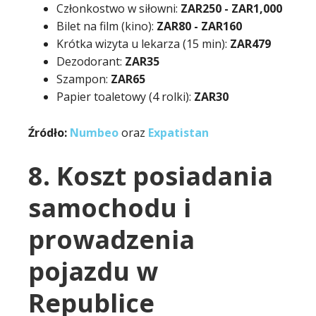
Członkostwo w siłowni:
ZAR
250
- ZAR
1,000
Bilet na film (kino):
ZAR
80
- ZAR
160
Krótka wizyta u lekarza (15 min):
ZAR479
Dezodorant:
ZAR35
Szampon:
ZAR65
Papier toaletowy (4 rolki):
ZAR30
Źródło:
Numbeo
oraz
Expatistan
8. Koszt posiadania
samochodu i
prowadzenia
pojazdu w
Republice