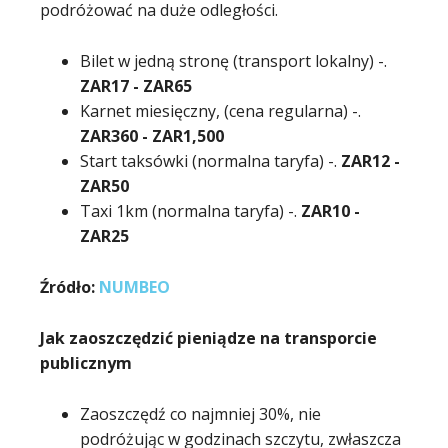
podróżować na duże odległości.
Bilet w jedną stronę (transport lokalny) -.
ZAR
17
- ZAR
65
Karnet miesięczny, (cena regularna) -.
ZAR
360
- ZAR
1,500
Start taksówki (normalna taryfa) -.
ZAR
12
-
ZAR
50
Taxi 1km (normalna taryfa) -.
ZAR
10
-
ZAR
25
Źródło:
NUMBEO
Jak zaoszczędzić pieniądze na transporcie
publicznym
Zaoszczędź co najmniej 30%, nie
podróżując w godzinach szczytu, zwłaszcza