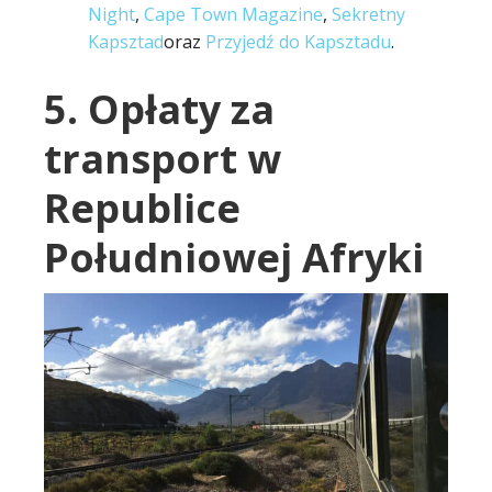
Night
,
Cape Town Magazine
,
Sekretny
Kapsztad
oraz
Przyjedź do Kapsztadu
.
5. Opłaty za
transport w
Republice
Południowej Afryki