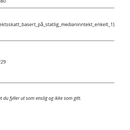
380
&do
ektsskatt_basert_på_statlig_medianinntekt_enkelt_1}}
{{m
229
&do
 du fyller ut som enslig og ikke som gitt.