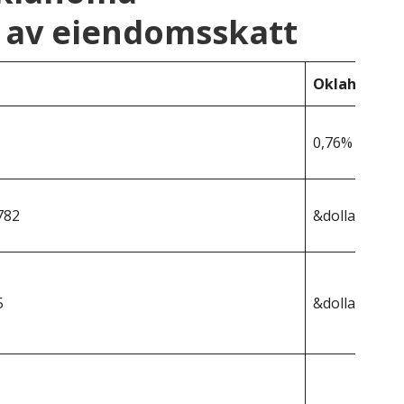
 av eiendomsskatt
Oklahoma
0,76%
782
&dollar;200,2
5
&dollar;1 522