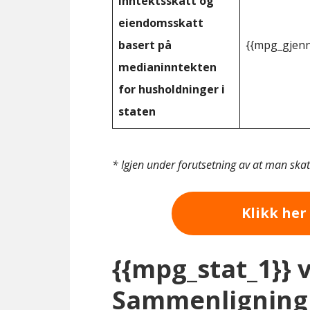
inntektsskatt og
eiendomsskatt
basert på
{{mpg_gjenn
medianinntekten
for husholdninger i
staten
* Igjen under forutsetning av at man ska
Klikk her 
{{mpg_stat_1}} 
Sammenligning 