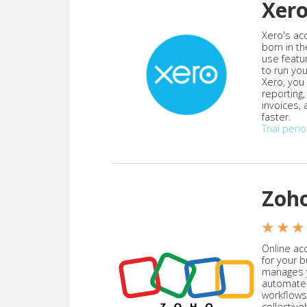
Xer
Xero's ac
born in th
use featu
to run yo
Xero, you
reporting
invoices,
faster.
Trial peri
Zoh
★ ★ ★
Online acc
for your 
manages y
automate
workflows
collective