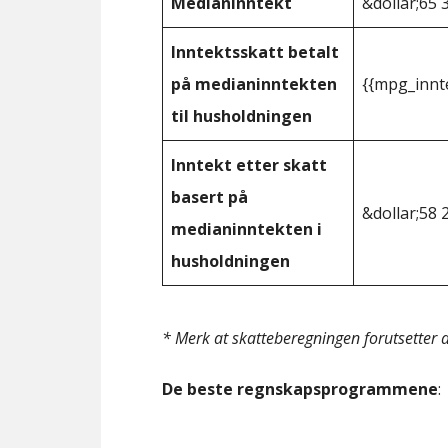
Medianinntekt
&dollar;65 
Inntektsskatt betalt
på medianinntekten
{{mpg_innt
til husholdningen
Inntekt etter skatt
basert på
&dollar;58 
medianinntekten i
husholdningen
* Merk at skatteberegningen forutsetter at
De beste regnskapsprogrammene
: