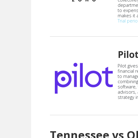
departmen
to expen
makes it a
Trial peri
Pilo
Pilot give
financial
to manag
combining
software,
advisors,
strategy i
Tennessee vs 