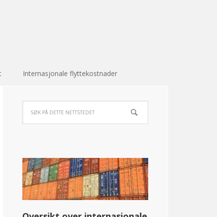
t
Internasjonale flyttekostnader
Oversikt over internasjonale