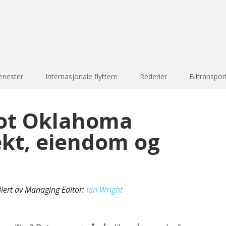
enester
Internasjonale flyttere
Rederier
Biltranspor
ot Oklahoma
ekt, eiendom og
llert av Managing Editor:
Ian Wright