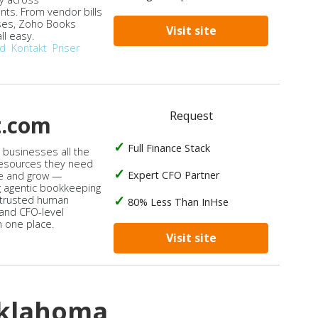
ts. From vendor bills
ses, Zoho Books
Visit site
ll easy.
od
Kontakt
Priser
Request
t.com
Full Finance Stack
s businesses all the
 resources they need
Expert CFO Partner
e and grow —
 agentic bookkeeping
 trusted human
80% Less Than InHse
 and CFO-level
n one place.
Visit site
Oklahoma