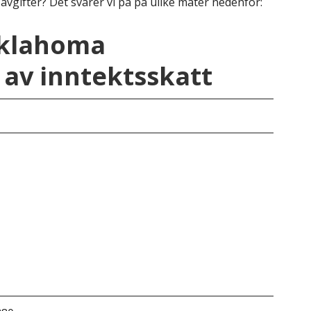
avgifter? Det svarer vi på på ulike måter nedenfor:
Oklahoma
av inntektsskatt
e
Ok