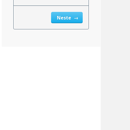
Neste
msnittlig_inntekt_etter_eiendomsskatt_2}}