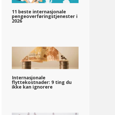
llar;63 440
11 beste internasjonale
pengeoverføringstjenester i
2026
pg_inntektsskatt_basert_på_statens_medianinntekt_enkelt_
llar;54 240
Internasjonale
flyttekostnader: 9 ting du
ikke kan ignorere