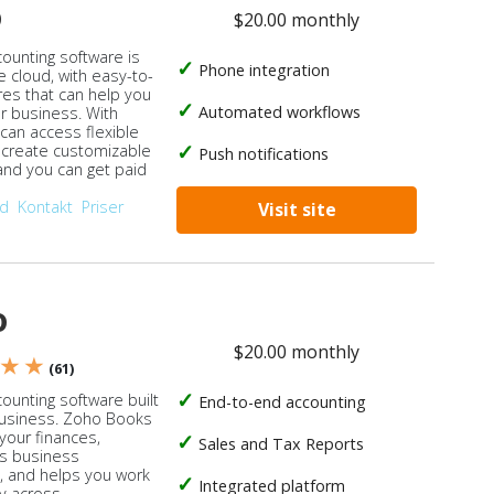
o
$20.00 monthly
counting software is
Phone integration
e cloud, with easy-to-
res that can help you
Automated workflows
ur business. With
 can access flexible
, create customizable
Push notifications
 and you can get paid
od
Kontakt
Priser
Visit site
o
$20.00 monthly
 ★ ★
(61)
ounting software built
End-to-end accounting
business. Zoho Books
our finances,
Sales and Tax Reports
s business
, and helps you work
Integrated platform
ly across