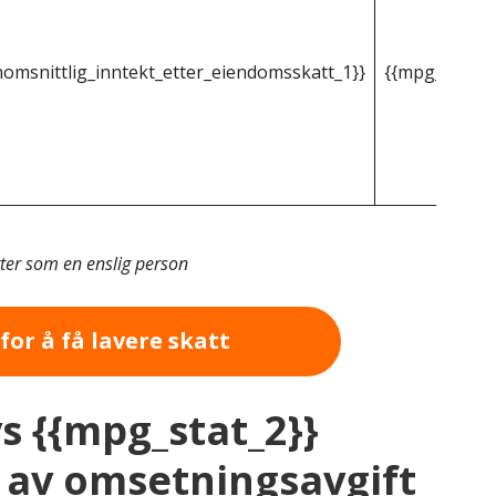
omsnittlig_inntekt_etter_eiendomsskatt_1}}
{{mpg_gjenno
tter som en enslig person
for å få lavere skatt
vs {{mpg_stat_2}}
av omsetningsavgift