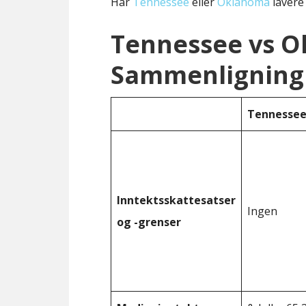
Har
Tennessee
eller
Oklahoma
lavere 
Tennessee vs 
Sammenligning 
Tennesse
Inntektsskattesatser
Ingen
og -grenser