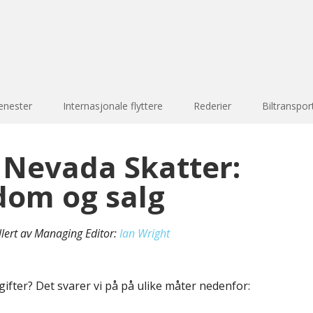
enester
Internasjonale flyttere
Rederier
Biltranspor
 Nevada Skatter:
dom og salg
llert av Managing Editor:
Ian Wright
gifter? Det svarer vi på på ulike måter nedenfor: