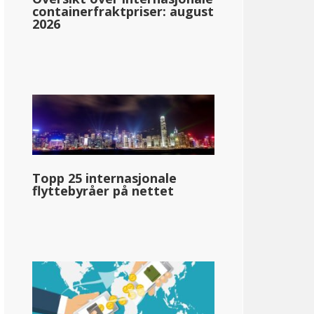
containerfraktpriser: august
2026
vada
en
Topp 25 internasjonale
330
flyttebyråer på nettet
pg_inntektsskatt_basert_på_statens_medianinntekt_enkelt_