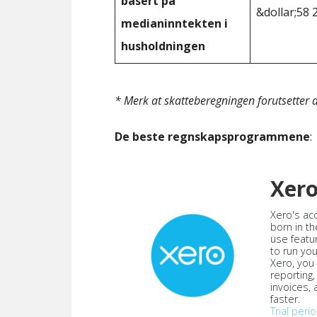
basert på
&dollar;58 
medianinntekten i
husholdningen
* Merk at skatteberegningen forutsetter at
De beste regnskapsprogrammene
:
Xer
Xero's ac
born in th
use featu
to run yo
Xero, you
reporting
invoices,
faster.
Trial peri