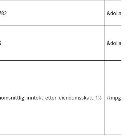
782
&dollar;431 4
5
&dollar;1 898
omsnittlig_inntekt_etter_eiendomsskatt_1}}
{{mpg_gjenno