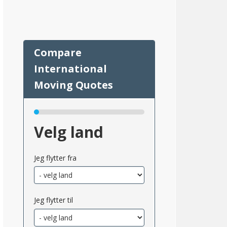
13
Velg land
Jeg flytter fra
msnittlig_inntekt_etter_eiendomsskatt_2}}
Jeg flytter til