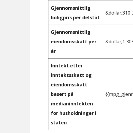
Gjennomsnittlig
&dollar;310 
boligpris per delstat
Gjennomsnittlig
eiendomsskatt per
&dollar;1 30
år
Inntekt etter
inntektsskatt og
eiendomsskatt
basert på
{{mpg_gjenn
medianinntekten
for husholdninger i
staten