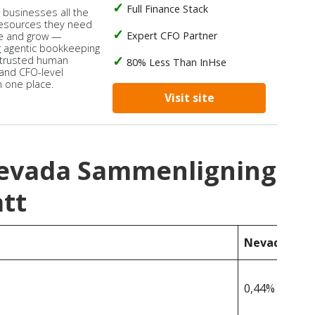
Full Finance Stack
s businesses all the
 resources they need
Expert CFO Partner
e and grow —
 agentic bookkeeping
 trusted human
80% Less Than InHse
 and CFO-level
n one place.
Visit site
Nevada Sammenligning
tt
Nevada
0,44%