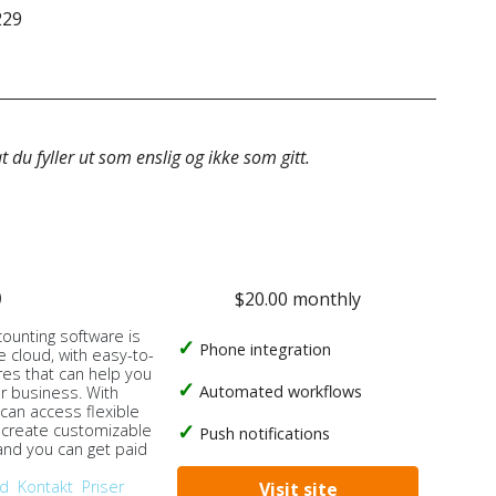
229
63 6
 du fyller ut som enslig og ikke som gitt.
o
$20.00 monthly
counting software is
Phone integration
e cloud, with easy-to-
res that can help you
Automated workflows
ur business. With
 can access flexible
, create customizable
Push notifications
 and you can get paid
od
Kontakt
Priser
Visit site