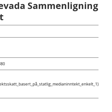
Nevada Sammenligning
t
e
Ne
Ing
380
72 
ektsskatt_basert_på_statlig_medianinntekt_enkelt_1}}
{{m