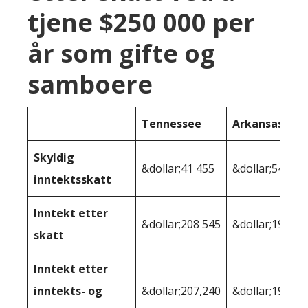
tjene $250 000 per
år som gifte og
samboere
Tennessee
Arkansas
Skyldig
&dollar;41 455
&dollar;54 749
inntektsskatt
Inntekt etter
&dollar;208 545
&dollar;195,25
skatt
Inntekt etter
inntekts- og
&dollar;207,240
&dollar;194,19