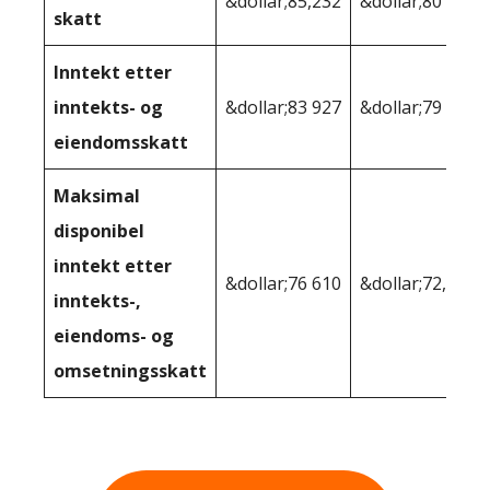
&dollar;85,232
&dollar;80 067
skatt
Inntekt etter
inntekts- og
&dollar;83 927
&dollar;79 011
eiendomsskatt
Maksimal
disponibel
inntekt etter
&dollar;76 610
&dollar;72,176
inntekts-,
eiendoms- og
omsetningsskatt