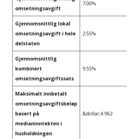
7.00%
omsetningsavgift
Gjennomsnittlig lokal
omsetningsavgift i hele
2.55%
delstaten
Gjennomsnittlig
kombinert
9.55%
omsetningsavgiftssats
Maksimalt innbetalt
omsetningsavgiftsbeløp
basert på
&dollar;4 962
medianinntekten i
husholdningen