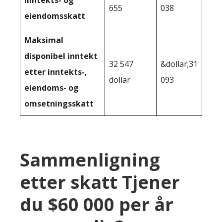
inntekts- og
655
038
eiendomsskatt
Maksimal
disponibel inntekt
32 547
&dollar;31
etter inntekts-,
dollar
093
eiendoms- og
omsetningsskatt
Sammenligning
etter skatt Tjener
du $60 000 per år