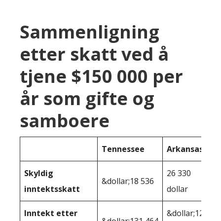
Sammenligning
etter skatt ved å
tjene $150 000 per
år som gifte og
samboere
Tennessee
Arkansas
Skyldig
26 330
&dollar;18 536
inntektsskatt
dollar
Inntekt etter
&dollar;123
&dollar;131 464