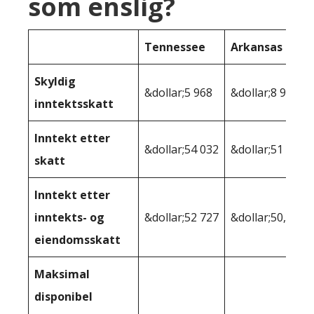
som enslig?
Tennessee
Arkansas
Skyldig
&dollar;5 968
&dollar;8 933
inntektsskatt
Inntekt etter
&dollar;54 032
&dollar;51 067
skatt
Inntekt etter
inntekts- og
&dollar;52 727
&dollar;50,011
eiendomsskatt
Maksimal
disponibel