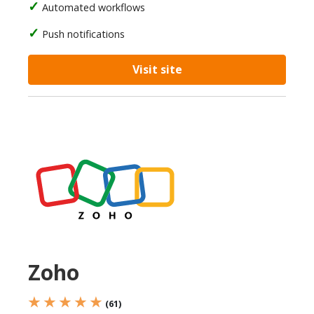
Automated workflows
Push notifications
Visit site
Zoho
★ ★ ★ ★ ★
(61)