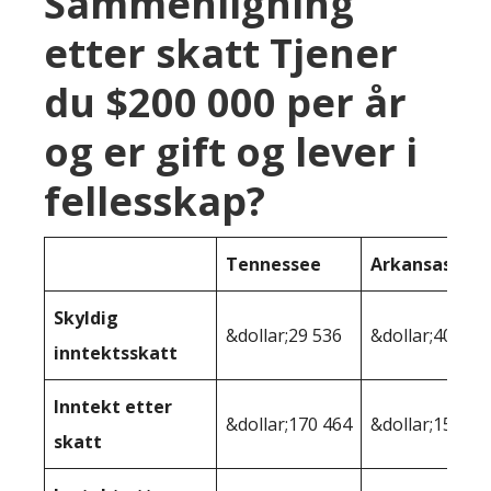
Sammenligning
etter skatt Tjener
du $200 000 per år
og er gift og lever i
fellesskap?
Tennessee
Arkansas
Skyldig
&dollar;29 536
&dollar;40 080
inntektsskatt
Inntekt etter
&dollar;170 464
&dollar;159 92
skatt