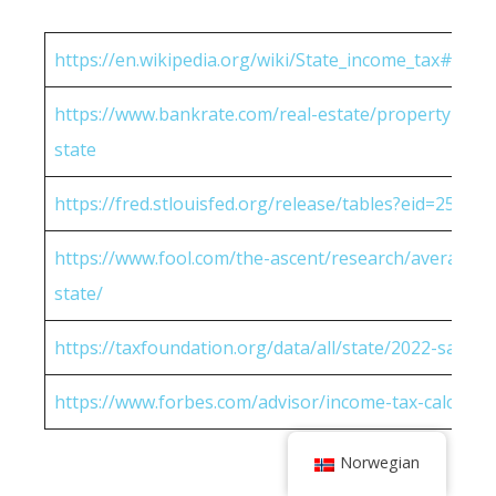
https://en.wikipedia.org/wiki/State_income_tax#Rates
https://www.bankrate.com/real-estate/property-tax-
state
https://fred.stlouisfed.org/release/tables?eid=25951
https://www.fool.com/the-ascent/research/average-h
state/
https://taxfoundation.org/data/all/state/2022-sales-t
https://www.forbes.com/advisor/income-tax-calculato
Norwegian