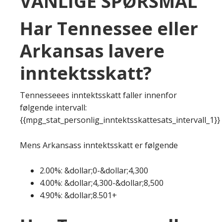
VANLIGE SPØRSMÅL
Har Tennessee eller
Arkansas lavere
inntektsskatt?
Tennesseees inntektsskatt faller innenfor
følgende intervall:
{{mpg_stat_personlig_inntektsskattesats_intervall_1}}
Mens Arkansass inntektsskatt er følgende
2.00%: &dollar;0-&dollar;4,300
4.00%: &dollar;4,300-&dollar;8,500
4.90%: &dollar;8.501+