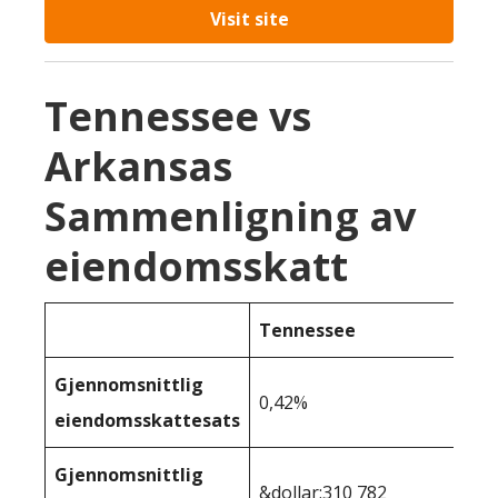
Visit site
Tennessee vs
Arkansas
Sammenligning av
eiendomsskatt
Tennessee
Gjennomsnittlig
0,42%
eiendomsskattesats
Gjennomsnittlig
&dollar;310 782