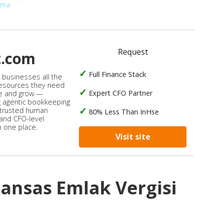
ırma
Request
t.com
Full Finance Stack
s businesses all the
 resources they need
Expert CFO Partner
e and grow —
 agentic bookkeeping
 trusted human
80% Less Than InHse
 and CFO-level
n one place.
Visit site
ansas Emlak Vergisi