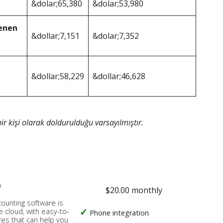
&dolar;65,380
&dolar;53,980
enen
&dollar;7,151
&dolar;7,352
&dollar;58,229
&dollar;46,628
ir kişi olarak doldurulduğu varsayılmıştır.
o
$20.00 monthly
counting software is
e cloud, with easy-to-
Phone integration
res that can help you