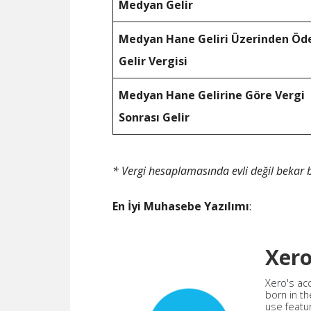
Medyan Gelir
Medyan Hane Geliri Üzerinden Öd
Gelir Vergisi
Medyan Hane Gelirine Göre Vergi
Sonrası Gelir
* Vergi hesaplamasında evli değil bekar b
En İyi Muhasebe Yazılımı
:
Xer
Xero's ac
born in th
use featu