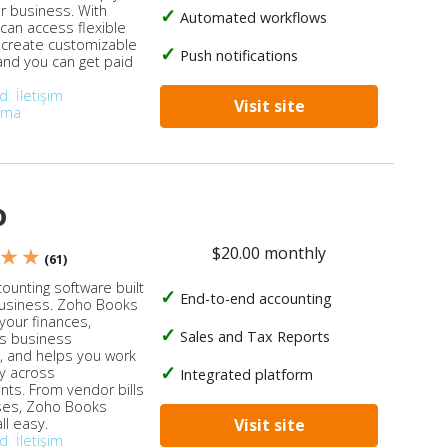
ur business. With
Automated workflows
 can access flexible
, create customizable
Push notifications
 and you can get paid
od
İletişim
Visit site
ırma
o
$20.00 monthly
 ★ ★
(61)
ounting software built
End-to-end accounting
business. Zoho Books
our finances,
Sales and Tax Reports
s business
, and helps you work
ly across
Integrated platform
ts. From vendor bills
ses, Zoho Books
ll easy.
Visit site
od
İletişim