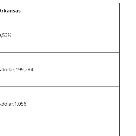
Arkansas
0,53%
&dollar;199,284
&dolar;1,056