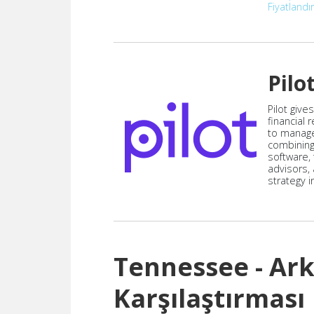
Fiyatland
Pilo
Pilot give
financial
to manag
combining
software,
advisors,
strategy i
Tennessee - Ark
Karşılaştırması