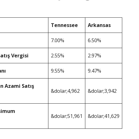
Tennessee
Arkansas
7.00%
6.50%
atış Vergisi
2.55%
2.97%
anı
9.55%
9.47%
n Azami Satış
&dolar;4,962
&dolar;3,942
ksimum
&dolar;51,961
&dolar;41,629