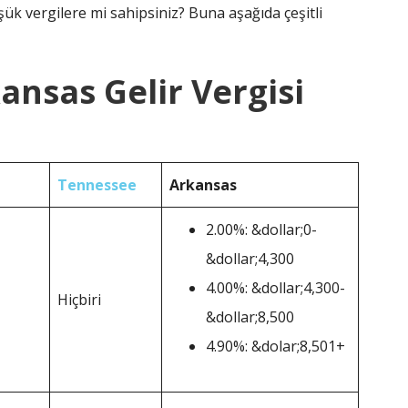
ük vergilere mi sahipsiniz? Buna aşağıda çeşitli
ansas Gelir Vergisi
Tennessee
Arkansas
2.00%: &dollar;0-
&dollar;4,300
4.00%: &dollar;4,300-
Hiçbiri
&dollar;8,500
4.90%: &dolar;8,501+