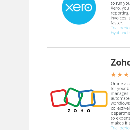
to run yo
Xero, you
reporting
invoices,
faster.
Trial peri
Fiyatland
Zoh
★ ★ ★
Online acc
for your 
manages y
automate
workflows
collective
departmen
to expen
makes it a
Trial peri