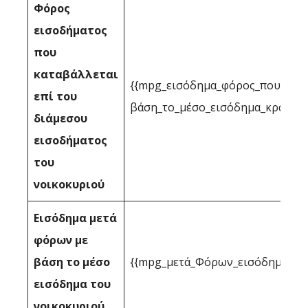
Φόρος
εισοδήματος
που
καταβάλλεται
{{mpg_εισόδημα_φόρος_που_επιτ
επί του
βάση_το_μέσο_εισόδημα_κράτους
διάμεσου
εισοδήματος
του
νοικοκυριού
Εισόδημα μετά
φόρων με
βάση το μέσο
{{mpg_μετά_Φόρων_εισόδημα_με_
εισόδημα του
νοικοκυριού