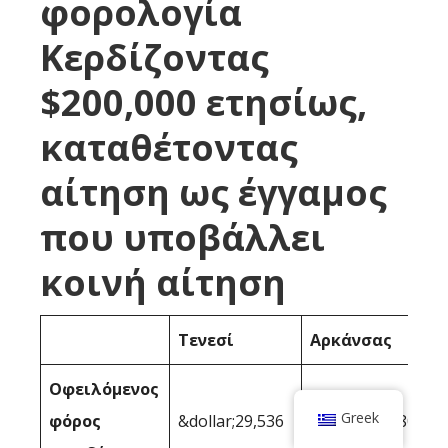
φορολογία
Κερδίζοντας
$200,000 ετησίως,
καταθέτοντας
αίτηση ως έγγαμος
που υποβάλλει
κοινή αίτηση
Τενεσί
Αρκάνσας
Οφειλόμενος
Greek
φόρος
&dollar;29,536
&dollar;40,080