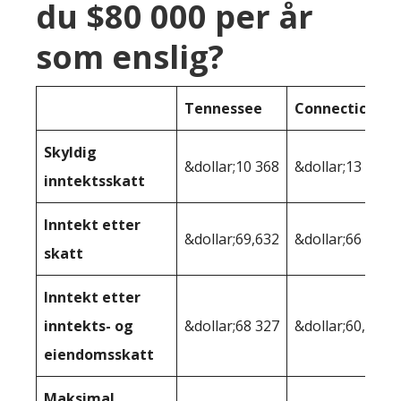
du $80 000 per år
som enslig?
Tennessee
Connecticut
Skyldig
&dollar;10 368
&dollar;13 493
inntektsskatt
Inntekt etter
&dollar;69,632
&dollar;66 507
skatt
Inntekt etter
inntekts- og
&dollar;68 327
&dollar;60,207
eiendomsskatt
Maksimal