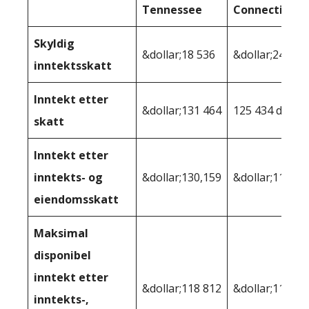
Tennessee
Connecticut
Skyldig
&dollar;18 536
&dollar;24 566
inntektsskatt
Inntekt etter
&dollar;131 464
125 434 dollar
skatt
Inntekt etter
inntekts- og
&dollar;130,159
&dollar;119,13
eiendomsskatt
Maksimal
disponibel
inntekt etter
&dollar;118 812
&dollar;112 02
inntekts-,