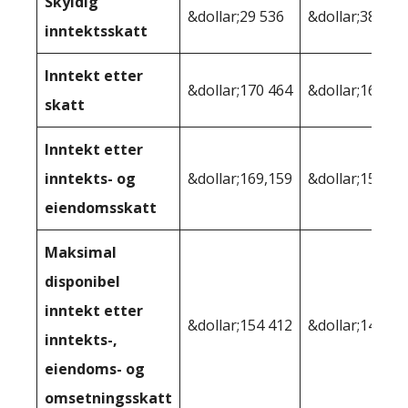
Skyldig
&dollar;29 536
&dollar;38 316
inntektsskatt
Inntekt etter
&dollar;170 464
&dollar;161 68
skatt
Inntekt etter
inntekts- og
&dollar;169,159
&dollar;155 38
eiendomsskatt
Maksimal
disponibel
inntekt etter
&dollar;154 412
&dollar;146,10
inntekts-,
eiendoms- og
omsetningsskatt