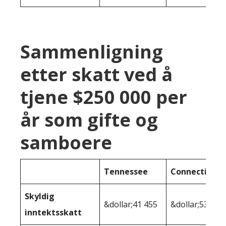
Sammenligning
etter skatt ved å
tjene $250 000 per
år som gifte og
samboere
Tennessee
Connecticut
Skyldig
&dollar;41 455
&dollar;53,115
inntektsskatt