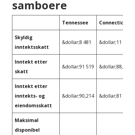
samboere
Tennessee
Connecticut
Skyldig
&dollar;8 481
&dollar;11 881
inntektsskatt
Inntekt etter
&dollar;91 519
&dollar;88,119
skatt
Inntekt etter
inntekts- og
&dollar;90,214
&dollar;81 819
eiendomsskatt
Maksimal
disponibel