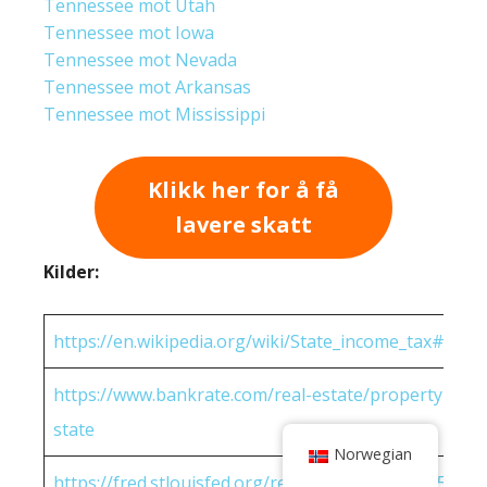
Tennessee mot Utah
Tennessee mot Iowa
Tennessee mot Nevada
Tennessee mot Arkansas
Tennessee mot Mississippi
Klikk her for å få
lavere skatt
Kilder:
https://en.wikipedia.org/wiki/State_income_tax#Rates
https://www.bankrate.com/real-estate/property-tax-
state
Norwegian
https://fred.stlouisfed.org/release/tables?eid=25951