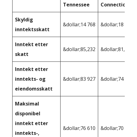
Tennessee
Connecticut
Skyldig
&dollar;14 768
&dollar;18 993
inntektsskatt
Inntekt etter
&dollar;85,232
&dollar;81,007
skatt
Inntekt etter
inntekts- og
&dollar;83 927
&dollar;74 707
eiendomsskatt
Maksimal
disponibel
inntekt etter
&dollar;76 610
&dollar;70 246
inntekts-,