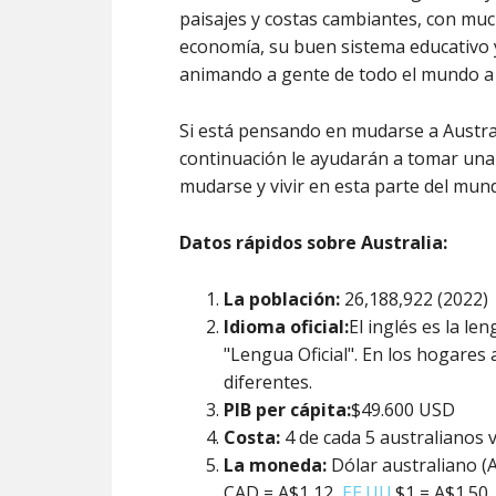
paisajes y costas cambiantes, con much
economía, su buen sistema educativo y 
animando a gente de todo el mundo a vi
Si está pensando en mudarse a Austral
continuación le ayudarán a tomar una
mudarse y vivir en esta parte del mun
Datos rápidos sobre Australia:
La población:
26,188,922 (2022)
Idioma oficial:
El inglés es la le
"Lengua Oficial". En los hogares
diferentes.
PIB per cápita:
$49.600 USD
Costa:
4 de cada 5 australianos 
La moneda:
Dólar australiano (A
CAD = A$1,12,
EE.UU.
$1 = A$1.50