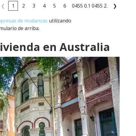
❮
1
2
3
4
5
6
0455 0.1 0455 2.
❯
presas de mudanzas
utilizando
mulario de arriba.
vivienda en Australia