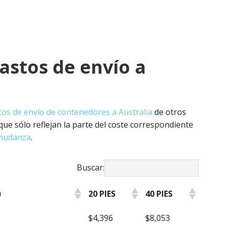
astos de envío a
tos de envío de contenedores
a Australia
de otros
ue sólo reflejan la parte del coste correspondiente
 mudanza
.
Buscar:
)
20 PIES
40 PIES
)
20 PIES
40 PIES
$4,396
$8,053