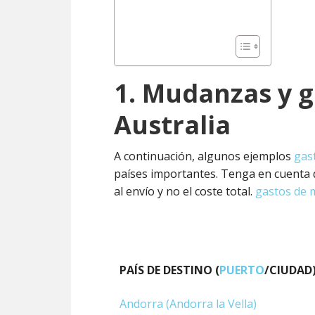
1. Mudanzas y g
Australia
A continuación, algunos ejemplos
gas
países importantes. Tenga en cuenta q
al envío y no el coste total.
gastos de
PAÍS DE DESTINO (
PUERTO
/CIUDAD
PAÍS DE DESTINO (
PUERTO
/CIUDAD
Andorra (Andorra la Vella)