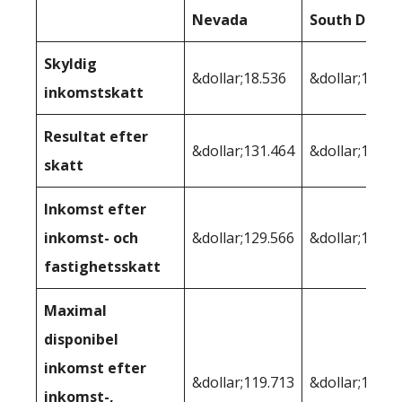
Nevada
South Dakot
Skyldig
&dollar;18.536
&dollar;18.53
inkomstskatt
Resultat efter
&dollar;131.464
&dollar;131.4
skatt
Inkomst efter
inkomst- och
&dollar;129.566
&dollar;128.4
fastighetsskatt
Maximal
disponibel
inkomst efter
&dollar;119.713
&dollar;120.6
inkomst-,