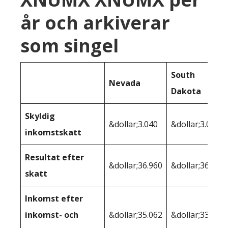
år och arkiverar
som singel
South
Nevada
Dakota
Skyldig
&dollar;3.040
&dollar;3.040
inkomstskatt
Resultat efter
&dollar;36.960
&dollar;36.960
skatt
Inkomst efter
inkomst- och
&dollar;35.062
&dollar;33.903