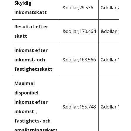
Skyldig
&dollar;29.536
&dollar;29.53
inkomstskatt
Resultat efter
&dollar;170.464
&dollar;170.4
skatt
Inkomst efter
inkomst- och
&dollar;168.566
&dollar;167,4
fastighetsskatt
Maximal
disponibel
inkomst efter
&dollar;155.748
&dollar;157,3
inkomst-,
fastighets- och
omsättningsskatt