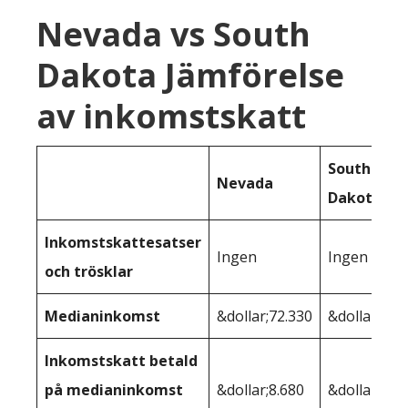
Nevada vs South
Dakota Jämförelse
av inkomstskatt
South
Nevada
Dakota
Inkomstskattesatser
Ingen
Ingen
och trösklar
Medianinkomst
&dollar;72.330
&dollar;67.
Inkomstskatt betald
på medianinkomst
&dollar;8.680
&dollar;7.5