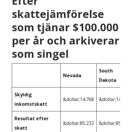
Efter
skattejämförelse
som tjänar $100.000
per år och arkiverar
som singel
South
Nevada
Dakota
Skyldig
&dollar;14.768
&dollar;14.768
inkomstskatt
Resultat efter
&dollar;85.232
&dollar;85.232
skatt