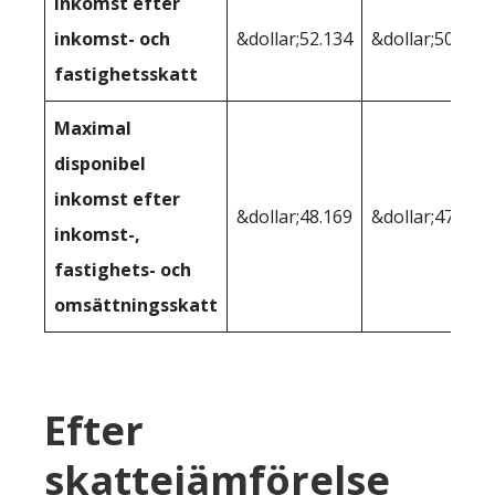
Inkomst efter
inkomst- och
&dollar;52.134
&dollar;50.975
fastighetsskatt
Maximal
disponibel
inkomst efter
&dollar;48.169
&dollar;47.909
inkomst-,
fastighets- och
omsättningsskatt
Efter
skattejämförelse