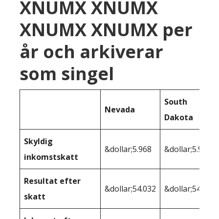
XNUMX XNUMX
XNUMX XNUMX per
år och arkiverar
som singel
South
Nevada
Dakota
Skyldig
&dollar;5.968
&dollar;5.968
inkomstskatt
Resultat efter
&dollar;54.032
&dollar;54.032
skatt