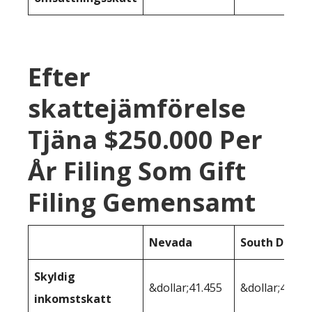
Efter
skattejämförelse
Tjäna $250.000 Per
År Filing Som Gift
Filing Gemensamt
Nevada
South Dakot
Skyldig
&dollar;41.455
&dollar;41.45
inkomstskatt