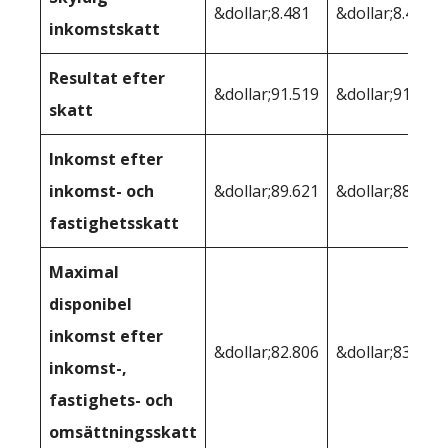
&dollar;8.481
&dollar;8.481
inkomstskatt
Resultat efter
&dollar;91.519
&dollar;91.519
skatt
Inkomst efter
inkomst- och
&dollar;89.621
&dollar;88.462
fastighetsskatt
Maximal
disponibel
inkomst efter
&dollar;82.806
&dollar;83,141
inkomst-,
fastighets- och
omsättningsskatt