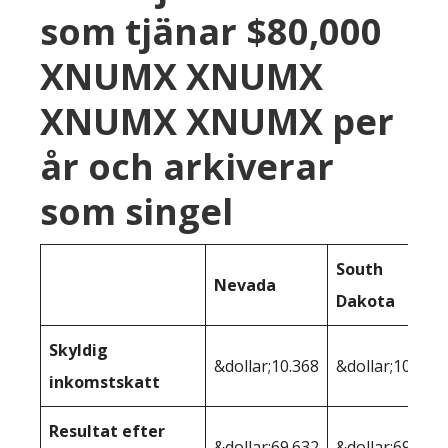
som tjänar $80,000
XNUMX XNUMX
XNUMX XNUMX per
år och arkiverar
som singel
South
Nevada
Dakota
Skyldig
&dollar;10.368
&dollar;10.368
inkomstskatt
Resultat efter
&dollar;69.632
&dollar;69.632