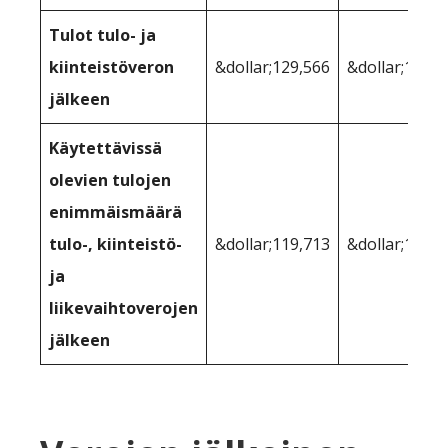
Tulot tulo- ja
kiinteistöveron
&dollar;129,566
&dollar;128,4
jälkeen
Käytettävissä
olevien tulojen
enimmäismäärä
tulo-, kiinteistö-
&dollar;119,713
&dollar;120,6
ja
liikevaihtoverojen
jälkeen