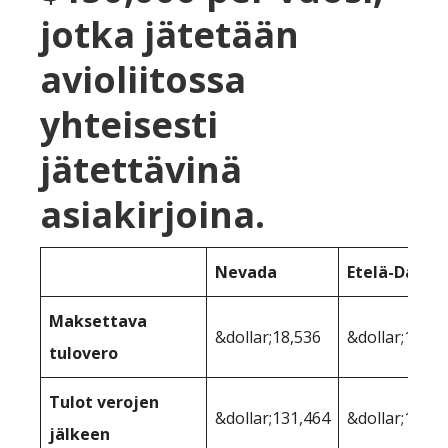
jotka jätetään
avioliitossa
yhteisesti
jätettävinä
asiakirjoina.
Nevada
Etelä-Dakot
Maksettava
&dollar;18,536
&dollar;18,53
tulovero
Tulot verojen
&dollar;131,464
&dollar;131,4
jälkeen