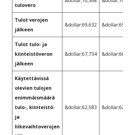
&dollar;10,368
&dollar;10,368
tulovero
Tulot verojen
&dollar;69,632
&dollar;69,632
jälkeen
Tulot tulo- ja
kiinteistöveron
&dollar;67,734
&dollar;66,575
jälkeen
Käytettävissä
olevien tulojen
enimmäismäärä
tulo-, kiinteistö-
&dollar;62,583
&dollar;62,570
ja
liikevaihtoverojen