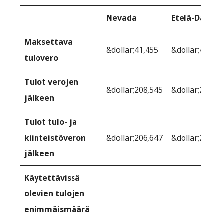
Nevada
Etelä-Dakot
Maksettava
&dollar;41,455
&dollar;41,45
tulovero
Tulot verojen
&dollar;208,545
&dollar;208,5
jälkeen
Tulot tulo- ja
kiinteistöveron
&dollar;206,647
&dollar;205,4
jälkeen
Käytettävissä
olevien tulojen
enimmäismäärä