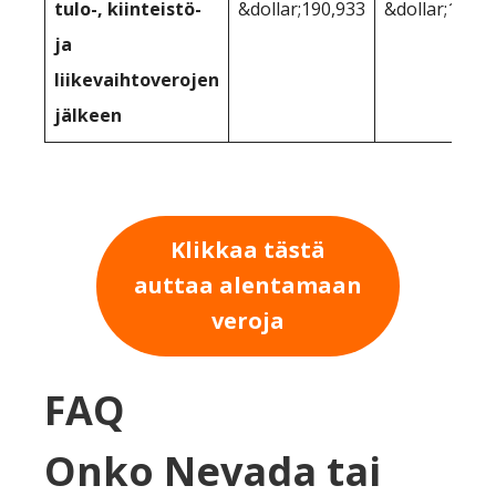
tulo-, kiinteistö-
&dollar;190,933
&dollar;193,1
ja
liikevaihtoverojen
jälkeen
Klikkaa tästä
auttaa alentamaan
veroja
FAQ
Onko Nevada tai