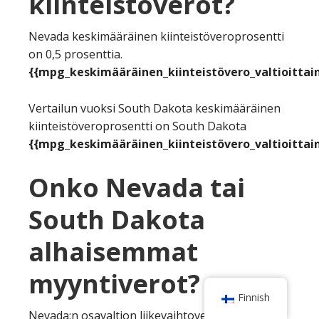
kiinteistöverot?
Nevada keskimääräinen kiinteistöveroprosentti
on 0,5 prosenttia.
{{mpg_keskimääräinen_kiinteistövero_valtioittain
Vertailun vuoksi South Dakota keskimääräinen
kiinteistöveroprosentti on South Dakota
{{mpg_keskimääräinen_kiinteistövero_valtioittain
Onko Nevada tai
South Dakota
alhaisemmat
myyntiverot?
Finnish
Nevada:n osavaltion liikevaihtoverokanta on