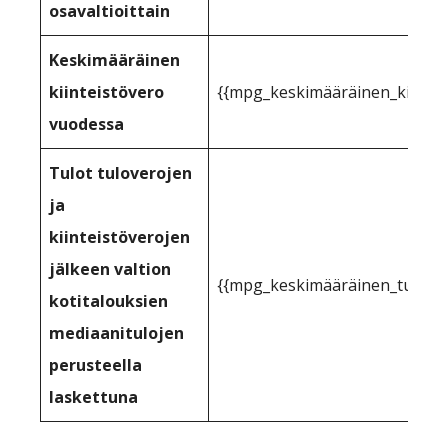
osavaltioittain
Keskimääräinen
kiinteistövero
{{mpg_keskimääräinen_kiintei
vuodessa
Tulot tuloverojen
ja
kiinteistöverojen
jälkeen valtion
{{mpg_keskimääräinen_tulo_kii
kotitalouksien
mediaanitulojen
perusteella
laskettuna