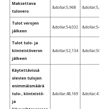
Maksettava
&dollar;5,968
&dollar;5,968
tulovero
Tulot verojen
&dollar;54,032
&dollar;54,032
jälkeen
Tulot tulo- ja
kiinteistöveron
&dollar;52,134
&dollar;50,975
jälkeen
Käytettävissä
olevien tulojen
enimmäismäärä
tulo-, kiinteistö-
&dollar;48,169
&dollar;47,909
ja