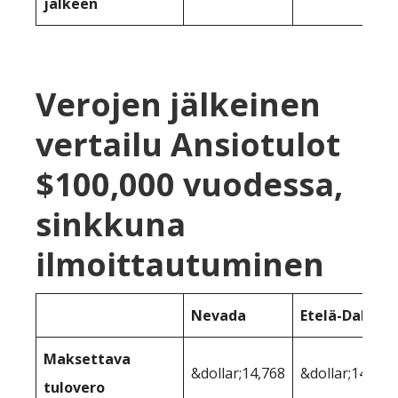
jälkeen
Verojen jälkeinen
vertailu Ansiotulot
$100,000 vuodessa,
sinkkuna
ilmoittautuminen
Nevada
Etelä-Dakota
Maksettava
&dollar;14,768
&dollar;14,768
tulovero