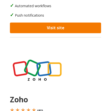
Automated workflows
Push notifications
Visit site
Zoho
★ ★ ★ ★ ★
(61)