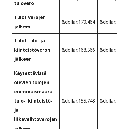
tulovero
Tulot verojen
&dollar;170,464
&dollar;170,4
jälkeen
Tulot tulo- ja
kiinteistöveron
&dollar;168,566
&dollar;167,4
jälkeen
Käytettävissä
olevien tulojen
enimmäismäärä
tulo-, kiinteistö-
&dollar;155,748
&dollar;157,3
ja
liikevaihtoverojen
jälkeen