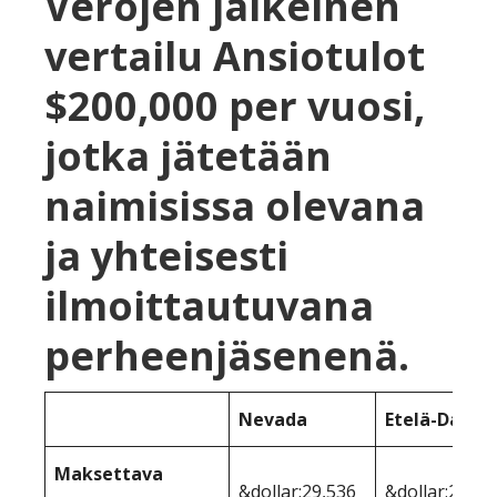
Verojen jälkeinen
vertailu Ansiotulot
$200,000 per vuosi,
jotka jätetään
naimisissa olevana
ja yhteisesti
ilmoittautuvana
perheenjäsenenä.
Nevada
Etelä-Dakot
Maksettava
&dollar;29,536
&dollar;29,53