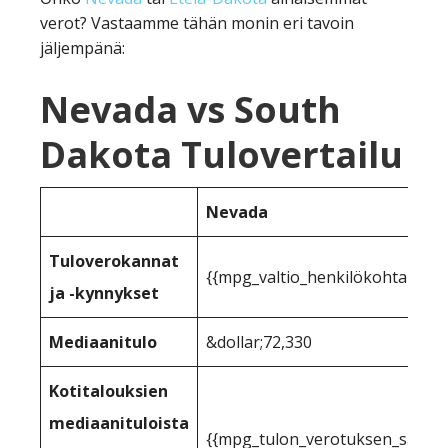
verot? Vastaamme tähän monin eri tavoin
jäljempänä:
Nevada vs South
Dakota Tulovertailu
Nevada
Tuloverokannat
{{mpg_valtio_henkilökohtainen_
ja -kynnykset
Mediaanitulo
&dollar;72,330
Kotitalouksien
mediaanituloista
{{mpg_tulon_verotuksen_sallittu