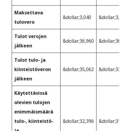
Maksettava
&dollar;3,040
&dollar;3,040
tulovero
Tulot verojen
&dollar;36,960
&dollar;36,960
jälkeen
Tulot tulo- ja
kiinteistöveron
&dollar;35,062
&dollar;33,903
jälkeen
Käytettävissä
olevien tulojen
enimmäismäärä
tulo-, kiinteistö-
&dollar;32,396
&dollar;31,864
ja