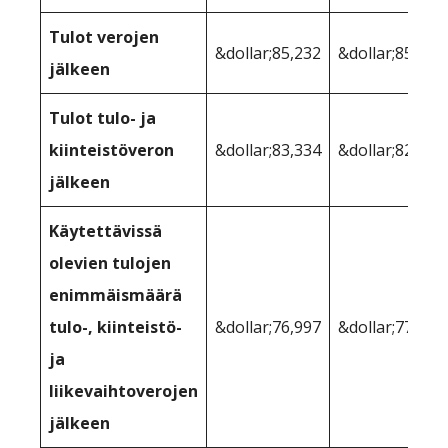
Tulot verojen
&dollar;85,232
&dollar;85,232
jälkeen
Tulot tulo- ja
kiinteistöveron
&dollar;83,334
&dollar;82,175
jälkeen
Käytettävissä
olevien tulojen
enimmäismäärä
tulo-, kiinteistö-
&dollar;76,997
&dollar;77,232
ja
liikevaihtoverojen
jälkeen