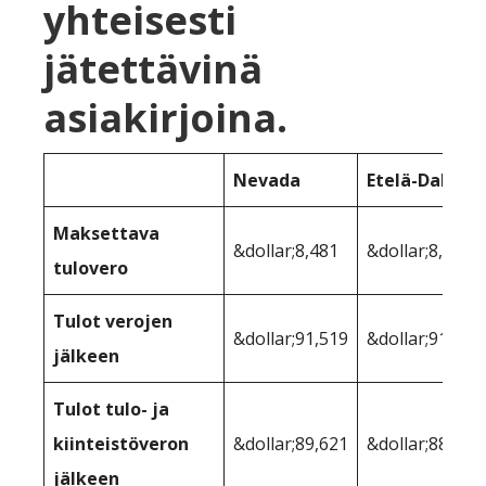
yhteisesti
jätettävinä
asiakirjoina.
Nevada
Etelä-Dakota
Maksettava
&dollar;8,481
&dollar;8,481
tulovero
Tulot verojen
&dollar;91,519
&dollar;91,519
jälkeen
Tulot tulo- ja
kiinteistöveron
&dollar;89,621
&dollar;88,462
jälkeen