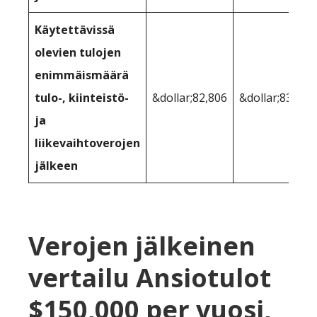
Käytettävissä
olevien tulojen
enimmäismäärä
tulo-, kiinteistö-
&dollar;82,806
&dollar;83,141
ja
liikevaihtoverojen
jälkeen
Verojen jälkeinen
vertailu Ansiotulot
$150,000 per vuosi,