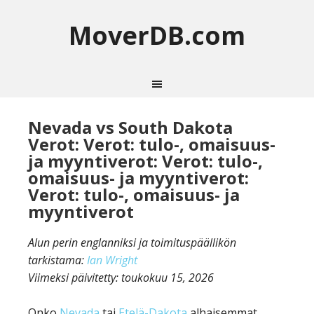
MoverDB.com
Nevada vs South Dakota
Verot: Verot: tulo-, omaisuus-
ja myyntiverot: Verot: tulo-,
omaisuus- ja myyntiverot:
Verot: tulo-, omaisuus- ja
myyntiverot
Alun perin englanniksi ja toimituspäällikön
tarkistama:
Ian Wright
Viimeksi päivitetty:
toukokuu 15, 2026
Onko
Nevada
tai
Etelä-Dakota
alhaisemmat