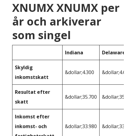
XNUMX XNUMX per
år och arkiverar
som singel
Indiana
Delaware
Skyldig
&dollar;4.300
&dollar;4.687
inkomstskatt
Resultat efter
&dollar;35.700
&dollar;35.313
skatt
Inkomst efter
inkomst- och
&dollar;33.980
&dollar;33.549