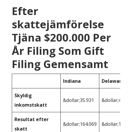
Efter
skattejämförelse
Tjäna $200.000 Per
År Filing Som Gift
Filing Gemensamt
Indiana
Delaware
Skyldig
&dollar;35.931
&dollar;41.27
inkomstskatt
Resultat efter
&dollar;164.069
&dollar;158.7
skatt