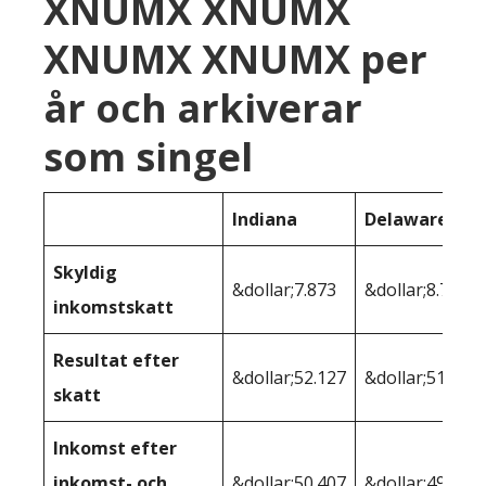
XNUMX XNUMX
XNUMX XNUMX per
år och arkiverar
som singel
Indiana
Delaware
Skyldig
&dollar;7.873
&dollar;8.725
inkomstskatt
Resultat efter
&dollar;52.127
&dollar;51.275
skatt
Inkomst efter
inkomst- och
&dollar;50.407
&dollar;49.511