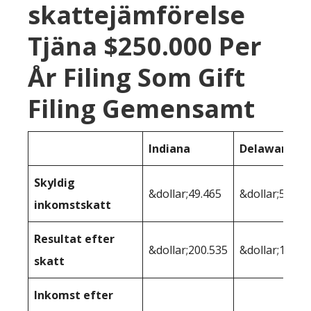
skattejämförelse
Tjäna $250.000 Per
År Filing Som Gift
Filing Gemensamt
Indiana
Delaware
Skyldig
&dollar;49.465
&dollar;56.49
inkomstskatt
Resultat efter
&dollar;200.535
&dollar;193.5
skatt
Inkomst efter