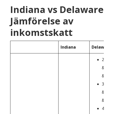
Indiana vs Delaware
Jämförelse av
inkomstskatt
Indiana
Delaware
2.20%:
&dolla
&dolla
3.90%:
&dolla
&dolla
4.80%: