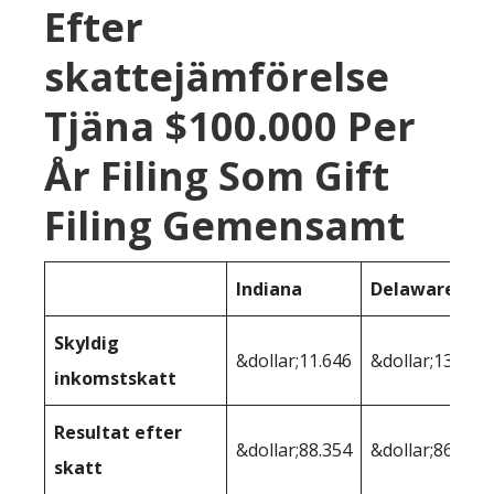
Efter
skattejämförelse
Tjäna $100.000 Per
År Filing Som Gift
Filing Gemensamt
Indiana
Delaware
Skyldig
&dollar;11.646
&dollar;13.621
inkomstskatt
Resultat efter
&dollar;88.354
&dollar;86.379
skatt