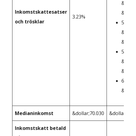
&dolla
Inkomstskattesatser
&dolla
3.23%
och trösklar
5.20%:
&dolla
&dolla
5.55%:
&dolla
&dolla
6.60%:
&dolla
Medianinkomst
&dollar;70.030
&dollar;80.
Inkomstskatt betald