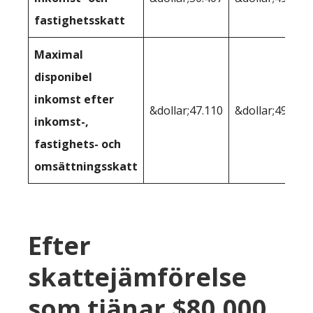
fastighetsskatt
Maximal
disponibel
inkomst efter
&dollar;47.110
&dollar;49.511
inkomst-,
fastighets- och
omsättningsskatt
Efter
skattejämförelse
som tjänar $80,000