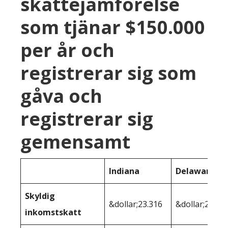
skattejämförelse
som tjänar $150.000
per år och
registrerar sig som
gåva och
registrerar sig
gemensamt
Indiana
Delaware
Skyldig
&dollar;23.316
&dollar;26.97
inkomstskatt