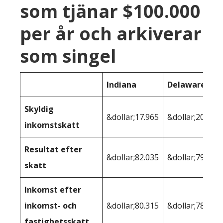
som tjänar $100.000
per år och arkiverar
som singel
Indiana
Delaware
Skyldig
&dollar;17.965
&dollar;20.130
inkomstskatt
Resultat efter
&dollar;82.035
&dollar;79.870
skatt
Inkomst efter
inkomst- och
&dollar;80.315
&dollar;78,106
fastighetsskatt