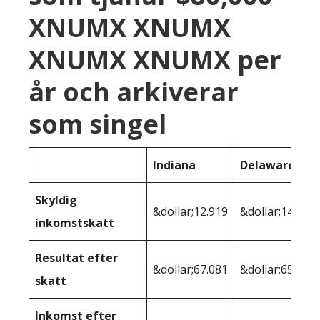
XNUMX XNUMX
XNUMX XNUMX per
år och arkiverar
som singel
Indiana
Delaware
Skyldig
&dollar;12.919
&dollar;14.410
inkomstskatt
Resultat efter
&dollar;67.081
&dollar;65.590
skatt
Inkomst efter