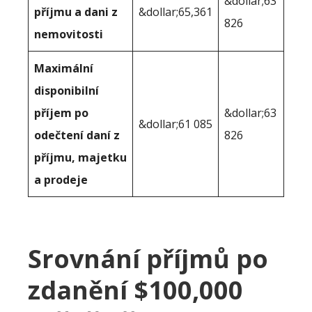
&dollar;63
příjmu a dani z
&dollar;65,361
826
nemovitosti
Maximální
disponibilní
příjem po
&dollar;63
&dollar;61 085
odečtení daní z
826
příjmu, majetku
a prodeje
Srovnání příjmů po
zdanění $100,000