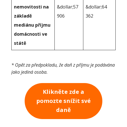
nemovitosti na
&dollar;57
&dollar;64
základě
906
362
mediánu příjmu
domácnosti ve
státě
* Opět za předpokladu, že daň z příjmu je podávána
jako jediná osoba.
Klikněte zde a
pomozte snížit své
daně