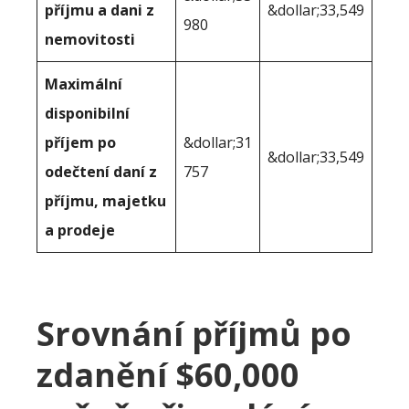
příjmu a dani z
&dollar;33,549
980
nemovitosti
Maximální
disponibilní
příjem po
&dollar;31
&dollar;33,549
odečtení daní z
757
příjmu, majetku
a prodeje
Srovnání příjmů po
zdanění $60,000