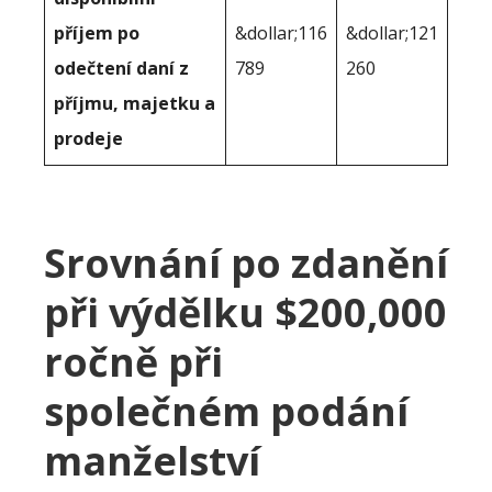
příjem po
&dollar;116
&dollar;121
odečtení daní z
789
260
příjmu, majetku a
prodeje
Srovnání po zdanění
při výdělku $200,000
ročně při
společném podání
manželství