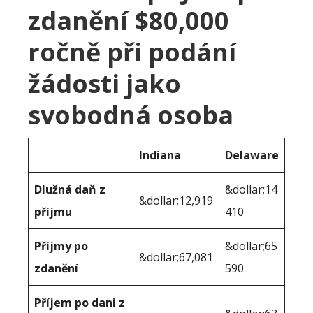
zdanění $80,000
ročně při podání
žádosti jako
svobodná osoba
Indiana
Delaware
Dlužná daň z
&dollar;14
&dollar;12,919
příjmu
410
Příjmy po
&dollar;65
&dollar;67,081
zdanění
590
Příjem po dani z