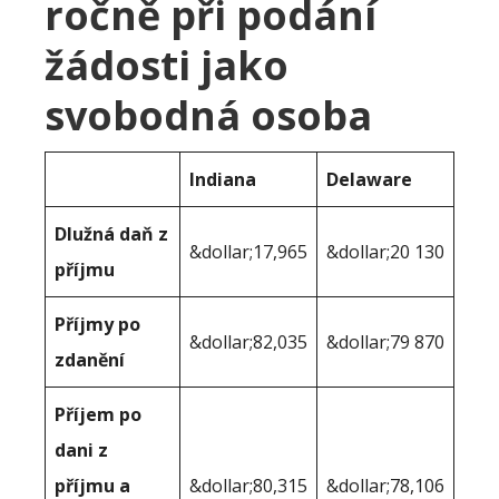
ročně při podání
žádosti jako
svobodná osoba
Indiana
Delaware
Dlužná daň z
&dollar;17,965
&dollar;20 130
příjmu
Příjmy po
&dollar;82,035
&dollar;79 870
zdanění
Příjem po
dani z
příjmu a
&dollar;80,315
&dollar;78,106