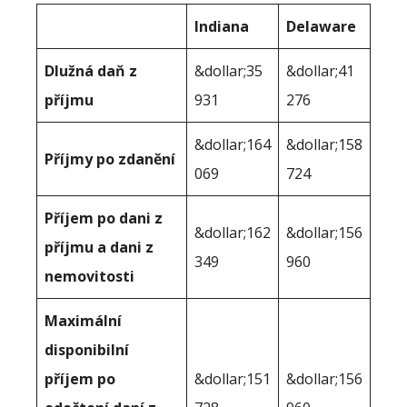
Indiana
Delaware
Dlužná daň z
&dollar;35
&dollar;41
příjmu
931
276
&dollar;164
&dollar;158
Příjmy po zdanění
069
724
Příjem po dani z
&dollar;162
&dollar;156
příjmu a dani z
349
960
nemovitosti
Maximální
disponibilní
příjem po
&dollar;151
&dollar;156