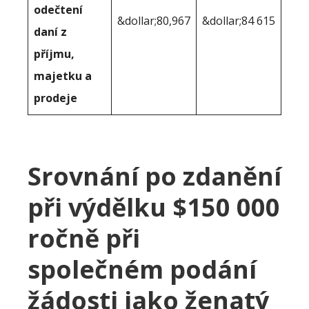
odečtení
&dollar;80,967
&dollar;84 615
daní z
příjmu,
majetku a
prodeje
Srovnání po zdanění
při výdělku $150 000
ročně při
společném podání
žádosti jako ženatý