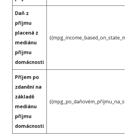
Daň z
příjmu
placená z
{{mpg_income_based_on_state_median
mediánu
příjmu
domácnosti
Příjem po
zdanění na
základě
{{mpg_po_daňovém_příjmu_na_státním
mediánu
příjmu
domácnosti