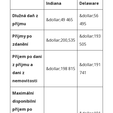
Indiana
Delaware
Dlužná daň z
&dollar;56
&dollar;49 465
příjmu
495
Příjmy po
&dollar;193
&dollar;200,535
zdanění
505
Příjem po dani
z příjmu a
&dollar;191
&dollar;198 815
dani z
741
nemovitosti
Maximální
disponibilní
příjem po