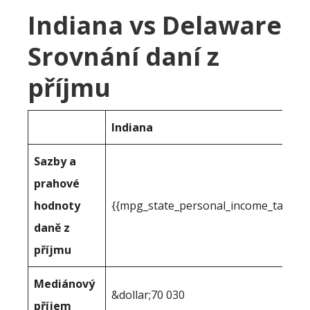
Indiana vs Delaware
Srovnání daní z
příjmu
Indiana
Sazby a
prahové
hodnoty
{{mpg_state_personal_income_taxrate
daně z
příjmu
Mediánový
&dollar;70 030
příjem