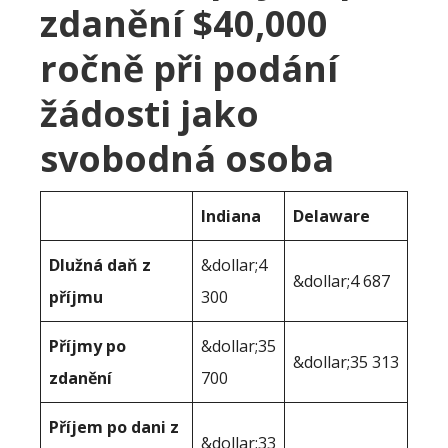
zdanění $40,000
ročně při podání
žádosti jako
svobodná osoba
Indiana
Delaware
Dlužná daň z
&dollar;4
&dollar;4 687
příjmu
300
Příjmy po
&dollar;35
&dollar;35 313
zdanění
700
Příjem po dani z
&dollar;33