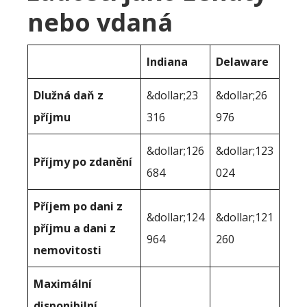
nebo vdaná
Indiana
Delaware
Dlužná daň z
&dollar;23
&dollar;26
příjmu
316
976
&dollar;126
&dollar;123
Příjmy po zdanění
684
024
Příjem po dani z
&dollar;124
&dollar;121
příjmu a dani z
964
260
nemovitosti
Maximální
disponibilní