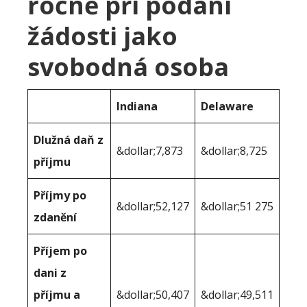
ročně při podání
žádosti jako
svobodná osoba
Indiana
Delaware
Dlužná daň z
&dollar;7,873
&dollar;8,725
příjmu
Příjmy po
&dollar;52,127
&dollar;51 275
zdanění
Příjem po
dani z
příjmu a
&dollar;50,407
&dollar;49,511