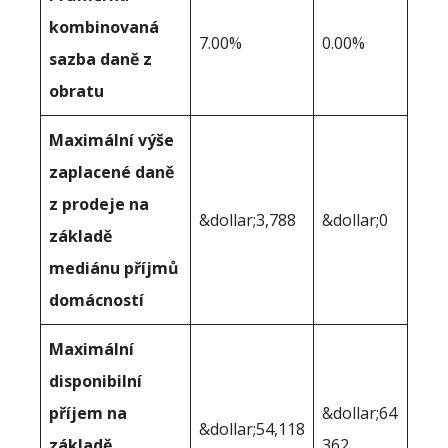
kombinovaná
7.00%
0.00%
sazba daně z
obratu
Maximální výše
zaplacené daně
z prodeje na
&dollar;3,788
&dollar;0
základě
mediánu příjmů
domácností
Maximální
disponibilní
příjem na
&dollar;64
&dollar;54,118
základě
362