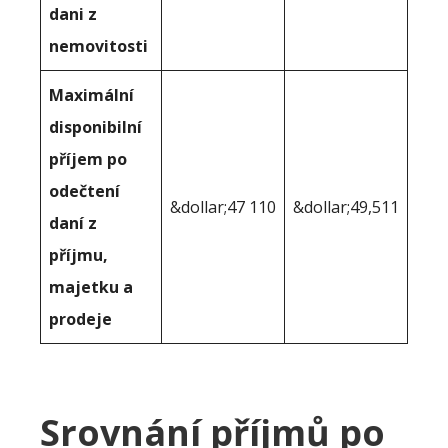
dani z
nemovitosti
Maximální
disponibilní
příjem po
odečtení
&dollar;47 110
&dollar;49,511
daní z
příjmu,
majetku a
prodeje
Srovnání příjmů po