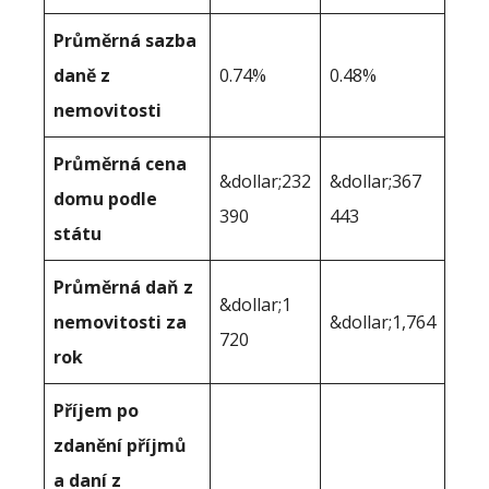
Průměrná sazba
daně z
0.74%
0.48%
nemovitosti
Průměrná cena
&dollar;232
&dollar;367
domu podle
390
443
státu
Průměrná daň z
&dollar;1
nemovitosti za
&dollar;1,764
720
rok
Příjem po
zdanění příjmů
a daní z