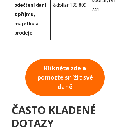
&dollar;191
odečtení daní
&dollar;185 809
741
z příjmu,
majetku a
prodeje
Klikněte zde a
pomozte snížit své
daně
ČASTO KLADENÉ
DOTAZY