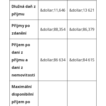
Dlužná daň z
&dollar;11,646
&dollar;13 621
příjmu
Příjmy po
&dollar;88,354
&dollar;86,379
zdanění
Příjem po
dani z
příjmu a
&dollar;86 634
&dollar;84 615
dani z
nemovitosti
Maximální
disponibilní
příjem po