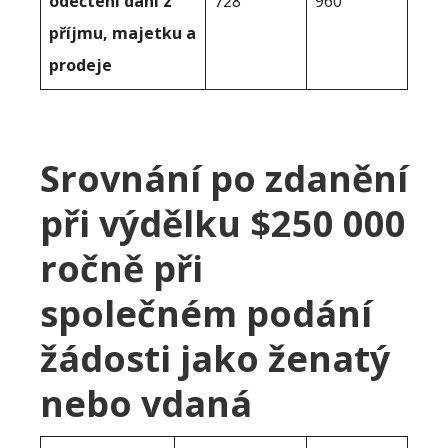
odečtení daní z
728
960
příjmu, majetku a
prodeje
Srovnání po zdanění
při výdělku $250 000
ročně při
společném podání
žádosti jako ženatý
nebo vdaná