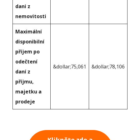
dani z
nemovitosti
Maximální
disponibilní
příjem po
odečtení
&dollar;75,061
&dollar;78,106
daní z
příjmu,
majetku a
prodeje
Klikněte zde a