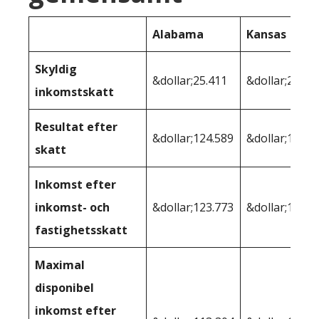
Alabama
Kansas
Skyldig
&dollar;25.411
&dollar;24.52
inkomstskatt
Resultat efter
&dollar;124.589
&dollar;125.4
skatt
Inkomst efter
inkomst- och
&dollar;123.773
&dollar;122.9
fastighetsskatt
Maximal
disponibel
inkomst efter