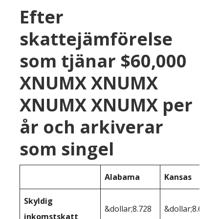
Efter
skattejämförelse
som tjänar $60,000
XNUMX XNUMX
XNUMX XNUMX per
år och arkiverar
som singel
Alabama
Kansas
Skyldig
&dollar;8.728
&dollar;8.603
inkomstskatt