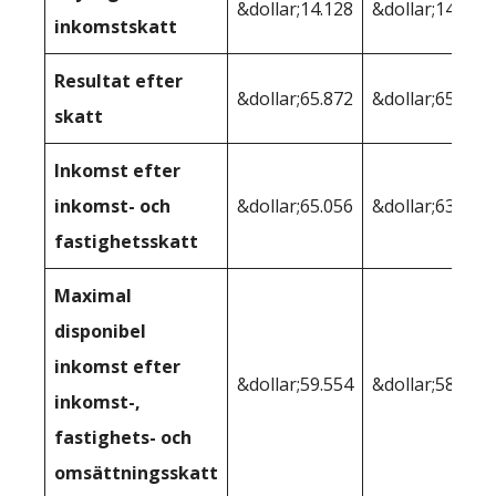
&dollar;14.128
&dollar;14.143
inkomstskatt
Resultat efter
&dollar;65.872
&dollar;65.857
skatt
Inkomst efter
inkomst- och
&dollar;65.056
&dollar;63.371
fastighetsskatt
Maximal
disponibel
inkomst efter
&dollar;59.554
&dollar;58.299
inkomst-,
fastighets- och
omsättningsskatt