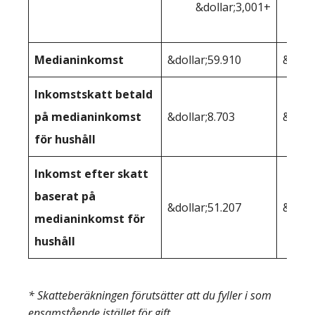
&dollar;3,001+
Medianinkomst
&dollar;59.910
&dolla
Inkomstskatt betald
på medianinkomst
&dollar;8.703
&dolla
för hushåll
Inkomst efter skatt
baserat på
&dollar;51.207
&dolla
medianinkomst för
hushåll
* Skatteberäkningen förutsätter att du fyller i som
ensamstående istället för gift.