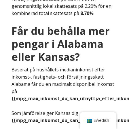
genomsnittlig lokal skattesats på 2.20% för en
kombinerad total skattesats på
8.70%
.
Får du behålla mer
pengar i Alabama
eller Kansas?
Baserat på hushållets medianinkomst efter
inkomst-, fastighets- och försäljningsskatt
Alabama får du en maximalt disponibel inkomst
på
{{mpg_max_inkomst_du_kan_utnyttja_efter_inkoms
Som jämförelse ger Kansas dig
{{mpg_max_inkomst_du_kan_utnyttja_efter_inkoms
Swedish