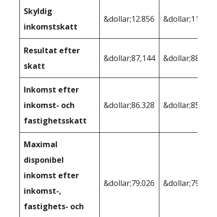
Skyldig
&dollar;12.856
&dollar;11.623
inkomstskatt
Resultat efter
&dollar;87,144
&dollar;88.377
skatt
Inkomst efter
inkomst- och
&dollar;86.328
&dollar;85.891
fastighetsskatt
Maximal
disponibel
inkomst efter
&dollar;79.026
&dollar;79.017
inkomst-,
fastighets- och