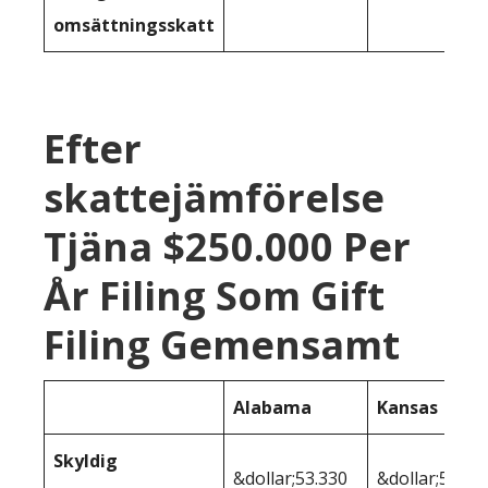
omsättningsskatt
Efter
skattejämförelse
Tjäna $250.000 Per
År Filing Som Gift
Filing Gemensamt
Alabama
Kansas
Skyldig
&dollar;53.330
&dollar;53,14