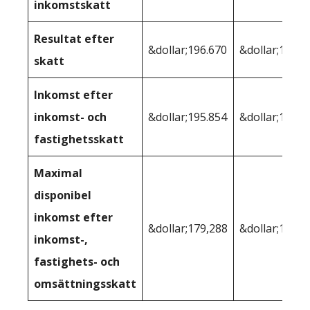
inkomstskatt
Resultat efter
&dollar;196.670
&dollar;196.8
skatt
Inkomst efter
inkomst- och
&dollar;195.854
&dollar;194,3
fastighetsskatt
Maximal
disponibel
inkomst efter
&dollar;179,288
&dollar;178.8
inkomst-,
fastighets- och
omsättningsskatt