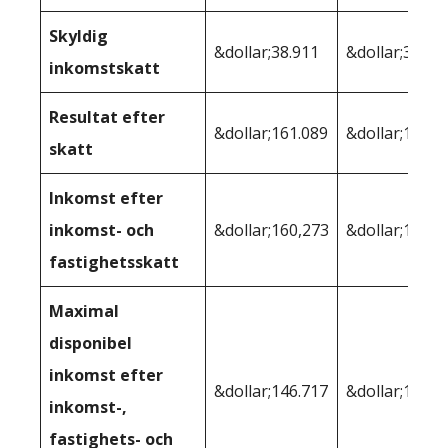
Skyldig
&dollar;38.911
&dollar;38.37
inkomstskatt
Resultat efter
&dollar;161.089
&dollar;161.6
skatt
Inkomst efter
inkomst- och
&dollar;160,273
&dollar;159,1
fastighetsskatt
Maximal
disponibel
inkomst efter
&dollar;146.717
&dollar;146.4
inkomst-,
fastighets- och