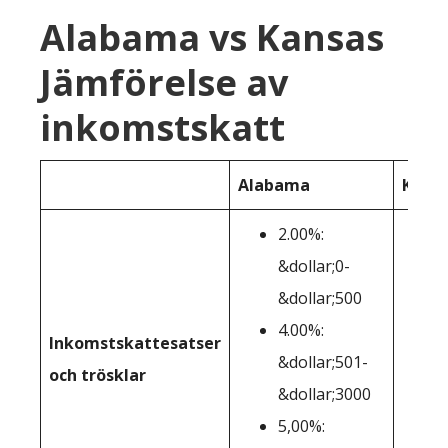
Alabama vs Kansas
Jämförelse av
inkomstskatt
Alabama
Kans
2.00%:
&dollar;0-
&dollar;500
4.00%:
Inkomstskattesatser
&dollar;501-
och trösklar
&dollar;3000
5,00%: