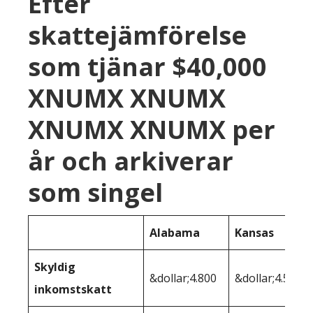
Efter
skattejämförelse
som tjänar $40,000
XNUMX XNUMX
XNUMX XNUMX per
år och arkiverar
som singel
Alabama
Kansas
Skyldig
&dollar;4.800
&dollar;4.535
inkomstskatt