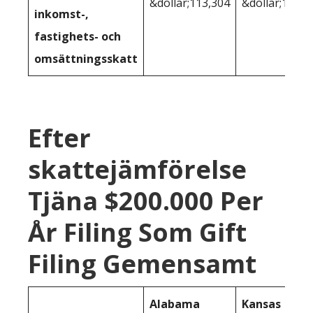
&dollar;113,304
&dollar;113,1
inkomst-,
fastighets- och
omsättningsskatt
Efter
skattejämförelse
Tjäna $200.000 Per
År Filing Som Gift
Filing Gemensamt
Alabama
Kansas