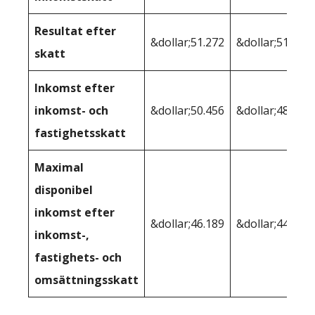
Resultat efter
&dollar;51.272
&dollar;51.397
skatt
Inkomst efter
inkomst- och
&dollar;50.456
&dollar;48.911
fastighetsskatt
Maximal
disponibel
inkomst efter
&dollar;46.189
&dollar;44.997
inkomst-,
fastighets- och
omsättningsskatt