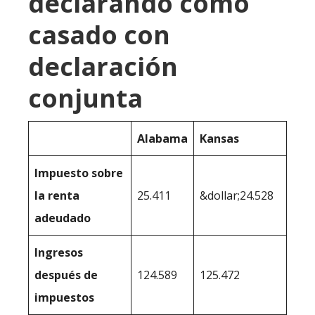
declarando como
casado con
declaración
conjunta
Alabama
Kansas
Impuesto sobre
la renta
25.411
&dollar;24.528
adeudado
Ingresos
después de
124.589
125.472
impuestos