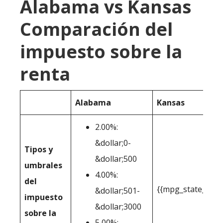
Alabama vs Kansas
Comparación del
impuesto sobre la
renta
Alabama
Kansas
2.00%:
&dollar;0-
Tipos y
&dollar;500
umbrales
4.00%:
del
{{mpg_state_pers
&dollar;501-
impuesto
&dollar;3000
sobre la
5,00%: