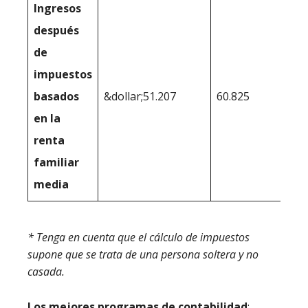
Ingresos
después
de
impuestos
basados
&dollar;51.207
60.825
en la
renta
familiar
media
* Tenga en cuenta que el cálculo de impuestos
supone que se trata de una persona soltera y no
casada.
Los mejores programas de contabilidad
: