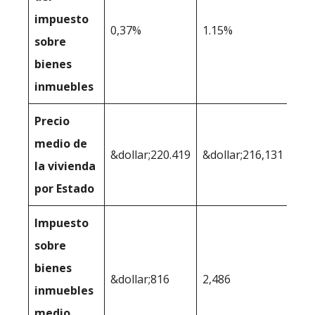
impuesto
0,37%
1.15%
sobre
bienes
inmuebles
Precio
medio de
&dollar;220.419
&dollar;216,131
la vivienda
por Estado
Impuesto
sobre
bienes
&dollar;816
2,486
inmuebles
medio