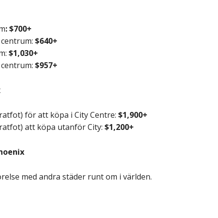
um
:
$700+
 centrum:
$640+
um:
$1,030+
 centrum:
$957+
x
atfot) för att köpa i City Centre:
$1,900+
atfot) att köpa utanför City:
$1,200+
hoenix
örelse med andra städer runt om i världen.