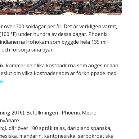
 över 300 soldagar per år. Det är verkligen varmt,
100 °F) under hundra av dessa dagar. Phoenix
av indianerna Hohokam som byggde hela 135 mil
 och försörja sina byar.
oenix, kommer de olika kostnaderna som anges nedan
t beslut om vilka kostnader som är förknippade med
na
.
ning 2016). Befolkningen i Phoenix Metro
invånare.
cto).
där över 100 språk talas, däribland spanska,
amesiska, mandarin, kantonesiska, serbokroatiska