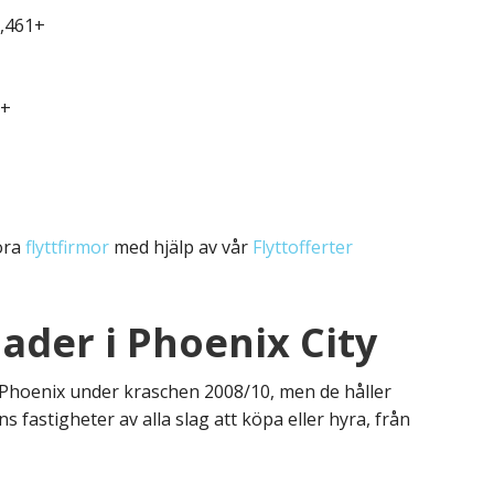
1,461+
6+
öra
flyttfirmor
med hjälp av vår
Flyttofferter
ader i Phoenix City
 Phoenix under kraschen 2008/10, men de håller
s fastigheter av alla slag att köpa eller hyra, från