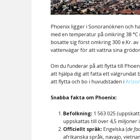
Phoenix ligger i Sonoranöknen och har
med en temperatur på omkring 38 °C (
bosatte sig först omkring 300 e.Kr. 
vattenvägar för att vattna sina grödor
Om du funderar på att flytta till Ph
att hjälpa dig att fatta ett välgrunda
att flytta och bo i huvudstaden i
Arizo
Snabba fakta om Phoenix:
Befolkning:
1 563 025 (uppskatt
uppskattas till över 4,5 miljoner 
Officiellt språk:
Engelska (
de fa
afrikanska språk, navajo, vietn