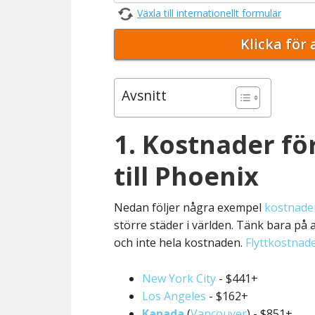
Växla till internationellt formulär
Avsnitt
1. Kostnader för
till Phoenix
Nedan följer några exempel
kostnader
större städer i världen. Tänk bara på
och inte hela kostnaden.
Flyttkostnade
New York City
- $441+
Los Angeles
- $162+
Kanada
(
Vancouver
) - $851+