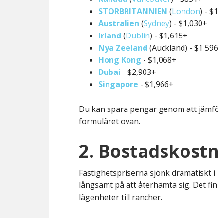
STORBRITANNIEN
(
London
) - $
Australien
(
Sydney
) - $1,030+
Irland
(
Dublin
) - $1,615+
Nya Zeeland
(Auckland) - $1 59
Hong Kong
- $1,068+
Dubai
- $2,903+
Singapore
- $1,966+
Du kan spara pengar genom att jämf
formuläret ovan.
2. Bostadskostn
Fastighetspriserna sjönk dramatiskt i
långsamt på att återhämta sig. Det finn
lägenheter till rancher.