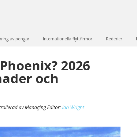
öring av pengar
Internationella flyttfirmor
Rederier
l Phoenix? 2026
nader och
trollerad av Managing Editor:
Ian Wright