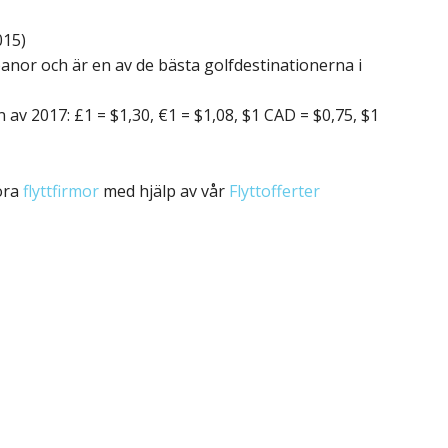
015)
anor och är en av de bästa golfdestinationerna i
n av 2017: £1 = $1,30, €1 = $1,08, $1 CAD = $0,75, $1
öra
flyttfirmor
med hjälp av vår
Flyttofferter