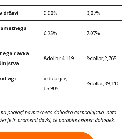
v državi
0,00%
0,07%
prometnega
6.25%
7.07%
tnega davka
&dollar;4,119
&dollar;2,765
injstva
podlagi
v dolarjev;
&dollar;39,110
65.905
una na podlagi povprečnega dohodka gospodinjstva, nato
enje in prometni davki, če porabite celoten dohodek.