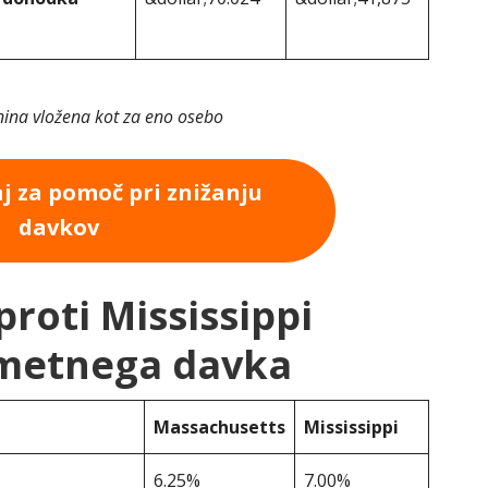
ina vložena kot za eno osebo
aj za pomoč pri znižanju
davkov
roti Mississippi
ometnega davka
Massachusetts
Mississippi
6.25%
7.00%