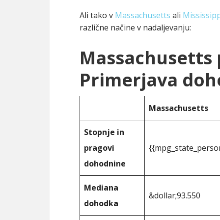
Ali tako v
Massachusetts
ali
Mississipp
različne načine v nadaljevanju:
Massachusetts p
Primerjava doh
Massachusetts
Stopnje in
pragovi
{{mpg_state_perso
dohodnine
Mediana
&dollar;93.550
dohodka