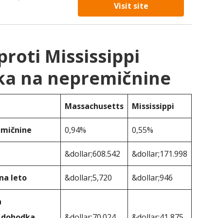
Visit site
roti Mississippi
ka na nepremičnine
Massachusetts
Mississippi
emičnine
0,94%
0,55%
&dollar;608.542
&dollar;171.998
na leto
&dollar;5,720
&dollar;946
a
e dohodka
&dollar;70.024
&dollar;41,875