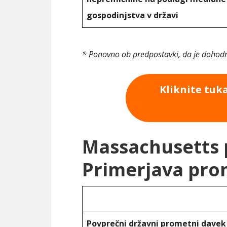
gospodinjstva v državi
* Ponovno ob predpostavki, da je dohodn
Kliknite tuk
Massachusetts p
Primerjava pr
Povprečni državni prometni davek