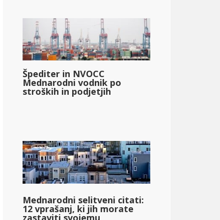
Špediter in NVOCC
Mednarodni vodnik po
stroških in podjetjih
Mednarodni selitveni citati:
12 vprašanj, ki jih morate
zastaviti svojemu