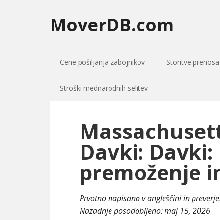
MoverDB.com
Cene pošiljanja zabojnikov
Storitve prenosa
Stroški mednarodnih selitev
Massachusetts
Davki: Davki:
premoženje i
Prvotno napisano v angleščini in preverj
Nazadnje posodobljeno:
maj 15, 2026