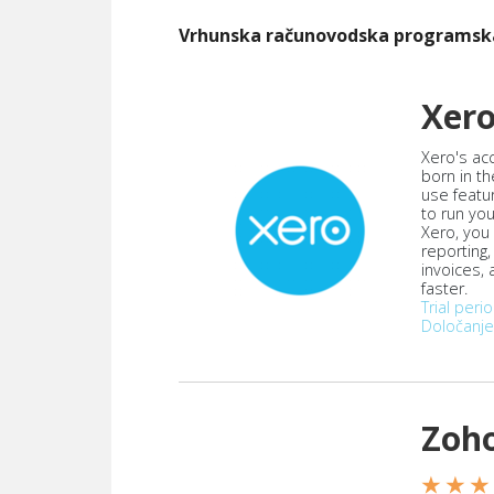
Vrhunska računovodska programs
Xer
Xero's ac
born in th
use featu
to run yo
Xero, you
reporting
invoices,
faster.
Trial peri
Določanje
Zoh
★ ★ ★