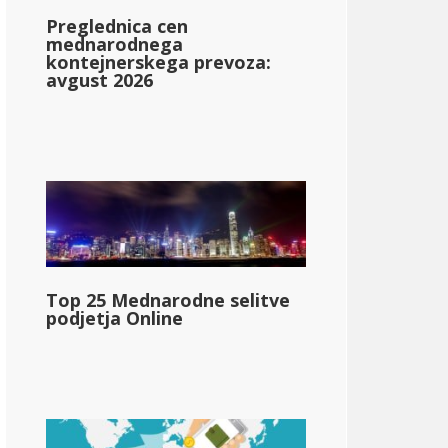
Preglednica cen
mednarodnega
kontejnerskega prevoza:
avgust 2026
ippi
Top 25 Mednarodne selitve
tate_personal_income_tax rate_range_2}}
podjetja Online
;48.610