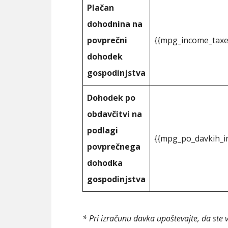
Plačan
dohodnina na
povprečni
{{mpg_income_taxe
dohodek
gospodinjstva
Dohodek po
obdavčitvi na
podlagi
{{mpg_po_davkih_i
povprečnega
dohodka
gospodinjstva
* Pri izračunu davka upoštevajte, da ste 