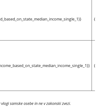
d_based_on_state_median_income_single_1}}
{{mpg_i
ncome_based_on_state_median_income_single_1}}
{{mpg_p
v vlogi samske osebe in ne v zakonski zvezi.