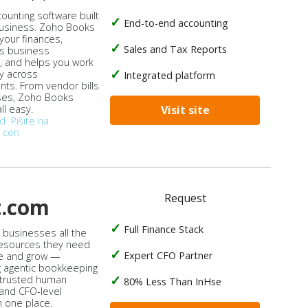
ounting software built
End-to-end accounting
business. Zoho Books
our finances,
Sales and Tax Reports
s business
, and helps you work
ly across
Integrated platform
ts. From vendor bills
ses, Zoho Books
ll easy.
Visit site
od
Pišite na
 cen
Request
t.com
Full Finance Stack
s businesses all the
 resources they need
Expert CFO Partner
e and grow —
 agentic bookkeeping
 trusted human
80% Less Than InHse
 and CFO-level
n one place.