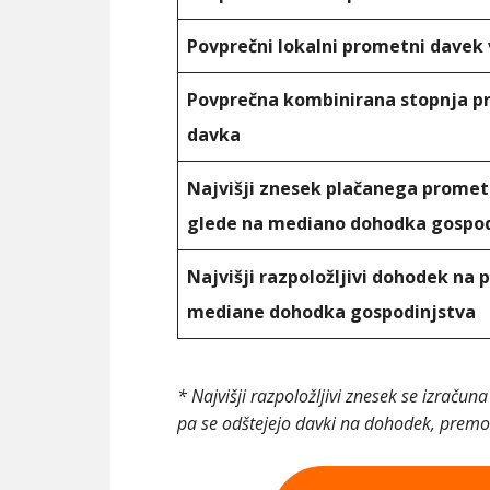
Povprečni lokalni prometni davek 
Povprečna kombinirana stopnja 
davka
Najvišji znesek plačanega prome
glede na mediano dohodka gospod
Najvišji razpoložljivi dohodek na 
mediane dohodka gospodinjstva
* Najvišji razpoložljivi znesek se izrač
pa se odštejejo davki na dohodek, premož