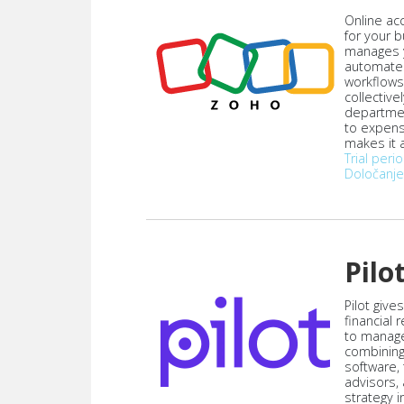
Online acc
for your 
manages y
automate
workflows
collective
departmen
to expen
makes it a
Trial peri
Določanje
Pilo
Pilot give
financial
to manag
combining
software,
advisors,
strategy i