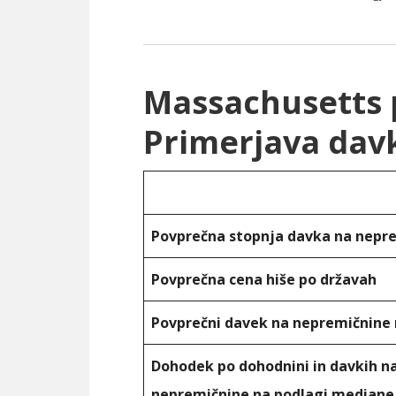
Massachusetts p
Primerjava dav
Povprečna stopnja davka na nepr
Povprečna cena hiše po državah
Povprečni davek na nepremičnine 
Dohodek po dohodnini in davkih n
nepremičnine na podlagi median