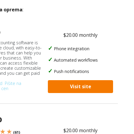
ka oprema
:
o
$20.00 monthly
counting software is
e cloud, with easy-to-
Phone integration
res that can help you
ur business. With
Automated workflows
 can access flexible
, create customizable
Push notifications
 and you can get paid
od
Pišite na
Visit site
 cen
o
$20.00 monthly
 ★ ★
(61)