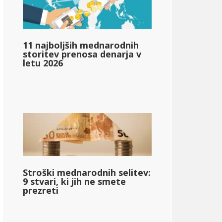
ncome_taxed_based_on_state_median_income_single_2}}
11 najboljših mednarodnih
storitev prenosa denarja v
letu 2026
o_davkih_income_based_on_state_median_income_single_2
Stroški mednarodnih selitev:
9 stvari, ki jih ne smete
prezreti