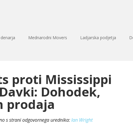
 denarja
Mednarodni Movers
Ladjarska podjetja
D
 proti Mississippi
 Davki: Dohodek,
n prodaja
eno s strani odgovornega urednika:
Ian Wright