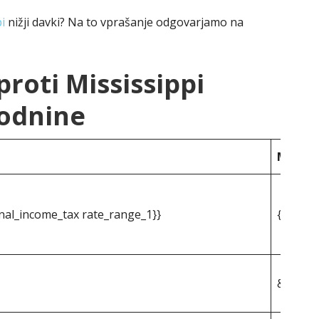
i
nižji davki? Na to vprašanje odgovarjamo na
roti Mississippi
odnine
Mississ
nal_income_tax rate_range_1}}
{{mpg_s
&dollar