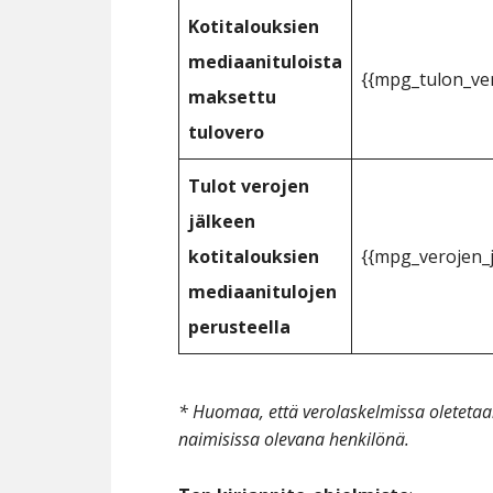
Kotitalouksien
mediaanituloista
{{mpg_tulon_ver
maksettu
tulovero
Tulot verojen
jälkeen
kotitalouksien
{{mpg_verojen_j
mediaanitulojen
perusteella
* Huomaa, että verolaskelmissa oleteta
naimisissa olevana henkilönä.