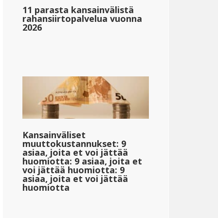
11 parasta kansainvälistä
rahansiirtopalvelua vuonna
2026
_1}}
{{mpg_tulon_verotuksen_sallittu_valtion_keskitulon_p
}
{{mpg_veronjälkeinen_tulo_valtion_keskitulon_perust
Kansainväliset
muuttokustannukset: 9
asiaa, joita et voi jättää
huomiotta: 9 asiaa, joita et
voi jättää huomiotta: 9
asiaa, joita et voi jättää
huomiotta