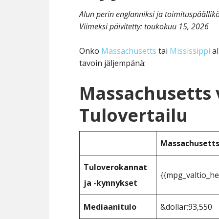
Alun perin englanniksi ja toimituspäälli
Viimeksi päivitetty:
toukokuu 15, 2026
Onko
Massachusetts
tai
Mississippi
al
tavoin jäljempänä:
Massachusetts v
Tulovertailu
Massachusett
Tuloverokannat
{{mpg_valtio_he
ja -kynnykset
Mediaanitulo
&dollar;93,550