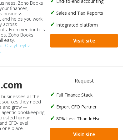
End-to-end accounting
business. Zoho Books
our finances,
Sales and Tax Reports
s business
, and helps you work
ly across
Integrated platform
ts. From vendor bills
ses, Zoho Books
ll easy.
Visit site
od
Ota yhteyttä
u
Request
t.com
Full Finance Stack
s businesses all the
 resources they need
Expert CFO Partner
e and grow —
 agentic bookkeeping
 trusted human
80% Less Than InHse
 and CFO-level
n one place.
Visit site