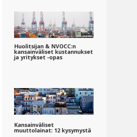
Huolitsijan & NVOCC:n
kansainväliset kustannukset
ja yritykset -opas
Kansainväliset
muuttolainat: 12 kysymystä