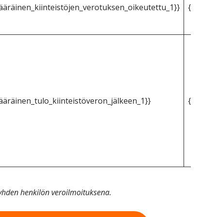
äräinen_kiinteistöjen_verotuksen_oikeutettu_1}}
{{mpg_k
äräinen_tulo_kiinteistöveron_jälkeen_1}}
{{mpg_k
n yhden henkilön veroilmoituksena.