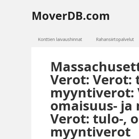
MoverDB.com
Konttien laivaushinnat
Rahansiirtopalvelut
Massachusetts
Verot: Verot: 
myyntiverot: V
omaisuus- ja 
Verot: tulo-, 
myyntiverot