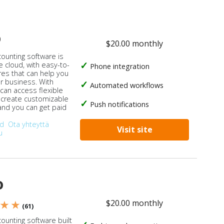
o
$20.00 monthly
counting software is
e cloud, with easy-to-
Phone integration
res that can help you
ur business. With
Automated workflows
 can access flexible
, create customizable
Push notifications
 and you can get paid
od
Ota yhteyttä
Visit site
u
o
$20.00 monthly
 ★ ★
(61)
ounting software built