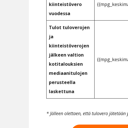
kiinteistövero
{{mpg_keskimä
vuodessa
Tulot tuloverojen
ja
kiinteistöverojen
jälkeen valtion
{{mpg_keskimä
kotitalouksien
mediaanitulojen
perusteella
laskettuna
* Jälleen olettaen, että tulovero jätetää