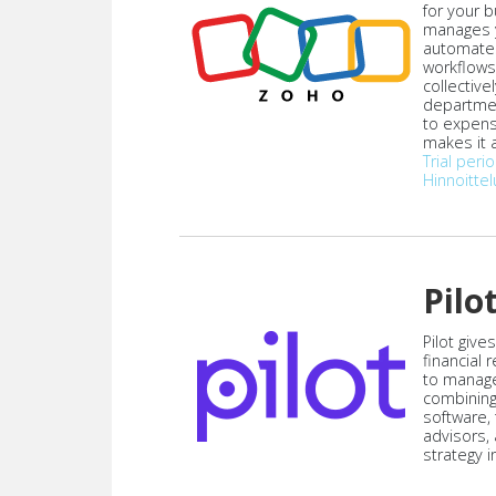
for your 
manages y
automate
workflows
collective
departmen
to expen
makes it a
Trial peri
Hinnoittel
Pilo
Pilot give
financial
to manag
combining
software,
advisors,
strategy i