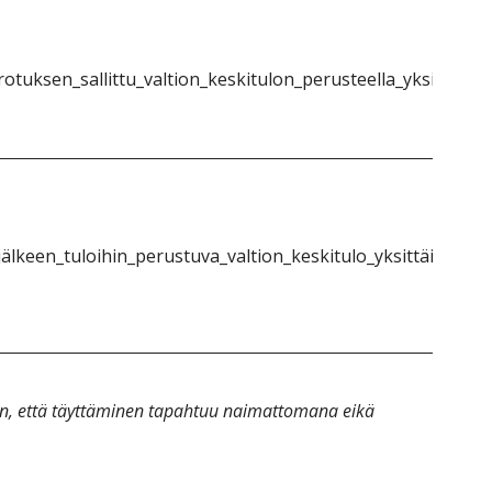
otuksen_sallittu_valtion_keskitulon_perusteella_yksittäinen
älkeen_tuloihin_perustuva_valtion_keskitulo_yksittäinen_1}
an, että täyttäminen tapahtuu naimattomana eikä