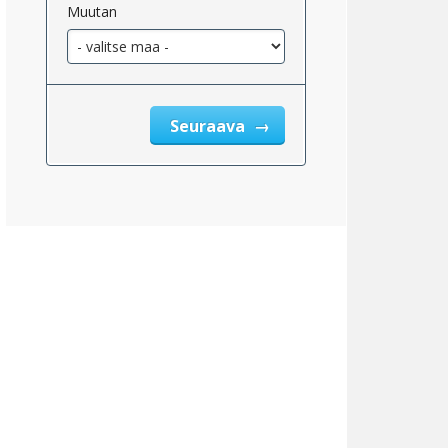
Muutan
eskimääräinen_kiinteistöjen_verotukseen_oikeutettu_2}}
Seuraava
eskimääräinen_tulo_kiinteistöveron_jälkeen_2}}