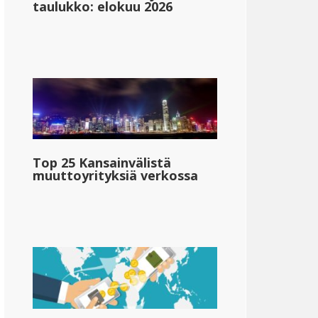
taulukko: elokuu 2026
Top 25 Kansainvälistä
muuttoyrityksiä verkossa
Mississippi
{{mpg_valtio_henkilökohtainen_veroaste_alue_2}}
&dollar;48,610