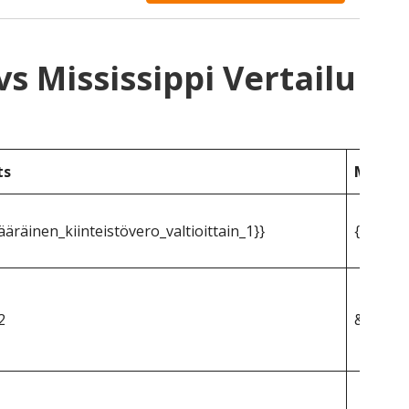
s Mississippi Vertailu
ts
Mississ
räinen_kiinteistövero_valtioittain_1}}
{{mpg_k
2
&dollar