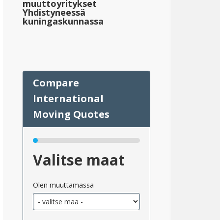
muuttoyritykset
Yhdistyneessä
kuningaskunnassa
ippi
eskimääräinen_kiinteistövero_valtioittain_2}}
Valitse maat
;171,998
Olen muuttamassa