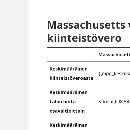
Massachusetts v
kiinteistövero
Massachuset
Keskimääräinen
{{mpg_keskimää
kiinteistöveroaste
Keskimääräinen
talon hinta
&dollar;608,54
osavaltioittain
Keskimääräinen