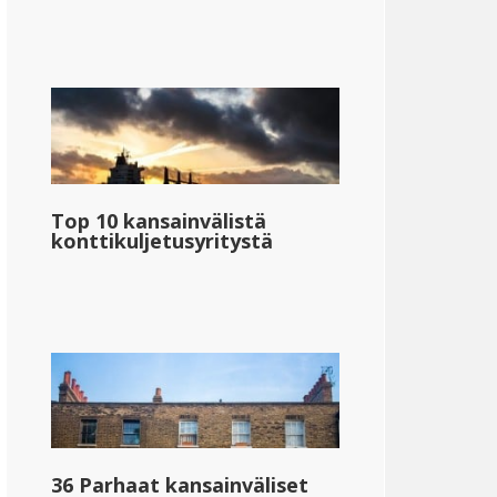
Top 10 kansainvälistä
konttikuljetusyritystä
36 Parhaat kansainväliset