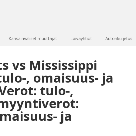
Kansainväliset muuttajat
Laivayhtiöt
Autonkuljetus
 vs Mississippi
tulo-, omaisuus- ja
erot: tulo-,
myyntiverot:
omaisuus- ja