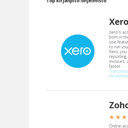
Top kirjanpito-ohjelmisto
:
Xer
Xero's ac
born in th
use featu
to run yo
Xero, you
reporting
invoices,
faster.
Trial peri
Hinnoittel
Zoh
★ ★ ★
Online acc