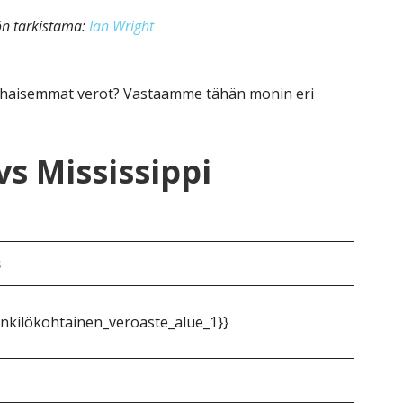
kön tarkistama:
Ian Wright
haisemmat verot? Vastaamme tähän monin eri
s Mississippi
s
nkilökohtainen_veroaste_alue_1}}