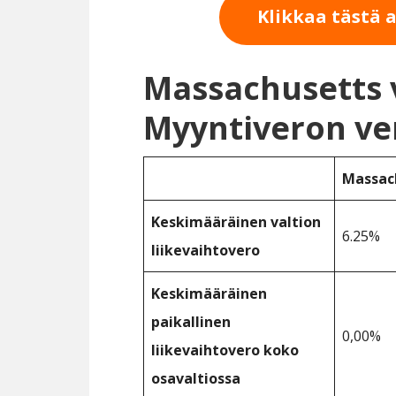
Klikkaa tästä 
Massachusetts v
Myyntiveron ve
Massac
Keskimääräinen valtion
6.25%
liikevaihtovero
Keskimääräinen
paikallinen
0,00%
liikevaihtovero koko
osavaltiossa