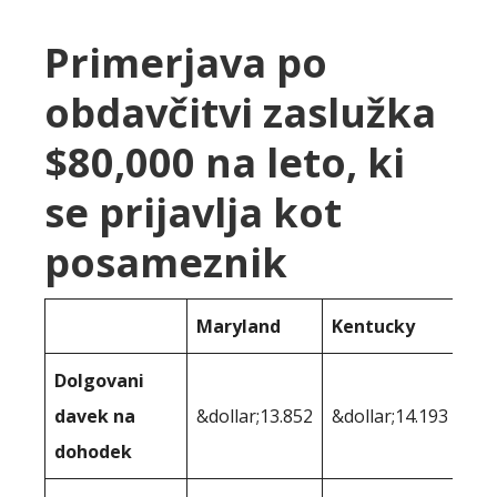
Primerjava po
obdavčitvi zaslužka
$80,000 na leto, ki
se prijavlja kot
posameznik
Maryland
Kentucky
Dolgovani
davek na
&dollar;13.852
&dollar;14.193
dohodek