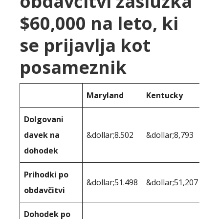
obdavčitvi zaslužka
$60,000 na leto, ki
se prijavlja kot
posameznik
Maryland
Kentucky
Dolgovani
davek na
&dollar;8.502
&dollar;8,793
dohodek
Prihodki po
&dollar;51.498
&dollar;51,207
obdavčitvi
Dohodek po