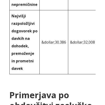
nepremičnine
Najvišji
razpoložljivi
dogovorek po
davkih na
&dollar;30.386
&dollar;32,008
dohodek,
premoženje
in prometni
davek
Primerjava po