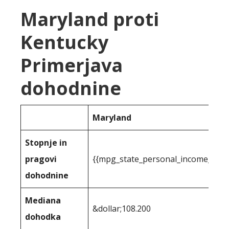
Maryland proti
Kentucky
Primerjava
dohodnine
Maryland
Stopnje in
pragovi
{{mpg_state_personal_income_tax r
dohodnine
Mediana
&dollar;108.200
dohodka