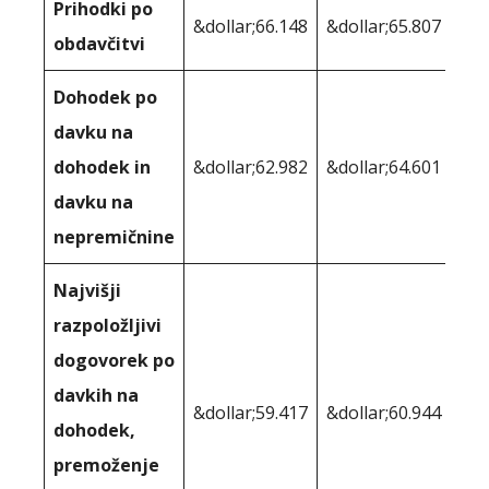
Prihodki po
&dollar;66.148
&dollar;65.807
obdavčitvi
Dohodek po
davku na
dohodek in
&dollar;62.982
&dollar;64.601
davku na
nepremičnine
Najvišji
razpoložljivi
dogovorek po
davkih na
&dollar;59.417
&dollar;60.944
dohodek,
premoženje