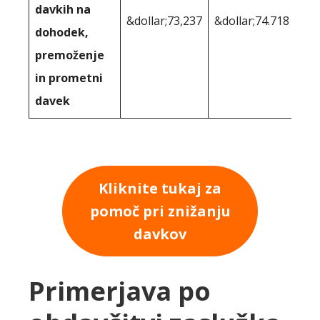
davkih na
&dollar;73,237
&dollar;74.718
dohodek,
premoženje
in prometni
davek
Kliknite tukaj za
pomoč pri znižanju
davkov
Primerjava po