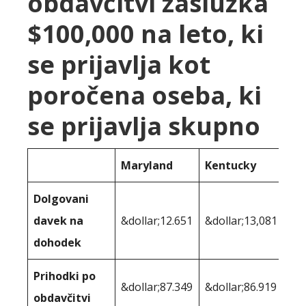
obdavčitvi zaslužka
$100,000 na leto, ki
se prijavlja kot
poročena oseba, ki
se prijavlja skupno
Maryland
Kentucky
Dolgovani
davek na
&dollar;12.651
&dollar;13,081
dohodek
Prihodki po
&dollar;87.349
&dollar;86.919
obdavčitvi