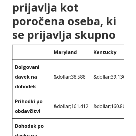
prijavlja kot
poročena oseba, ki
se prijavlja skupno
Maryland
Kentucky
Dolgovani
davek na
&dollar;38.588
&dollar;39,136
dohodek
Prihodki po
&dollar;161.412
&dollar;160.864
obdavčitvi
Dohodek po
davku na