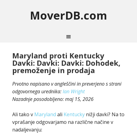
MoverDB.com
Maryland proti Kentucky
Davki: Davki: Davki: Dohodek,
premoženje in prodaja
Prvotno napisano v angleščini in preverjeno s strani
odgovornega urednika:
Ian Wright
Nazadnje posodobljeno:
maj 15, 2026
Ali tako v
Maryland
ali
Kentucky
nižji davki? Na to
vprašanje odgovarjamo na različne načine v
nadaljevanju: