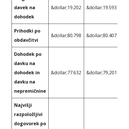
davek na
&dollar;19.202
&dollar;19.593
dohodek
Prihodki po
&dollar;80.798
&dollar;80.407
obdavčitvi
Dohodek po
davku na
dohodek in
&dollar;77.632
&dollar;79,201
davku na
nepremičnine
Najvišji
razpoložljivi
dogovorek po