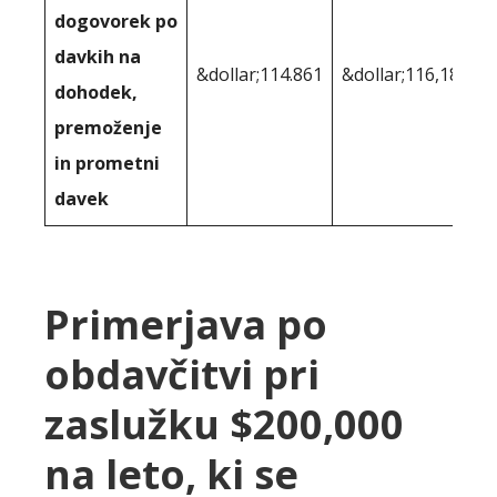
dogovorek po
davkih na
&dollar;114.861
&dollar;116,187
dohodek,
premoženje
in prometni
davek
Primerjava po
obdavčitvi pri
zaslužku $200,000
na leto, ki se