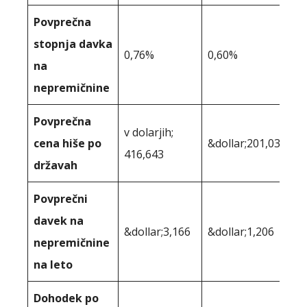
Povprečna
stopnja davka
0,76%
0,60%
na
nepremičnine
Povprečna
v dolarjih;
cena hiše po
&dollar;201,033
416,643
državah
Povprečni
davek na
&dollar;3,166
&dollar;1,206
nepremičnine
na leto
Dohodek po