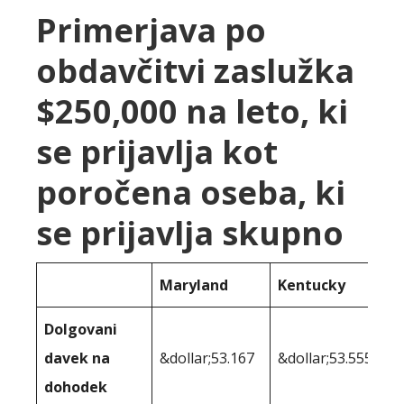
Primerjava po
obdavčitvi zaslužka
$250,000 na leto, ki
se prijavlja kot
poročena oseba, ki
se prijavlja skupno
Maryland
Kentucky
Dolgovani
davek na
&dollar;53.167
&dollar;53.555
dohodek