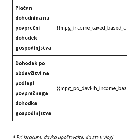
Plačan
dohodnina na
povprečni
{{mpg_income_taxed_based_on_stat
dohodek
gospodinjstva
Dohodek po
obdavčitvi na
podlagi
{{mpg_po_davkih_income_based_on_
povprečnega
dohodka
gospodinjstva
* Pri izračunu davka upoštevajte, da ste v vlogi