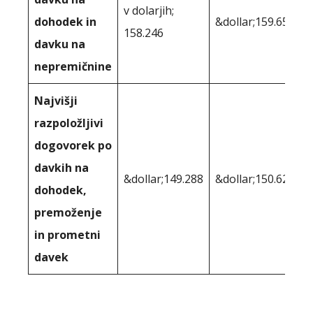
v dolarjih;
dohodek in
&dollar;159.658
158.246
davku na
nepremičnine
Najvišji
razpoložljivi
dogovorek po
davkih na
&dollar;149.288
&dollar;150.621
dohodek,
premoženje
in prometni
davek