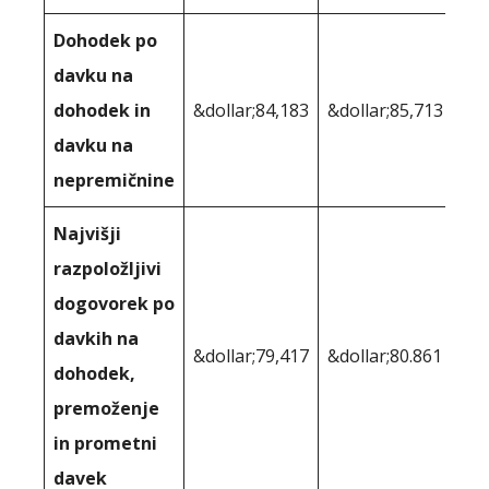
Dohodek po
davku na
dohodek in
&dollar;84,183
&dollar;85,713
davku na
nepremičnine
Najvišji
razpoložljivi
dogovorek po
davkih na
&dollar;79,417
&dollar;80.861
dohodek,
premoženje
in prometni
davek