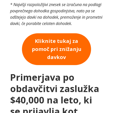
* Najvišji razpoložljivi znesek se izračuna na podlagi
povprečnega dohodka gospodinjstva, nato pa se
odštejejo davki na dohodek, premoženje in prometni
davki, če porabite celoten dohodek.
Kliknite tukaj za
pomoč pri znižanju
davkov
Primerjava po
obdavčitvi zaslužka
$40,000 na leto, ki
se prijavlja kot