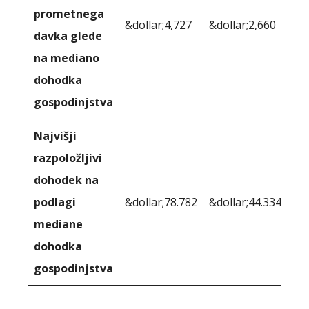
prometnega
&dollar;4,727
&dollar;2,660
davka glede
na mediano
dohodka
gospodinjstva
Najvišji
razpoložljivi
dohodek na
podlagi
&dollar;78.782
&dollar;44.334
mediane
dohodka
gospodinjstva