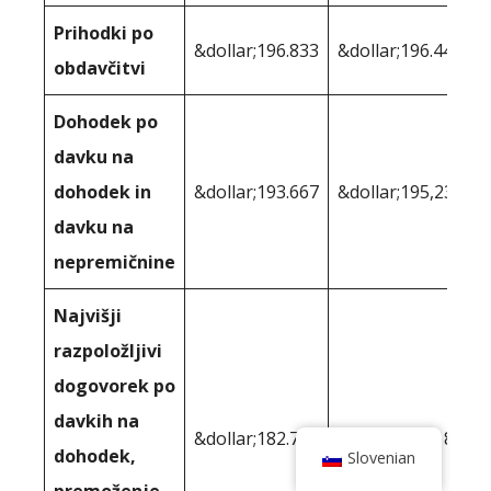
Prihodki po
&dollar;196.833
&dollar;196.445
obdavčitvi
Dohodek po
davku na
dohodek in
&dollar;193.667
&dollar;195,239
davku na
nepremičnine
Najvišji
razpoložljivi
dogovorek po
davkih na
&dollar;182.704
&dollar;184,188
dohodek,
Slovenian
premoženje