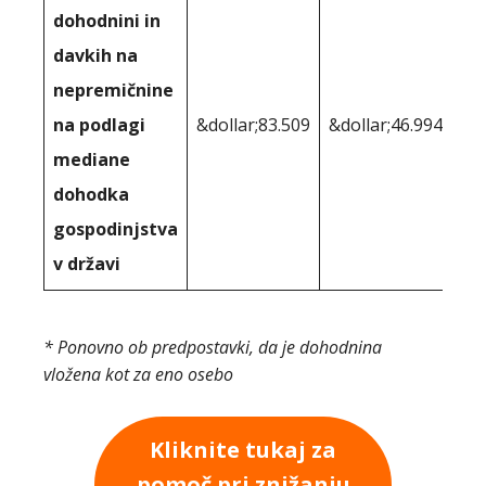
dohodnini in
davkih na
nepremičnine
na podlagi
&dollar;83.509
&dollar;46.994
mediane
dohodka
gospodinjstva
v državi
* Ponovno ob predpostavki, da je dohodnina
vložena kot za eno osebo
Kliknite tukaj za
pomoč pri znižanju