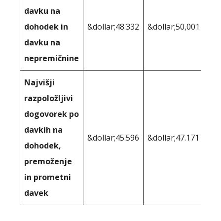
davku na
dohodek in
&dollar;48.332
&dollar;50,001
davku na
nepremičnine
Najvišji
razpoložljivi
dogovorek po
davkih na
&dollar;45.596
&dollar;47.171
dohodek,
premoženje
in prometni
davek