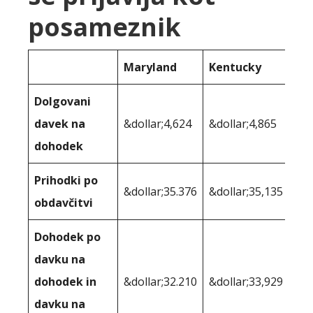
posameznik
Maryland
Kentucky
Dolgovani
davek na
&dollar;4,624
&dollar;4,865
dohodek
Prihodki po
&dollar;35.376
&dollar;35,135
obdavčitvi
Dohodek po
davku na
dohodek in
&dollar;32.210
&dollar;33,929
davku na