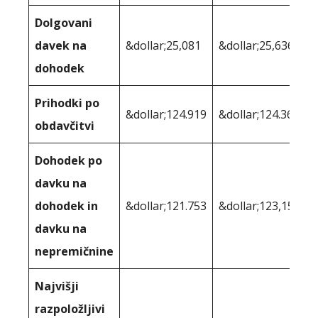
Dolgovani
davek na
&dollar;25,081
&dollar;25,636
dohodek
Prihodki po
&dollar;124.919
&dollar;124.364
obdavčitvi
Dohodek po
davku na
dohodek in
&dollar;121.753
&dollar;123,158
davku na
nepremičnine
Najvišji
razpoložljivi