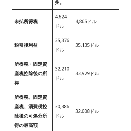
州。
4,624
未払所得税
4,865ドル
ドル
35,376
税引後利益
35,135ドル
ドル
所得税・固定資
32,210
産税控除後の所
33,929ドル
ドル
得
所得税、固定資
産税、消費税控
30,386
32,008ドル
除後の可処分所
ドル
得の最高額