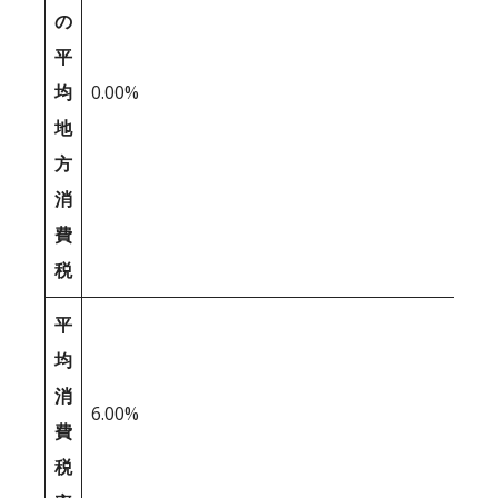
の
平
均
0.00%
地
方
消
費
税
平
均
消
6.00%
費
税