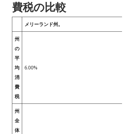
費税の比較
メリーランド州。
州
の
平
均
6.00%
消
費
税
州
全
体