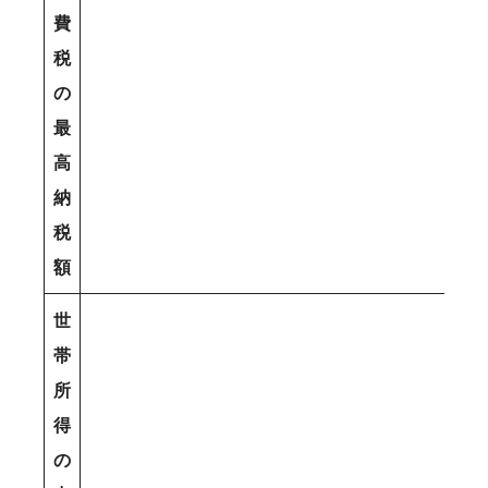
費
税
の
最
高
納
税
額
世
帯
所
得
の