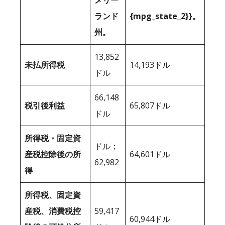
メリー
ランド
{mpg_state_2}}。
州。
13,852
未払所得税
14,193ドル
ドル
66,148
税引後利益
65,807ドル
ドル
所得税・固定資
ドル；
産税控除後の所
64,601ドル
62,982
得
所得税、固定資
産税、消費税控
59,417
60,944ドル