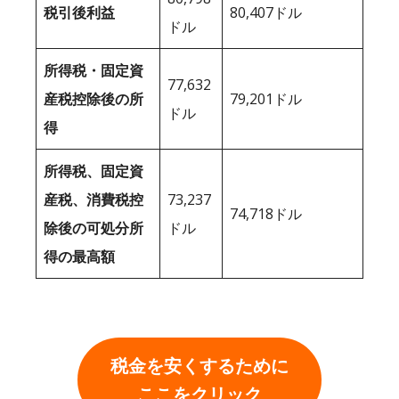
税引後利益
80,407ドル
ドル
所得税・固定資
77,632
産税控除後の所
79,201ドル
ドル
得
所得税、固定資
産税、消費税控
73,237
74,718ドル
除後の可処分所
ドル
得の最高額
税金を安くするために
ここをクリック