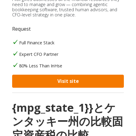
need to manage and grow — combining agentic
bookkeeping software, trusted human advisors, and
CFO-level strategy in one place.
Request
Full Finance Stack
Expert CFO Partner
80% Less Than InHse
Visit site
{mpg_state_1}}とケ
ンタッキー州の比較固
定資産税の比較