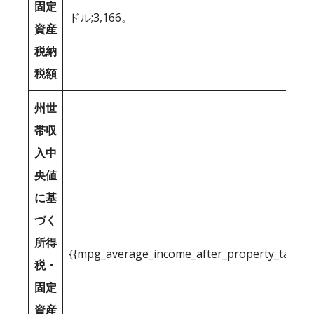
固定
ドル;3,166。
資産
税納
税額
州世
帯収
入中
央値
に基
づく
所得
{{mpg_average_income_after_property_tax_1
税・
固定
資産