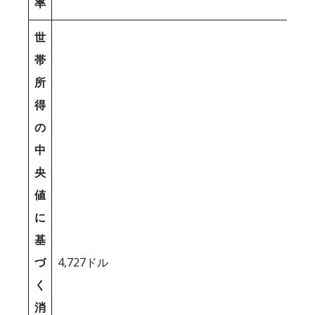
率
世
帯
所
得
の
中
央
値
に
基
づ
4,727ドル
く
消