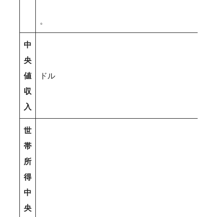
。
中
央
値
ドル
収
入
世
帯
所
得
中
央