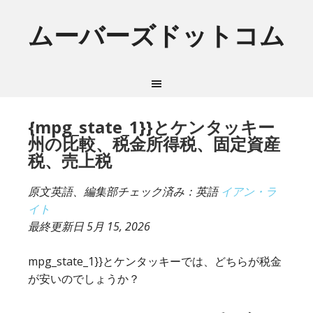
ムーバーズドットコム
{mpg_state_1}}とケンタッキー
州の比較、税金所得税、固定資産
税、売上税
原文英語、編集部チェック済み：英語
イアン・ラ
イト
最終更新日
5月 15, 2026
mpg_state_1}}とケンタッキーでは、どちらが税金
が安いのでしょうか？