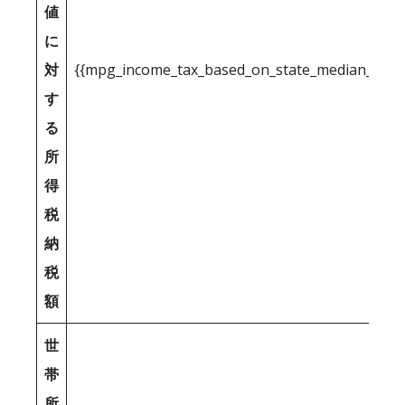
値
に
対
{{mpg_income_tax_based_on_state_median_inco
す
る
所
得
税
納
税
額
世
帯
所