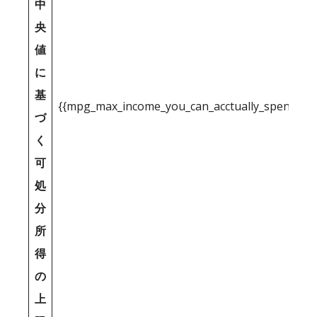
中
央
値
に
基
{{mpg_max_income_you_can_acctually_spend_inc
づ
く
可
処
分
所
得
の
上