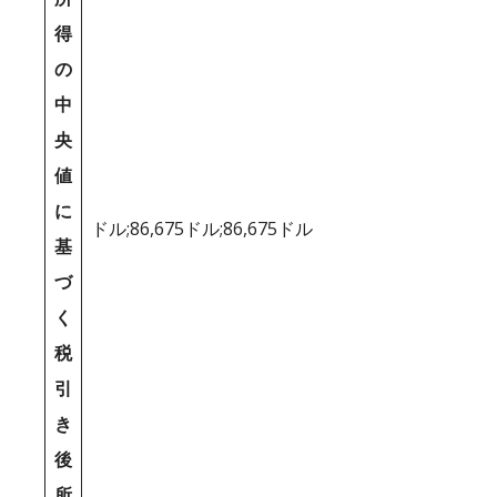
得
の
中
央
値
に
ドル;86,675ドル;86,675ドル
基
づ
く
税
引
き
後
所