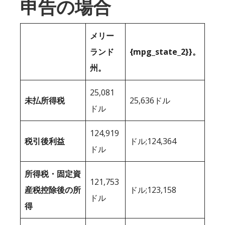
申告の場合
メリー
ランド
{mpg_state_2}}。
州。
25,081
未払所得税
25,636ドル
ドル
124,919
税引後利益
ドル;124,364
ドル
所得税・固定資
121,753
産税控除後の所
ドル;123,158
ドル
得