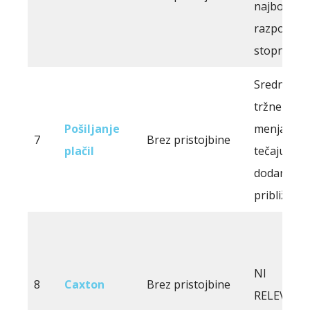
najboljši
razpoložlji
stopnji.
Srednjemu
tržnemu
Pošiljanje
menjalne
7
Brez pristojbine
plačil
tečaju je b
dodanih
približno 
NI
8
Caxton
Brez pristojbine
RELEVAN