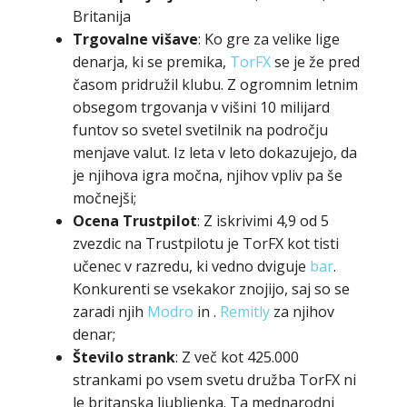
Britanija
Trgovalne višave
: Ko gre za velike lige
denarja, ki se premika,
TorFX
se je že pred
časom pridružil klubu. Z ogromnim letnim
obsegom trgovanja v višini 10 milijard
funtov so svetel svetilnik na področju
menjave valut. Iz leta v leto dokazujejo, da
je njihova igra močna, njihov vpliv pa še
močnejši;
Ocena Trustpilot
: Z iskrivimi 4,9 od 5
zvezdic na Trustpilotu je TorFX kot tisti
učenec v razredu, ki vedno dviguje
bar
.
Konkurenti se vsekakor znojijo, saj so se
zaradi njih
Modro
in .
Remitly
za njihov
denar;
Število strank
: Z več kot 425.000
strankami po vsem svetu družba TorFX ni
le britanska ljubljenka. Ta mednarodni