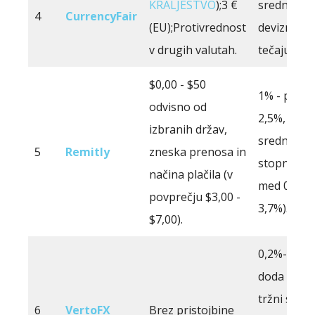
KRALJESTVO
);3 €
srednjero
4
CurrencyFair
(EU);Protivrednost
deviznemu
v drugih valutah.
tečaju
$0,00 - $50
1% - povp
odvisno od
2,5%, ki s
izbranih držav,
srednji trž
5
Remitly
zneska prenosa in
stopnji (la
načina plačila (v
med 0,5% i
povprečju $3,00 -
3,7%).
$7,00).
0,2%-0,6%,
doda sredn
tržni stopnj
6
VertoFX
Brez pristojbine