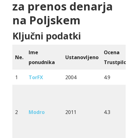
za prenos denarja
na Poljskem
Ključni podatki
Ime
Ocena
Z
Ne.
Ustanovljeno
ponudnika
Trustpilot
d
1
TorFX
2004
4.9
1
2
Modro
2011
4.3
1