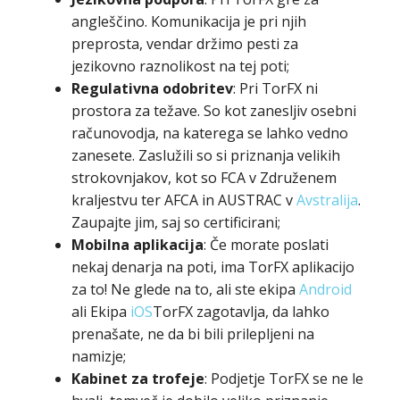
angleščino. Komunikacija je pri njih
preprosta, vendar držimo pesti za
jezikovno raznolikost na tej poti;
Regulativna odobritev
: Pri TorFX ni
prostora za težave. So kot zanesljiv osebni
računovodja, na katerega se lahko vedno
zanesete. Zaslužili so si priznanja velikih
strokovnjakov, kot so FCA v Združenem
kraljestvu ter AFCA in AUSTRAC v
Avstralija
.
Zaupajte jim, saj so certificirani;
Mobilna aplikacija
: Če morate poslati
nekaj denarja na poti, ima TorFX aplikacijo
za to! Ne glede na to, ali ste ekipa
Android
ali Ekipa
iOS
TorFX zagotavlja, da lahko
prenašate, ne da bi bili prilepljeni na
namizje;
Kabinet za trofeje
: Podjetje TorFX se ne le