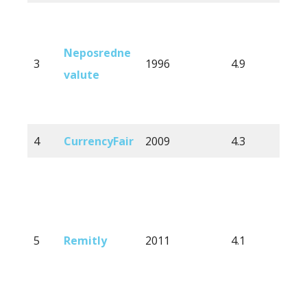
Neposredne
3
1996
4.9
2
valute
4
CurrencyFair
2009
4.3
1
5
Remitly
2011
4.1
1