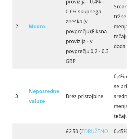
provizija - 0,4% -
Srednjemu
0,6% skupnega
tržnemu
zneska (v
2
Modro
menjalne
povprečju);Fiksna
tečaju se 
provizija - v
doda pribit
povprečju 0,2 - 0,3
GBP.
0,4% do 1,
se prišteje
Neposredne
3
Brez pristojbine
srednjero
valute
menjalne
tečaju.
£2.50 (
ZDRUŽENO
0,45%, do