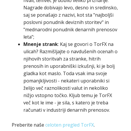
hvali, temveč je dobilo veliko priznanje.
Nagrade dobivajo levo, desno in sredinsko,
saj se ponašajo z nazivi, kot sta "najboljši
poslovni ponudnik deviznih storitev" in
"mednarodni ponudnik denarnih prenosov
leta";
Mnenje strank
: Kaj se govori o TorFX na
ulicah? Razmišljajte o navdušenih ocenah o
njihovih storitvah za stranke, hitrih
prenosih in uporabniški izkušnji, ki je bolj
gladka kot maslo. Toda vsak ima svoje
pomanjkljivosti - nekateri uporabniki si
želijo več raznolikosti valut in nekoliko
nižjo vstopno točko. Kljub temu je TorFX
več kot le ime - je sila, s katero je treba
računati v industriji denarnih prenosov.
Preberite naše
celoten pregled TorFX
.