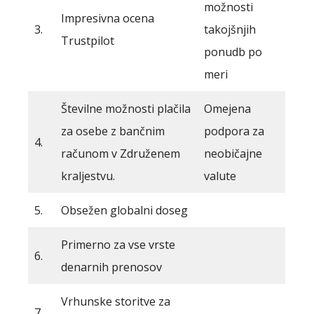
možnosti
Impresivna ocena
3.
takojšnjih
Trustpilot
ponudb po
meri
Številne možnosti plačila
Omejena
za osebe z bančnim
podpora za
4.
računom v Združenem
neobičajne
kraljestvu.
valute
5.
Obsežen globalni doseg
Primerno za vse vrste
6.
denarnih prenosov
Vrhunske storitve za
7.