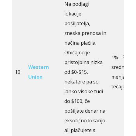
Na podlagi
lokacije
pošiljatelja,
zneska prenosa in
načina plačila.
Običajno je
1% - 5%, d
pristojbina nizka
Western
srednjero
10
od $0-$15,
Union
menjalne
nekatere pa so
tečaju.
lahko visoke tudi
do $100, če
pošiljate denar na
eksotično lokacijo
ali plačujete s