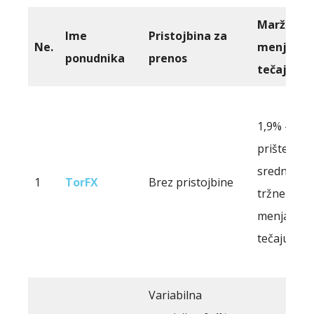
Marža
Ime
Pristojbina za
Ne.
menjalne
ponudnika
prenos
tečaja
1,9% - 2,7%
prišteto k
srednjemu
1
TorFX
Brez pristojbine
tržnemu
menjalne
tečaju.
Variabilna