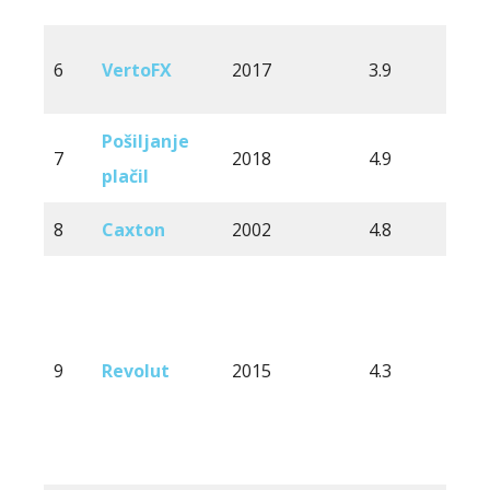
6
VertoFX
2017
3.9
2
Pošiljanje
7
2018
4.9
1
plačil
8
Caxton
2002
4.8
1
9
Revolut
2015
4.3
2