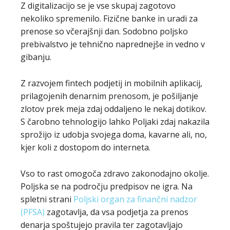
Z digitalizacijo se je vse skupaj zagotovo
nekoliko spremenilo. Fizične banke in uradi za
prenose so včerajšnji dan. Sodobno poljsko
prebivalstvo je tehnično naprednejše in vedno v
gibanju.
Z razvojem fintech podjetij in mobilnih aplikacij,
prilagojenih denarnim prenosom, je pošiljanje
zlotov prek meja zdaj oddaljeno le nekaj dotikov.
S čarobno tehnologijo lahko Poljaki zdaj nakazila
sprožijo iz udobja svojega doma, kavarne ali, no,
kjer koli z dostopom do interneta.
Vso to rast omogoča zdravo zakonodajno okolje.
Poljska se na področju predpisov ne igra. Na
spletni strani
Poljski organ za finančni nadzor
(PFSA)
zagotavlja, da vsa podjetja za prenos
denarja spoštujejo pravila ter zagotavljajo