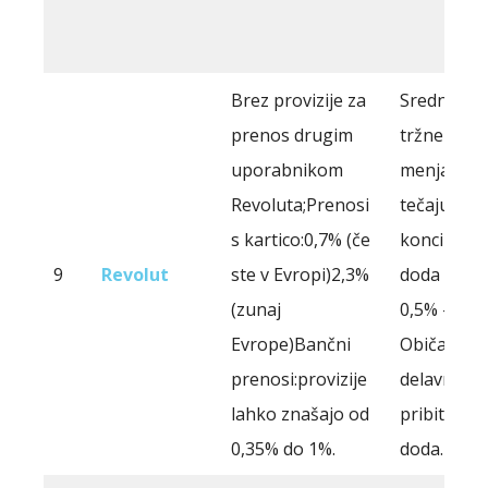
Brez provizije za
Srednjemu
prenos drugim
tržnemu
uporabnikom
menjalne
Revoluta;Prenosi
tečaju se 
s kartico:0,7% (če
koncih ted
9
Revolut
ste v Evropi)2,3%
doda pribi
(zunaj
0,5% - 2%.
Evrope)Bančni
Običajno s
prenosi:provizije
delavnikih
lahko znašajo od
pribitek n
0,35% do 1%.
doda.