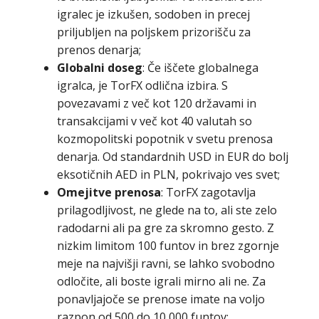
igralec je izkušen, sodoben in precej
priljubljen na poljskem prizorišču za
prenos denarja;
Globalni doseg
: Če iščete globalnega
igralca, je TorFX odlična izbira. S
povezavami z več kot 120 državami in
transakcijami v več kot 40 valutah so
kozmopolitski popotnik v svetu prenosa
denarja. Od standardnih USD in EUR do bolj
eksotičnih AED in PLN, pokrivajo ves svet;
Omejitve prenosa
: TorFX zagotavlja
prilagodljivost, ne glede na to, ali ste zelo
radodarni ali pa gre za skromno gesto. Z
nizkim limitom 100 funtov in brez zgornje
meje na najvišji ravni, se lahko svobodno
odločite, ali boste igrali mirno ali ne. Za
ponavljajoče se prenose imate na voljo
razpon od 500 do 10 000 funtov;