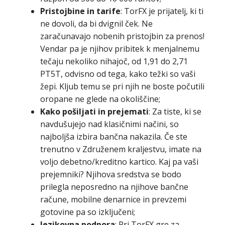
Pristojbine in tarife
: TorFX je prijatelj, ki ti
ne dovoli, da bi dvignil ček. Ne
zaračunavajo nobenih pristojbin za prenos!
Vendar pa je njihov pribitek k menjalnemu
tečaju nekoliko nihajoč, od 1,91 do 2,71
PT5T, odvisno od tega, kako težki so vaši
žepi. Kljub temu se pri njih ne boste počutili
oropane ne glede na okoliščine;
Kako pošiljati in prejemati
: Za tiste, ki se
navdušujejo nad klasičnimi načini, so
najboljša izbira bančna nakazila. Če ste
trenutno v Združenem kraljestvu, imate na
voljo debetno/kreditno kartico. Kaj pa vaši
prejemniki? Njihova sredstva se bodo
prilegla neposredno na njihove bančne
račune, mobilne denarnice in prevzemi
gotovine pa so izključeni;
Jezikovna podpora
: Pri TorFX gre za