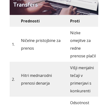
Prednosti
Proti
Nizke
Ničelne pristojbine za
omejitve za
1.
prenos
redne
prenose plačil
Višji menjalni
Hitri mednarodni
tečaji v
2.
prenosi denarja
primerjavi s
konkurenti
Odsotnost