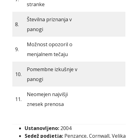
stranke
Številna priznanja v
8.
panogi
Možnost opozoril o
9.
menjalnem tečaju
Pomembne izkušnje v
10.
panogi
Neomejen najvišji
11.
znesek prenosa
Ustanovljeno:
2004
Sedež podjetja:
Penzance, Cornwall, Velika