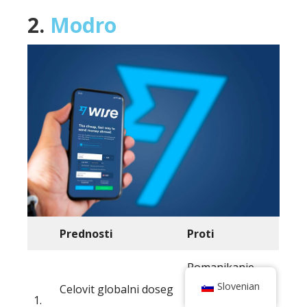
2.
Modro
Prednosti
Proti
Pomanjkanje
Slovenian
Celovit globalni doseg
specializiranih
1.