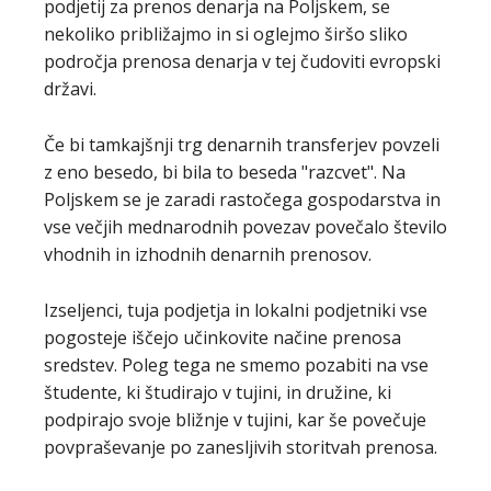
podjetij za prenos denarja na Poljskem, se
nekoliko približajmo in si oglejmo širšo sliko
področja prenosa denarja v tej čudoviti evropski
državi.
Če bi tamkajšnji trg denarnih transferjev povzeli
z eno besedo, bi bila to beseda "razcvet". Na
Poljskem se je zaradi rastočega gospodarstva in
vse večjih mednarodnih povezav povečalo število
vhodnih in izhodnih denarnih prenosov.
Izseljenci, tuja podjetja in lokalni podjetniki vse
pogosteje iščejo učinkovite načine prenosa
sredstev. Poleg tega ne smemo pozabiti na vse
študente, ki študirajo v tujini, in družine, ki
podpirajo svoje bližnje v tujini, kar še povečuje
povpraševanje po zanesljivih storitvah prenosa.