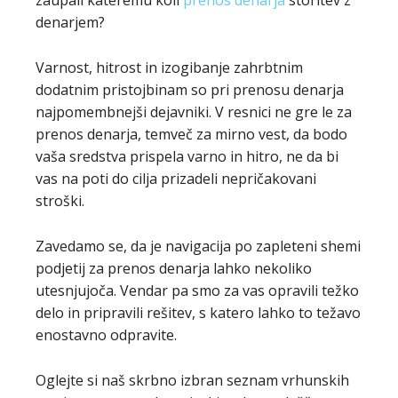
zaupali kateremu koli
prenos denarja
storitev z
denarjem?
Varnost, hitrost in izogibanje zahrbtnim
dodatnim pristojbinam so pri prenosu denarja
najpomembnejši dejavniki. V resnici ne gre le za
prenos denarja, temveč za mirno vest, da bodo
vaša sredstva prispela varno in hitro, ne da bi
vas na poti do cilja prizadeli nepričakovani
stroški.
Zavedamo se, da je navigacija po zapleteni shemi
podjetij za prenos denarja lahko nekoliko
utesnjujoča. Vendar pa smo za vas opravili težko
delo in pripravili rešitev, s katero lahko to težavo
enostavno odpravite.
Oglejte si naš skrbno izbran seznam vrhunskih