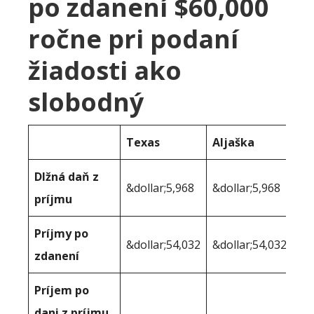
po zdanení $60,000
ročne pri podaní
žiadosti ako
slobodný
Texas
Aljaška
Dlžná daň z
&dollar;5,968
&dollar;5,968
príjmu
Príjmy po
&dollar;54,032
&dollar;54,032
zdanení
Príjem po
dani z príjmu