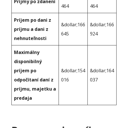
Príjmy po zdanení
464
464
Príjem po dani z
&dollar;166
&dollar;166
príjmu a dani z
645
924
nehnuteľnosti
Maximálny
disponibilný
príjem po
&dollar;154
&dollar;164
odpočítaní daní z
016
037
príjmu, majetku a
predaja