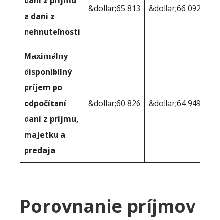
dani z príjmu
&dollar;65 813
&dollar;66 092
a dani z
nehnuteľnosti
Maximálny
disponibilný
príjem po
odpočítaní
&dollar;60 826
&dollar;64 949
daní z príjmu,
majetku a
predaja
Porovnanie príjmov