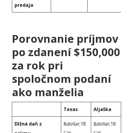
predaja
Porovnanie príjmov
po zdanení $150,000
za rok pri
spoločnom podaní
ako manželia
Texas
Aljaška
Dlžná daň z
&dollar;18
&dollar;18