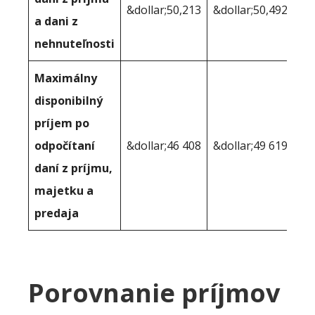
&dollar;50,213
&dollar;50,492
a dani z
nehnuteľnosti
Maximálny
disponibilný
príjem po
odpočítaní
&dollar;46 408
&dollar;49 619
daní z príjmu,
majetku a
predaja
Porovnanie príjmov