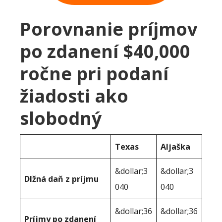
Porovnanie príjmov
po zdanení $40,000
ročne pri podaní
žiadosti ako
slobodný
Texas
Aljaška
&dollar;3
&dollar;3
Dlžná daň z príjmu
040
040
&dollar;36
&dollar;36
Príjmy po zdanení