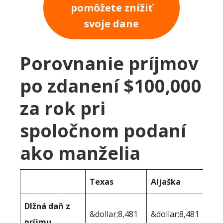
pomôžete znížiť
svoje dane
Porovnanie príjmov
po zdanení $100,000
za rok pri
spoločnom podaní
ako manželia
Texas
Aljaška
Dlžná daň z
&dollar;8,481
&dollar;8,481
príjmu