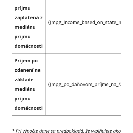
príjmu
zaplatená z
{{mpg_income_based_on_state_median
mediánu
príjmu
domácnosti
Príjem po
zdanení na
základe
{{mpg_po_daňovom_príjme_na_štátno
mediánu
príjmu
domácnosti
* Pri výpočte dane sa predpokladá, že vyplňujete ako