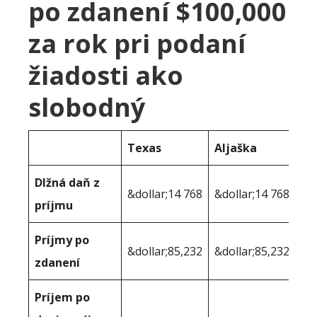
po zdanení $100,000
za rok pri podaní
žiadosti ako
slobodný
Texas
Aljaška
Dlžná daň z
&dollar;14 768
&dollar;14 768
príjmu
Príjmy po
&dollar;85,232
&dollar;85,232
zdanení
Príjem po