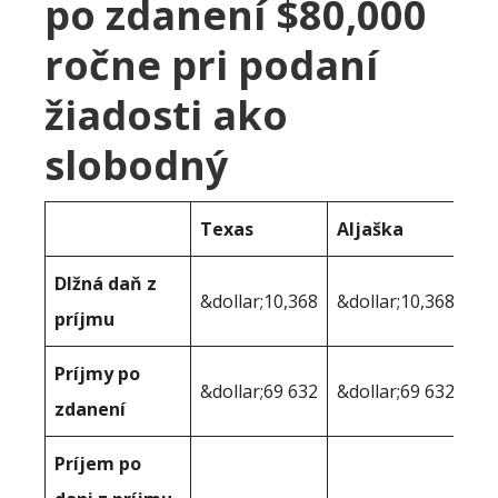
po zdanení $80,000
ročne pri podaní
žiadosti ako
slobodný
Texas
Aljaška
Dlžná daň z
&dollar;10,368
&dollar;10,368
príjmu
Príjmy po
&dollar;69 632
&dollar;69 632
zdanení
Príjem po