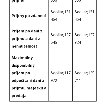
príjmu
536
536
&dollar;131
&dollar;131
Príjmy po zdanení
464
464
Príjem po dani z
&dollar;127
&dollar;127
príjmu a dani z
645
924
nehnuteľnosti
Maximálny
disponibilný
príjem po
&dollar;117
&dollar;125
odpočítaní daní z
972
711
príjmu, majetku a
predaja