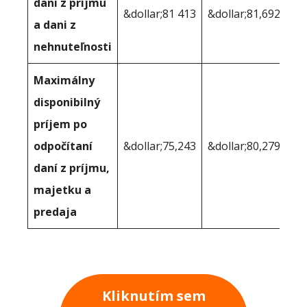
dani z príjmu
&dollar;81 413
&dollar;81,692
a dani z
nehnuteľnosti
Maximálny
disponibilný
príjem po
odpočítaní
&dollar;75,243
&dollar;80,279
daní z príjmu,
majetku a
predaja
Kliknutím sem