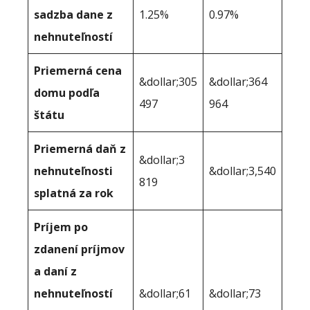
sadzba dane z
1.25%
0.97%
nehnuteľností
Priemerná cena
&dollar;305
&dollar;364
domu podľa
497
964
štátu
Priemerná daň z
&dollar;3
nehnuteľnosti
&dollar;3,540
819
splatná za rok
Príjem po
zdanení príjmov
a daní z
nehnuteľností
&dollar;61
&dollar;73