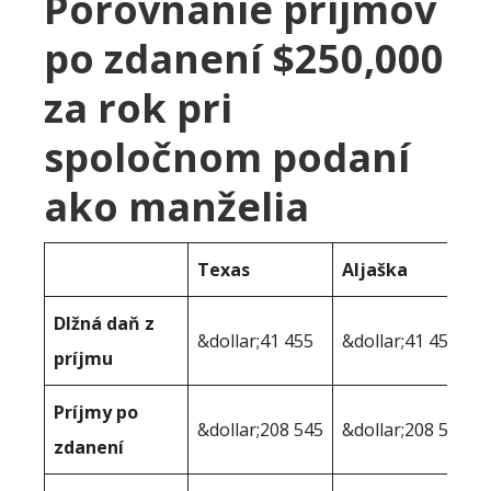
Porovnanie príjmov
po zdanení $250,000
za rok pri
spoločnom podaní
ako manželia
Texas
Aljaška
Dlžná daň z
&dollar;41 455
&dollar;41 455
príjmu
Príjmy po
&dollar;208 545
&dollar;208 545
zdanení