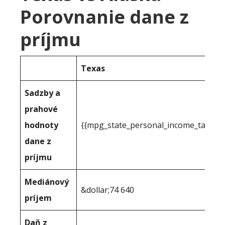
Porovnanie dane z
príjmu
Texas
Sadzby a
prahové
hodnoty
{{mpg_state_personal_income_taxrate
dane z
príjmu
Mediánový
&dollar;74 640
príjem
Daň z