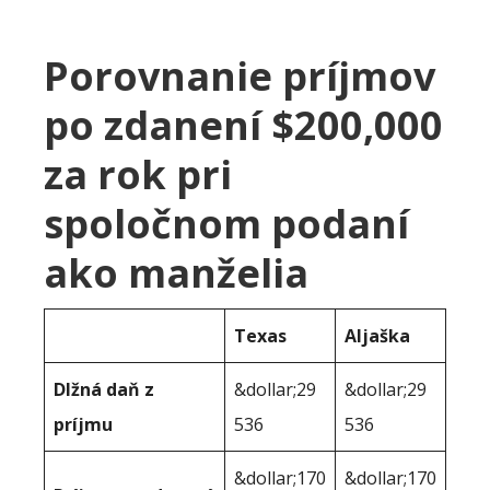
Porovnanie príjmov
po zdanení $200,000
za rok pri
spoločnom podaní
ako manželia
Texas
Aljaška
Dlžná daň z
&dollar;29
&dollar;29
príjmu
536
536
&dollar;170
&dollar;170