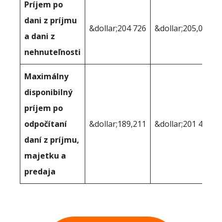
Príjem po
dani z príjmu
&dollar;204 726
&dollar;205,005
a dani z
nehnuteľnosti
Maximálny
disponibilný
príjem po
odpočítaní
&dollar;189,211
&dollar;201 459
daní z príjmu,
majetku a
predaja