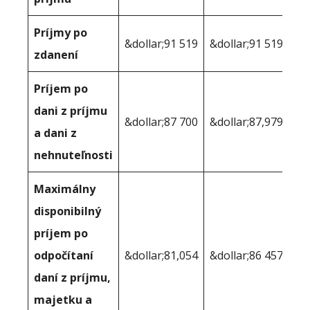
Príjmy po
&dollar;91 519
&dollar;91 519
zdanení
Príjem po
dani z príjmu
&dollar;87 700
&dollar;87,979
a dani z
nehnuteľnosti
Maximálny
disponibilný
príjem po
odpočítaní
&dollar;81,054
&dollar;86 457
daní z príjmu,
majetku a