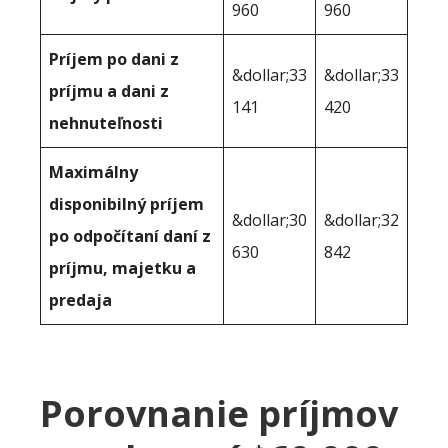
960
960
Príjem po dani z
&dollar;33
&dollar;33
príjmu a dani z
141
420
nehnuteľnosti
Maximálny
disponibilný príjem
&dollar;30
&dollar;32
po odpočítaní daní z
630
842
príjmu, majetku a
predaja
Porovnanie príjmov