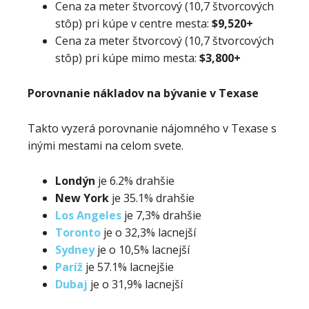
Cena za meter štvorcový (10,7 štvorcových
stôp) pri kúpe v centre mesta:
$9,520+
Cena za meter štvorcový (10,7 štvorcových
stôp) pri kúpe mimo mesta:
$3,800+
Porovnanie nákladov na bývanie v Texase
Takto vyzerá porovnanie nájomného v Texase s
inými mestami na celom svete.
Londýn
je 6.2% drahšie
New York
je 35.1% drahšie
Los Angeles
je 7,3% drahšie
Toronto
je o 32,3% lacnejší
Sydney
je o 10,5% lacnejší
Paríž
je 57.1% lacnejšie
Dubaj
je o 31,9% lacnejší