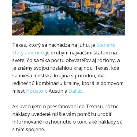
Texas, ktorý sa nachádza na juhu, je
Spojené
štáty americké
je druhým najväčším štátom na
svete, čo sa týka počtu obyvateľov aj rozlohy, a
je známy svojou rozľahlou krajinou. Texas, kde
sa mieša mestská krajina s prírodou, má
jedinečnú kombináciu krajiny, ktorá je domovom
miest
Houston
, Austin a
Dallas
.
Ak uvažujete o presťahovaní do Texasu, rôzne
náklady uvedené nižšie vám pomôžu urobiť
informované rozhodnutie o tom, aké náklady sú
s tým spojené.