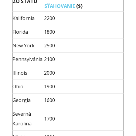
ZO ŠTÁTU
SŤAHOVANIE
($)
Kalifornia
2200
Florida
1800
New York
2500
Pennsylvánia
2100
Illinois
2000
Ohio
1900
Georgia
1600
Severná
1700
Karolína