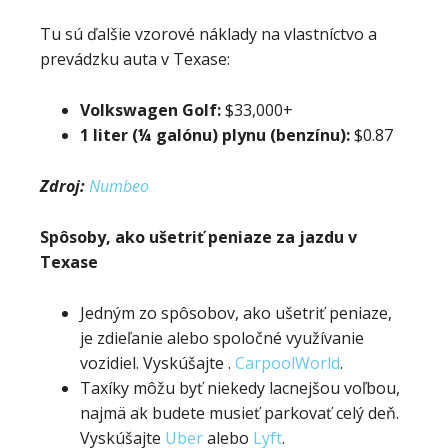
Tu sú ďalšie vzorové náklady na vlastníctvo a
prevádzku auta v Texase:
Volkswagen Golf:
$33,000+
1 liter (¼ galónu) plynu (benzínu):
$0.87
Zdroj:
Numbeo
Spôsoby, ako ušetriť peniaze za jazdu v
Texase
Jedným zo spôsobov, ako ušetriť peniaze,
je zdieľanie alebo spoločné využívanie
vozidiel. Vyskúšajte .
CarpoolWorld
.
Taxíky môžu byť niekedy lacnejšou voľbou,
najmä ak budete musieť parkovať celý deň.
Vyskúšajte
Uber
alebo
Lyft
.