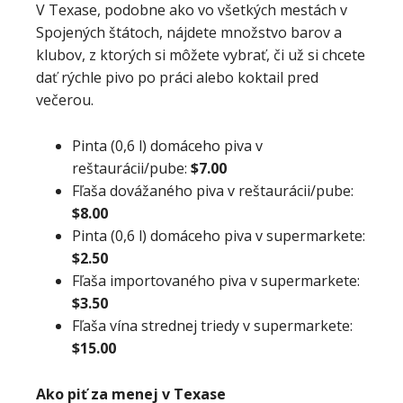
V Texase, podobne ako vo všetkých mestách v
Spojených štátoch, nájdete množstvo barov a
klubov, z ktorých si môžete vybrať, či už si chcete
dať rýchle pivo po práci alebo koktail pred
večerou.
Pinta (0,6 l) domáceho piva v
reštaurácii/pube:
$7.00
Fľaša dovážaného piva v reštaurácii/pube:
$8.00
Pinta (0,6 l) domáceho piva v supermarkete:
$2.50
Fľaša importovaného piva v supermarkete:
$3.50
Fľaša vína strednej triedy v supermarkete:
$15.00
Ako piť za menej v Texase