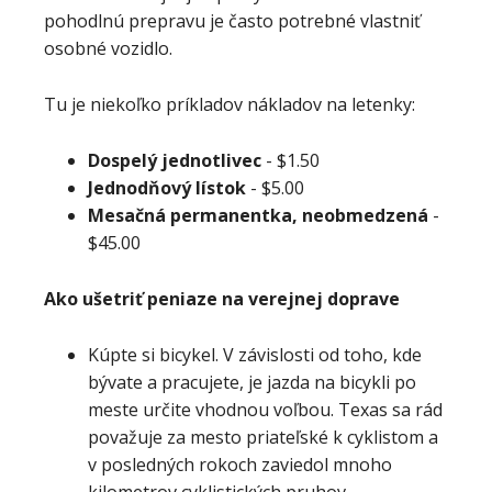
pohodlnú prepravu je často potrebné vlastniť
osobné vozidlo.
Tu je niekoľko príkladov nákladov na letenky:
Dospelý jednotlivec
- $1.50
Jednodňový lístok
-
$5.00
Mesačná permanentka, neobmedzená
-
$45.00
Ako ušetriť peniaze na verejnej doprave
Kúpte si bicykel. V závislosti od toho, kde
bývate a pracujete, je jazda na bicykli po
meste určite vhodnou voľbou. Texas sa rád
považuje za mesto priateľské k cyklistom a
v posledných rokoch zaviedol mnoho
kilometrov cyklistických pruhov.