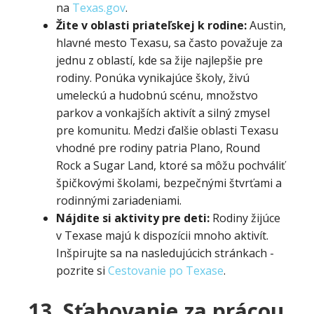
na
Texas.gov
.
Žite v oblasti priateľskej k rodine:
Austin,
hlavné mesto Texasu, sa často považuje za
jednu z oblastí, kde sa žije najlepšie pre
rodiny. Ponúka vynikajúce školy, živú
umeleckú a hudobnú scénu, množstvo
parkov a vonkajších aktivít a silný zmysel
pre komunitu. Medzi ďalšie oblasti Texasu
vhodné pre rodiny patria Plano, Round
Rock a Sugar Land, ktoré sa môžu pochváliť
špičkovými školami, bezpečnými štvrťami a
rodinnými zariadeniami.
Nájdite si aktivity pre deti:
Rodiny žijúce
v Texase majú k dispozícii mnoho aktivít.
Inšpirujte sa na nasledujúcich stránkach -
pozrite si
Cestovanie po Texase
.
13. Sťahovanie za prácou