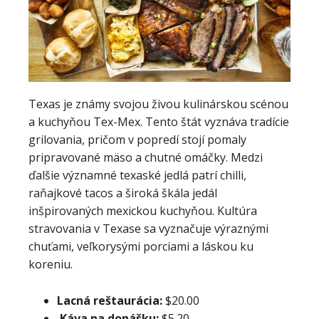
Texas je známy svojou živou kulinárskou scénou
a kuchyňou Tex-Mex. Tento štát vyznáva tradície
grilovania, pričom v popredí stojí pomaly
pripravované mäso a chutné omáčky. Medzi
ďalšie významné texaské jedlá patrí chilli,
raňajkové tacos a široká škála jedál
inšpirovaných mexickou kuchyňou. Kultúra
stravovania v Texase sa vyznačuje výraznými
chuťami, veľkorysými porciami a láskou ku
koreniu.
Lacná reštaurácia:
$20.00
Káva na donášku:
$5.20