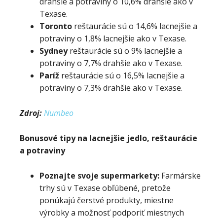
drahšie a potraviny o 10,6% drahšie ako v
Texase.
Toronto
reštaurácie sú o 14,6% lacnejšie a
potraviny o 1,8% lacnejšie ako v Texase.
Sydney
reštaurácie sú o 9% lacnejšie a
potraviny o 7,7% drahšie ako v Texase.
Paríž
reštaurácie sú o 16,5% lacnejšie a
potraviny o 7,3% drahšie ako v Texase.
Zdroj:
Numbeo
Bonusové tipy na lacnejšie jedlo, reštaurácie
a potraviny
Poznajte svoje supermarkety
:
Farmárske
trhy sú v Texase obľúbené, pretože
ponúkajú čerstvé produkty, miestne
výrobky a možnosť podporiť miestnych