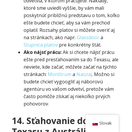
odvetvia, v ktorom pracujete. Náklady,
ktoré sme uviedli vyššie, by vám mali
poskytnúť približnú predstavu o tom, koľko
ešte budete chcieť, aby sa vám prechod
oplatil. Rozsahy platov si môžete overiť aj
na stránkach, ako napr.
Glassdoor
a
Stupnica platov
pre konkrétny štát.
Ako nájsť prácu:
Ak si chcete nájsť prácu
ešte pred presťahovaním sa do Texasu, ale
neviete, kde začať, môžete začať na týchto
stránkach:
Monštrum
a
Naozaj
. Možno si
budete chcieť vygoogliť aj náborovú
agentúru vo vašom odvetví, pretože vám
často pomôže získať aj niekoľko prvých
pohovorov.
14.
Sťahovanie do
Slovak
Texasu z Austrálie