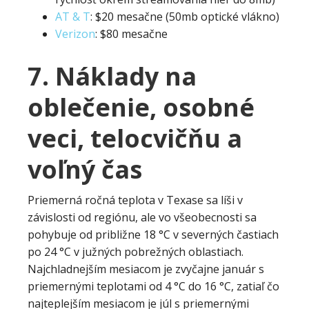
AT & T
: $20 mesačne (50mb optické vlákno)
Verizon
: $80 mesačne
7. Náklady na
oblečenie, osobné
veci, telocvičňu a
voľný čas
Priemerná ročná teplota v Texase sa líši v
závislosti od regiónu, ale vo všeobecnosti sa
pohybuje od približne 18 °C v severných častiach
po 24 °C v južných pobrežných oblastiach.
Najchladnejším mesiacom je zvyčajne január s
priemernými teplotami od 4 °C do 16 °C, zatiaľ čo
najteplejším mesiacom je júl s priemernými