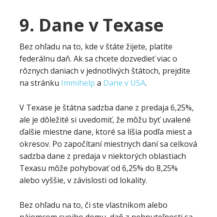
9. Dane v Texase
Bez ohľadu na to, kde v štáte žijete, platíte
federálnu daň. Ak sa chcete dozvedieť viac o
rôznych daniach v jednotlivých štátoch, prejdite
na stránku
Immihelp
a
Dane v USA
.
V Texase je štátna sadzba dane z predaja 6,25%,
ale je dôležité si uvedomiť, že môžu byť uvalené
ďalšie miestne dane, ktoré sa líšia podľa miest a
okresov. Po započítaní miestnych daní sa celková
sadzba dane z predaja v niektorých oblastiach
Texasu môže pohybovať od 6,25% do 8,25%
alebo vyššie, v závislosti od lokality.
Bez ohľadu na to, či ste vlastníkom alebo
nájomcom svojho domu, daň z nehnuteľnosti sa