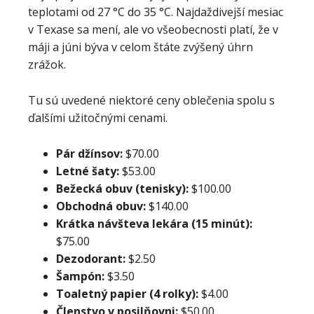
teplotami od 27 °C do 35 °C. Najdaždivejší mesiac
v Texase sa mení, ale vo všeobecnosti platí, že v
máji a júni býva v celom štáte zvýšený úhrn
zrážok.
Tu sú uvedené niektoré ceny oblečenia spolu s
ďalšími užitočnými cenami.
Pár džínsov:
$70.00
Letné šaty:
$53.00
Bežecká obuv (tenisky):
$100.00
Obchodná obuv:
$140.00
Krátka návšteva lekára (15 minút):
$75.00
Dezodorant:
$2.50
Šampón:
$3.50
Toaletný papier (4 rolky):
$4.00
Členstvo v posilňovni:
$50.00