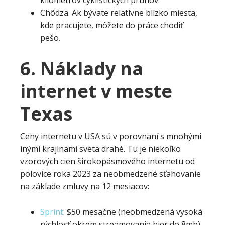
Chôdza. Ak bývate relatívne blízko miesta,
kde pracujete, môžete do práce chodiť
pešo.
6. Náklady na
internet v meste
Texas
Ceny internetu v USA sú v porovnaní s mnohými
inými krajinami sveta drahé. Tu je niekoľko
vzorových cien širokopásmového internetu od
polovice roka 2023 za neobmedzené sťahovanie
na základe zmluvy na 12 mesiacov:
Sprint
: $50 mesačne (neobmedzená vysoká
rýchlosť okrem streamovania hier do 8mb)