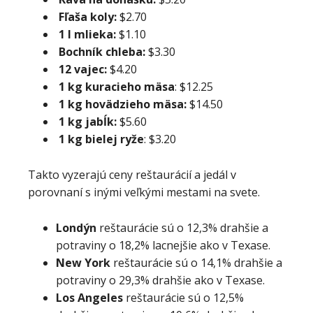
Fľaša koly:
$2.70
1 l mlieka:
$1.10
Bochník chleba:
$3.30
12 vajec:
$4.20
1 kg kuracieho mäsa
: $12.25
1 kg hovädzieho mäsa:
$14.50
1 kg jabĺk:
$5.60
1 kg bielej ryže
: $3.20
Takto vyzerajú ceny reštaurácií a jedál v
porovnaní s inými veľkými mestami na svete.
Londýn
reštaurácie sú o 12,3% drahšie a
potraviny o 18,2% lacnejšie ako v Texase.
New York
reštaurácie sú o 14,1% drahšie a
potraviny o 29,3% drahšie ako v Texase.
Los Angeles
reštaurácie sú o 12,5%