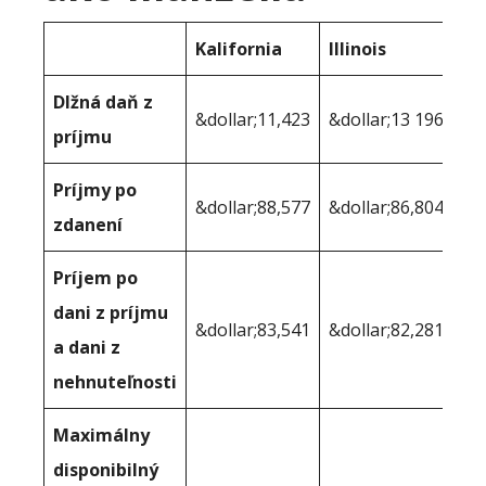
Kalifornia
Illinois
Dlžná daň z
&dollar;11,423
&dollar;13 196
príjmu
Príjmy po
&dollar;88,577
&dollar;86,804
zdanení
Príjem po
dani z príjmu
&dollar;83,541
&dollar;82,281
a dani z
nehnuteľnosti
Maximálny
disponibilný