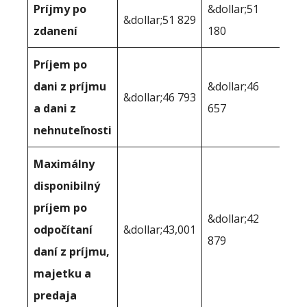
Príjmy po
&dollar;51
&dollar;51 829
zdanení
180
Príjem po
dani z príjmu
&dollar;46
&dollar;46 793
a dani z
657
nehnuteľnosti
Maximálny
disponibilný
príjem po
&dollar;42
odpočítaní
&dollar;43,001
879
daní z príjmu,
majetku a
predaja