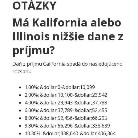
OTÁZKY
Má Kalifornia alebo
Illinois nižšie dane z
príjmu?
Daň z príjmu California spadá do nasledujúceho
rozsahu:
1.00%: &dollar;0-&dollar;10,099
2.00%: &dollar;10,100-&dollar;23,942
4.00%: &dollar;23,943-&dollar;37,788
6.00%: &dollar;37,789-&dollar;52,455
8.00%: &dollar;52,456-&dollar;66,295
9.30%: &dollar;66,296-&dollar;338,639
10.30%: &dollar;338,640-&dollar;406,364