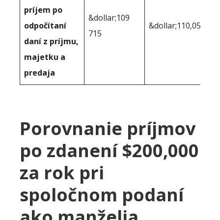
príjem po
&dollar;109
odpočítaní
&dollar;110,055
715
daní z príjmu,
majetku a
predaja
Porovnanie príjmov
po zdanení $200,000
za rok pri
spoločnom podaní
ako manželia