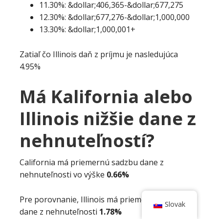
11.30%: &dollar;406,365-&dollar;677,275
12.30%: &dollar;677,276-&dollar;1,000,000
13.30%: &dollar;1,000,001+
Zatiaľ čo Illinois daň z príjmu je nasledujúca
4.95%
Má Kalifornia alebo
Illinois nižšie dane z
nehnuteľností?
California má priemernú sadzbu dane z
nehnuteľnosti vo výške
0.66%
Pre porovnanie, Illinois má priemernú sadzbu
Slovak
dane z nehnuteľnosti
1.78%