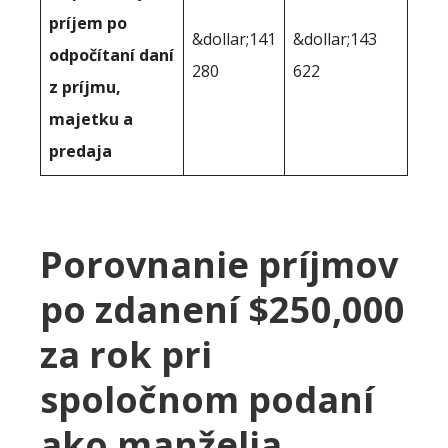
príjem po
&dollar;141
&dollar;143
odpočítaní daní
280
622
z príjmu,
majetku a
predaja
Porovnanie príjmov
po zdanení $250,000
za rok pri
spoločnom podaní
ako manželia