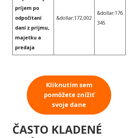
príjem po
&dollar;176
odpočítaní
&dollar;172,002
345
daní z príjmu,
majetku a
predaja
Kliknutím sem
pomôžete znížiť
svoje dane
ČASTO KLADENÉ