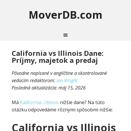
MoverDB.com
California vs Illinois Dane:
Príjmy, majetok a predaj
Pôvodne napísané v angličtine a skontrolované
vedúcim redaktorom:
Ian Wright
Posledná aktualizácia:
máj 15, 2026
Má
Kalifornia
.
Illinois
nižšie dane? Na túto
otázku odpovedáme rôznymi spôsobmi nižšie:
California vs Illinois