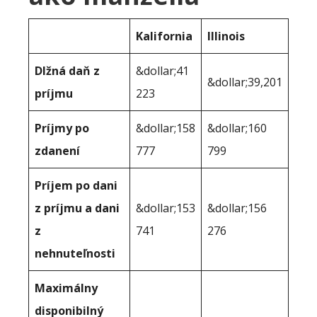
Kalifornia
Illinois
Dlžná daň z
&dollar;41
&dollar;39,201
príjmu
223
Príjmy po
&dollar;158
&dollar;160
zdanení
777
799
Príjem po dani
z príjmu a dani
&dollar;153
&dollar;156
z
741
276
nehnuteľnosti
Maximálny
disponibilný