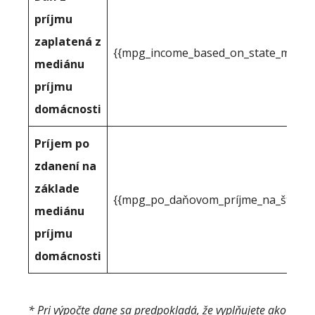
príjmu
zaplatená z
{{mpg_income_based_on_state_median
mediánu
príjmu
domácnosti
Príjem po
zdanení na
základe
{{mpg_po_daňovom_príjme_na_štátno
mediánu
príjmu
domácnosti
* Pri výpočte dane sa predpokladá, že vyplňujete ako