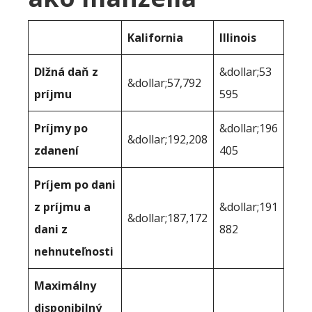
Kalifornia
Illinois
Dlžná daň z
&dollar;53
&dollar;57,792
príjmu
595
Príjmy po
&dollar;196
&dollar;192,208
zdanení
405
Príjem po dani
z príjmu a
&dollar;191
&dollar;187,172
dani z
882
nehnuteľnosti
Maximálny
disponibilný