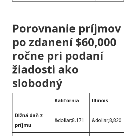
Porovnanie príjmov
po zdanení $60,000
ročne pri podaní
žiadosti ako
slobodný
Kalifornia
Illinois
Dlžná daň z
&dollar;8,171
&dollar;8,820
príjmu