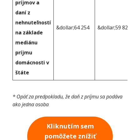
príjmov a
daní z
nehnuteľností
&dollar;64 254
&dollar;59 820
na základe
mediánu
príjmu
domácnosti v
štáte
* Opäť za predpokladu, že daň z príjmu sa podáva
ako jedna osoba
Kliknutím sem
pomôžete znížiť