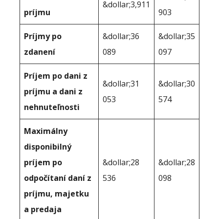
&dollar;3,911
príjmu
903
Príjmy po
&dollar;36
&dollar;35
zdanení
089
097
Príjem po dani z
&dollar;31
&dollar;30
príjmu a dani z
053
574
nehnuteľnosti
Maximálny
disponibilný
príjem po
&dollar;28
&dollar;28
odpočítaní daní z
536
098
príjmu, majetku
a predaja