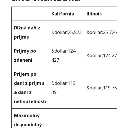
Kalifornia
Illinois
Dlžná daň z
&dollar;25,573
&dollar;25 726
príjmu
Príjmy po
&dollar;124
&dollar;124 274
zdanení
427
Príjem po
dani z príjmu
&dollar;119
&dollar;119 751
a dani z
391
nehnuteľnosti
Maximálny
disponibilný