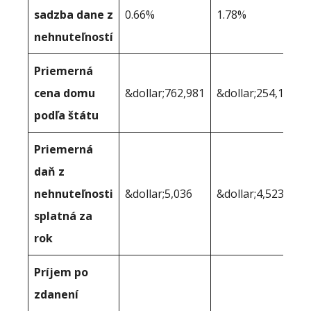
sadzba dane z
0.66%
1.78%
nehnuteľností
Priemerná
cena domu
&dollar;762,981
&dollar;254,128
podľa štátu
Priemerná
daň z
nehnuteľnosti
&dollar;5,036
&dollar;4,523
splatná za
rok
Príjem po
zdanení