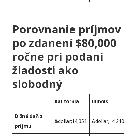
Porovnanie príjmov
po zdanení $80,000
ročne pri podaní
žiadosti ako
slobodný
Kalifornia
Illinois
Dlžná daň z
&dollar;14,351
&dollar;14 210
príjmu