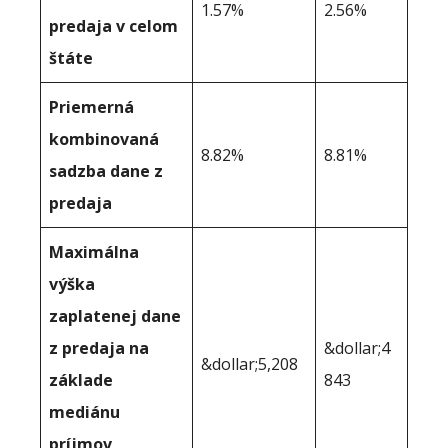
1.57%
2.56%
predaja v celom
štáte
Priemerná
kombinovaná
8.82%
8.81%
sadzba dane z
predaja
Maximálna
výška
zaplatenej dane
z predaja na
&dollar;4
&dollar;5,208
základe
843
mediánu
príjmov