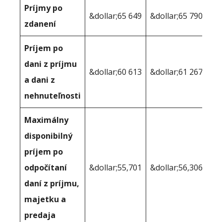
Príjmy po
&dollar;65 649
&dollar;65 790
zdanení
Príjem po
dani z príjmu
&dollar;60 613
&dollar;61 267
a dani z
nehnuteľnosti
Maximálny
disponibilný
príjem po
odpočítaní
&dollar;55,701
&dollar;56,306
daní z príjmu,
majetku a
predaja