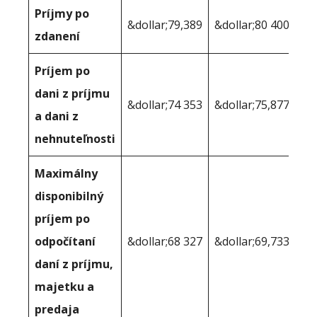
Príjmy po
&dollar;79,389
&dollar;80 400
zdanení
Príjem po
dani z príjmu
&dollar;74 353
&dollar;75,877
a dani z
nehnuteľnosti
Maximálny
disponibilný
príjem po
odpočítaní
&dollar;68 327
&dollar;69,733
daní z príjmu,
majetku a
predaja