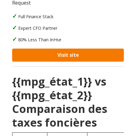
Request
Full Finance Stack
Expert CFO Partner
80% Less Than InHse
Visit site
{{mpg_état_1}} vs
{{mpg_état_2}}
Comparaison des
taxes foncières