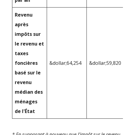
par an
Revenu
après
impôts sur
le revenu et
taxes
foncières
&dollar;64,254
&dollar;59,820
basé sur le
revenu
médian des
ménages
de l'État
* En supposant à nouveau que l'impôt sur le revenu