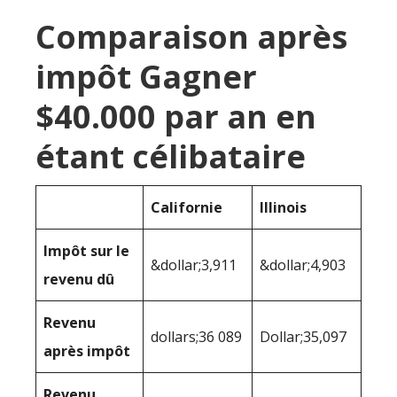
Comparaison après
impôt Gagner
$40.000 par an en
étant célibataire
Californie
Illinois
Impôt sur le
&dollar;3,911
&dollar;4,903
revenu dû
Revenu
dollars;36 089
Dollar;35,097
après impôt
Revenu