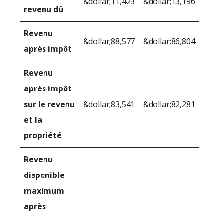
&dollar;11,423
&dollar;13,196
revenu dû
Revenu
&dollar;88,577
&dollar;86,804
après impôt
Revenu
après impôt
sur le revenu
&dollar;83,541
&dollar;82,281
et la
propriété
Revenu
disponible
maximum
après