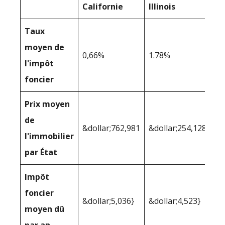
Californie
Illinois
Taux
moyen de
0,66%
1.78%
l'impôt
foncier
Prix moyen
de
&dollar;762,981
&dollar;254,128
l'immobilier
par État
Impôt
foncier
&dollar;5,036}
&dollar;4,523}
moyen dû