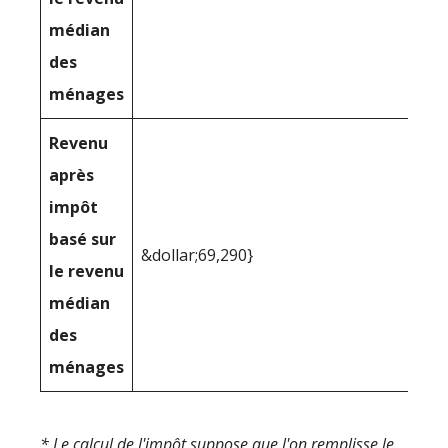
médian
des
ménages
Revenu
après
impôt
basé sur
&dollar;69,290}
le revenu
médian
des
ménages
* Le calcul de l'impôt suppose que l'on remplisse le