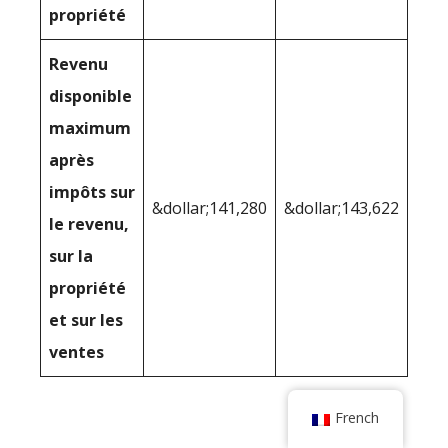
propriété
Revenu
disponible
maximum
après
impôts sur
&dollar;141,280
&dollar;143,622
le revenu,
sur la
propriété
et sur les
ventes
French