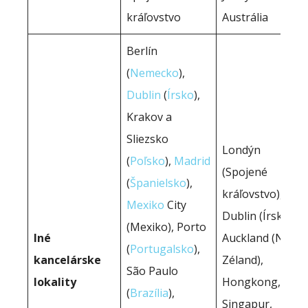
kráľovstvo
Austrália
Berlín
(
Nemecko
),
Dublin
(
Írsko
),
Krakov a
Sliezsko
Londýn
(
Poľsko
),
Madrid
(Spojené
(
Španielsko
),
kráľovstvo),
Mexiko
City
Dublin (Írsko),
(Mexiko), Porto
Iné
Auckland (Nový
(
Portugalsko
),
kancelárske
Zéland),
São Paulo
lokality
Hongkong,
(
Brazília
),
Singapur,