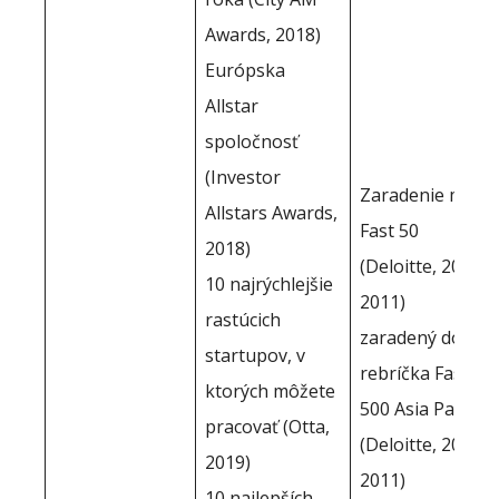
Awards, 2018)
Európska
Allstar
spoločnosť
(Investor
Zaradenie medzi
Allstars Awards,
Fast 50
2018)
(Deloitte, 2005 -
10 najrýchlejšie
2011)
rastúcich
zaradený do
startupov, v
rebríčka Fast
ktorých môžete
500 Asia Pacific
pracovať (Otta,
(Deloitte, 2005 -
2019)
2011)
10 najlepších