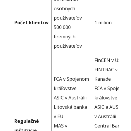
osobných
používateľov
Počet klientov
1 milión
500 000
firemných
používateľov
FinCEN v USA
FINTRAC v
FCA v Spojenom
Kanade
kráľovstve
FCA v Spojenom
ASIC v Austrálii
kráľovstve
Litovská banka
ASIC a AUSTRAC
v EÚ
v Austrálii
Regulačné
MAS v
Central Bank of
inštitúcie