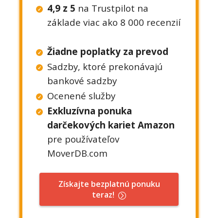
4,9 z 5
na Trustpilot na
základe viac ako 8 000 recenzií
Žiadne poplatky za prevod
Sadzby, ktoré prekonávajú
bankové sadzby
Ocenené služby
Exkluzívna ponuka
darčekových kariet Amazon
pre používateľov
MoverDB.com
Získajte bezplatnú ponuku
teraz!