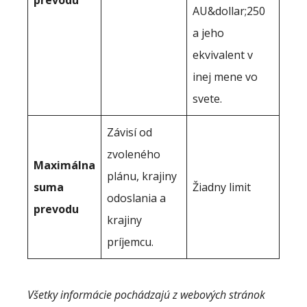
prevodu
AU&dollar;250
a jeho
ekvivalent v
inej mene vo
svete.
Závisí od
zvoleného
Maximálna
plánu, krajiny
suma
Žiadny limit
odoslania a
prevodu
krajiny
príjemcu.
Všetky informácie pochádzajú z webových stránok