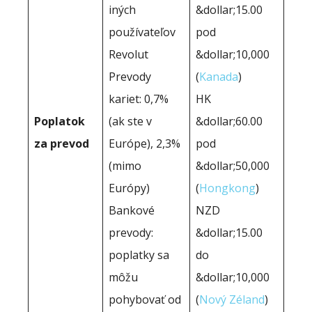
iných
&dollar;15.00
používateľov
pod
Revolut
&dollar;10,000
Prevody
(
Kanada
)
kariet: 0,7%
HK
Poplatok
(ak ste v
&dollar;60.00
za prevod
Európe), 2,3%
pod
(mimo
&dollar;50,000
Európy)
(
Hongkong
)
Bankové
NZD
prevody:
&dollar;15.00
poplatky sa
do
môžu
&dollar;10,000
pohybovať od
(
Nový Zéland
)