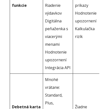
funkcie
Riadenie
príkazy
výdavkov
Hodnotenie
Digitálna
upozornení
peňaženka s
Kalkulačka
viacerými
rizík
menami
Hodnotenie
upozornení
Integrácia API
Mnohé
vrátane:
Standard,
Plus,
Debetná karta
Žiadne