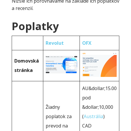
Nižšie ich porovnávame na základe ich poplatkov
a recenzií.
Poplatky
Revolut
OFX
Domovská
stránka
AU&dollar;15.00
pod
Žiadny
&dollar;10,000
poplatok za
(
Austrália
)
prevod na
CAD