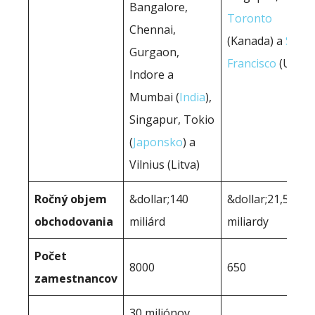
Bangalore,
Toronto
Chennai,
(Kanada) a
San
Gurgaon,
Francisco
(USA)
Indore a
Mumbai (
India
),
Singapur, Tokio
(
Japonsko
) a
Vilnius (Litva)
Ročný objem
&dollar;140
&dollar;21,5
obchodovania
miliárd
miliardy
Počet
8000
650
zamestnancov
30 miliónov