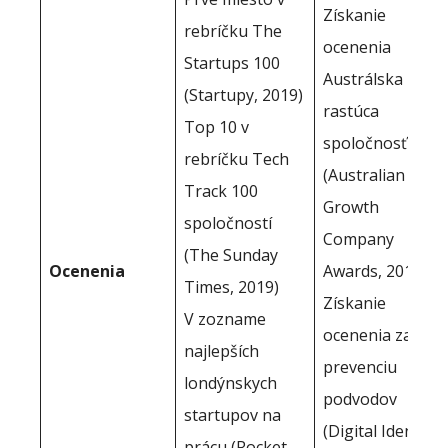
Získanie
rebríčku The
ocenenia
Startups 100
Austrálska
(Startupy, 2019)
rastúca
Top 10 v
spoločnosť roka
rebríčku Tech
(Australian
Track 100
Growth
spoločností
Company
(The Sunday
Ocenenia
Awards, 2013)
Times, 2019)
Získanie
V zozname
ocenenia za
najlepších
prevenciu
londýnskych
podvodov
startupov na
(Digital Identity
prácu (Rocket