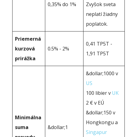
0,35% do 1%
Zvyšok sveta
neplatí žiadny
poplatok.
Priemerná
0,41 TP5T -
kurzová
0.5% - 2%
1,91 TP5T
prirážka
&dollar;1000 v
US
100 libier v
UK
2 € v EÚ
&dollar;150 v
Minimálna
Hongkongu a
suma
&dollar;1
Singapur