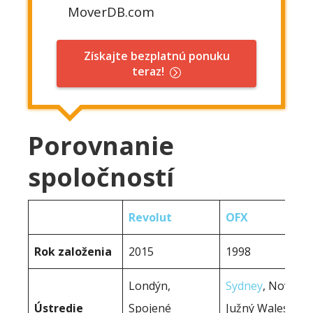
MoverDB.com
Získajte bezplatnú ponuku
teraz!
Porovnanie
spoločností
Revolut
OFX
Rok založenia
2015
1998
Londýn,
Sydney
, Nový
Ústredie
Spojené
Južný Wales,