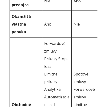
Nie
Áno
predajca
Okamžitá
vlastná
Áno
Nie
ponuka
Forwardové
zmluvy
Príkazy Stop-
loss
Limitné
Spotové
príkazy
zmluvy
Analytika
Forwardové
Automatizácia
zmluvy
Obchodné
miezd
Limitné