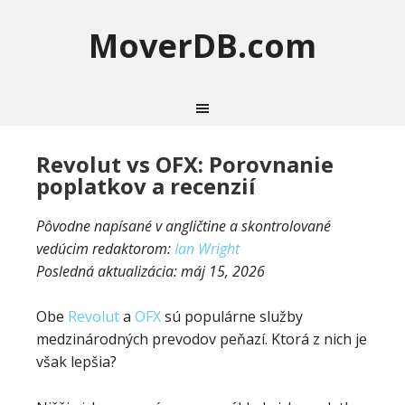
MoverDB.com
Revolut vs OFX: Porovnanie
poplatkov a recenzií
Pôvodne napísané v angličtine a skontrolované
vedúcim redaktorom:
Ian Wright
Posledná aktualizácia:
máj 15, 2026
Obe
Revolut
a
OFX
sú populárne služby
medzinárodných prevodov peňazí. Ktorá z nich je
však lepšia?