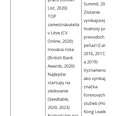
Summit, 2016)
List, 2020)
Získanie
TOP
vynikajúcej
zamestnávatelia
hodnoty pri
v Litve (CV
prevodoch
Online, 2020)
peňazí (Canstar,
Inovácia roka
2016, 2017, 2018
(British Bank
a 2019)
Awards, 2020)
Vyznamenaný
Najlepšie
ako vynikajúca
startupy na
značka
sledovanie
forexových
(Seedtable,
služieb (Hong
2020, 2023)
Kong Leader's
Najlepší tím pre