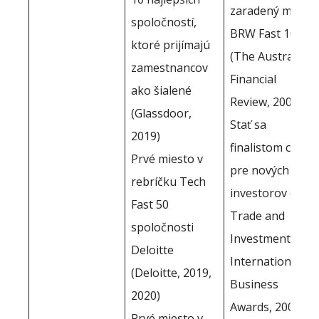
zaradený medzi
spoločností,
BRW Fast 100
ktoré prijímajú
(The Australian
zamestnancov
Financial
ako šialené
Review, 2005)
(Glassdoor,
Stať sa
2019)
finalistom ceny
Prvé miesto v
pre nových
rebríčku Tech
investorov (UK
Fast 50
Trade and
spoločnosti
Investment
Deloitte
International
(Deloitte, 2019,
Business
2020)
Awards, 2006)
Prvé miesto v