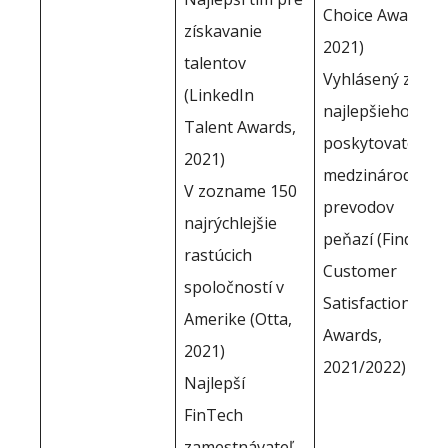
Choice Award,
získavanie
2021)
talentov
Vyhlásený za
(LinkedIn
najlepšieho
Talent Awards,
poskytovateľa
2021)
medzinárodných
V zozname 150
prevodov
najrýchlejšie
peňazí (Finder
rastúcich
Customer
spoločností v
Satisfaction
Amerike (Otta,
Awards,
2021)
2021/2022)
Najlepší
FinTech
zamestnávateľ