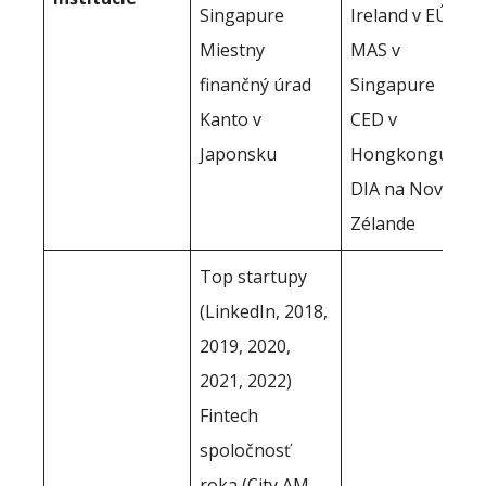
Singapure
Ireland v EÚ
Miestny
MAS v
finančný úrad
Singapure
Kanto v
CED v
Japonsku
Hongkongu
DIA na Novom
Zélande
Top startupy
(LinkedIn, 2018,
2019, 2020,
2021, 2022)
Fintech
spoločnosť
roka (City AM