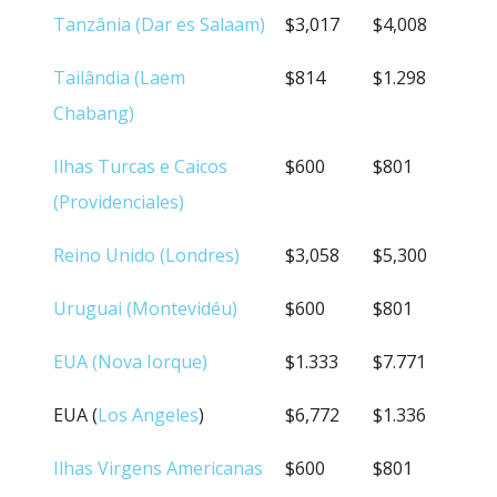
Tanzânia (Dar es Salaam)
$3,017
$4,008
Tailândia (Laem
$814
$1.298
Chabang)
Ilhas Turcas e Caicos
$600
$801
(Providenciales)
Reino Unido (Londres)
$3,058
$5,300
Uruguai (Montevidéu)
$600
$801
EUA (Nova Iorque)
$1.333
$7.771
EUA (
Los Angeles
)
$6,772
$1.336
Ilhas Virgens Americanas
$600
$801