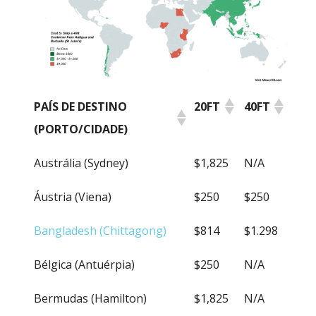
PAÍS DE DESTINO
20FT
40FT
(PORTO/CIDADE)
PAÍS DE DESTINO
20FT
40FT
Austrália (Sydney)
$1,825
N/A
(PORTO/CIDADE)
Áustria (Viena)
$250
$250
Bangladesh (Chittagong)
$814
$1.298
Bélgica (Antuérpia)
$250
N/A
Bermudas (Hamilton)
$1,825
N/A