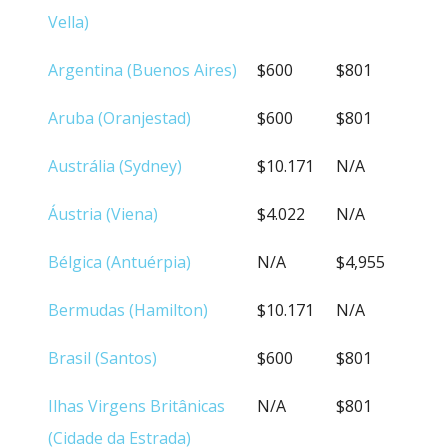
(
PORTO
/CIDADE)
Vella)
Argentina (Buenos Aires)
$600
$801
Aruba (Oranjestad)
$600
$801
Austrália (Sydney)
$10.171
N/A
Áustria (Viena)
$4.022
N/A
Bélgica (Antuérpia)
N/A
$4,955
Bermudas (Hamilton)
$10.171
N/A
Brasil (Santos)
$600
$801
Ilhas Virgens Britânicas
N/A
$801
(Cidade da Estrada)