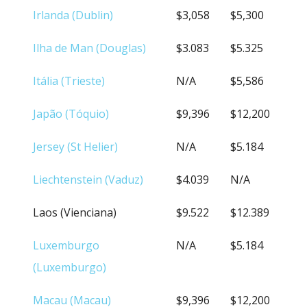
Irlanda (Dublin)
$3,058
$5,300
Ilha de Man (Douglas)
$3.083
$5.325
Itália (Trieste)
N/A
$5,586
Japão (Tóquio)
$9,396
$12,200
Jersey (St Helier)
N/A
$5.184
Liechtenstein (Vaduz)
$4.039
N/A
Laos (Vienciana)
$9.522
$12.389
Luxemburgo
N/A
$5.184
(Luxemburgo)
Macau (Macau)
$9,396
$12,200