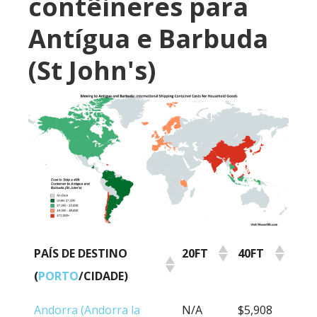
contêineres para
Antígua e Barbuda
(St John's)
PAÍS DE DESTINO
20FT
40FT
(
PORTO
/CIDADE)
PAÍS DE DESTINO
20FT
40FT
Andorra (Andorra la
N/A
$5,908