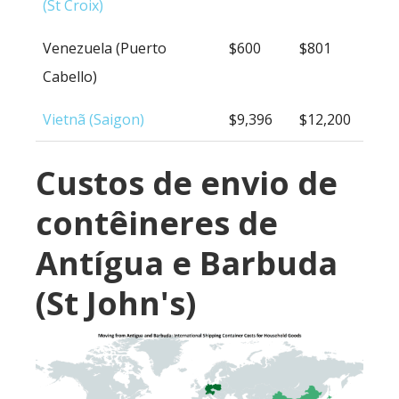
(St Croix)
Venezuela (Puerto
$600
$801
Cabello)
Vietnã (Saigon)
$9,396
$12,200
Custos de envio de
contêineres de
Antígua e Barbuda
(St John's)