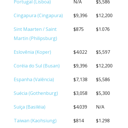
Portugal (Lisboa)
N/A
$5,586
Cingapura (Cingapura)
$9,396
$12,200
Sint Maarten / Saint
$875
$1.076
Martin (Philipsburg)
Eslovênia (Koper)
$4.022
$5,597
Coréia do Sul (Busan)
$9,396
$12,200
Espanha (Valência)
$7,138
$5,586
Suécia (Gothenburg)
$3,058
$5,300
Suíça (Basiléia)
$4.039
N/A
Taiwan (Kaohsiung)
$814
$1.298