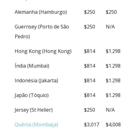
Alemanha (Hamburgo)
$250
$250
Guernsey (Porto de São
$250
N/A
Pedro)
Hong Kong (Hong Kong)
$814
$1.298
Índia (Mumbai)
$814
$1.298
Indonésia (Jakarta)
$814
$1.298
Japão (Tóquio)
$814
$1.298
Jersey (St Helier)
$250
N/A
Quênia (Mombaça)
$3,017
$4,008