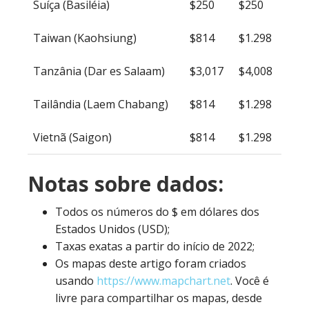
Suíça (Basiléia)
$250
$250
Taiwan (Kaohsiung)
$814
$1.298
Tanzânia (Dar es Salaam)
$3,017
$4,008
Tailândia (Laem Chabang)
$814
$1.298
Vietnã (Saigon)
$814
$1.298
Notas sobre dados:
Todos os números do $ em dólares dos
Estados Unidos (USD);
Taxas exatas a partir do início de 2022;
Os mapas deste artigo foram criados
usando
https://www.mapchart.net
. Você é
livre para compartilhar os mapas, desde