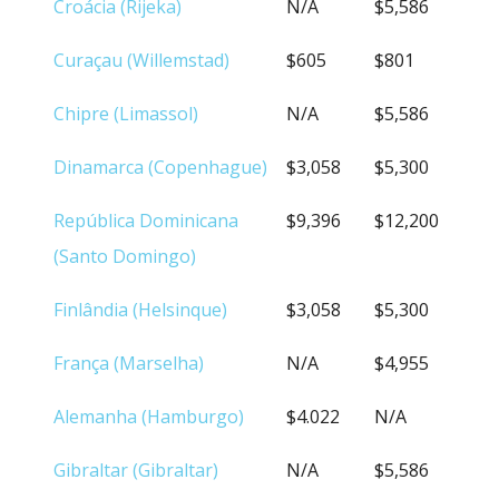
Croácia (Rijeka)
N/A
$5,586
Curaçau (Willemstad)
$605
$801
Chipre (Limassol)
N/A
$5,586
Dinamarca (Copenhague)
$3,058
$5,300
República Dominicana
$9,396
$12,200
(Santo Domingo)
Finlândia (Helsinque)
$3,058
$5,300
França (Marselha)
N/A
$4,955
Alemanha (Hamburgo)
$4.022
N/A
Gibraltar (Gibraltar)
N/A
$5,586