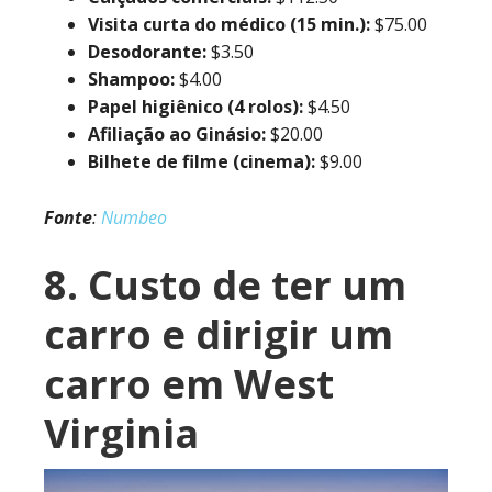
Visita curta do médico (15 min.):
$75.00
Desodorante:
$3.50
Shampoo:
$4.00
Papel higiênico (4 rolos):
$4.50
Afiliação ao Ginásio:
$20.00
Bilhete de filme (cinema):
$9.00
Fonte
:
Numbeo
8. Custo de ter um
carro e dirigir um
carro em West
Virginia