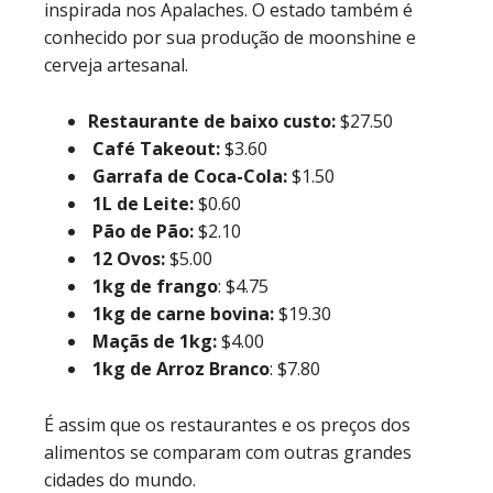
inspirada nos Apalaches. O estado também é
conhecido por sua produção de moonshine e
cerveja artesanal.
Restaurante de baixo custo:
$27.50
Café Takeout:
$3.60
Garrafa de Coca-Cola:
$1.50
1L de Leite:
$0.60
Pão de Pão:
$2.10
12 Ovos:
$5.00
1kg de frango
: $4.75
1kg de carne bovina:
$19.30
Maçãs de 1kg:
$4.00
1kg de Arroz Branco
: $7.80
É assim que os restaurantes e os preços dos
alimentos se comparam com outras grandes
cidades do mundo.