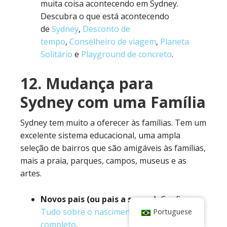
muita coisa acontecendo em Sydney.
Descubra o que está acontecendo
de
Sydney
,
Desconto de
tempo
,
Conselheiro de viagem
,
Planeta
Solitário
e
Playground de concreto
.
12. Mudança para
Sydney com uma Família
Sydney tem muito a oferecer às famílias. Tem um
excelente sistema educacional, uma ampla
seleção de bairros que são amigáveis às famílias,
mais a praia, parques, campos, museus e as
artes.
Novos pais (ou pais a serem):
Confira
Tudo sobre o nascimento
e
Nascimento
Portuguese
completo
.