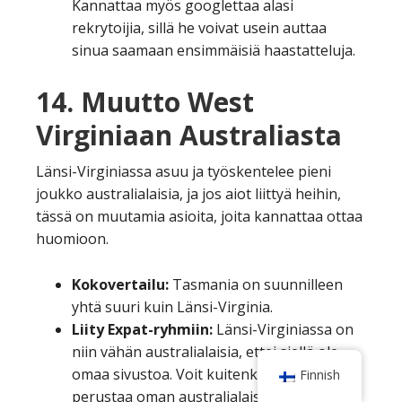
Kannattaa myös googlettaa alasi
rekrytoijia, sillä he voivat usein auttaa
sinua saamaan ensimmäisiä haastatteluja.
14.
Muutto West
Virginiaan Australiasta
Länsi-Virginiassa asuu ja työskentelee pieni
joukko australialaisia, ja jos aiot liittyä heihin,
tässä on muutamia asioita, joita kannattaa ottaa
huomioon.
Kokovertailu:
Tasmania on suunnilleen
yhtä suuri kuin Länsi-Virginia.
Liity Expat-ryhmiin:
Länsi-Virginiassa on
niin vähän australialaisia, ettei siellä ole
omaa sivustoa. Voit kuitenkin aina
Finnish
perustaa oman australialaisen
Meetup