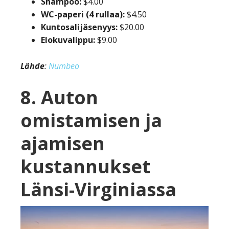
Shampoo:
$4.00
WC-paperi (4 rullaa):
$4.50
Kuntosalijäsenyys:
$20.00
Elokuvalippu:
$9.00
Lähde
:
Numbeo
8. Auton
omistamisen ja
ajamisen
kustannukset
Länsi-Virginiassa