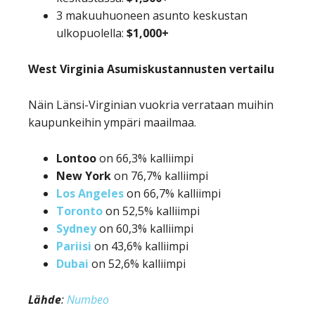
3 makuuhuoneen asunto keskustan
ulkopuolella:
$1,000+
West Virginia Asumiskustannusten vertailu
Näin Länsi-Virginian vuokria verrataan muihin
kaupunkeihin ympäri maailmaa.
Lontoo
on 66,3% kalliimpi
New York
on 76,7% kalliimpi
Los Angeles
on 66,7% kalliimpi
Toronto
on 52,5% kalliimpi
Sydney
on 60,3% kalliimpi
Pariisi
on 43,6% kalliimpi
Dubai
on 52,6% kalliimpi
Lähde
:
Numbeo