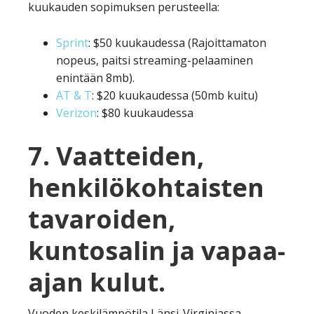
kuukauden sopimuksen perusteella:
Sprint
: $50 kuukaudessa (Rajoittamaton
nopeus, paitsi streaming-pelaaminen
enintään 8mb).
AT & T
: $20 kuukaudessa (50mb kuitu)
Verizon
: $80 kuukaudessa
7. Vaatteiden,
henkilökohtaisten
tavaroiden,
kuntosalin ja vapaa-
ajan kulut.
Vuoden keskilämpötila Länsi-Virginiassa,