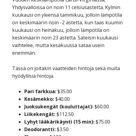
Yhdysvalloissa on noin 11 celsiusastetta. Kylmin
kuukausi on yleensä tammikuu, jolloin lämpötila
on keskimäärin noin -2 astetta, kun taas kuumin
kuukausi on heinäkuu, jolloin lämpötila on
keskimäärin noin 23 astetta. Sateisin kuukausi
vaihtelee, mutta kesäkuussa sataa usein
enemmän.
Tässä on joitakin vaatteiden hintoja sekä muita
hyödyllisiä hintoja.
Pari farkkua:
$35.00
Kesämekko:
$40.00
Juoksukengät (kouluttajat):
$60.00
Liikekengät:
$112.50
Lyhyt lääkärikäynti (15 min):
$75.00
Deodorantti:
$3.50