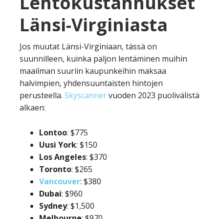
Lentokustannukset
Länsi-Virginiasta
Jos muutat Länsi-Virginiaan, tässä on
suunnilleen, kuinka paljon lentäminen muihin
maailman suuriin kaupunkeihin maksaa
halvimpien, yhdensuuntaisten hintojen
perusteella.
Skyscanner
vuoden 2023 puolivälistä
alkaen:
Lontoo
: $775
Uusi
York
: $150
Los
Angeles
: $370
Toronto
: $265
Vancouver
: $380
Dubai
: $960
Sydney
: $1,500
Melbourne
: $970