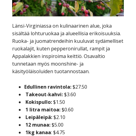
Länsi-Virginiassa on kulinaarinen alue, joka
sisältää lohturuokaa ja alueellisia erikoisuuksia.
Ruoka- ja juomatrendeihin kuuluvat sydämelliset
ruokalajit, kuten pepperonirullat, rampit ja
Appalakkien inspiroima keittiö. Osavaltio
tunnetaan myös moonshine- ja
käsityöläisoluiden tuotannostaan.
Edullinen ravintola:
$27.50
Takeout-kahvi:
$3.60
Kokispullo:
$1.50
1 litra maitoa:
$0.60
Leipäleipä:
$2.10
12 munaa:
$5.00
1kg kanaa
: $4.75