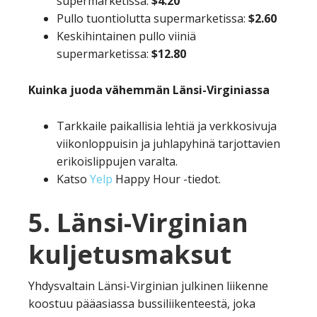
supermarketissa:
$4.20
Pullo tuontiolutta supermarketissa:
$2.60
Keskihintainen pullo viiniä
supermarketissa:
$12.80
Kuinka juoda vähemmän Länsi-Virginiassa
Tarkkaile paikallisia lehtiä ja verkkosivuja
viikonloppuisin ja juhlapyhinä tarjottavien
erikoislippujen varalta.
Katso
Yelp
Happy Hour -tiedot.
5. Länsi-Virginian
kuljetusmaksut
Yhdysvaltain Länsi-Virginian julkinen liikenne
koostuu pääasiassa bussiliikenteestä, joka