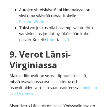
Autojen yhteiskäyttö tai kimppakyyti on
yksi tapa säästää rahaa. Kokeile
CarpoolWorld
.
Taksi voi joskus olla halvempi vaihtoehto,
varsinkin jos joudut pysäköimään koko
päivän. Kokeile
Uber
tai
Lyft
.
9. Verot Länsi-
Virginiassa
Maksat liittovaltion veroa riippumatta siitä,
missä osavaltiossa asut. Lisätietoa eri
osavaltioiden veroista saat osoitteessa
Immihelp
ja
USA:n verot
.
Myyntivero Länsi-Virginiassa, Yhdysvalloissa on