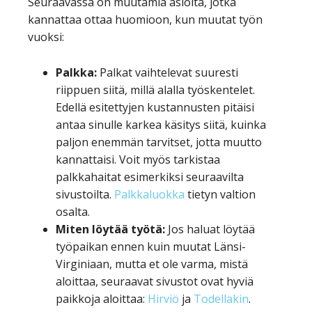
Seuraavassa on muutamia asioita, jotka
kannattaa ottaa huomioon, kun muutat työn
vuoksi:
Palkka:
Palkat vaihtelevat suuresti
riippuen siitä, millä alalla työskentelet.
Edellä esitettyjen kustannusten pitäisi
antaa sinulle karkea käsitys siitä, kuinka
paljon enemmän tarvitset, jotta muutto
kannattaisi. Voit myös tarkistaa
palkkahaitat esimerkiksi seuraavilta
sivustoilta.
Palkkaluokka
tietyn valtion
osalta.
Miten löytää työtä:
Jos haluat löytää
työpaikan ennen kuin muutat Länsi-
Virginiaan, mutta et ole varma, mistä
aloittaa, seuraavat sivustot ovat hyviä
paikkoja aloittaa:
Hirviö
ja
Todellakin
.