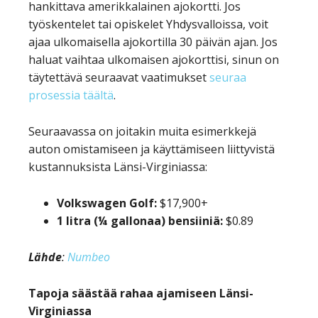
hankittava amerikkalainen ajokortti. Jos
työskentelet tai opiskelet Yhdysvalloissa, voit
ajaa ulkomaisella ajokortilla 30 päivän ajan. Jos
haluat vaihtaa ulkomaisen ajokorttisi, sinun on
täytettävä seuraavat vaatimukset
seuraa
prosessia täältä
.
Seuraavassa on joitakin muita esimerkkejä
auton omistamiseen ja käyttämiseen liittyvistä
kustannuksista Länsi-Virginiassa:
Volkswagen Golf:
$17,900+
1 litra (¼ gallonaa) bensiiniä:
$0.89
Lähde
:
Numbeo
Tapoja säästää rahaa ajamiseen Länsi-
Virginiassa