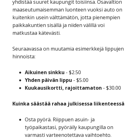
yhdistää suuret kaupungit toisiinsa. Osavaltion
maaseutumaisemman luonteen vuoksi auto on
kuitenkin usein välttämätön, jotta pienempien
paikkakuntien sisällä ja niiden välillä voi
matkustaa kätevästi.
Seuraavassa on muutamia esimerkkejä lippujen
hinnoista:
Aikuinen sinkku
- $2.50
Yhden päivän lippu
-
$5.00
Kuukausikortti, rajoittamaton
- $30.00
Kuinka säästää rahaa julkisessa liikenteessä
Osta pyörä. Riippuen asuin- ja
työpaikastasi, pyöräily kaupungilla on
varmasti varteenotettava vaihtoehto.