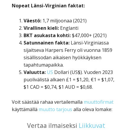
Nopeat Länsi-Virginian faktat:
Väestö:
1,7 miljoonaa (2021)
Virallinen kieli:
Englanti
BKT asukasta kohti:
$47,000+ (2021)
Satunnainen fakta:
Länsi-Virginiassa
sijaitseva Harpers Ferry oli vuonna 1859
sisällissodan aikaisen hyökkäyksen
tapahtumapaikka.
Valuutta:
US
Dollari (US$). Vuoden 2023
puolivälistä alkaen £1 = $1,20, €1 = $1,07,
$1 CAD = $0,74, $1 AUD = $0,68.
Voit säästää rahaa vertailemalla
muuttofirmat
käyttämällä
muutto tarjous
alla oleva lomake:
Vertaa ilmaiseksi
Liikkuvat