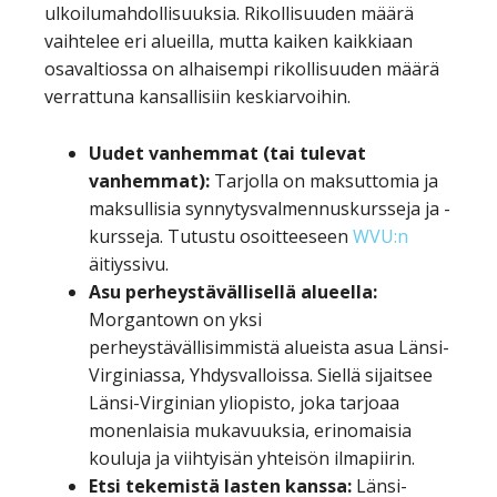
ulkoilumahdollisuuksia. Rikollisuuden määrä
vaihtelee eri alueilla, mutta kaiken kaikkiaan
osavaltiossa on alhaisempi rikollisuuden määrä
verrattuna kansallisiin keskiarvoihin.
Uudet vanhemmat (tai tulevat
vanhemmat):
Tarjolla on maksuttomia ja
maksullisia synnytysvalmennuskursseja ja -
kursseja. Tutustu osoitteeseen
WVU:n
äitiyssivu.
Asu perheystävällisellä alueella:
Morgantown on yksi
perheystävällisimmistä alueista asua Länsi-
Virginiassa, Yhdysvalloissa. Siellä sijaitsee
Länsi-Virginian yliopisto, joka tarjoaa
monenlaisia mukavuuksia, erinomaisia
kouluja ja viihtyisän yhteisön ilmapiirin.
Etsi tekemistä lasten kanssa:
Länsi-