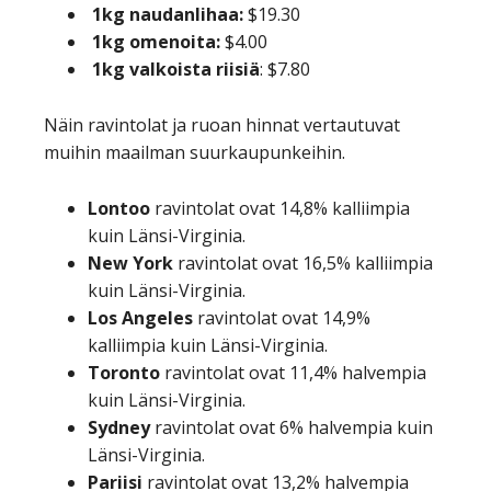
1kg naudanlihaa:
$19.30
1kg omenoita:
$4.00
1kg valkoista riisiä
: $7.80
Näin ravintolat ja ruoan hinnat vertautuvat
muihin maailman suurkaupunkeihin.
Lontoo
ravintolat ovat 14,8% kalliimpia
kuin Länsi-Virginia.
New York
ravintolat ovat 16,5% kalliimpia
kuin Länsi-Virginia.
Los Angeles
ravintolat ovat 14,9%
kalliimpia kuin Länsi-Virginia.
Toronto
ravintolat ovat 11,4% halvempia
kuin Länsi-Virginia.
Sydney
ravintolat ovat 6% halvempia kuin
Länsi-Virginia.
Pariisi
ravintolat ovat 13,2% halvempia