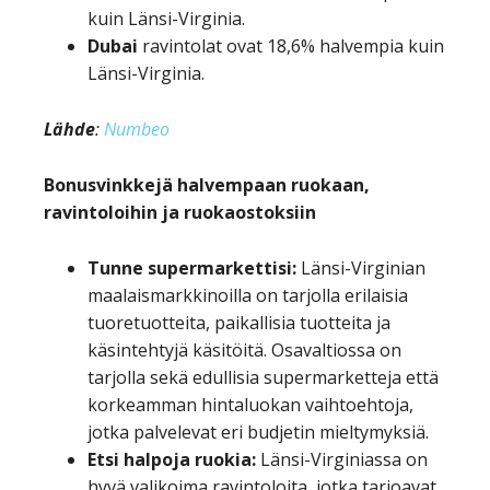
kuin Länsi-Virginia.
Dubai
ravintolat ovat 18,6% halvempia kuin
Länsi-Virginia.
Lähde
:
Numbeo
Bonusvinkkejä halvempaan ruokaan,
ravintoloihin ja ruokaostoksiin
Tunne supermarkettisi
:
Länsi-Virginian
maalaismarkkinoilla on tarjolla erilaisia
tuoretuotteita, paikallisia tuotteita ja
käsintehtyjä käsitöitä. Osavaltiossa on
tarjolla sekä edullisia supermarketteja että
korkeamman hintaluokan vaihtoehtoja,
jotka palvelevat eri budjetin mieltymyksiä.
Etsi halpoja ruokia:
Länsi-Virginiassa on
hyvä valikoima ravintoloita, jotka tarjoavat