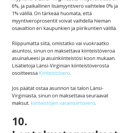
6%, ja paikallinen lisämyyntivero vaihtelee 0% ja
1% välillä. On tärkeää huomata, että
myyntiveroprosentit voivat vaihdella hieman
osavaltion eri kaupunkien ja piirikuntien välillä.
Riippumatta siitä, omistatko vai vuokraatko
asuntosi, sinun on maksettava kiinteistöveroa
asuinalueesi ja asuinkiinteistösi koon mukaan.
Lisätietoja Länsi-Virginian kiinteistöverosta
osoitteessa
Kiinteistövero
.
Jos päätät ostaa asunnon tai talon Länsi-
Virginiasta, sinun on maksettava seuraavat
maksut.
kiinteistöjen varainsiirtovero
.
10.