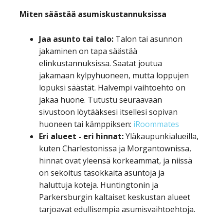
Miten säästää asumiskustannuksissa
Jaa asunto tai talo:
Talon tai asunnon
jakaminen on tapa säästää
elinkustannuksissa. Saatat joutua
jakamaan kylpyhuoneen, mutta loppujen
lopuksi säästät. Halvempi vaihtoehto on
jakaa huone. Tutustu seuraavaan
sivustoon löytääksesi itsellesi sopivan
huoneen tai kämppiksen:
iRoommates
Eri alueet - eri hinnat:
Yläkaupunkialueilla,
kuten Charlestonissa ja Morgantownissa,
hinnat ovat yleensä korkeammat, ja niissä
on sekoitus tasokkaita asuntoja ja
haluttuja koteja. Huntingtonin ja
Parkersburgin kaltaiset keskustan alueet
tarjoavat edullisempia asumisvaihtoehtoja.