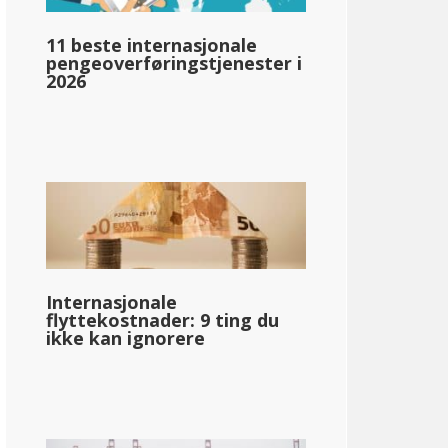
11 beste internasjonale
pengeoverføringstjenester i
pg_inntektsskatt_basert_på_statens_medianinntekt_enkelt_
2026
llar;60,302
Internasjonale
flyttekostnader: 9 ting du
ikke kan ignorere