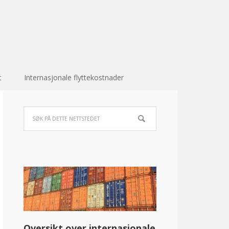
t
Internasjonale flyttekostnader
Oversikt over internasjonale