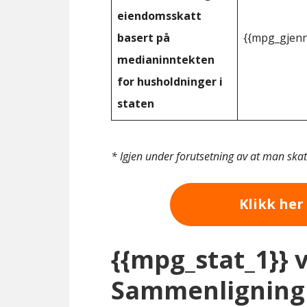
eiendomsskatt
basert på
{{mpg_gjenn
medianinntekten
for husholdninger i
staten
* Igjen under forutsetning av at man ska
Klikk her 
{{mpg_stat_1}} 
Sammenligning 