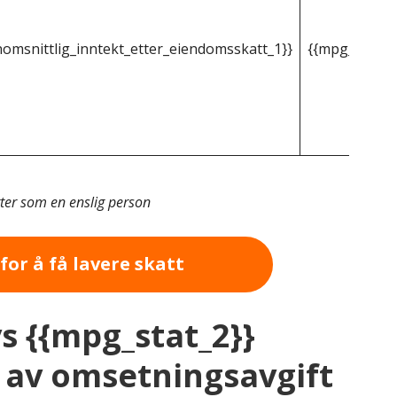
omsnittlig_inntekt_etter_eiendomsskatt_1}}
{{mpg_gjenno
tter som en enslig person
for å få lavere skatt
vs {{mpg_stat_2}}
av omsetningsavgift