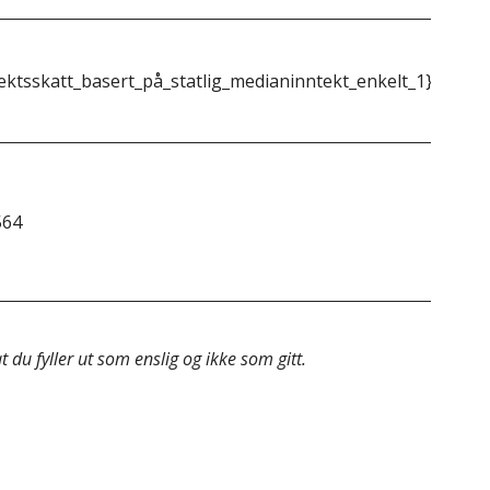
ektsskatt_basert_på_statlig_medianinntekt_enkelt_1}}
{{m
564
&do
 du fyller ut som enslig og ikke som gitt.