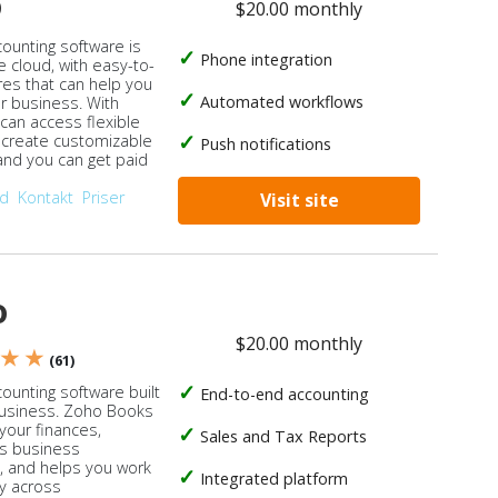
o
$20.00 monthly
counting software is
Phone integration
e cloud, with easy-to-
res that can help you
Automated workflows
ur business. With
 can access flexible
, create customizable
Push notifications
 and you can get paid
od
Kontakt
Priser
Visit site
o
$20.00 monthly
 ★ ★
(61)
ounting software built
End-to-end accounting
business. Zoho Books
our finances,
Sales and Tax Reports
s business
, and helps you work
Integrated platform
ly across