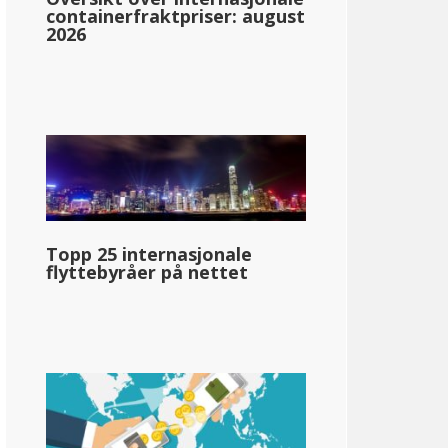
containerfraktpriser: august
2026
ntana
1.00%: &dollar;0-&dollar;3,300
2.00%: &dollar;3,301-&dollar;5,800
3.00%: &dollar;5,801-&dollar;8,900
Topp 25 internasjonale
4.00%: &dollar;8,901-&dollar;12,000
flyttebyråer på nettet
5.00%: &dollar;12,001-&dollar;15,400
6.00%: &dollar;15,401-&dollar;19,800
6.75%: &dollar;19.801+
llar;72 980