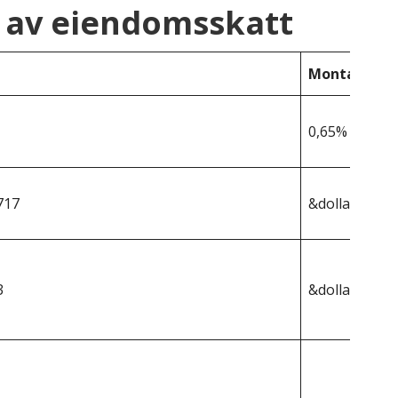
 av eiendomsskatt
Montana
0,65%
717
&dollar;447 8
3
&dollar;2 911