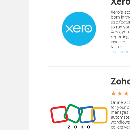
Xer
Xero's ac
born in th
use featu
to run yo
Xero, you
reporting
invoices,
faster.
Trial peri
Zoh
★ ★ ★
Online acc
for your 
manages y
automate
workflows
collective