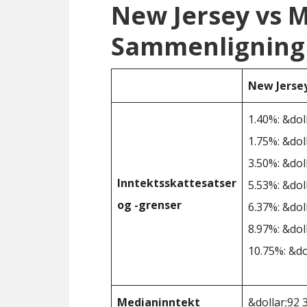
New Jersey vs 
Sammenligning 
New Jerse
1.40%: &dol
1.75%: &dol
3.50%: &dol
Inntektsskattesatser
5.53%: &dol
og -grenser
6.37%: &dol
8.97%: &dol
10.75%: &do
Medianinntekt
&dollar;92 