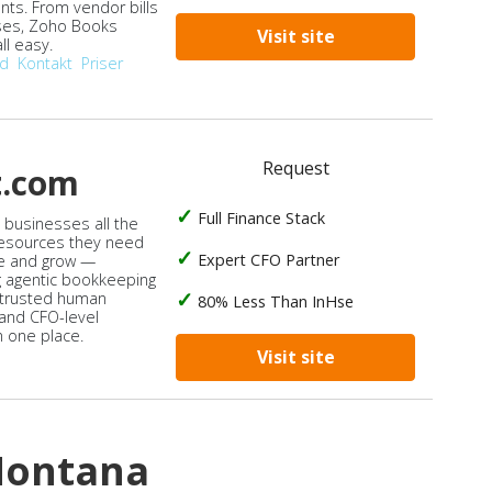
ts. From vendor bills
ses, Zoho Books
Visit site
ll easy.
od
Kontakt
Priser
Request
t.com
Full Finance Stack
s businesses all the
 resources they need
Expert CFO Partner
e and grow —
 agentic bookkeeping
 trusted human
80% Less Than InHse
 and CFO-level
n one place.
Visit site
Montana