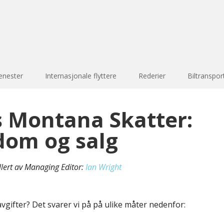
enester
Internasjonale flyttere
Rederier
Biltranspor
s Montana Skatter:
dom og salg
llert av Managing Editor:
Ian Wright
vgifter? Det svarer vi på på ulike måter nedenfor: