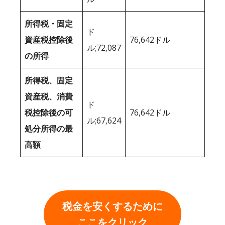
所得税・固定
ド
資産税控除後
76,642ドル
ル;72,087
の所得
所得税、固定
資産税、消費
ド
税控除後の可
76,642ドル
ル;67,624
処分所得の最
高額
税金を安くするために
ここをクリック