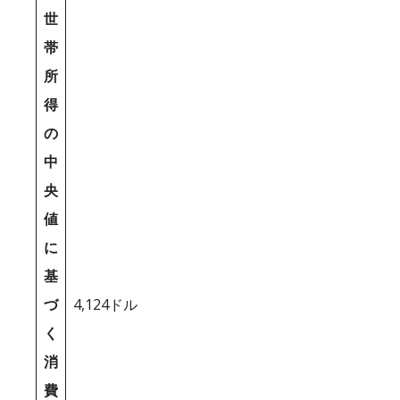
世
帯
所
得
の
中
央
値
に
基
づ
4,124ドル
く
消
費