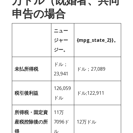
万ドル（既婚者、共同
申告の場合
ニュー
ジャー
{mpg_state_2}}。
ジー。
ドル；
未払所得税
ドル；27,089
23,941
126,059
税引後利益
ドル;122,911
ドル
所得税・固定資
11万
産税控除後の所
7096ド
12万ドル
得
ル