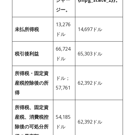
ジャー
{mpg_state_2}}。
ジー。
13,276
未払所得税
14,697ドル
ドル
66,724
税引後利益
65,303ドル
ドル
所得税・固定資
ドル；
産税控除後の所
62,392ドル
57,761
得
所得税、固定資
産税、消費税控
54,185
62,392ドル
除後の可処分所
ドル