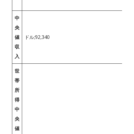
中
央
値
ドル;92,340
収
入
世
帯
所
得
中
央
値