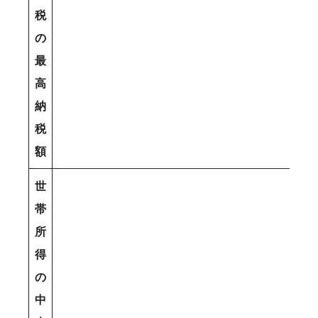
税
の
最
高
納
税
額
世
帯
所
得
の
中