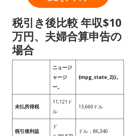
税引き後比較 年収$10
万円、夫婦合算申告の
場合
ニュージ
ャージ
{mpg_state_2}}。
ー。
11,121ド
未払所得税
13,660ドル
ル
ド
税引後利益
ドル；86,340
ル;88,879