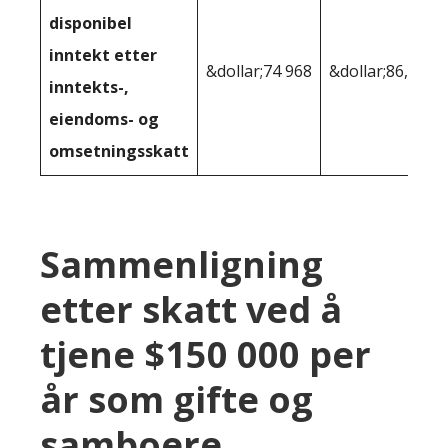
disponibel
inntekt etter
&dollar;74 968
&dollar;86,457
inntekts-,
eiendoms- og
omsetningsskatt
Sammenligning
etter skatt ved å
tjene $150 000 per
år som gifte og
samboere