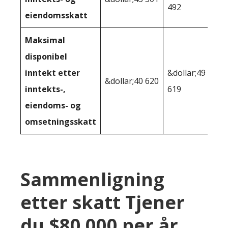
492
eiendomsskatt
Maksimal
disponibel
inntekt etter
&dollar;49
&dollar;40 620
inntekts-,
619
eiendoms- og
omsetningsskatt
Sammenligning
etter skatt Tjener
du $80 000 per år