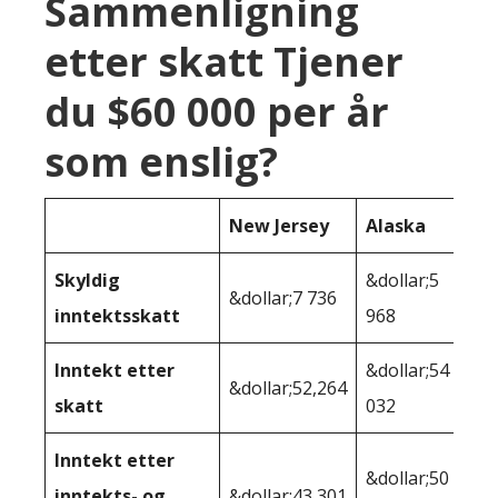
Sammenligning
etter skatt Tjener
du $60 000 per år
som enslig?
New Jersey
Alaska
Skyldig
&dollar;5
&dollar;7 736
inntektsskatt
968
Inntekt etter
&dollar;54
&dollar;52,264
skatt
032
Inntekt etter
&dollar;50
inntekts- og
&dollar;43 301