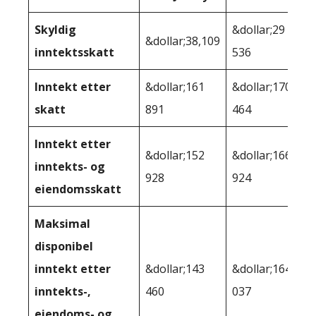
Skyldig
&dollar;29
&dollar;38,109
inntektsskatt
536
Inntekt etter
&dollar;161
&dollar;170
skatt
891
464
Inntekt etter
&dollar;152
&dollar;166
inntekts- og
928
924
eiendomsskatt
Maksimal
disponibel
inntekt etter
&dollar;143
&dollar;164
inntekts-,
460
037
eiendoms- og