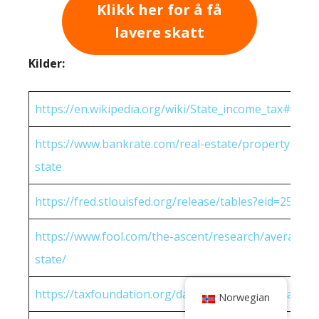
Klikk her for å få
lavere skatt
Kilder:
https://en.wikipedia.org/wiki/State_income_tax#Rates
https://www.bankrate.com/real-estate/property-tax-
state
https://fred.stlouisfed.org/release/tables?eid=25951
https://www.fool.com/the-ascent/research/average-h
state/
https://taxfoundation.org/data/all/state/2022-sales-t
Norwegian