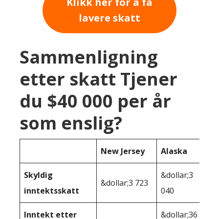
Klikk her for å få
lavere skatt
Sammenligning
etter skatt Tjener
du $40 000 per år
som enslig?
New Jersey
Alaska
Skyldig
&dollar;3
&dollar;3 723
inntektsskatt
040
Inntekt etter
&dollar;36