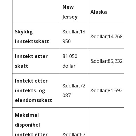
New
Alaska
Jersey
Skyldig
&dollar;18
&dollar;14 768
inntektsskatt
950
Inntekt etter
81 050
&dollar;85,232
skatt
dollar
Inntekt etter
&dollar;72
inntekts- og
&dollar;81 692
087
eiendomsskatt
Maksimal
disponibel
inntekt etter
&dollar;67