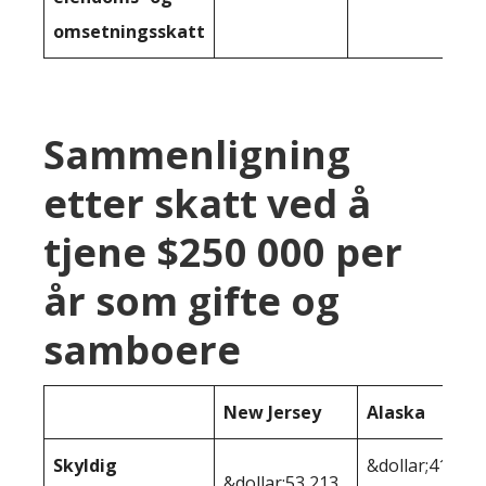
omsetningsskatt
Sammenligning
etter skatt ved å
tjene $250 000 per
år som gifte og
samboere
New Jersey
Alaska
Skyldig
&dollar;41
&dollar;53,213