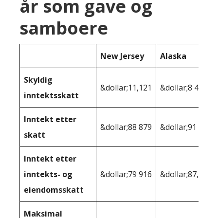
år som gave og
samboere
New Jersey
Alaska
Skyldig
&dollar;11,121
&dollar;8 481
inntektsskatt
Inntekt etter
&dollar;88 879
&dollar;91 519
skatt
Inntekt etter
inntekts- og
&dollar;79 916
&dollar;87,979
eiendomsskatt
Maksimal